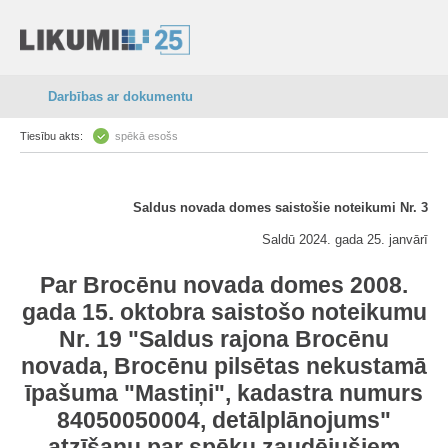
Darbības ar dokumentu
Tiesību akts:
spēkā esošs
Saldus novada domes saistošie noteikumi Nr. 3
Saldū 2024. gada 25. janvārī
Par Brocēnu novada domes 2008.
gada 15. oktobra saistošo noteikumu
Nr. 19 "Saldus rajona Brocēnu
novada, Brocēnu pilsētas nekustamā
īpašuma "Mastiņi", kadastra numurs
84050050004, detālplānojums"
atzīšanu par spēku zaudējušiem