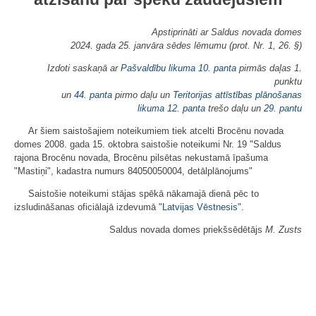
Apstiprināti ar Saldus novada domes
2024. gada 25. janvāra sēdes lēmumu (prot. Nr. 1, 26. §)
Izdoti saskaņā ar
Pašvaldību likuma
10. panta
pirmās daļas 1.
punktu
un
44. panta
pirmo daļu un
Teritorijas attīstības plānošanas
likuma
12. panta
trešo daļu un
29. pantu
Ar šiem saistošajiem noteikumiem tiek atcelti Brocēnu novada
domes 2008. gada 15. oktobra saistošie noteikumi Nr. 19 "Saldus
rajona Brocēnu novada, Brocēnu pilsētas nekustamā īpašuma
"Mastiņi", kadastra numurs 84050050004, detālplānojums"
Saistošie noteikumi stājas spēkā nākamajā dienā pēc to
izsludināšanas oficiālajā izdevumā "
Latvijas Vēstnesis
".
Saldus novada domes priekšsēdētājs
M. Zusts