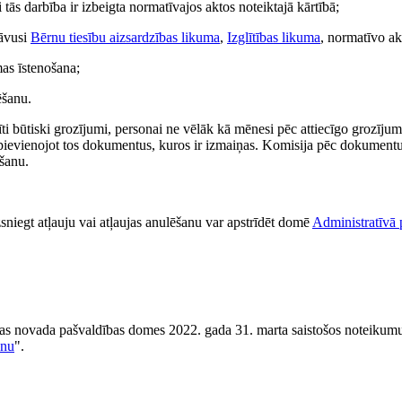
tās darbība ir izbeigta normatīvajos aktos noteiktajā kārtībā;
ļāvusi
Bērnu tiesību aizsardzības likuma
,
Izglītības likuma
, normatīvo a
as īstenošana;
ēšanu.
ti būtiski grozījumi, personai ne vēlāk kā mēnesi pēc attiecīgo grozījum
pievienojot tos dokumentus, kuros ir izmaiņas. Komisija pēc dokumentu
ēšanu.
niegt atļauju vai atļaujas anulēšanu var apstrīdēt domē
Administratīvā 
zas novada pašvaldības domes 2022. gada 31. marta saistošos noteikum
anu
".