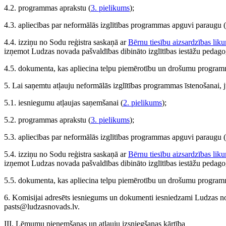
4.2. programmas aprakstu (
3. pielikums
);
4.3. apliecības par neformālās izglītības programmas apguvi paraugu (
4.4. izziņu no Sodu reģistra saskaņā ar
Bērnu tiesību aizsardzības lik
izņemot Ludzas novada pašvaldības dibināto izglītības iestāžu pedago
4.5. dokumenta, kas apliecina telpu piemērotību un drošumu programma
5. Lai saņemtu atļauju neformālās izglītības programmas īstenošanai, j
5.1. iesniegumu atļaujas saņemšanai (
2. pielikums
);
5.2. programmas aprakstu (
3. pielikums
);
5.3. apliecības par neformālās izglītības programmas apguvi paraugu (
5.4. izziņu no Sodu reģistra saskaņā ar
Bērnu tiesību aizsardzības lik
izņemot Ludzas novada pašvaldības dibināto izglītības iestāžu pedago
5.5. dokumenta, kas apliecina telpu piemērotību un drošumu programm
6. Komisijai adresēts iesniegums un dokumenti iesniedzami Ludzas nova
pasts@ludzasnovads.lv.
III. Lēmumu pieņemšanas un atļauju izsniegšanas kārtība