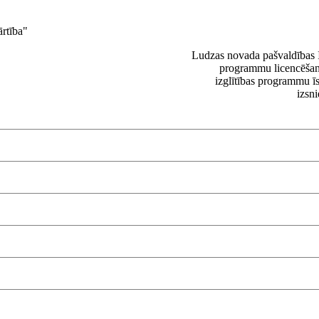
ārtība"
Ludzas novada pašvaldības In
programmu licencēšan
izglītības programmu ī
izsn