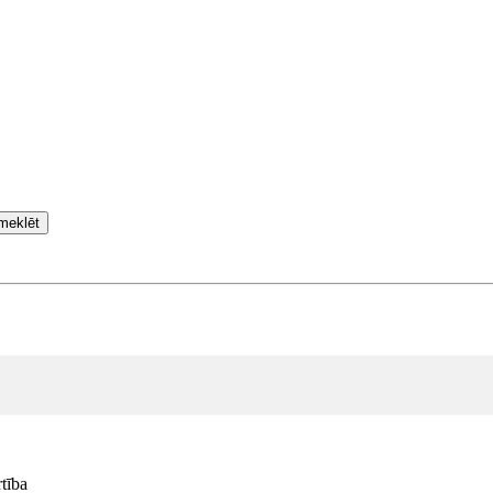
meklēt
tība