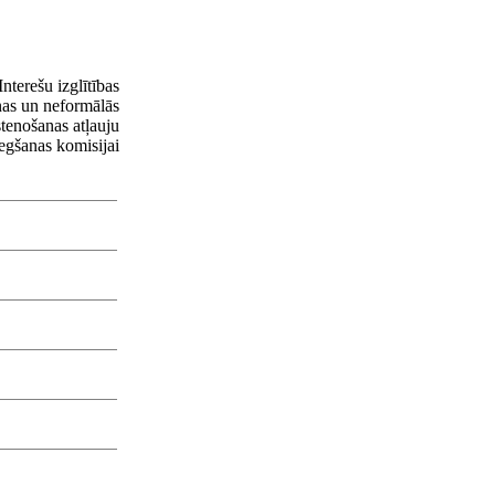
terešu izglītības
as un neformālās
stenošanas atļauju
iegšanas komisijai