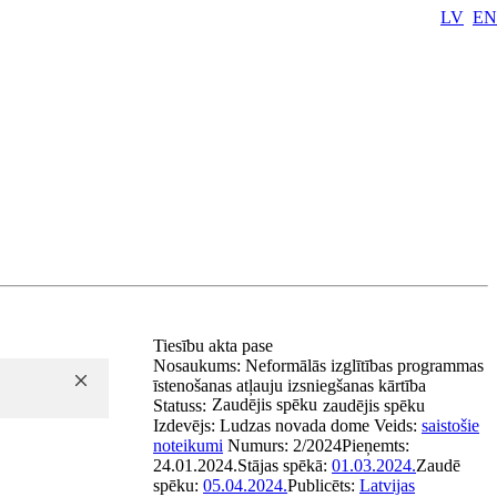
LV
EN
Tiesību akta pase
Nosaukums:
Neformālās izglītības programmas
īstenošanas atļauju izsniegšanas kārtība
Zaudējis spēku
Statuss:
zaudējis spēku
Izdevējs:
Ludzas novada dome
Veids:
saistošie
noteikumi
Numurs:
2/2024
Pieņemts:
24.01.2024.
Stājas spēkā:
01.03.2024.
Zaudē
spēku:
05.04.2024.
Publicēts:
Latvijas