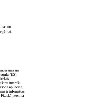
šanas un
iegšanai.
cencēšanas un
Regulu (ES)
irektīvu
gšanu interešu
rsona apliecina,
onas ir informētas
. Fiziskā persona