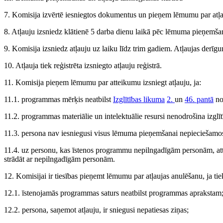
7. Komisija izvērtē iesniegtos dokumentus un pieņem lēmumu par atļau
8. Atļauju izsniedz klātienē 5 darba dienu laikā pēc lēmuma pieņemšan
9. Komisija izsniedz atļauju uz laiku līdz trim gadiem. Atļaujas derīg
10. Atļauja tiek reģistrēta izsniegto atļauju reģistrā.
11. Komisija pieņem lēmumu par atteikumu izsniegt atļauju, ja:
11.1. programmas mērķis neatbilst
Izglītības likuma
2.
un
46. pantā
no
11.2. programmas materiālie un intelektuālie resursi nenodrošina izgl
11.3. persona nav iesniegusi visus lēmuma pieņemšanai nepieciešamos
11.4. uz personu, kas īstenos programmu nepilngadīgām personām, at
strādāt ar nepilngadīgām personām.
12. Komisijai ir tiesības pieņemt lēmumu par atļaujas anulēšanu, ja tie
12.1. īstenojamās programmas saturs neatbilst programmas aprakstam
12.2. persona, saņemot atļauju, ir sniegusi nepatiesas ziņas;