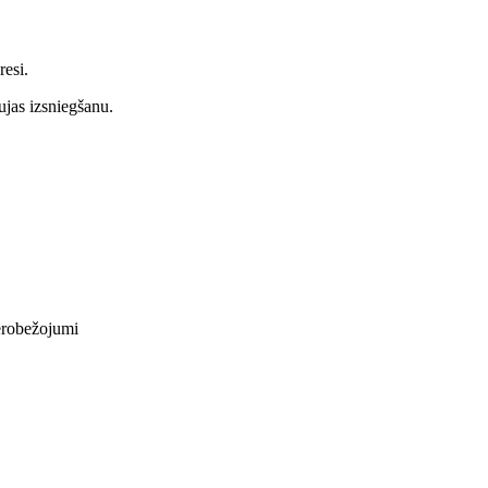
resi.
ujas izsniegšanu.
erobežojumi