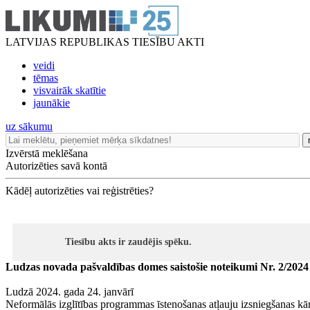
LATVIJAS REPUBLIKAS TIESĪBU AKTI
veidi
tēmas
visvairāk skatītie
jaunākie
uz sākumu
Izvērstā meklēšana
Autorizēties savā kontā
Kādēļ autorizēties vai reģistrēties?
Tiesību akts ir zaudējis spēku.
Ludzas novada pašvaldības domes saistošie noteikumi Nr. 2/2024
Ludzā 2024. gada 24. janvārī
Neformālās izglītības programmas īstenošanas atļauju izsniegšanas kār