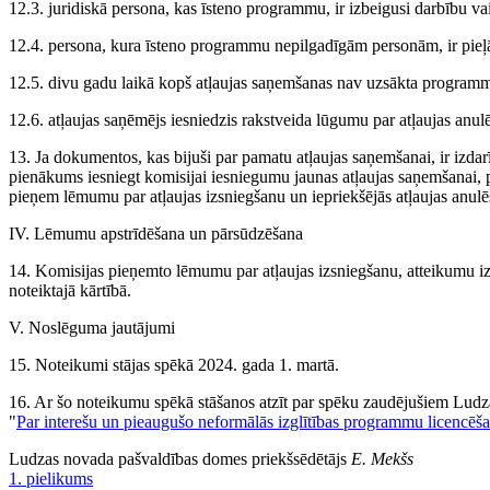
12.3. juridiskā persona, kas īsteno programmu, ir izbeigusi darbību vai 
12.4. persona, kura īsteno programmu nepilgadīgām personām, ir pie
12.5. divu gadu laikā kopš atļaujas saņemšanas nav uzsākta programm
12.6. atļaujas saņēmējs iesniedzis rakstveida lūgumu par atļaujas anul
13. Ja dokumentos, kas bijuši par pamatu atļaujas saņemšanai, ir izdarī
pienākums iesniegt komisijai iesniegumu jaunas atļaujas saņemšanai, 
pieņem lēmumu par atļaujas izsniegšanu un iepriekšējās atļaujas anul
IV. Lēmumu apstrīdēšana un pārsūdzēšana
14. Komisijas pieņemto lēmumu par atļaujas izsniegšanu, atteikumu izs
noteiktajā kārtībā.
V. Noslēguma jautājumi
15. Noteikumi stājas spēkā 2024. gada 1. martā.
16. Ar šo noteikumu spēkā stāšanos atzīt par spēku zaudējušiem Lud
"
Par interešu un pieaugušo neformālās izglītības programmu licencēš
Ludzas novada pašvaldības domes priekšsēdētājs
E. Mekšs
1. pielikums