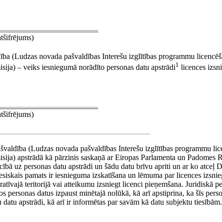
atšifrējums)
dība (Ludzas novada pašvaldības Interešu izglītības programmu licencē
1
sija) – veiks iesniegumā norādīto personas datu apstrādi
licences izsn
atšifrējums)
švaldība (Ludzas novada pašvaldības Interešu izglītības programmu li
misija) apstrādā kā pārzinis saskaņā ar Eiropas Parlamenta un Padomes 
ecībā uz personas datu apstrādi un šādu datu brīvu apriti un ar ko atceļ D
iesiskais pamats ir iesnieguma izskatīšana un lēmuma par licences izsnie
īvajā teritorijā vai atteikumu izsniegt licenci pieņemšana. Juridiskā pe
s šos personas datus izpaust minētajā nolūkā, kā arī apstiprina, ka šīs pers
du datu apstrādi, kā arī ir informētas par savām kā datu subjektu tiesībām