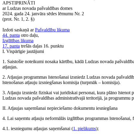
APSTIPRINĀTI
ar Ludzas novada pašvaldības domes
2024. gada 24. janvāra sēdes lēmumu Nr. 2
(prot. Nr. 1, 2. §)
Izdoti saskaņā ar
Pašvaldību likuma
44. panta
otro daļu,
Izglītības likuma
17. panta
trešās daļas 16. punktu
I. Vispārīgie jautājumi
1. Saistošie noteikumi nosaka kārtību, kādā Ludzas novada pašvaldīb
atļaujas.
2. Atļaujas programmas īstenošanai izsniedz Ludzas novada pašvaldīb
īstenošanas atļauju izsniegšanas komisija (turpmāk – komisija).
3. Atļauju izsniedz fiziskai vai juridiskai personai, kura plāno īsteno
Ludzas novada pašvaldības administratīvajā teritorijā, ja programmu plā
II. Atļaujas saņemšanai nepieciešamo dokumentu iesniegšana
4. Lai saņemtu atļauju neformālās izglītības programmas īstenošanai, f
4.1. iesniegumu atļaujas saņemšanai (
1. pielikums
);