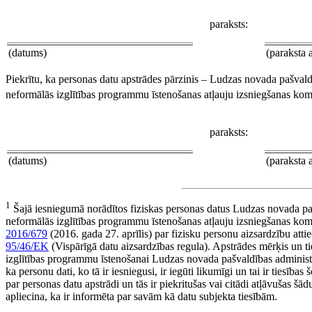
paraksts:
(datums)
(paraksta 
Piekrītu, ka personas datu apstrādes pārzinis – Ludzas novada pašval
neformālās izglītības programmu īstenošanas atļauju izsniegšanas komi
paraksts:
(datums)
(paraksta 
1
Šajā iesniegumā norādītos fiziskas personas datus Ludzas novada pa
neformālās izglītības programmu īstenošanas atļauju izsniegšanas ko
2016/679
(2016. gada 27. aprīlis) par fizisku personu aizsardzību atti
95/46/EK
(Vispārīgā datu aizsardzības regula). Apstrādes mērķis un t
izglītības programmu īstenošanai Ludzas novada pašvaldības administrat
ka personu dati, ko tā ir iesniegusi, ir iegūti likumīgi un tai ir tiesība
par personas datu apstrādi un tās ir piekritušas vai citādi atļāvušas šā
apliecina, ka ir informēta par savām kā datu subjekta tiesībām.