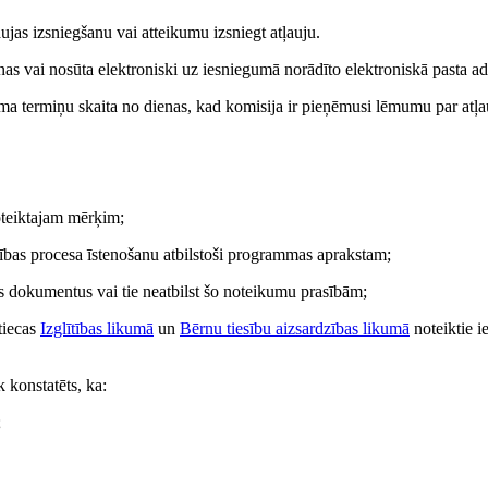
jas izsniegšanu vai atteikumu izsniegt atļauju.
as vai nosūta elektroniski uz iesniegumā norādīto elektroniskā pasta ad
uma termiņu skaita no dienas, kad komisija ir pieņēmusi lēmumu par atļa
teiktajam mērķim;
ītības procesa īstenošanu atbilstoši programmas aprakstam;
 dokumentus vai tie neatbilst šo noteikumu prasībām;
tiecas
Izglītības likumā
un
Bērnu tiesību aizsardzības likumā
noteiktie i
k konstatēts, ka:
;