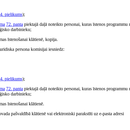
4. pielikums
);
uma
72. panta
piektajā daļā noteikto personai, kuras īstenos programmu 
ģisko darbinieku;
s īstenošanai klātienē, kopija.
uridiska persona komisijai iesniedz:
4. pielikums
);
uma
72. panta
piektajā daļā noteikto personai, kuras īstenos programmu 
ģisko darbinieku;
as īstenošanai klātienē.
da pašvaldībā klātienē vai elektroniski parakstīti uz e-pasta adresi