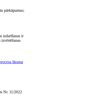
ktu pārkāpumus;
u izdarīšanas ir
 izvērtēšanas
procesa likuma
us Nr. 11/2022