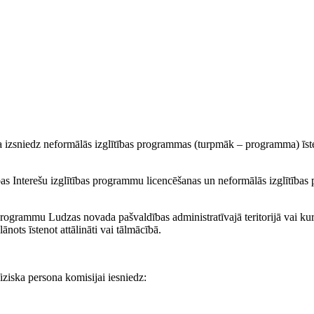
a izsniedz neformālās izglītības programmas (turpmāk – programma) īs
as Interešu izglītības programmu licencēšanas un neformālās izglītība
t programmu Ludzas novada pašvaldības administratīvajā teritorijā vai kur
nots īstenot attālināti vai tālmācībā.
iziska persona komisijai iesniedz: