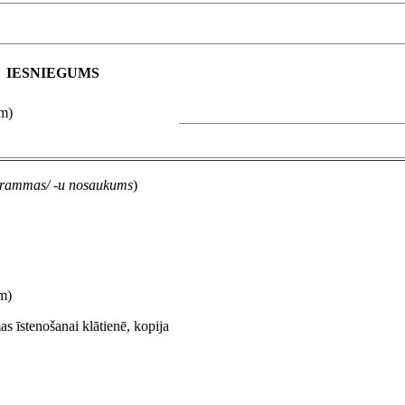
IESNIEGUMS
ām)
rammas/ -u nosaukums
)
em)
 īstenošanai klātienē, kopija