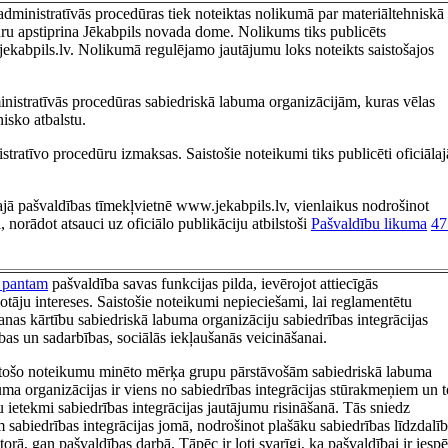
administratīvās procedūras tiek noteiktas nolikumā par materiāltehniskā
kuru apstiprina Jēkabpils novada dome. Nolikums tiks publicēts
ekabpils.lv. Nolikumā regulējamo jautājumu loks noteikts saistošajos
inistratīvās procedūras sabiedriskā labuma organizācijām, kuras vēlas
isko atbalstu.
tratīvo procedūru izmaksas. Saistošie noteikumi tiks publicēti oficiālaj
lajā pašvaldības tīmekļvietnē www.jekabpils.lv, vienlaikus nodrošinot
ai, norādot atsauci uz oficiālo publikāciju atbilstoši
Pašvaldību likuma
47
 pantam
pašvaldība savas funkcijas pilda, ievērojot attiecīgās
īvotāju intereses. Saistošie noteikumi nepieciešami, lai reglamentētu
šanas kārtību sabiedriskā labuma organizāciju sabiedrības integrācijas
ības un sadarbības, sociālās iekļaušanās veicināšanai.
istošo noteikumu minēto mērķa grupu pārstāvošām sabiedriskā labuma
ma organizācijas ir viens no sabiedrības integrācijas stūrakmeņiem un t
ku ietekmi sabiedrības integrācijas jautājumu risināšanā. Tās sniedz
sabiedrības integrācijas jomā, nodrošinot plašāku sabiedrības līdzdalī
torā, gan pašvaldības darbā. Tāpēc ir ļoti svarīgi, ka pašvaldībai ir iespē