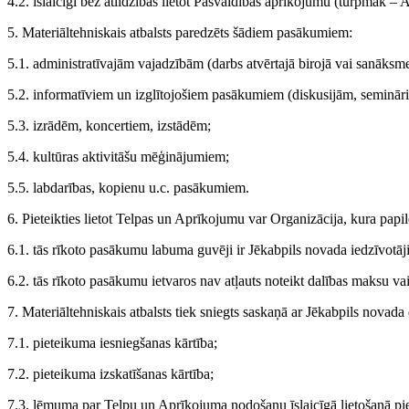
4.2. īslaicīgi bez atlīdzības lietot Pašvaldības aprīkojumu (turpmāk 
5. Materiāltehniskais atbalsts paredzēts šādiem pasākumiem:
5.1. administratīvajām vajadzībām (darbs atvērtajā birojā vai sanāksme
5.2. informatīviem un izglītojošiem pasākumiem (diskusijām, seminā
5.3. izrādēm, koncertiem, izstādēm;
5.4. kultūras aktivitāšu mēģinājumiem;
5.5. labdarības, kopienu u.c. pasākumiem.
6. Pieteikties lietot Telpas un Aprīkojumu var Organizācija, kura papi
6.1. tās rīkoto pasākumu labuma guvēji ir Jēkabpils novada iedzīvotāji
6.2. tās rīkoto pasākumu ietvaros nav atļauts noteikt dalības maksu v
7. Materiāltehniskais atbalsts tiek sniegts saskaņā ar Jēkabpils novada
7.1. pieteikuma iesniegšanas kārtība;
7.2. pieteikuma izskatīšanas kārtība;
7.3. lēmuma par Telpu un Aprīkojuma nodošanu īslaicīgā lietošanā pi