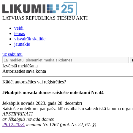
LATVIJAS REPUBLIKAS TIESĪBU AKTI
veidi
tēmas
visvairāk skatītie
jaunākie
uz sākumu
Izvērstā meklēšana
Autorizēties savā kontā
Kādēļ autorizēties vai reģistrēties?
Jēkabpils novada domes saistošie noteikumi Nr. 44
Jēkabpils novadā 2023. gada 28. decembrī
Saistošie noteikumi par pašvaldības atbalstu sabiedriskā labuma orga
APSTIPRINĀTI
ar Jēkabpils novada domes
28.12.2023.
lēmumu Nr. 1267 (prot. Nr. 22, 67. §)