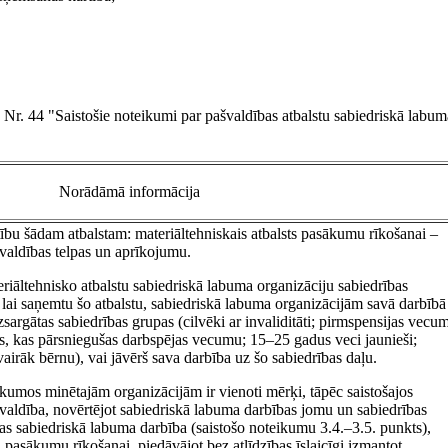
r. 44 "Saistošie noteikumi par pašvaldības atbalstu sabiedriskā labum
Norādāmā informācija
ību šādam atbalstam: materiāltehniskais atbalsts pasākumu rīkošanai –
ašvaldības telpas un aprīkojumu.
riāltehnisko atbalstu sabiedriskā labuma organizāciju sabiedrības
t, lai saņemtu šo atbalstu, sabiedriskā labuma organizācijām savā darbībā
zsargātas sabiedrības grupas (cilvēki ar invaliditāti; pirmspensijas vecu
s, kas pārsniegušas darbspējas vecumu; 15–25 gadus veci jaunieši;
airāk bērnu), vai jāvērš sava darbība uz šo sabiedrības daļu.
ikumos minētajām organizācijām ir vienoti mērķi, tāpēc saistošajos
valdība, novērtējot sabiedriskā labuma darbības jomu un sabiedrības
jas sabiedriskā labuma darbība (saistošo noteikumu 3.4.–3.5. punkts),
 pasākumu rīkošanai, piedāvājot bez atlīdzības īslaicīgi izmantot