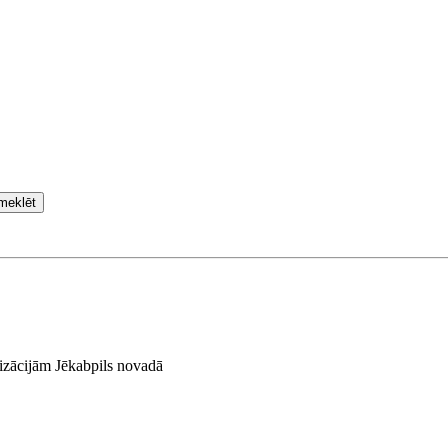
meklēt
nizācijām Jēkabpils novadā