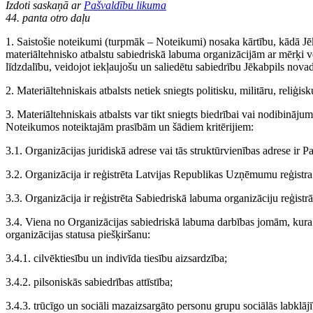
Izdoti saskaņā ar
Pašvaldību likuma
44. panta otro daļu
1. Saistošie noteikumi (turpmāk – Noteikumi) nosaka kārtību, kādā Jē
materiāltehnisko atbalstu sabiedriskā labuma organizācijām ar mērķi ve
līdzdalību, veidojot iekļaujošu un saliedētu sabiedrību Jēkabpils nova
2. Materiāltehniskais atbalsts netiek sniegts politisku, militāru, reliģis
3. Materiāltehniskais atbalsts var tikt sniegts biedrībai vai nodibināju
Noteikumos noteiktajām prasībām un šādiem kritērijiem:
3.1. Organizācijas juridiskā adrese vai tās struktūrvienības adrese ir Pa
3.2. Organizācija ir reģistrēta Latvijas Republikas Uzņēmumu reģistra
3.3. Organizācija ir reģistrēta Sabiedriskā labuma organizāciju reģistrā
3.4. Viena no Organizācijas sabiedriskā labuma darbības jomām, kur
organizācijas statusa piešķiršanu:
3.4.1. cilvēktiesību un indivīda tiesību aizsardzība;
3.4.2. pilsoniskās sabiedrības attīstība;
3.4.3. trūcīgo un sociāli mazaizsargāto personu grupu sociālās labklājī