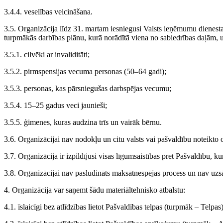
3.4.4. veselības veicināšana.
3.5. Organizācija līdz 31. martam iesniegusi Valsts ieņēmumu dienest
turpmākās darbības plānu, kurā norādītā viena no sabiedrības daļām, u
3.5.1. cilvēki ar invaliditāti;
3.5.2. pirmspensijas vecuma personas (50–64 gadi);
3.5.3. personas, kas pārsniegušas darbspējas vecumu;
3.5.4. 15–25 gadus veci jaunieši;
3.5.5. ģimenes, kuras audzina trīs un vairāk bērnu.
3.6. Organizācijai nav nodokļu un citu valsts vai pašvaldību noteikt
3.7. Organizācija ir izpildījusi visas līgumsaistības pret Pašvaldību, ku
3.8. Organizācijai nav pasludināts maksātnespējas process un nav uzsāk
4. Organizācija var saņemt šādu materiāltehnisko atbalstu:
4.1. īslaicīgi bez atlīdzības lietot Pašvaldības telpas (turpmāk – Tel