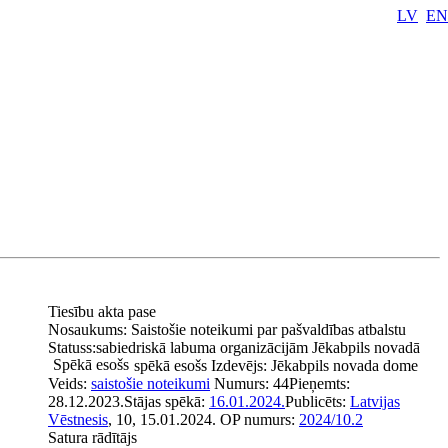
LV
EN
Tiesību akta pase
Nosaukums:
Saistošie noteikumi par pašvaldības atbalstu
Statuss:
sabiedriskā labuma organizācijām Jēkabpils novadā
Spēkā esošs
spēkā esošs
Izdevējs:
Jēkabpils novada dome
Veids:
saistošie noteikumi
Numurs:
44
Pieņemts:
28.12.2023.
Stājas spēkā:
16.01.2024.
Publicēts:
Latvijas
Vēstnesis
, 10, 15.01.2024.
OP numurs:
2024/10.2
Satura rādītājs