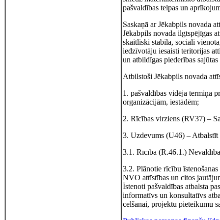
pašvaldības telpas un aprīkoju
Saskaņā ar Jēkabpils novada at
Jēkabpils novada ilgtspējīgas at
skaitliski stabila, sociāli vieno
iedzīvotāju iesaisti teritorijas
un atbildīgas piederības sajūtas
Atbilstoši Jēkabpils novada at
1. pašvaldības vidēja termiņa 
organizācijām, iestādēm;
2. Rīcības virziens (RV37) – Sa
3. Uzdevums (U46) – Atbalstīt 
3.1. Rīcība (R.46.1.) Nevaldības
3.2. Plānotie rīcību īstenošanas 
NVO attīstības un citos jautāju
Īstenoti pašvaldības atbalsta p
informatīvs un konsultatīvs atb
celšanai, projektu pieteikumu sa