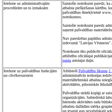
Ietekme uz administratīvajām
Saistošie noteikumi paredz, ka 
procedūrām un to izmaksām
atbalsta piešķiršanas kārtību, 
pašvaldības tīmekļvietnē www.j
noteikumos.
Saistošie noteikumi paredz adm
saņemt pašvaldības materiāltehn
Nav paredzētas papildus adminis
izdevumā "Latvijas Vēstnesis".
Noteikumi tiks publicēti oficiā
atbilstību oficiālajai publikācij
panta
astotajai daļai.
Ietekme uz pašvaldības funkcijām
Atbilstoši
Pašvaldību likuma
2.
un cilvēkresursiem
administratīvās teritorijas iedz
materiāltehniskā atbalsta snieg
aktivitātēm, pilsoniskās līdzdal
Pašvaldība strādā kopīgi ar sa
organizācijām. Sabiedriskā labu
īstenotās aktivitātes rada būtis
atbalstu dažādām mērķa grupām 
un iesaisti gan nevalstiskajā sek