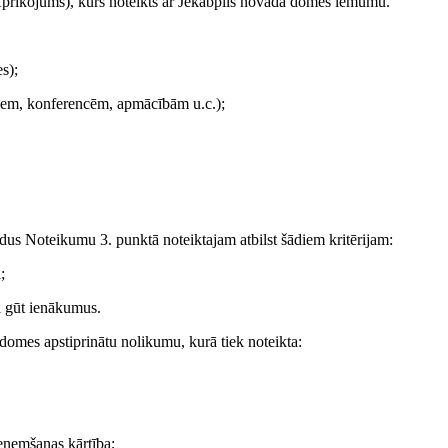
– Aprīkojums), kurš noteikts ar Jēkabpils novada domes lēmumu.
s);
riem, konferencēm, apmācībām u.c.);
ldus Noteikumu 3. punktā noteiktajam atbilst šādiem kritērijam:
;
ai gūt ienākumus.
 domes apstiprinātu nolikumu, kurā tiek noteikta:
eņemšanas kārtība;