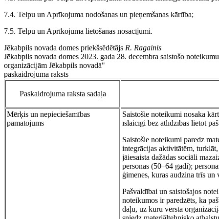
7.4. Telpu un Aprīkojuma nodošanas un pieņemšanas kārtība;
7.5. Telpu un Aprīkojuma lietošanas nosacījumi.
Jēkabpils novada domes priekšsēdētājs
R. Ragainis
Jēkabpils novada domes 2023. gada 28. decembra saistošo noteikumu N
organizācijām Jēkabpils novadā"
paskaidrojuma raksts
Paskaidrojuma raksta sadaļa
Mērķis un nepieciešamības
Saistošie noteikumi nosaka kārt
pamatojums
īslaicīgi bez atlīdzības lietot p
Saistošie noteikumi paredz mate
integrācijas aktivitātēm, turklā
jāiesaista dažādas sociāli mazai
personas (50–64 gadi); persona
ģimenes, kuras audzina trīs un v
Pašvaldībai un saistošajos note
noteikumos ir paredzēts, ka paš
daļu, uz kuru vērsta organizāci
sniedz materiāltehnisko atbalstu