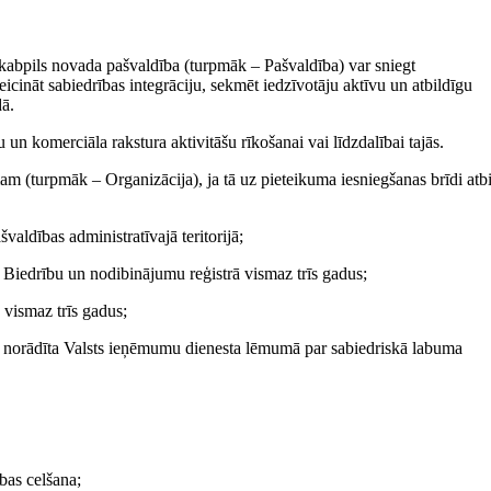
kabpils novada pašvaldība (turpmāk – Pašvaldība) var sniegt
icināt sabiedrības integrāciju, sekmēt iedzīvotāju aktīvu un atbildīgu
dā.
ku un komerciāla rakstura aktivitāšu rīkošanai vai līdzdalībai tajās.
mam (turpmāk – Organizācija), ja tā uz pieteikuma iesniegšanas brīdi atbi
švaldības administratīvajā teritorijā;
 Biedrību un nodibinājumu reģistrā vismaz trīs gadus;
 vismaz trīs gadus;
a norādīta Valsts ieņēmumu dienesta lēmumā par sabiedriskā labuma
bas celšana;