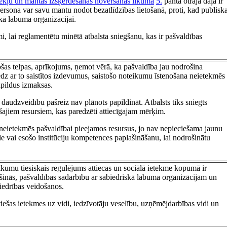
zekļu un mantas izšķērdēšanas novēršanas likuma
5.
panta otrajā daļā ir
ersona var savu mantu nodot bezatlīdzības lietošanā, proti, kad publisk
ā labuma organizācijai.
i, lai reglamentētu minētā atbalsta sniegšanu, kas ir pašvaldības
tošas telpas, aprīkojums, ņemot vērā, ka pašvaldība jau nodrošina
edz ar to saistītos izdevumus, saistošo noteikumu īstenošana neietekmēs
apildus izmaksas.
audzveidību pašreiz nav plānots papildināt. Atbalsts tiks sniegts
ošajiem resursiem, kas paredzēti attiecīgajam mērķim.
neietekmēs pašvaldībai pieejamos resursus, jo nav nepieciešama jaunu
ide vai esošo institūciju kompetences paplašināšanu, lai nodrošinātu
ikumu tiesiskais regulējums attiecas un sociālā ietekme kopumā ir
ašinās, pašvaldības sadarbību ar sabiedriskā labuma organizācijām un
biedrības veidošanos.
ešas ietekmes uz vidi, iedzīvotāju veselību, uzņēmējdarbības vidi un