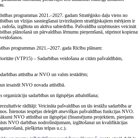
mu.
tīstības programmas 2021.–2027. gadam Stratēģisko daļu viens no
tīstības un vīzijas sasniegšanai izvirzītajiem stratēģiskajiem mērķiem ir
ta, radoša, izglītota un aktīva sabiedrība. Pašvaldība uzņēmusies veicināt
 attīstības plānošanā un pārvaldības lēmumu pieņemšanā, stiprinot kopiena
 veidošanos.
tīstības programmas 2021.–2027. gada Rīcību plānam:
prioritāte (VTP15) – Sadarbības veidošana ar citām pašvaldībām,
darbības attīstība ar NVO un valsts iestādēm;
un iesaistīt NVO novada attīstībā.
 organizāciju sadarbības un ilgtspējas atbalstīšana;
rezultatīvie rādītāji: Veicināta pašvaldības un tās iestāžu sadarbība ar
mos. Īstenotas iespējas deleģēt atsevišķas pašvaldības funkcijas NVO.
asākumi NVO attīstībai un ilgtspējai (finansējums projektiem, pieejams
alsts NVO darbības nodrošinājumam, izglītošanai un kvalifikācijas
gatavošanā, piešķirtas telpas u.c.).