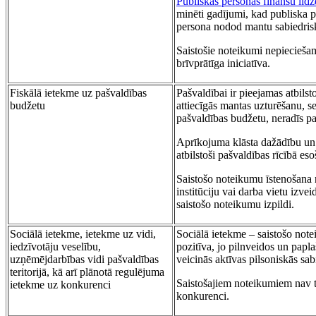
Publiskas personas finanšu līd
minēti gadījumi, kad publiska p
persona nodod mantu sabiedrisk
Saistošie noteikumi nepieciešam
brīvprātīga iniciatīva.
Fiskālā ietekme uz pašvaldības
Pašvaldībai ir pieejamas atbils
budžetu
attiecīgās mantas uzturēšanu, s
pašvaldības budžetu, neradīs p
Aprīkojuma klāsta dažādību un d
atbilstoši pašvaldības rīcībā es
Saistošo noteikumu īstenošana 
institūciju vai darba vietu izve
saistošo noteikumu izpildi.
Sociālā ietekme, ietekme uz vidi,
Sociālā ietekme – saistošo note
iedzīvotāju veselību,
pozitīva, jo pilnveidos un papl
uzņēmējdarbības vidi pašvaldības
veicinās aktīvas pilsoniskās sa
teritorijā, kā arī plānotā regulējuma
Saistošajiem noteikumiem nav ti
ietekme uz konkurenci
konkurenci.