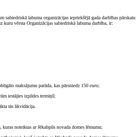
am sabiedriskā labuma organizācijas iepriekšējā gada darbības pārskatu
z kuru vērsta Organizācijas sabiedriskā labuma darbība, ir:
o obligāto maksājumu parāda, kas pārsniedz 150
euro
;
rām iestājies izpildes termiņš;
ta tās likvidācija.
pas), kuras noteiktas ar Jēkabpils novada domes lēmumu;