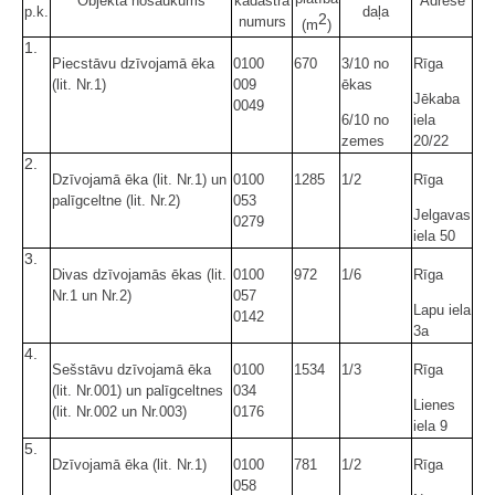
Objekta nosaukums
kadastra
Adrese
p.k.
daļa
2
numurs
(m
)
1.
Piecstāvu dzīvojamā ēka
0100
670
3/10 no
Rīga
(lit. Nr.1)
009
ēkas
Jēkaba
0049
6/10 no
iela
zemes
20/22
2.
Dzīvojamā ēka (lit. Nr.1) un
0100
1285
1/2
Rīga
palīgceltne (lit. Nr.2)
053
Jelgavas
0279
iela 50
3.
Divas dzīvojamās ēkas (lit.
0100
972
1/6
Rīga
Nr.1 un Nr.2)
057
Lapu iela
0142
3a
4.
Sešstāvu dzīvojamā ēka
0100
1534
1/3
Rīga
(lit. Nr.001) un palīgceltnes
034
Lienes
(lit. Nr.002 un Nr.003)
0176
iela 9
5.
Dzīvojamā ēka (lit. Nr.1)
0100
781
1/2
Rīga
058