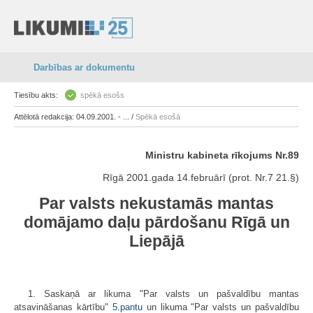
Darbības ar dokumentu
Tiesību akts:
spēkā esošs
Attēlotā redakcija: 04.09.2001. - ... /
Spēkā esošā
Ministru kabineta rīkojums Nr.89
Rīgā 2001.gada 14.februārī (prot. Nr.7 21.§)
Par valsts nekustamās mantas
domājamo daļu pārdošanu Rīgā un
Liepājā
1. Saskaņā ar likuma "Par valsts un pašvaldību mantas
atsavināšanas kārtību"
5.pantu
un likuma "Par valsts un pašvaldību