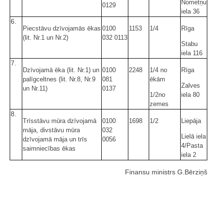
Nometņu
0129
iela 36
6.
Piecstāvu dzīvojamās ēkas
0100
1153
1/4
Rīga
(lit. Nr.1 un Nr.2)
032 0113
Stabu
iela 116
7.
Dzīvojamā ēka (lit. Nr.1) un
0100
2248
1/4 no
Rīga
palīgceltnes (lit. Nr.8, Nr.9
081
ēkām
Zalves
un Nr.11)
0137
1/2no
iela 80
zemes
8.
Trīsstāvu mūra dzīvojamā
0100
1698
1/2
Liepāja
māja, divstāvu mūra
032
Lielā iela
dzīvojamā māja un trīs
0056
4/Pasta
saimniecības ēkas
iela 2
Finansu ministrs G.Bērziņš