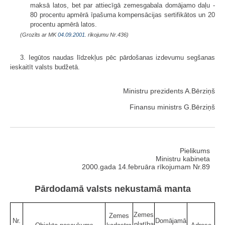
maksā latos, bet par attiecīgā zemesgabala domājamo daļu -
80 procentu apmērā īpašuma kompensācijas sertifikātos un 20
procentu apmērā latos.
(Grozīts ar MK
04.09.2001.
rīkojumu Nr.436)
3. Iegūtos naudas līdzekļus pēc pārdošanas izdevumu segšanas
ieskaitīt valsts budžetā.
Ministru prezidents A.Bērziņš
Finansu ministrs G.Bērziņš
Pielikums
Ministru kabineta
2000.gada 14.februāra rīkojumam Nr.89
Pārdodamā valsts nekustamā manta
Zemes
Zemes
Nr.
Domājamā
platība