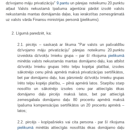
dzīvojamo māju privatizāciju"
9.pantu
un pārejas noteikumu 20.punktu
atļaut Valsts nekustamā īpašuma aģentūrai pārdot izsolē valsts
nekustamās mantas domājamās daļas, kas ierakstītas zemesgrāmatā
uz valsts vārda Finansu ministrijas personā (pielikums).
2. Līgumā paredzēt, ka:
2.1. pircējs – saskaņā ar likuma "Par valsts un pašvaldību
dzīvojamo māju privatizāciju" pārejas noteikumu 20.punktu
izveidota dzīvokļu īrnieku grupa – par šī rīkojuma
pielikumā
minētās valsts nekustamās mantas domājamo daļu, kas atbilst
dzīvokļu īrnieku grupas īrēto telpu kopējai platībai, izsoles
sākotnējo cenu pilnā apmērā maksā privatizācijas sertifikātos,
bet par domājamo daļu, kas pārsniedz dzīvokļu īrnieku grupas
īrēto telpu kopējo platību, – pilnā apmērā latos. Starpību starp
nosolīto un sākotnējo izsoles cenu par attiecīgās ēkas
domājamo daļu pircējs maksā latos, bet par attiecīgā
zemesgabala domājamo daļu 80 procentu apmērā maksā
īpašuma kompensācijas sertifikātos un 20 procentu apmērā –
latos;
2.2. pircējs - kopīpašnieks vai cita persona - par šī rīkojuma
pielikumā
minētās attiecīgās nosolītās ēkas domājamo daļu