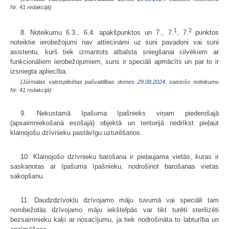
Nr. 41 redakcijā)
1
2
8. Noteikumu 6.3., 6.4. apakšpunktos un 7., 7.
, 7.
punktos
noteiktie ierobežojumi nav attiecināmi uz suni pavadoni vai suni
asistentu, kurš tiek izmantots atbalsta sniegšanai cilvēkiem ar
funkcionāliem ierobežojumiem, suns ir speciāli apmācīts un par to ir
izsniegta apliecība.
(Jūrmalas valstspilsētas pašvaldības domes
29.08.2024.
saistošo noteikumu
Nr. 41 redakcijā)
9. Nekustamā īpašuma īpašnieks viņam piederošajā
(apsaimniekošanā esošajā) objektā un teritorijā nedrīkst pieļaut
klaiņojošu dzīvnieku pastāvīgu uzturēšanos.
10. Klaiņojošo dzīvnieku barošana ir pieļaujama vietās, kuras ir
saskaņotas ar īpašuma īpašnieku, nodrošinot barošanas vietas
sakopšanu.
11. Daudzdzīvokļu dzīvojamo māju tuvumā vai speciāli tam
norobežotās dzīvojamo māju iekštelpās var tikt turēti sterilizēti
bezsaimnieku kaķi ar nosacījumu, ja tiek nodrošināta to labturība un