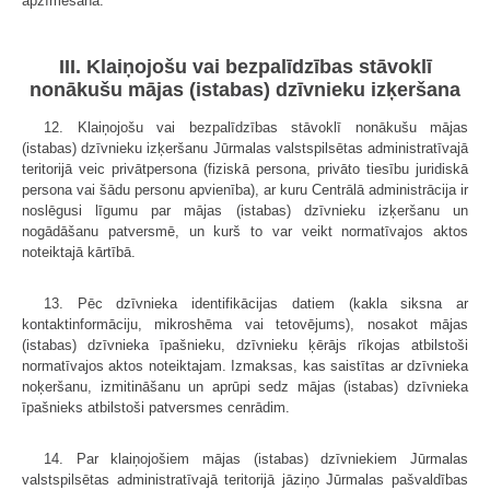
apzīmēšana.
III. Klaiņojošu vai bezpalīdzības stāvoklī
nonākušu mājas (istabas) dzīvnieku izķeršana
12. Klaiņojošu vai bezpalīdzības stāvoklī nonākušu mājas
(istabas) dzīvnieku izķeršanu Jūrmalas valstspilsētas administratīvajā
teritorijā veic privātpersona (fiziskā persona, privāto tiesību juridiskā
persona vai šādu personu apvienība), ar kuru Centrālā administrācija ir
noslēgusi līgumu par mājas (istabas) dzīvnieku izķeršanu un
nogādāšanu patversmē, un kurš to var veikt normatīvajos aktos
noteiktajā kārtībā.
13. Pēc dzīvnieka identifikācijas datiem (kakla siksna ar
kontaktinformāciju, mikroshēma vai tetovējums), nosakot mājas
(istabas) dzīvnieka īpašnieku, dzīvnieku ķērājs rīkojas atbilstoši
normatīvajos aktos noteiktajam. Izmaksas, kas saistītas ar dzīvnieka
noķeršanu, izmitināšanu un aprūpi sedz mājas (istabas) dzīvnieka
īpašnieks atbilstoši patversmes cenrādim.
14. Par klaiņojošiem mājas (istabas) dzīvniekiem Jūrmalas
valstspilsētas administratīvajā teritorijā jāziņo Jūrmalas pašvaldības