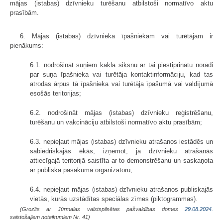
mājas (istabas) dzīvnieku turēšanu atbilstoši normatīvo aktu
prasībām.
6. Mājas (istabas) dzīvnieka īpašniekam vai turētājam ir
pienākums:
6.1. nodrošināt suņiem kakla siksnu ar tai piestiprinātu norādi
par suņa īpašnieka vai turētāja kontaktinformāciju, kad tas
atrodas ārpus tā īpašnieka vai turētāja īpašumā vai valdījumā
esošās teritorijas;
6.2. nodrošināt mājas (istabas) dzīvnieku reģistrēšanu,
turēšanu un vakcināciju atbilstoši normatīvo aktu prasībām;
6.3. nepieļaut mājas (istabas) dzīvnieku atrašanos iestādēs un
sabiedriskajās ēkās, izņemot, ja dzīvnieku atrašanās
attiecīgajā teritorijā saistīta ar to demonstrēšanu un saskaņota
ar publiska pasākuma organizatoru;
6.4. nepieļaut mājas (istabas) dzīvnieku atrašanos publiskajās
vietās, kurās uzstādītas speciālas zīmes (piktogrammas).
(Grozīts ar Jūrmalas valstspilsētas pašvaldības domes
29.08.2024.
saistošajiem noteikumiem Nr. 41)