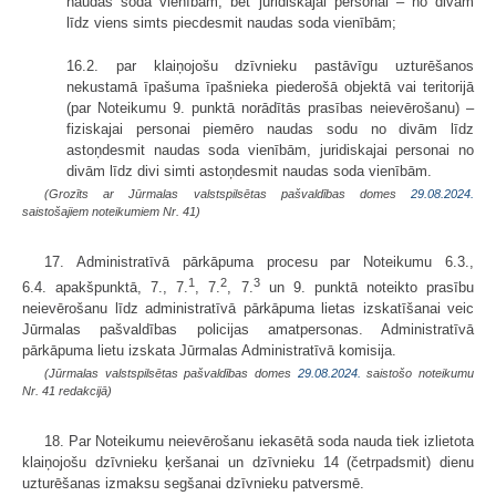
naudas soda vienībām, bet juridiskajai personai – no divām
līdz viens simts piecdesmit naudas soda vienībām;
16.2. par klaiņojošu dzīvnieku pastāvīgu uzturēšanos
nekustamā īpašuma īpašnieka piederošā objektā vai teritorijā
(par Noteikumu 9. punktā norādītās prasības neievērošanu) –
fiziskajai personai piemēro naudas sodu no divām līdz
astoņdesmit naudas soda vienībām, juridiskajai personai no
divām līdz divi simti astoņdesmit naudas soda vienībām.
(Grozīts ar Jūrmalas valstspilsētas pašvaldības domes
29.08.2024.
saistošajiem noteikumiem Nr. 41)
17. Administratīvā pārkāpuma procesu par Noteikumu 6.3.,
1
2
3
6.4. apakšpunktā, 7., 7.
, 7.
, 7.
un 9. punktā noteikto prasību
neievērošanu līdz administratīvā pārkāpuma lietas izskatīšanai veic
Jūrmalas pašvaldības policijas amatpersonas. Administratīvā
pārkāpuma lietu izskata Jūrmalas Administratīvā komisija.
(Jūrmalas valstspilsētas pašvaldības domes
29.08.2024.
saistošo noteikumu
Nr. 41 redakcijā)
18. Par Noteikumu neievērošanu iekasētā soda nauda tiek izlietota
klaiņojošu dzīvnieku ķeršanai un dzīvnieku 14 (četrpadsmit) dienu
uzturēšanas izmaksu segšanai dzīvnieku patversmē.