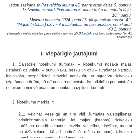
Izdoti saskaņā ar
Pašvaldību likuma
45.
panta otrās daļas 5. punktu,
Dzīvnieku aizsardzības likuma
8.
panta trešo un ceturto daļu,
5
18.
pantu,
Ministru kabineta 2024. gada 25. jūnija noteikumu Nr. 411
"
Mājas (istabas) dzīvnieku labturības un aizsardzības noteikumi
"
40.2
. punktu.
(Jūrmalas valstspilsētas pašvaldības domes
29.08.2024.
saistošo noteikumu Nr. 41
redakcijā)
I. Vispārīgie jautājumi
1. Saistošie noteikumi (turpmāk – Noteikumi) nosaka mājas
(istabas) dzīvnieku – suņu, kaķu, sesku un citu – turēšanas kārtību,
klaiņojošu, bezpalīdzīgā stāvoklī nonākušu un agresīvu dzīvnieku
izķeršanas kārtību, kā arī nosaka administratīvo atbildību par saistošo
noteikumu neievērošanu un noteikumu izpildes kontroli.
2. Noteikumu mērķis ir:
2.1. veicināt veselīgu un tīru vidi Jūrmalas valstspilsētas
administratīvajā teritorijā, lai mājas (istabas) dzīvnieku
turēšana neradītu draudus cilvēku veselībai, drošībai, mantai
un dzīvniekiem, kā arī nodrošināt mājas (istabas) dzīvnieku
reģistrāciju un novērst to klaiņošanu;