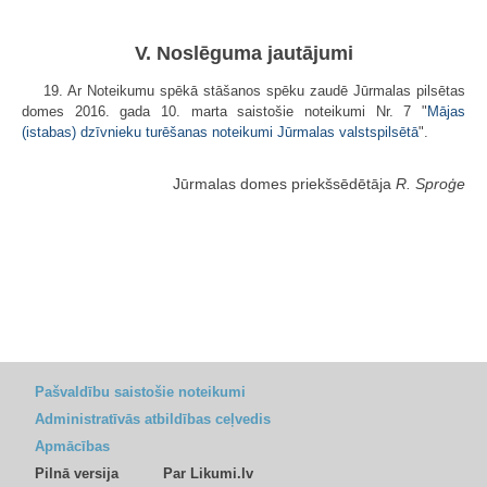
V. Noslēguma jautājumi
19. Ar Noteikumu spēkā stāšanos spēku zaudē Jūrmalas pilsētas
domes 2016. gada 10. marta saistošie noteikumi Nr. 7 "
Mājas
(istabas) dzīvnieku turēšanas noteikumi Jūrmalas valstspilsētā
".
Jūrmalas domes priekšsēdētāja
R. Sproģe
Pašvaldību saistošie noteikumi
Administratīvās atbildības ceļvedis
Apmācības
Pilnā versija
Par Likumi.lv