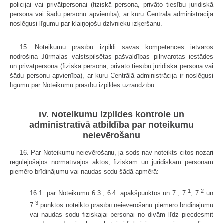
policijai vai privātpersonai (fiziskā persona, privāto tiesību juridiskā
persona vai šādu personu apvienība), ar kuru Centrālā administrācija
noslēgusi līgumu par klaiņojošu dzīvnieku izķeršanu.
15. Noteikumu prasību izpildi savas kompetences ietvaros
nodrošina Jūrmalas valstspilsētas pašvaldības pilnvarotas iestādes
un privātpersona (fiziskā persona, privāto tiesību juridiskā persona vai
šādu personu apvienība), ar kuru Centrālā administrācija ir noslēgusi
līgumu par Noteikumu prasību izpildes uzraudzību.
IV. Noteikumu izpildes kontrole un
administratīvā atbildība par noteikumu
neievērošanu
16. Par Noteikumu neievērošanu, ja sods nav noteikts citos nozari
regulējošajos normatīvajos aktos, fiziskām un juridiskām personām
piemēro brīdinājumu vai naudas sodu šādā apmērā:
1
2
16.1. par Noteikumu 6.3., 6.4. apakšpunktos un 7., 7.
, 7.
un
3
7.
punktos noteikto prasību neievērošanu piemēro brīdinājumu
vai naudas sodu fiziskajai personai no divām līdz piecdesmit