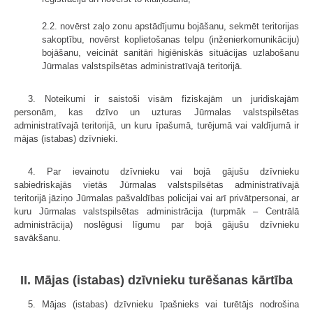
2.2. novērst zaļo zonu apstādījumu bojāšanu, sekmēt teritorijas
sakoptību, novērst koplietošanas telpu (inženierkomunikāciju)
bojāšanu, veicināt sanitāri higiēniskās situācijas uzlabošanu
Jūrmalas valstspilsētas administratīvajā teritorijā.
3. Noteikumi ir saistoši visām fiziskajām un juridiskajām
personām, kas dzīvo un uzturas Jūrmalas valstspilsētas
administratīvajā teritorijā, un kuru īpašumā, turējumā vai valdījumā ir
mājas (istabas) dzīvnieki.
4. Par ievainotu dzīvnieku vai bojā gājušu dzīvnieku
sabiedriskajās vietās Jūrmalas valstspilsētas administratīvajā
teritorijā jāziņo Jūrmalas pašvaldības policijai vai arī privātpersonai, ar
kuru Jūrmalas valstspilsētas administrācija (turpmāk – Centrālā
administrācija) noslēgusi līgumu par bojā gājušu dzīvnieku
savākšanu.
II. Mājas (istabas) dzīvnieku turēšanas kārtība
5. Mājas (istabas) dzīvnieku īpašnieks vai turētājs nodrošina