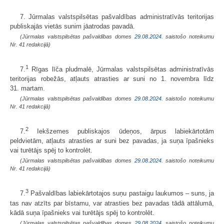
7. Jūrmalas valstspilsētas pašvaldības administratīvās teritorijas
publiskajās vietās sunim jāatrodas pavadā.
(Jūrmalas valstspilsētas pašvaldības domes
29.08.2024.
saistošo noteikumu
Nr. 41 redakcijā)
1
7.
Rīgas līča pludmalē, Jūrmalas valstspilsētas administratīvās
teritorijas robežās, atļauts atrasties ar suni no 1. novembra līdz
31. martam.
(Jūrmalas valstspilsētas pašvaldības domes
29.08.2024.
saistošo noteikumu
Nr. 41 redakcijā)
2
7.
Iekšzemes publiskajos ūdeņos, ārpus labiekārtotām
peldvietām, atļauts atrasties ar suni bez pavadas, ja suņa īpašnieks
vai turētājs spēj to kontrolēt.
(Jūrmalas valstspilsētas pašvaldības domes
29.08.2024.
saistošo noteikumu
Nr. 41 redakcijā)
3
7.
Pašvaldības labiekārtotajos suņu pastaigu laukumos – suns, ja
tas nav atzīts par bīstamu, var atrasties bez pavadas tādā attālumā,
kādā suņa īpašnieks vai turētājs spēj to kontrolēt.
(Jūrmalas valstspilsētas pašvaldības domes
29.08.2024.
saistošo noteikumu