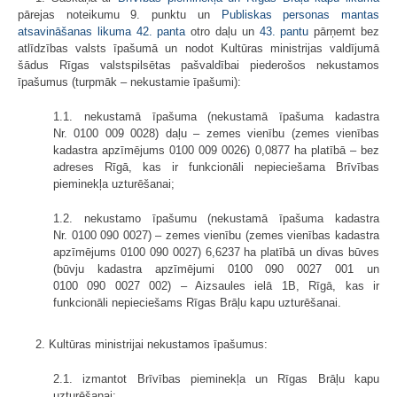
pārejas noteikumu 9. punktu un
Publiskas personas mantas
atsavināšanas likuma
42. panta
otro daļu un
43. pantu
pārņemt bez
atlīdzības valsts īpašumā un nodot Kultūras ministrijas valdījumā
šādus Rīgas valstspilsētas pašvaldībai piederošos nekustamos
īpašumus (turpmāk – nekustamie īpašumi):
1.1. nekustamā īpašuma (nekustamā īpašuma kadastra
Nr. 0100 009 0028) daļu – zemes vienību (zemes vienības
kadastra apzīmējums 0100 009 0026) 0,0877 ha platībā – bez
adreses Rīgā, kas ir funkcionāli nepieciešama Brīvības
pieminekļa uzturēšanai;
1.2. nekustamo īpašumu (nekustamā īpašuma kadastra
Nr. 0100 090 0027) – zemes vienību (zemes vienības kadastra
apzīmējums 0100 090 0027) 6,6237 ha platībā un divas būves
(būvju kadastra apzīmējumi 0100 090 0027 001 un
0100 090 0027 002) – Aizsaules ielā 1B, Rīgā, kas ir
funkcionāli nepieciešams Rīgas Brāļu kapu uzturēšanai.
2. Kultūras ministrijai nekustamos īpašumus:
2.1. izmantot Brīvības pieminekļa un Rīgas Brāļu kapu
uzturēšanai;