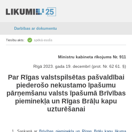
Darbības ar dokumentu
Tiesību akts:
spēkā esošs
Ministru kabineta rīkojums Nr. 911
Rīgā 2023. gada 19. decembrī (prot. Nr. 62 61. §)
Par Rīgas valstspilsētas pašvaldībai
piederošo nekustamo īpašumu
pārņemšanu valsts īpašumā Brīvības
pieminekļa un Rīgas Brāļu kapu
uzturēšanai
1. Saskaņā ar
Brīvības pieminekļa un Rīgas Brāļu kapu likuma