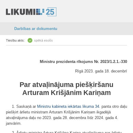
Darbības ar dokumentu
Tiesību akts:
spēkā esošs
Ministru prezidenta rīkojums Nr. 2023/1.2.1.-330
Rīgā 2023. gada 18. decembrī
Par atvaļinājuma piešķiršanu
Arturam Krišjānim Kariņam
1. Saskaņā ar
Ministru kabineta iekārtas likuma
34.
panta otro daļu
piešķirt ārlietu ministram Arturam Krišjānim Kariņam ikgadējā
atvaļinājuma daļu no 2023. gada 28. decembra līdz 2024. gada 4.
janvārim.
2. Ārlietu ministra Artura Krišjāņa Kariņa atvaļinājuma par ārlietu