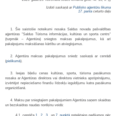
Izdoti saskaņā ar
Publisko aģentūru likuma
17. panta
ceturto daļu
1. Šie saistošie noteikumi nosaka Saldus novada pašvaldības
aģentūras "Saldus Tūrisma informācijas, kultūras un sporta centrs"
(turpmāk – Aģentūra) sniegtos maksas pakalpojumus, kā arī
pakalpojumu maksāšanas kārtību un atvieglojumus.
2. Aģentūra maksas pakalpojumus sniedz saskaņā ar cenrādi
(
pielikumā
).
3. Ieejas biļešu cenas kultūras, sporta, tūrisma pasākumos
nosaka ar Aģentūras direktora vai direktora vietnieka apstiprinājumu,
izvērtējot nepieciešamo finanšu līdzekļu ieguldījumu katra pasākuma
organizēšanā.
4. Maksu par sniegtajiem pakalpojumiem Aģentūra saņem skaidras
un bezskaidras naudas norēķinu veidā:
4.1. cenrāža
1.
,
2.
,
3.
, un
7. punktā
noteiktajos gadījumos pēc