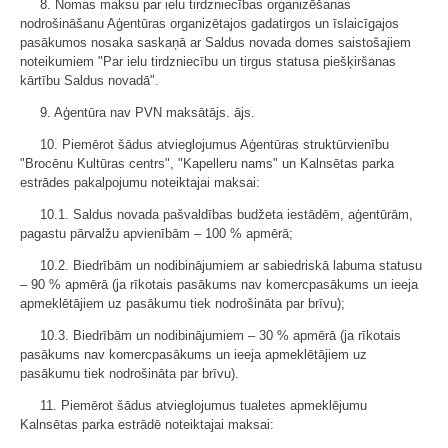
8. Nomas maksu par ielu tirdzniecības organizēšanas
nodrošināšanu Aģentūras organizētajos gadatirgos un īslaicīgajos
pasākumos nosaka saskaņā ar Saldus novada domes saistošajiem
noteikumiem "Par ielu tirdzniecību un tirgus statusa piešķiršanas
kārtību Saldus novadā".
9. Aģentūra nav PVN maksātājs. ājs.
10. Piemērot šādus atvieglojumus Aģentūras struktūrvienību
"Brocēnu Kultūras centrs", "Kapelleru nams" un Kalnsētas parka
estrādes pakalpojumu noteiktajai maksai:
10.1. Saldus novada pašvaldības budžeta iestādēm, aģentūrām,
pagastu pārvalžu apvienībām – 100 % apmērā;
10.2. Biedrībām un nodibinājumiem ar sabiedriskā labuma statusu
– 90 % apmērā (ja rīkotais pasākums nav komercpasākums un ieeja
apmeklētājiem uz pasākumu tiek nodrošināta par brīvu);
10.3. Biedrībām un nodibinājumiem – 30 % apmērā (ja rīkotais
pasākums nav komercpasākums un ieeja apmeklētājiem uz
pasākumu tiek nodrošināta par brīvu).
11. Piemērot šādus atvieglojumus tualetes apmeklējumu
Kalnsētas parka estrādē noteiktajai maksai: