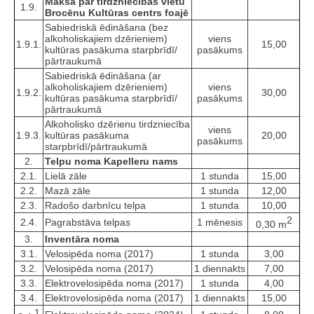
Maksa par tirdzniecības vietu
1.9.
Brocēnu Kultūras centrs foajē
Sabiedriskā ēdināšana (bez
alkoholiskajiem dzērieniem)
viens
1.9.1.
15,00
kultūras pasākuma starpbrīdī/
pasākums
pārtraukumā
Sabiedriskā ēdināšana (ar
alkoholiskajiem dzērieniem)
viens
1.9.2.
30,00
kultūras pasākuma starpbrīdī/
pasākums
pārtraukumā
Alkoholisko dzērienu tirdzniecība
viens
1.9.3.
kultūras pasākuma
20,00
pasākums
starpbrīdī/pārtraukumā
2.
Telpu noma Kapelleru nams
2.1.
Lielā zāle
1 stunda
15,00
2.2.
Mazā zāle
1 stunda
12,00
2.3.
Radošo darbnīcu telpa
1 stunda
10,00
2
2.4.
Pagrabstāva telpas
1 mēnesis
0,30 m
3.
Inventāra noma
3.1.
Velosipēda noma (2017)
1 stunda
3,00
3.2.
Velosipēda noma (2017)
1 diennakts
7,00
3.3.
Elektrovelosipēda noma (2017)
1 stunda
4,00
3.4.
Elektrovelosipēda noma (2017)
1 diennakts
15,00
1