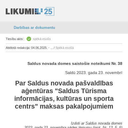
Darbības ar dokumentu
Tiesību akts:
spēkā esošs
Attēlotā redakcija: 04.06.2025. - ... /
Spēkā esošā
Saldus novada domes saistošie noteikumi Nr. 38
Saldū 2023. gada 23. novembrī
Par Saldus novada pašvaldības
aģentūras "Saldus Tūrisma
informācijas, kultūras un sporta
centrs" maksas pakalpojumiem
Izdoti ar Saldus novada domes
2023. gada 23. novembra sēdes lēmumu (prot. Nr. 13, 5. §)