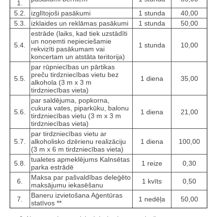
1.
5.2.
izglītojoši pasākumi
1 stunda
40,00
5.3.
izklaides un reklāmas pasākumi
1 stunda
50,00
estrāde (laiks, kad tiek uzstādīti
un noņemti nepieciešamie
5.4.
1 stunda
10,00
rekvizīti pasākumam vai
koncertam un atstāta teritorija)
par rūpniecības un pārtikas
preču tirdzniecības vietu bez
5.5.
1 diena
35,00
alkohola (3 m x 3 m
tirdzniecības vieta)
par saldējuma, popkorna,
cukura vates, piparkūku, balonu
5.6.
1 diena
21,00
tirdzniecības vietu (3 m x 3 m
tirdzniecības vieta)
par tirdzniecības vietu ar
5.7.
alkoholisko dzērienu realizāciju
1 diena
100,00
(3 m x 6 m tirdzniecības vieta)
tualetes apmeklējums Kalnsētas
5.8.
1 reize
0,30
parka estrādē
Maksa par pašvaldības deleģēto
6.
1 kvīts
0,50
maksājumu iekasēšanu
Baneru izvietošana Aģentūras
7.
1 nedēļa
50,00
statīvos **