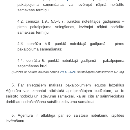
pakalpojuma saņemšanas vai ievērojot rēķinā norādīto
samaksas termiņu;
4.2. cenrāža 1.9., 5.5–5.7. punktos noteiktajos gadījumos –
pirms pakalpojuma sniegšanas, ievērojot rēķinā norādīto
samaksas termiņu;
4.3. cenrāža 5.8. punktā noteiktajā gadījumā – pirms
pakalpojuma saņemšanas;
4.4. cenrāža 6. punktā noteiktajā gadījumā – pakalpojuma
saņemšanas brīdī.
(Grozīts ar Saldus novada domes
28.11.2024.
saistošajiem noteikumiem Nr. 36)
5. Par sniegtajiem maksas pakalpojumiem iegūtos līdzekļus
Aģentūra var izmantot atbilstoši apstiprinātajam budžetam, ar to
saistīto nodokļu un izdevumu samaksai, kā arī citu ar saimnieciskās
darbības nodrošināšanu saistītu izdevumu samaksai.
6. Aģentūra ir atbildīga par šo saistošo noteikumu izpildes
ievērošanu.