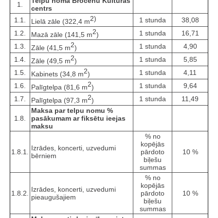
Telpu noma Brocēnu Kultūras
1.
centrs
2)
1.1.
1 stunda
38,08
Lielā zāle (322,4 m
2
1.2.
1 stunda
16,71
Mazā zāle (141,5 m
)
2
1.3.
1 stunda
4,90
Zāle (41,5 m
)
2
1.4.
1 stunda
5,85
Zāle (49,5 m
)
2
1.5.
1 stunda
4,11
Kabinets (34,8 m
)
2
1.6.
1 stunda
9,64
Palīgtelpa (81,6 m
)
2
1.7.
1 stunda
11,49
Palīgtelpa (97,3 m
)
Maksa par telpu nomu %
1.8.
pasākumam ar fiksētu ieejas
maksu
% no
kopējās
Izrādes, koncerti, uzvedumi
1.8.1.
pārdoto
10 %
bērniem
biļešu
summas
% no
kopējās
Izrādes, koncerti, uzvedumi
1.8.2.
pārdoto
10 %
pieaugušajiem
biļešu
summas