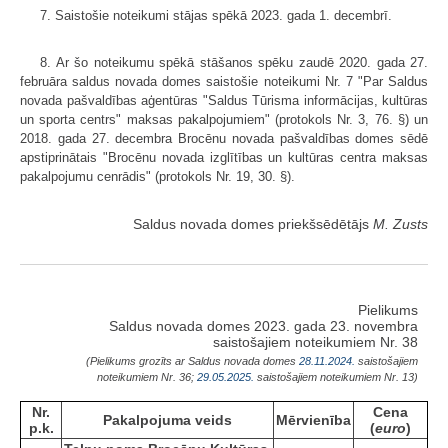
7. Saistošie noteikumi stājas spēkā 2023. gada 1. decembrī.
8. Ar šo noteikumu spēkā stāšanos spēku zaudē 2020. gada 27.
februāra saldus novada domes saistošie noteikumi Nr. 7 "Par Saldus
novada pašvaldības aģentūras "Saldus Tūrisma informācijas, kultūras
un sporta centrs" maksas pakalpojumiem" (protokols Nr. 3, 76. §) un
2018. gada 27. decembra Brocēnu novada pašvaldības domes sēdē
apstiprinātais "Brocēnu novada izglītības un kultūras centra maksas
pakalpojumu cenrādis" (protokols Nr. 19, 30. §).
Saldus novada domes priekšsēdētājs
M. Zusts
Pielikums
Saldus novada domes 2023. gada 23. novembra
saistošajiem noteikumiem Nr. 38
(Pielikums grozīts ar Saldus novada domes
28.11.2024.
saistošajiem
noteikumiem Nr. 36;
29.05.2025.
saistošajiem noteikumiem Nr. 13)
Nr.
Cena
Pakalpojuma veids
Mērvienība
p.k.
(
euro
)