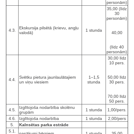
personām)
35,00 (līdz
30
personām)
Ekskursija pilsētā (krievu, angļu
4.3.
1 stunda
valodā)
40,00
(līdz 40
personām)
30,00 līdz
10 pers.
Svētku pietura jaunlaulātajiem
1–1,5
50,00 līdz
4.4.
un viņu viesiem
stunda
30 pers.
70,00 līdz
50 pers.
Izglītojoša nodarbība skolēnu
4.5.
1 stunda
1,00/pers.
grupām
4.6.
Izglītojoša nodarbība
1 stunda
2,00/pers
5.
Kalnsētas parka estrāde
5.1.
pasākumi bērniem
1 stunda
35,00