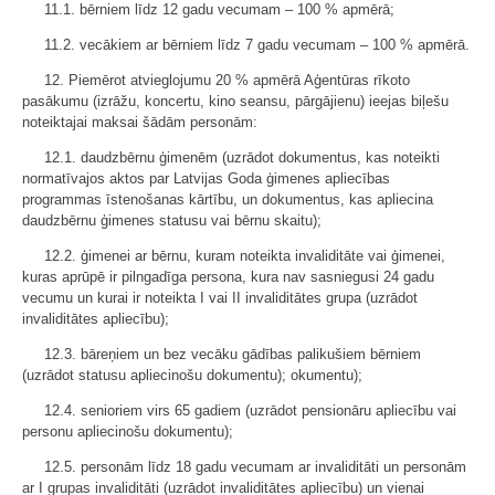
11.1. bērniem līdz 12 gadu vecumam – 100 % apmērā;
11.2. vecākiem ar bērniem līdz 7 gadu vecumam – 100 % apmērā.
12. Piemērot atvieglojumu 20 % apmērā Aģentūras rīkoto
pasākumu (izrāžu, koncertu, kino seansu, pārgājienu) ieejas biļešu
noteiktajai maksai šādām personām:
12.1. daudzbērnu ģimenēm (uzrādot dokumentus, kas noteikti
normatīvajos aktos par Latvijas Goda ģimenes apliecības
programmas īstenošanas kārtību, un dokumentus, kas apliecina
daudzbērnu ģimenes statusu vai bērnu skaitu);
12.2. ģimenei ar bērnu, kuram noteikta invaliditāte vai ģimenei,
kuras aprūpē ir pilngadīga persona, kura nav sasniegusi 24 gadu
vecumu un kurai ir noteikta I vai II invaliditātes grupa (uzrādot
invaliditātes apliecību);
12.3. bāreņiem un bez vecāku gādības palikušiem bērniem
(uzrādot statusu apliecinošu dokumentu); okumentu);
12.4. senioriem virs 65 gadiem (uzrādot pensionāru apliecību vai
personu apliecinošu dokumentu);
12.5. personām līdz 18 gadu vecumam ar invaliditāti un personām
ar I grupas invaliditāti (uzrādot invaliditātes apliecību) un vienai