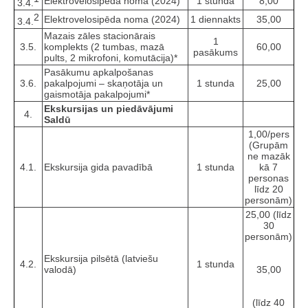
Elektrovelosipēda noma (2024)
1 stunda
8,00
3.4.
2
Elektrovelosipēda noma (2024)
1 diennakts
35,00
3.4.
Mazais zāles stacionārais
1
3.5.
komplekts (2 tumbas, mazā
60,00
pasākums
pults, 2 mikrofoni, komutācija)*
Pasākumu apkalpošanas
3.6.
pakalpojumi – skaņotāja un
1 stunda
25,00
gaismotāja pakalpojumi*
Ekskursijas un piedāvājumi
4.
Saldū
1,00/pers
(Grupām
ne mazāk
4.1.
Ekskursija gida pavadībā
1 stunda
kā 7
personas
līdz 20
personām)
25,00 (līdz
30
personām)
Ekskursija pilsētā (latviešu
4.2.
1 stunda
valodā)
35,00
(līdz 40