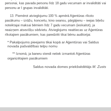
personai, kas pavada personu līdz 18 gadu vecumam ar invaliditāti vai
personu ar I grupas invaliditāti.
13. Piemērot atvieglojumu 100 % apmērā Aģentūras rīkoto
pasākumu – izrāžu, koncertu, kino seansu, pārgājienu – ieejas biļešu
noteiktajai maksai bērniem līdz 7 gadu vecumam (ieskaitot), ja
neaizņem atsevišķu sēdvietu. Atvieglojums neattiecas uz Aģentūras
rīkotajiem pasākumiem, kas paredzēti tikai bērnu auditorijai.
* Pakalpojums pieejams tikai kopā ar Aģentūras vai Saldus
novada pašvaldības telpu nomu
** Iznomā, ja baneru stendi netiek izmantoti Aģentūras
organizētajiem pasākumiem
Saldus novada domes priekšsēdētājs
M. Zusts