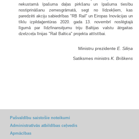
nekustamā īpašuma daļas pirkšanu un īpašuma tiesību
nostiprināšanu zemesgrāmatā, segt no līdzekļiem, kas
paredzēti akciju sabiedrības "RB Rail" un Eiropas Inovācijas un
tīklu izpildaģentūras 2020. gada 13. novembrī noslēgtajā
līgumā par līdzfinansējumu triju Baltijas valstu ātrgaitas
dzelzceļa līnijas "Rail Baltica" projekta attīstībai.
Ministru prezidente
E. Siliņa
Satiksmes ministrs
K. Briškens
Pašvaldību saistošie noteikumi
Administratīvās atbildības ceļvedis
Apmācības