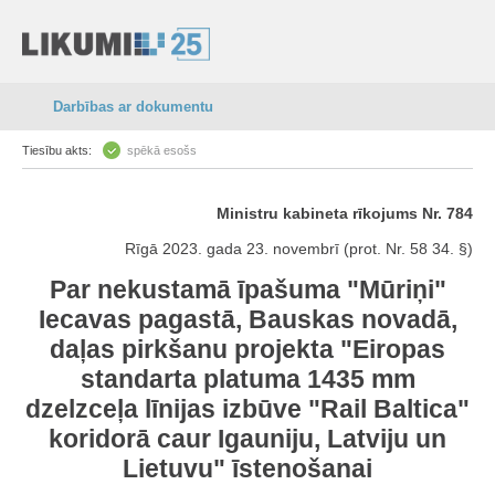
Darbības ar dokumentu
Tiesību akts:
spēkā esošs
Ministru kabineta rīkojums Nr. 784
Rīgā 2023. gada 23. novembrī (prot. Nr. 58 34. §)
Par nekustamā īpašuma "Mūriņi"
Iecavas pagastā, Bauskas novadā,
daļas pirkšanu projekta "Eiropas
standarta platuma 1435 mm
dzelzceļa līnijas izbūve "Rail Baltica"
koridorā caur Igauniju, Latviju un
Lietuvu" īstenošanai