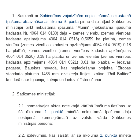
1. Saskaņā ar
Sabiedrības vajadzībām nepieciešamā nekustamā
īpašuma atsavināšanas likuma
9. panta
pirmo daļu atļaut Satiksmes
ministrijai pirkt nekustamā īpašuma "Mūriņi" (nekustamā īpašuma
kadastra Nr. 4064 014 0130) daļu – zemes vienību (zemes vienības
kadastra apzīmējums 4064 014 0518) 0,5659 ha platībā, zemes
vienību (zemes vienības kadastra apzīmējums 4064 014 0519) 0,18
ha platībā, zemes vienību (zemes vienības kadastra apzīmējums
4064 014 0520) 0,19 ha platībā un zemes vienību (zemes vienības
kadastra apzīmējums 4064 014 0521) 0,01 ha platībā – Iecavas
pagastā, Bauskas novadā, kas nepieciešama projekta "Eiropas
standarta platuma 1435 mm dzelzceļa līnijas izbūve "Rail Baltica"
koridorā caur Igauniju, Latviju un Lietuvu" īstenošanai.
2. Satiksmes ministrijai:
2.1. normatīvajos aktos noteiktajā kārtībā īpašuma tiesības uz
šā rīkojuma
1. punktā
minētā nekustamā īpašuma daļu
nostiprināt zemesgrāmatā uz valsts vārda Satiksmes
ministrijas personā;
2.2. izdevumus, kas saistīti ar šā rīkojuma
1. punktā
minētā