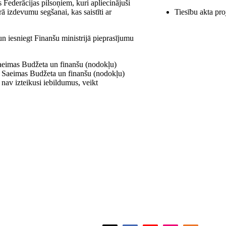
 Federācijas pilsoņiem, kuri apliecinājuši
 izdevumu segšanai, kas saistīti ar
Tiesību akta pro
 un iesniegt Finanšu ministrijā pieprasījumu
.
Saeimas Budžeta un finanšu (nodokļu)
a Saeimas Budžeta un finanšu (nodokļu)
nav izteikusi iebildumus, veikt