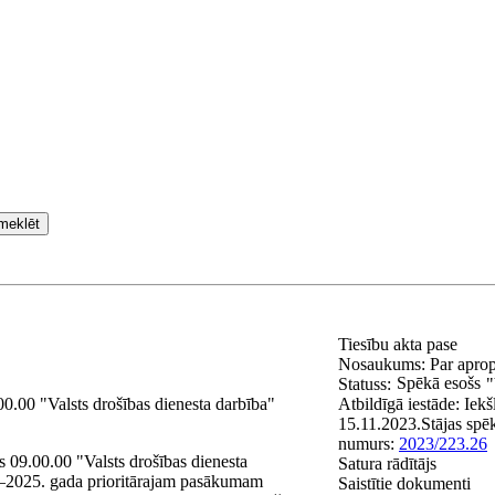
meklēt
Tiesību akta pase
Nosaukums:
Par aprop
Spēkā esošs
Statuss:
"
00.00 "Valsts drošības dienesta darbība"
Atbildīgā iestāde:
Iekš
15.11.2023.
Stājas spē
numurs:
2023/223.26
s 09.00.00 "Valsts drošības dienesta
Satura rādītājs
2025. gada prioritārajam pasākumam
Saistītie dokumenti