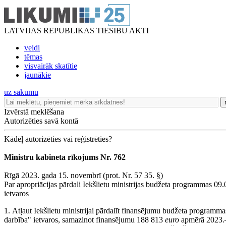
LATVIJAS REPUBLIKAS TIESĪBU AKTI
veidi
tēmas
visvairāk skatītie
jaunākie
uz sākumu
Izvērstā meklēšana
Autorizēties savā kontā
Kādēļ autorizēties vai reģistrēties?
Ministru kabineta rīkojums Nr. 762
Rīgā 2023. gada 15. novembrī (prot. Nr. 57 35. §)
Par apropriācijas pārdali Iekšlietu ministrijas budžeta programmas 09.
ietvaros
1. Atļaut Iekšlietu ministrijai pārdalīt finansējumu budžeta programma
darbība" ietvaros, samazinot finansējumu 188 813
euro
apmērā 2023.–