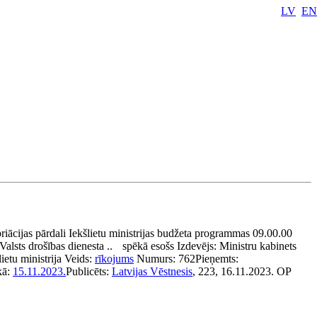
LV
EN
riācijas pārdali Iekšlietu ministrijas budžeta programmas 09.00.00
Valsts drošības dienesta ..
spēkā esošs
Izdevējs:
Ministru kabinets
lietu ministrija
Veids:
rīkojums
Numurs:
762
Pieņemts:
kā:
15.11.2023.
Publicēts:
Latvijas Vēstnesis
, 223, 16.11.2023.
OP