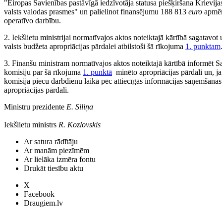
"Eiropas Savienības pastāvīgā iedzīvotāja statusa piešķiršana Krievijas
valsts valodas prasmes" un palielinot finansējumu 188 813
euro
apmērā
operatīvo darbību.
2. Iekšlietu ministrijai normatīvajos aktos noteiktajā kārtībā sagatavot
valsts budžeta apropriācijas pārdalei atbilstoši šā rīkojuma
1. punktam
3. Finanšu ministram normatīvajos aktos noteiktajā kārtībā informēt 
komisiju par šā rīkojuma
1. punktā
minēto apropriācijas pārdali un, j
komisija piecu darbdienu laikā pēc attiecīgās informācijas saņemšanas 
apropriācijas pārdali.
Ministru prezidente
E. Siliņa
Iekšlietu ministrs
R. Kozlovskis
Ar satura rādītāju
Ar manām piezīmēm
Ar lielāka izmēra fontu
Drukāt tiesību aktu
X
Facebook
Draugiem.lv