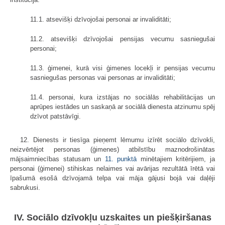
11.1. atsevišķi dzīvojošai personai ar invaliditāti;
11.2. atsevišķi dzīvojošai pensijas vecumu sasniegušai
personai;
11.3. ģimenei, kurā visi ģimenes locekļi ir pensijas vecumu
sasniegušas personas vai personas ar invaliditāti;
11.4. personai, kura izstājas no sociālās rehabilitācijas un
aprūpes iestādes un saskaņā ar sociālā dienesta atzinumu spēj
dzīvot patstāvīgi.
12. Dienests ir tiesīga pieņemt lēmumu izīrēt sociālo dzīvokli,
neizvērtējot personas (ģimenes) atbilstību maznodrošinātas
mājsaimniecības statusam un
11. punktā
minētajiem kritērijiem, ja
personai (ģimenei) stihiskas nelaimes vai avārijas rezultātā īrētā vai
īpašumā esošā dzīvojamā telpa vai māja gājusi bojā vai daļēji
sabrukusi.
IV. Sociālo dzīvokļu uzskaites un piešķiršanas