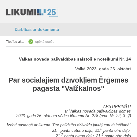
Darbības ar dokumentu
Tiesību akts:
spēkā esošs
Valkas novada pašvaldības saistošie noteikumi Nr. 14
Valkā 2023. gada 26. oktobrī
Par sociālajiem dzīvokļiem Ērģemes
pagasta "Valžkalnos"
APSTIPRINĀTI
ar Valkas novada pašvaldības domes
2023. gada 26. oktobra sēdes lēmumu Nr. 278 (prot. Nr. 22, 3. §)
Izdoti saskaņā ar likuma "Par palīdzību dzīvokļu jautājumu risināšanā"
5
6
21.
panta ceturto daļu, 21.
panta otro daļu,
7
9
21.
panta pirmo daļu, 21.
panta otro daļu