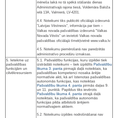
mēneša laikā no tā spēkā stāšanās dienas
Administratīvajā rajona tiesā, Voldemāra Baloža
ielā 13A, Valmierā, LV-4201.
4.4. Noteikumi tiks publicēti oficiālajā izdevumā
"Latvijas Vēstnesis", informācija par tiem –
Valkas novada pašvaldības izdevumā "Valkas
Novada Vēstis" un ievietoti Valkas novada
pašvaldības oficiālajā tīmekļvietnē www.valka.lv.
4.5. Noteikumu piemērošanā nav paredzētās
administratīvo procedūru izmaksas.
5. Ietekme uz
5.1. Pašvaldību funkcijas, kuru izpildei tiek
pašvaldības
izstrādāti noteikumi – tiek izpildīts
Pašvaldību
funkcijām un
likuma
3. panta
pirmajā daļā noteiktais, ka
cilvēkresursiem
pašvaldības kompetenci nosaka ārējie
normatīvie akti, kā arī īstenotas pašvaldības
autonomās funkcijas, kas noteiktas
Pašvaldību likuma
4. panta
pirmās daļas 9.
un 11. punktā. Papildus tiks ievērots
Pašvaldību likuma
4. panta
otrajā daļā
noteiktais, ka pašvaldība autonomās
funkcijas pilda atbilstoši ārējiem
normatīvajiem aktiem.
5.2. Noteikumu izpildes nodrošināšanai nav