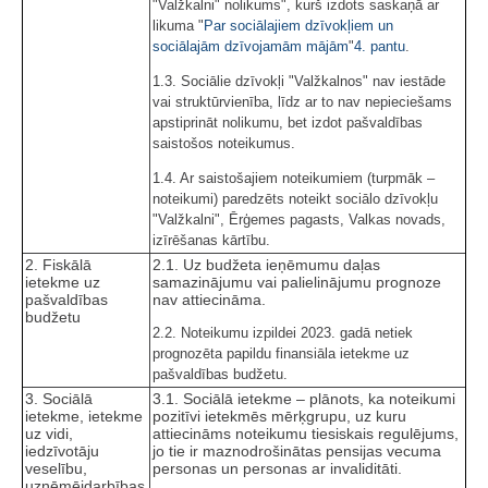
"Valžkalni" nolikums", kurš izdots saskaņā ar
likuma "
Par sociālajiem dzīvokļiem un
sociālajām dzīvojamām mājām
"
4. pantu
.
1.3. Sociālie dzīvokļi "Valžkalnos" nav iestāde
vai struktūrvienība, līdz ar to nav nepieciešams
apstiprināt nolikumu, bet izdot pašvaldības
saistošos noteikumus.
1.4. Ar saistošajiem noteikumiem (turpmāk –
noteikumi) paredzēts noteikt sociālo dzīvokļu
"Valžkalni", Ērģemes pagasts, Valkas novads,
izīrēšanas kārtību.
2. Fiskālā
2.1. Uz budžeta ieņēmumu daļas
ietekme uz
samazinājumu vai palielinājumu prognoze
pašvaldības
nav attiecināma.
budžetu
2.2. Noteikumu izpildei 2023. gadā netiek
prognozēta papildu finansiāla ietekme uz
pašvaldības budžetu.
3. Sociālā
3.1. Sociālā ietekme – plānots, ka noteikumi
ietekme, ietekme
pozitīvi ietekmēs mērķgrupu, uz kuru
uz vidi,
attiecināms noteikumu tiesiskais regulējums,
iedzīvotāju
jo tie ir maznodrošinātas pensijas vecuma
veselību,
personas un personas ar invaliditāti.
uzņēmējdarbības