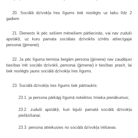
20. Sociālā dzīvokļa īres līgums tiek noslēgts uz laiku līdz 2
gadiem.
21. Dienests ik pēc sešiem mēnešiem pārliecinās, vai nav zuduši
apstākļi, uz kuru pamata sociālais dzīvoklis izīrēts attiecīgajai
personai (ģimenei).
22. Ja pēc līguma termiņa beigām persona (ģimene) nav zaudējusi
tiesības īrēt sociālo dzīvokli, personai (ģimenei) ir tiesības prasīt, lai
tiek noslēgts jauns sociālā dzīvokļa īres līgums.
23. Sociālā dzīvokļa īres līgums tiek pārtraukts:
23.1. ja persona pārkāpj līgumā noteiktos īrnieka pienākumus;
23.2. zuduši apstākļi, kuri bijuši pamatā sociālā dzīvokļa
piešķiršanai;
23.3. persona atteikusies no sociālā dzīvokļa īrēšanas.