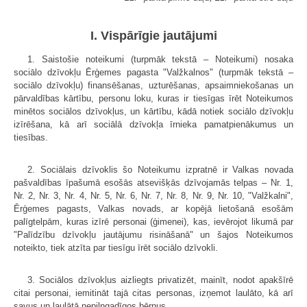
I. Vispārīgie jautājumi
1. Saistošie noteikumi (turpmāk tekstā – Noteikumi) nosaka
sociālo dzīvokļu Ērģemes pagasta "Valžkalnos" (turpmāk tekstā –
sociālo dzīvokļu) finansēšanas, uzturēšanas, apsaimniekošanas un
pārvaldības kārtību, personu loku, kuras ir tiesīgas īrēt Noteikumos
minētos sociālos dzīvokļus, un kārtību, kādā notiek sociālo dzīvokļu
izīrēšana, kā arī sociālā dzīvokļa īrnieka pamatpienākumus un
tiesības.
2. Sociālais dzīvoklis šo Noteikumu izpratnē ir Valkas novada
pašvaldības īpašumā esošās atsevišķās dzīvojamās telpas – Nr. 1,
Nr. 2, Nr. 3, Nr. 4, Nr. 5, Nr. 6, Nr. 7, Nr. 8, Nr. 9, Nr. 10, "Valžkalni",
Ērģemes pagasts, Valkas novads, ar kopējā lietošanā esošām
palīgtelpām, kuras izīrē personai (ģimenei), kas, ievērojot likumā par
"Palīdzību dzīvokļu jautājumu risināšanā" un šajos Noteikumos
noteikto, tiek atzīta par tiesīgu īrēt sociālo dzīvokli.
3. Sociālos dzīvokļus aizliegts privatizēt, mainīt, nodot apakšīrē
citai personai, iemitināt tajā citas personas, izņemot laulāto, kā arī
savus un laulātā nepilngadīgos bērnus.