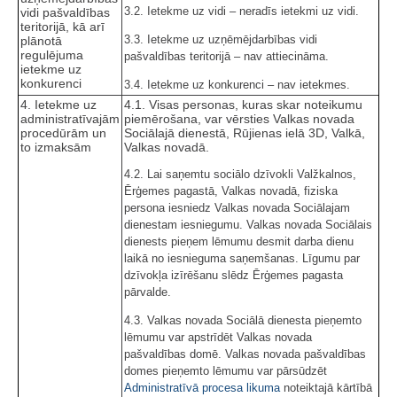
3.2. Ietekme uz vidi – neradīs ietekmi uz vidi.
vidi pašvaldības
teritorijā, kā arī
3.3. Ietekme uz uzņēmējdarbības vidi
plānotā
regulējuma
pašvaldības teritorijā – nav attiecināma.
ietekme uz
konkurenci
3.4. Ietekme uz konkurenci – nav ietekmes.
4. Ietekme uz
4.1. Visas personas, kuras skar noteikumu
administratīvajām
piemērošana, var vērsties Valkas novada
procedūrām un
Sociālajā dienestā, Rūjienas ielā 3D, Valkā,
to izmaksām
Valkas novadā.
4.2. Lai saņemtu sociālo dzīvokli Valžkalnos,
Ērģemes pagastā, Valkas novadā, fiziska
persona iesniedz Valkas novada Sociālajam
dienestam iesniegumu. Valkas novada Sociālais
dienests pieņem lēmumu desmit darba dienu
laikā no iesnieguma saņemšanas. Līgumu par
dzīvokļa izīrēšanu slēdz Ērģemes pagasta
pārvalde.
4.3. Valkas novada Sociālā dienesta pieņemto
lēmumu var apstrīdēt Valkas novada
pašvaldības domē. Valkas novada pašvaldības
domes pieņemto lēmumu var pārsūdzēt
Administratīvā procesa likuma
noteiktajā kārtībā