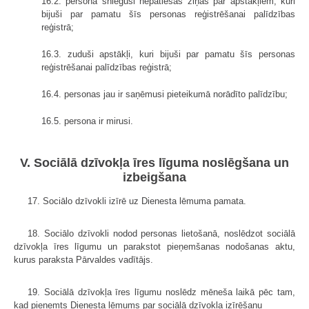
16.2. persona sniegusi nepatiesas ziņas par apstākļiem, kuri
bijuši par pamatu šīs personas reģistrēšanai palīdzības
reģistrā;
16.3. zuduši apstākļi, kuri bijuši par pamatu šīs personas
reģistrēšanai palīdzības reģistrā;
16.4. personas jau ir saņēmusi pieteikumā norādīto palīdzību;
16.5. persona ir mirusi.
V. Sociālā dzīvokļa īres līguma noslēgšana un
izbeigšana
17. Sociālo dzīvokli izīrē uz Dienesta lēmuma pamata.
18. Sociālo dzīvokli nodod personas lietošanā, noslēdzot sociālā
dzīvokļa īres līgumu un parakstot pieņemšanas nodošanas aktu,
kurus paraksta Pārvaldes vadītājs.
19. Sociālā dzīvokļa īres līgumu noslēdz mēneša laikā pēc tam,
kad pieņemts Dienesta lēmums par sociālā dzīvokļa izīrēšanu