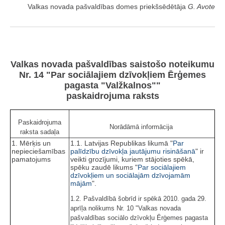
Valkas novada pašvaldības domes priekšsēdētāja
G. Avote
Valkas novada pašvaldības saistošo noteikumu
Nr. 14 "Par sociālajiem dzīvokļiem Ērģemes
pagasta "Valžkalnos""
paskaidrojuma raksts
Paskaidrojuma
Norādāmā informācija
raksta sadaļa
1. Mērķis un
1.1. Latvijas Republikas likumā "
Par
nepieciešamības
palīdzību dzīvokļa jautājumu risināšanā
" ir
pamatojums
veikti grozījumi, kuriem stājoties spēkā,
spēku zaudē likums "
Par sociālajiem
dzīvokļiem un sociālajām dzīvojamām
mājām
".
1.2. Pašvaldībā šobrīd ir spēkā 2010. gada 29.
aprīļa nolikums Nr. 10 "Valkas novada
pašvaldības sociālo dzīvokļu Ērģemes pagasta