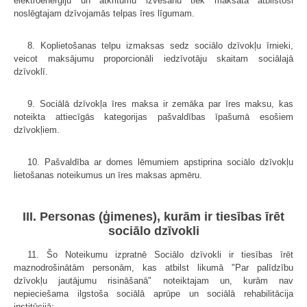
elektroenerģiju un atkritumu izvešanu tiek maksāta atbilstoši
noslēgtajam dzīvojamās telpas īres līgumam.
8. Koplietošanas telpu izmaksas sedz sociālo dzīvokļu īrnieki,
veicot maksājumu proporcionāli iedzīvotāju skaitam sociālajā
dzīvoklī.
9. Sociālā dzīvokļa īres maksa ir zemāka par īres maksu, kas
noteikta attiecīgās kategorijas pašvaldības īpašumā esošiem
dzīvokļiem.
10. Pašvaldība ar domes lēmumiem apstiprina sociālo dzīvokļu
lietošanas noteikumus un īres maksas apmēru.
III. Personas (ģimenes), kurām ir tiesības īrēt
sociālo dzīvokli
11. Šo Noteikumu izpratnē Sociālo dzīvokli ir tiesības īrēt
maznodrošinātām personām, kas atbilst likumā "Par palīdzību
dzīvokļu jautājumu risināšanā" noteiktajam un, kurām nav
nepieciešama ilgstoša sociālā aprūpe un sociālā rehabilitācija
institūcijā: