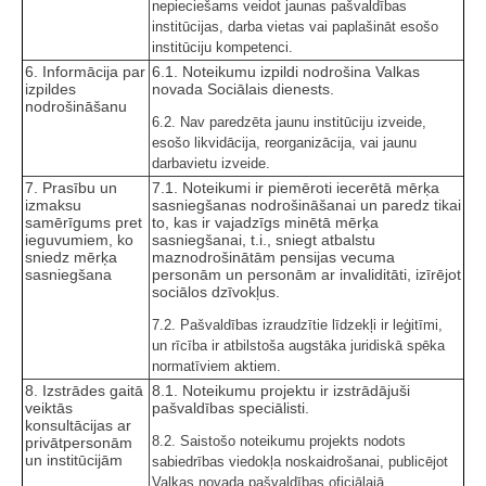
nepieciešams veidot jaunas pašvaldības
institūcijas, darba vietas vai paplašināt esošo
institūciju kompetenci.
6. Informācija par
6.1. Noteikumu izpildi nodrošina Valkas
izpildes
novada Sociālais dienests.
nodrošināšanu
6.2. Nav paredzēta jaunu institūciju izveide,
esošo likvidācija, reorganizācija, vai jaunu
darbavietu izveide.
7. Prasību un
7.1. Noteikumi ir piemēroti iecerētā mērķa
izmaksu
sasniegšanas nodrošināšanai un paredz tikai
samērīgums pret
to, kas ir vajadzīgs minētā mērķa
ieguvumiem, ko
sasniegšanai, t.i., sniegt atbalstu
sniedz mērķa
maznodrošinātām pensijas vecuma
sasniegšana
personām un personām ar invaliditāti, izīrējot
sociālos dzīvokļus.
7.2. Pašvaldības izraudzītie līdzekļi ir leģitīmi,
un rīcība ir atbilstoša augstāka juridiskā spēka
normatīviem aktiem.
8. Izstrādes gaitā
8.1. Noteikumu projektu ir izstrādājuši
veiktās
pašvaldības speciālisti.
konsultācijas ar
8.2. Saistošo noteikumu projekts nodots
privātpersonām
un institūcijām
sabiedrības viedokļa noskaidrošanai, publicējot
Valkas novada pašvaldības oficiālajā