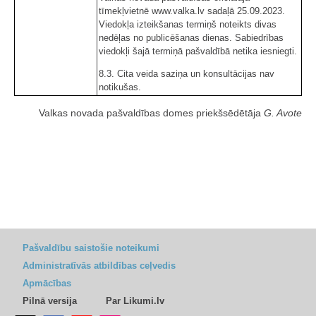
tīmekļvietnē www.valka.lv sadaļā 25.09.2023.
Viedokļa izteikšanas termiņš noteikts divas
nedēļas no publicēšanas dienas. Sabiedrības
viedokļi šajā termiņā pašvaldībā netika iesniegti.
8.3. Cita veida saziņa un konsultācijas nav
notikušas.
Valkas novada pašvaldības domes priekšsēdētāja
G. Avote
Pašvaldību saistošie noteikumi
Administratīvās atbildības ceļvedis
Apmācības
Pilnā versija
Par Likumi.lv