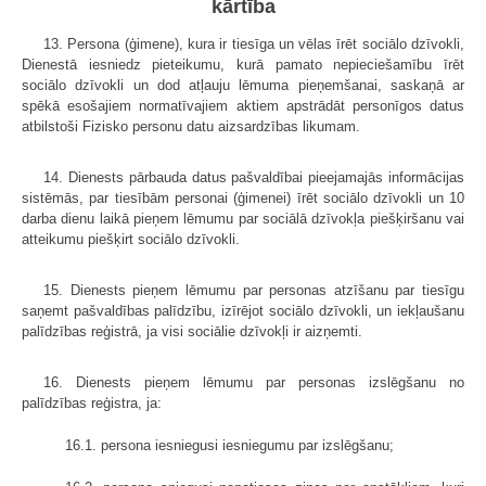
kārtība
13. Persona (ģimene), kura ir tiesīga un vēlas īrēt sociālo dzīvokli,
Dienestā iesniedz pieteikumu, kurā pamato nepieciešamību īrēt
sociālo dzīvokli un dod atļauju lēmuma pieņemšanai, saskaņā ar
spēkā esošajiem normatīvajiem aktiem apstrādāt personīgos datus
atbilstoši Fizisko personu datu aizsardzības likumam.
14. Dienests pārbauda datus pašvaldībai pieejamajās informācijas
sistēmās, par tiesībām personai (ģimenei) īrēt sociālo dzīvokli un 10
darba dienu laikā pieņem lēmumu par sociālā dzīvokļa piešķiršanu vai
atteikumu piešķirt sociālo dzīvokli.
15. Dienests pieņem lēmumu par personas atzīšanu par tiesīgu
saņemt pašvaldības palīdzību, izīrējot sociālo dzīvokli, un iekļaušanu
palīdzības reģistrā, ja visi sociālie dzīvokļi ir aizņemti.
16. Dienests pieņem lēmumu par personas izslēgšanu no
palīdzības reģistra, ja:
16.1. persona iesniegusi iesniegumu par izslēgšanu;