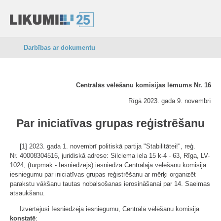
Darbības ar dokumentu
Centrālās vēlēšanu komisijas lēmums Nr. 16
Rīgā 2023. gada 9. novembrī
Par iniciatīvas grupas reģistrēšanu
[1] 2023. gada 1. novembrī politiskā partija "Stabilitātei!", reģ.
Nr. 40008304516, juridiskā adrese: Silciema iela 15 k-4 - 63, Rīga, LV-
1024, (turpmāk - Iesniedzējs) iesniedza Centrālajā vēlēšanu komisijā
iesniegumu par iniciatīvas grupas reģistrēšanu ar mērķi organizēt
parakstu vākšanu tautas nobalsošanas ierosināšanai par 14. Saeimas
atsaukšanu.
Izvērtējusi Iesniedzēja iesniegumu, Centrālā vēlēšanu komisija
konstatē
: