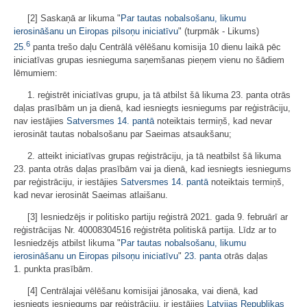
[2] Saskaņā ar likuma "
Par tautas nobalsošanu, likumu
ierosināšanu un Eiropas pilsoņu iniciatīvu
" (turpmāk - Likums)
6
25.
panta trešo daļu Centrālā vēlēšanu komisija 10 dienu laikā pēc
iniciatīvas grupas iesnieguma saņemšanas pieņem vienu no šādiem
lēmumiem:
1. reģistrēt iniciatīvas grupu, ja tā atbilst šā likuma 23. panta otrās
daļas prasībām un ja dienā, kad iesniegts iesniegums par reģistrāciju,
nav iestājies
Satversmes
14. pantā
noteiktais termiņš, kad nevar
ierosināt tautas nobalsošanu par Saeimas atsaukšanu;
2. atteikt iniciatīvas grupas reģistrāciju, ja tā neatbilst šā likuma
23. panta otrās daļas prasībām vai ja dienā, kad iesniegts iesniegums
par reģistrāciju, ir iestājies
Satversmes
14. pantā
noteiktais termiņš,
kad nevar ierosināt Saeimas atlaišanu.
[3] Iesniedzējs ir politisko partiju reģistrā 2021. gada 9. februārī ar
reģistrācijas Nr. 40008304516 reģistrēta politiskā partija. Līdz ar to
Iesniedzējs atbilst likuma "
Par tautas nobalsošanu, likumu
ierosināšanu un Eiropas pilsoņu iniciatīvu
"
23. panta
otrās daļas
1. punkta prasībām.
[4] Centrālajai vēlēšanu komisijai jānosaka, vai dienā, kad
iesniegts iesniegums par reģistrāciju, ir iestājies
Latvijas Republikas