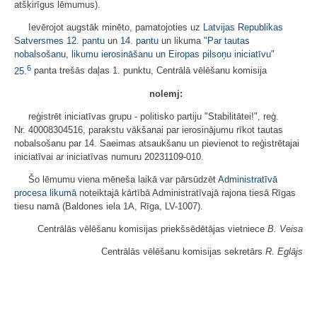
atšķirīgus lēmumus).
Ievērojot augstāk minēto, pamatojoties uz
Latvijas Republikas
Satversmes
12. pantu
un
14. pantu
un likuma "
Par tautas
nobalsošanu, likumu ierosināšanu un Eiropas pilsoņu iniciatīvu
"
6
25.
panta trešās daļas 1. punktu, Centrālā vēlēšanu komisija
nolemj:
reģistrēt iniciatīvas grupu - politisko partiju "Stabilitātei!", reģ.
Nr. 40008304516, parakstu vākšanai par ierosinājumu rīkot tautas
nobalsošanu par 14. Saeimas atsaukšanu un pievienot to reģistrētajai
iniciatīvai ar iniciatīvas numuru 20231109-010.
Šo lēmumu viena mēneša laikā var pārsūdzēt
Administratīvā
procesa likumā
noteiktajā kārtībā Administratīvajā rajona tiesā Rīgas
tiesu namā (Baldones iela 1A, Rīga, LV-1007).
Centrālās vēlēšanu komisijas priekšsēdētājas vietniece
B. Veisa
Centrālās vēlēšanu komisijas sekretārs
R. Eglājs