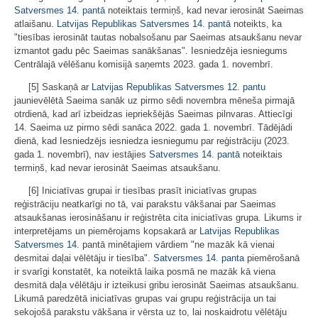
Satversmes
14. pantā
noteiktais termiņš, kad nevar ierosināt Saeimas
atlaišanu.
Latvijas Republikas Satversmes
14. pantā
noteikts, ka
"tiesības ierosināt tautas nobalsošanu par Saeimas atsaukšanu nevar
izmantot gadu pēc Saeimas sanākšanas". Iesniedzēja iesniegums
Centrālajā vēlēšanu komisijā saņemts 2023. gada 1. novembrī.
[5] Saskaņā ar
Latvijas Republikas Satversmes
12. pantu
jaunievēlētā Saeima sanāk uz pirmo sēdi novembra mēneša pirmajā
otrdienā, kad arī izbeidzas iepriekšējās Saeimas pilnvaras. Attiecīgi
14. Saeima uz pirmo sēdi sanāca 2022. gada 1. novembrī. Tādējādi
dienā, kad Iesniedzējs iesniedza iesniegumu par reģistrāciju (2023.
gada 1. novembrī), nav iestājies
Satversmes
14. pantā
noteiktais
termiņš, kad nevar ierosināt Saeimas atsaukšanu.
[6] Iniciatīvas grupai ir tiesības prasīt iniciatīvas grupas
reģistrāciju neatkarīgi no tā, vai parakstu vākšanai par Saeimas
atsaukšanas ierosināšanu ir reģistrēta cita iniciatīvas grupa. Likums ir
interpretējams un piemērojams kopsakarā ar
Latvijas Republikas
Satversmes
14.
pantā minētajiem vārdiem "ne mazāk kā vienai
desmitai daļai vēlētāju ir tiesība".
Satversmes
14. panta
piemērošanā
ir svarīgi konstatēt, ka noteiktā laika posmā ne mazāk kā viena
desmitā daļa vēlētāju ir izteikusi gribu ierosināt Saeimas atsaukšanu.
Likumā paredzētā iniciatīvas grupas vai grupu reģistrācija un tai
sekojošā parakstu vākšana ir vērsta uz to, lai noskaidrotu vēlētāju