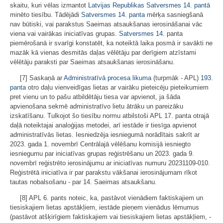
skaitu, kuri vēlas izmantot
Latvijas Republikas Satversmes
14. pantā
minēto tiesību. Tādējādi
Satversmes
14. panta
mērķa sasniegšanā
nav būtiski, vai parakstus Saeimas atsaukšanas ierosināšanai vāc
viena vai vairākas iniciatīvas grupas.
Satversmes
14.
panta
piemērošanā ir svarīgi konstatēt, ka noteiktā laika posmā ir savākti ne
mazāk kā vienas desmitās daļas vēlētāju par derīgiem atzīstami
vēlētāju paraksti par Saeimas atsaukšanas ierosināšanu.
[7] Saskaņā ar
Administratīvā procesa likuma
(turpmāk - APL)
193.
panta
otro daļu vienveidīgas lietas ar vairāku pieteicēju pieteikumiem
pret vienu un to pašu atbildētāju tiesa var apvienot, ja šāda
apvienošana sekmē administratīvo lietu ātrāku un pareizāku
izskatīšanu. Tulkojot šo tiesību normu atbilstoši APL 17. panta otrajā
daļā noteiktajai analoģijas metodei, arī iestāde ir tiesīga apvienot
administratīvās lietas. Iesniedzēja iesniegumā norādītais sakrīt ar
2023. gada 1. novembrī Centrālajā vēlēšanu komisijā iesniegto
iesniegumu par iniciatīvas grupas reģistrēšanu un 2023. gada 9.
novembrī reģistrēto ierosinājumu ar iniciatīvas numuru 20231109-010.
Reģistrētā iniciatīva ir par parakstu vākšanai ierosinājumam rīkot
tautas nobalsošanu - par 14. Saeimas atsaukšanu.
[8] APL 6. pants noteic, ka, pastāvot vienādiem faktiskajiem un
tiesiskajiem lietas apstākļiem, iestāde pieņem vienādus lēmumus
(pastāvot atšķirīgiem faktiskajiem vai tiesiskajiem lietas apstākļiem, -