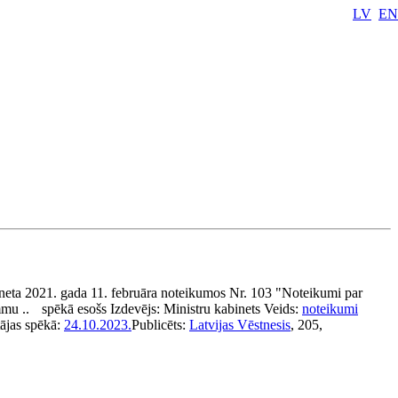
LV
EN
neta 2021. gada 11. februāra noteikumos Nr. 103 "Noteikumi par
mmu ..
spēkā esošs
Izdevējs:
Ministru kabinets
Veids:
noteikumi
tājas spēkā:
24.10.2023.
Publicēts:
Latvijas Vēstnesis
, 205,