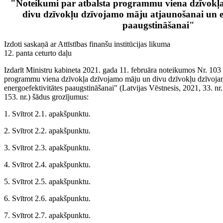
"Noteikumi par atbalsta programmu viena dzīvokļ
divu dzīvokļu dzīvojamo māju atjaunošanai un en
paaugstināšanai"
Izdoti saskaņā ar Attīstības finanšu institūcijas likuma
12. panta ceturto daļu
Izdarīt Ministru kabineta 2021. gada 11. februāra noteikumos Nr. 103
programmu viena dzīvokļa dzīvojamo māju un divu dzīvokļu dzīvoja
energoefektivitātes paaugstināšanai" (Latvijas Vēstnesis, 2021, 33. nr.;
153. nr.) šādus grozījumus:
1. Svītrot 2.1. apakšpunktu.
2. Svītrot 2.2. apakšpunktu.
3. Svītrot 2.3. apakšpunktu.
4. Svītrot 2.4. apakšpunktu.
5. Svītrot 2.5. apakšpunktu.
6. Svītrot 2.6. apakšpunktu.
7. Svītrot 2.7. apakšpunktu.