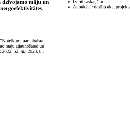
a dzīvojamo māju un
Izdoti saskaņā ar
Anotācija / tiesību akta projekt
ergoefektivitātes
 "Noteikumi par atbalsta
mo māju atjaunošanai un
 2022, 52. nr.; 2023, 8.,