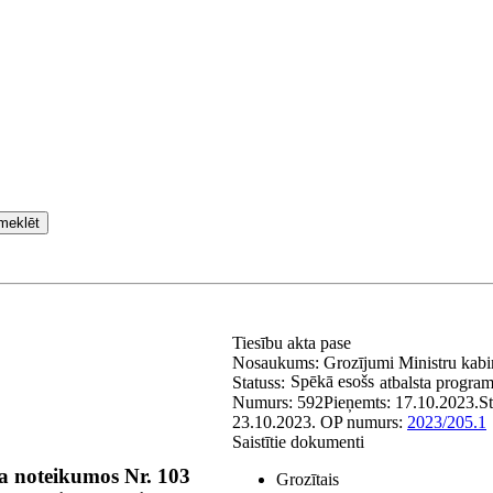
meklēt
Tiesību akta pase
Nosaukums:
Grozījumi Ministru kabi
Spēkā esošs
Statuss:
atbalsta progra
Numurs:
592
Pieņemts:
17.10.2023.
S
23.10.2023.
OP numurs:
2023/205.1
Saistītie dokumenti
a noteikumos Nr. 103
Grozītais