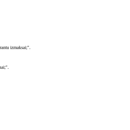
rantu izmaksai;".
ai;".