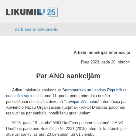
Darbības ar dokumentu
Ārlietu ministrijas informācija
Rīgā 2023. gada 20. oktobrī
Par ANO sankcijām
Ārlietu ministrija saskaņā ar
Starptautisko un Latvijas Republikas
nacionālo sankciju likuma
11. panta
pirmo prim daļu nosūta
publicēšanai oficiālajā izdevumā "
Latvijas Vēstnesis
" informāciju par
Apvienoto Nāciju Organizācijas (turpmāk - ANO) Drošības padomes
rezolūcijas par sankciju noteikšanu grozījumiem.
2023. gada 19. oktobrī ANO Drošības padome saskaņā ar ANO
Drošības padomes Rezolūciju Nr. 2231 (2015) informē, ka komiteja ir
atcēlusi sankcijas pret 23 personām un 61 vienību.