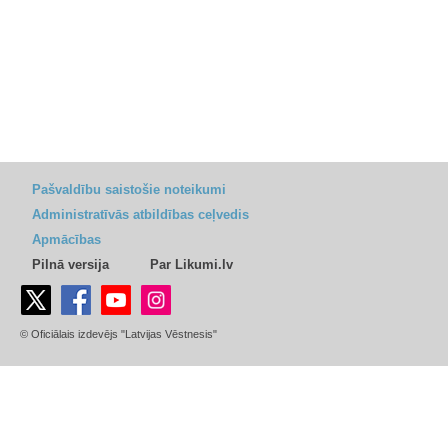
Pašvaldību saistošie noteikumi
Administratīvās atbildības ceļvedis
Apmācības
Pilnā versija
Par Likumi.lv
© Oficiālais izdevējs "Latvijas Vēstnesis"