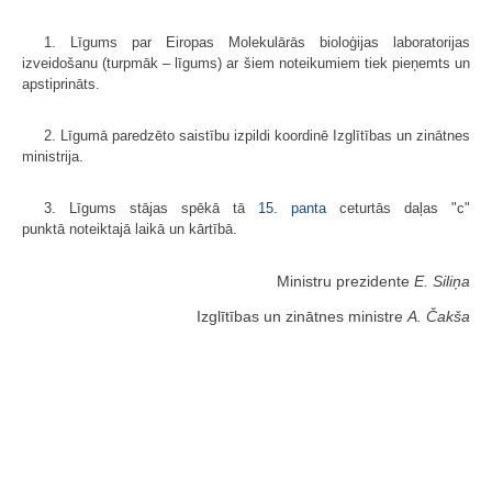
1. Līgums par Eiropas Molekulārās bioloģijas laboratorijas
izveidošanu (turpmāk – līgums) ar šiem noteikumiem tiek pieņemts un
apstiprināts.
2. Līgumā paredzēto saistību izpildi koordinē Izglītības un zinātnes
ministrija.
3. Līgums stājas spēkā tā
15. panta
ceturtās daļas "c"
punktā noteiktajā laikā un kārtībā.
Ministru prezidente
E. Siliņa
Izglītības un zinātnes ministre
A. Čakša