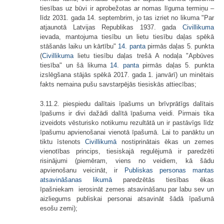
tiesības uz būvi ir aprobežotas ar nomas līguma termiņu –
līdz 2031. gada 14. septembrim, jo tas izriet no likuma "Par
atjaunotā Latvijas Republikas 1937. gada
Civillikuma
ievada, mantojuma tiesību un lietu tiesību daļas spēkā
stāšanās laiku un kārtību"
14. panta
pirmās daļas 5. punkta
(
Civillikuma
lietu tiesību daļas trešā A nodaļa "Apbūves
tiesība" un šā likuma
14. panta
pirmās daļas 5. punkta
izslēgšana stājās spēkā 2017. gada 1. janvārī) un minētais
fakts nemaina pušu savstarpējās tiesiskās attiecības;
3.11.2. piespiedu dalītais īpašums un brīvprātīgs dalītais
īpašums ir divi dažādi dalītā īpašuma veidi. Pirmais tika
izveidots vēsturisko notikumu rezultātā un ir pastāvīgs līdz
īpašumu apvienošanai vienotā īpašumā. Lai to panāktu un
tiktu īstenots
Civillikumā
nostiprinātais ēkas un zemes
vienotības princips, tiesiskajā regulējumā ir paredzēti
risinājumi (piemēram, viens no veidiem, kā šādu
apvienošanu veicināt, ir
Publiskas personas mantas
atsavināšanas likumā
paredzētās tiesības ēkas
īpašniekam ierosināt zemes atsavināšanu par labu sev un
aizliegums publiskai personai atsavināt šādā īpašumā
esošu zemi);