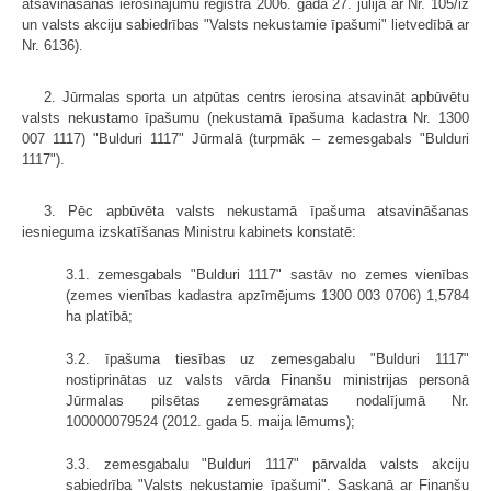
atsavināšanas ierosinājumu reģistrā 2006. gada 27. jūlijā ar Nr. 105/iz
un valsts akciju sabiedrības "Valsts nekustamie īpašumi" lietvedībā ar
Nr. 6136).
2. Jūrmalas sporta un atpūtas centrs ierosina atsavināt apbūvētu
valsts nekustamo īpašumu (nekustamā īpašuma kadastra Nr. 1300
007 1117) "Bulduri 1117" Jūrmalā (turpmāk – zemesgabals "Bulduri
1117").
3. Pēc apbūvēta valsts nekustamā īpašuma atsavināšanas
iesnieguma izskatīšanas Ministru kabinets konstatē:
3.1. zemesgabals "Bulduri 1117" sastāv no zemes vienības
(zemes vienības kadastra apzīmējums 1300 003 0706) 1,5784
ha platībā;
3.2. īpašuma tiesības uz zemesgabalu "Bulduri 1117"
nostiprinātas uz valsts vārda Finanšu ministrijas personā
Jūrmalas pilsētas zemesgrāmatas nodalījumā Nr.
100000079524 (2012. gada 5. maija lēmums);
3.3. zemesgabalu "Bulduri 1117" pārvalda valsts akciju
sabiedrība "Valsts nekustamie īpašumi". Saskaņā ar Finanšu