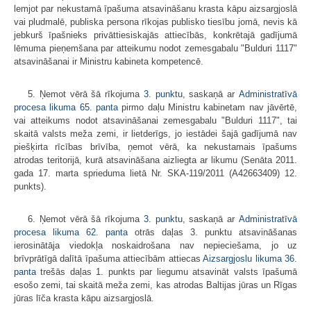
lemjot par nekustamā īpašuma atsavināšanu krasta kāpu aizsargjoslā
vai pludmalē, publiska persona rīkojas publisko tiesību jomā, nevis kā
jebkurš īpašnieks privāttiesiskajās attiecībās, konkrētajā gadījumā
lēmuma pieņemšana par atteikumu nodot zemesgabalu "Bulduri 1117"
atsavināšanai ir Ministru kabineta kompetencē.
5. Ņemot vērā šā rīkojuma
3. punktu
, saskaņā ar
Administratīvā
procesa likuma
65. panta
pirmo daļu Ministru kabinetam nav jāvērtē,
vai atteikums nodot atsavināšanai zemesgabalu "Bulduri 1117", tai
skaitā valsts meža zemi, ir lietderīgs, jo iestādei šajā gadījumā nav
piešķirta rīcības brīvība, ņemot vērā, ka nekustamais īpašums
atrodas teritorijā, kurā atsavināšana aizliegta ar likumu (Senāta 2011.
gada 17. marta sprieduma lietā Nr. SKA-119/2011 (A42663409) 12.
punkts).
6. Ņemot vērā šā rīkojuma
3. punktu
, saskaņā ar
Administratīvā
procesa likuma
62. panta
otrās daļas 3. punktu atsavināšanas
ierosinātāja viedokļa noskaidrošana nav nepieciešama, jo uz
brīvprātīgā dalītā īpašuma attiecībām attiecas
Aizsargjoslu likuma
36.
panta
trešās daļas 1. punkts par liegumu atsavināt valsts īpašumā
esošo zemi, tai skaitā meža zemi, kas atrodas Baltijas jūras un Rīgas
jūras līča krasta kāpu aizsargjoslā.