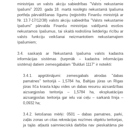
ministrijas un valsts akciju sabiedrības "Valsts nekustamie
īpašumi" 2020. gada 18. martā noslēgto nekustamā īpašuma
portfeļa pārvaldīšanas līgumu (reģistrēts Finanšu ministrijā ar
Nr. 13.7-17/12/38) valsts akciju sabiedrība "Valsts nekustamie
īpašumi" pārvalda Finanšu ministrijas valdījumā esošos
nekustamos īpašumus, tai skaitā nodrošina lietderīgu rīcību ar
valsts funkciju veikšanai neizmantotiem nekustamajiem
īpašumiem;
3.4. saskaņā ar Nekustamā īpašuma valsts kadastra
informācijas sistēmas (turpmāk – kadastra informācijas
sistēma) datiem zemesgabalam "Bulduri 1117" ir noteikti:
3.4.1. apgrūtinājumi: zemesgabals atrodas "dabas
pamatnes" teritorijā – 1,5784 ha, Baltijas jūras un Rīgas
jūras līča krasta kāpu vides un dabas resursu aizsardzības
aizsargjoslas teritorija – 1,5784 ha, ekspluatācijas
aizsargjoslas teritorija gar ielu vai ceļu – sarkanā līnija –
0,0932 ha;
3.4.2. lietošanas mērķi: 0501 – dabas pamatnes, parki,
zaļās zonas un citas rekreācijas nozīmes objektu teritorijas,
ja tajās atļautā saimnieciskā darbība nav pieskaitāma pie