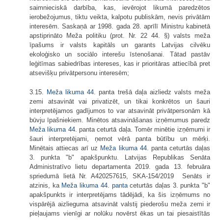
saimnieciskā darbība, kas, ievērojot likumā paredzētos
ierobežojumus, tiktu veikta, kalpotu publiskām, nevis privātām
interesēm. Saskaņā ar 1998. gada 28. aprīlī Ministru kabinetā
apstiprināto Meža politiku (prot. Nr. 22 44. §) valsts meža
īpašums ir valsts kapitāls un garants Latvijas cilvēku
ekoloģisko un sociālo interešu īstenošanai. Tātad pastāv
leģitīmas sabiedrības intereses, kas ir prioritāras attiecībā pret
atsevišķu privātpersonu interesēm;
3.15.
Meža likuma
44.
panta trešā daļa aizliedz valsts meža
zemi atsavināt vai privatizēt, un tikai konkrētos un šauri
interpretējamos gadījumos to var atsavināt privātpersonām kā
būvju īpašniekiem. Minētos atsavināšanas izņēmumus paredz
Meža likuma
44.
panta ceturtā daļa. Tomēr minētie izņēmumi ir
šauri interpretējami, ņemot vērā panta būtību un mērķi.
Minētais attiecas arī uz
Meža likuma
44.
panta ceturtās daļas
3. punkta "b" apakšpunktu. Latvijas Republikas Senāta
Administratīvo lietu departamenta 2019. gada 13. februāra
spriedumā lietā Nr. A420257615, SKA-154/2019 Senāts ir
atzinis, ka
Meža likuma
44. panta
ceturtās daļas 3. punkta "b"
apakšpunkts ir interpretējams tādējādi, ka šis izņēmums no
vispārējā aizlieguma atsavināt valstij piederošu meža zemi ir
pieļaujams vienīgi ar nolūku novērst ēkas un tai piesaistītās