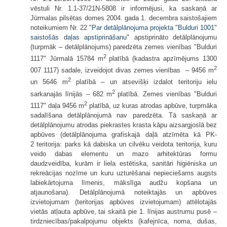
vēstuli Nr. 1.1-37/21N-5808 ir informējusi, ka saskaņā ar
Jūrmalas pilsētas domes 2004. gada 1. decembra saistošajiem
noteikumiem Nr. 22 "
Par detālplānojuma projekta "Bulduri 1001"
saistošās daļas apstiprināšanu
" apstiprināto detālplānojumu
(turpmāk – detālplānojums) paredzēta zemes vienības "Bulduri
2
1117" Jūrmalā 15784 m
platībā (kadastra apzīmējums 1300
2
007 1117) sadale, izveidojot divas zemes vienības – 9456 m
2
un 5646 m
platībā – un atsevišķi izdalot teritoriju ielu
2
sarkanajās līnijās – 682 m
platībā. Zemes vienības "Bulduri
2
1117" daļa 9456 m
platībā, uz kuras atrodas apbūve, turpmāka
sadalīšana detālplānojumā nav paredzēta. Tā saskaņā ar
detālplānojumu atrodas piekrastes krasta kāpu aizsargjoslā bez
apbūves (detālplānojuma grafiskajā daļā atzīmēta kā PK-
2 teritorija: parks kā dabiska un cilvēku veidota teritorija, kuru
veido dabas elementu un mazo arhitektūras formu
daudzveidība, kurām ir liela estētiska, sanitāri higiēniska un
rekreācijas nozīme un kuru uzturēšanai nepieciešams augsts
labiekārtojuma līmenis, mākslīga audžu kopšana un
atjaunošana). Detālplānojumā noteiktajās un apbūves
izvietojumam (teritorijas apbūves izvietojumam) attēlotajās
vietās atļauta apbūve, tai skaitā pie 1. līnijas austrumu pusē –
tirdzniecības/pakalpojumu objekts (kafejnīca, noma, dušas,