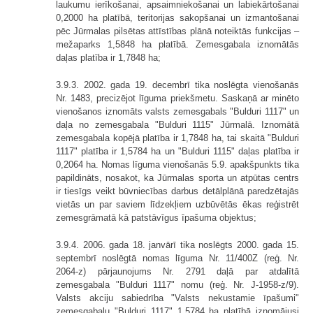
laukumu ierīkošanai, apsaimniekošanai un labiekārtošanai
0,2000 ha platībā, teritorijas sakopšanai un izmantošanai
pēc Jūrmalas pilsētas attīstības plānā noteiktās funkcijas –
mežaparks 1,5848 ha platībā. Zemesgabala iznomātās
daļas platība ir 1,7848 ha;
3.9.3. 2002. gada 19. decembrī tika noslēgta vienošanās
Nr. 1483, precizējot līguma priekšmetu. Saskaņā ar minēto
vienošanos iznomāts valsts zemesgabals "Bulduri 1117" un
daļa no zemesgabala "Bulduri 1115" Jūrmalā. Iznomātā
zemesgabala kopējā platība ir 1,7848 ha, tai skaitā "Bulduri
1117" platība ir 1,5784 ha un "Bulduri 1115" daļas platība ir
0,2064 ha. Nomas līguma vienošanās 5.9. apakšpunkts tika
papildināts, nosakot, ka Jūrmalas sporta un atpūtas centrs
ir tiesīgs veikt būvniecības darbus detālplānā paredzētajās
vietās un par saviem līdzekļiem uzbūvētās ēkas reģistrēt
zemesgrāmatā kā patstāvīgus īpašuma objektus;
3.9.4. 2006. gada 18. janvārī tika noslēgts 2000. gada 15.
septembrī noslēgtā nomas līguma Nr. 11/400Z (reģ. Nr.
2064-z) pārjaunojums Nr. 2791 daļā par atdalītā
zemesgabala "Bulduri 1117" nomu (reģ. Nr. J-1958-z/9).
Valsts akciju sabiedrība "Valsts nekustamie īpašumi"
zemesgabalu "Bulduri 1117" 1,5784 ha platībā iznomājusi