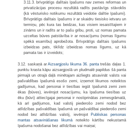
3.11.3. brīvprātīgs dalītais īpašums nav zemes reformas un
privatizācijas procesu rezultātā radīts pastāvīgs stāvoklis
(kā vēsturisko notikumu rezultātā veidotie dalītie īpašumi).
Brīvprātīgs dalītais īpašums ir ar skaidru tiesisko ietvaru un
termiņu, pēc kura tas beidzas, kas visiem iesaistītajiem ir
zināms un ir radīts ar to pašu gribu, proti, uz nomas pamata
uzceltas būves patstāvība ir ar nosacījumu (nomas līgumu
spēkā esamību) aprobežota. Brīvprātīgs dalītais īpašums
izbeidzas pats, tiklīdz izbeidzas nomas līgums, uz kā
pamata tas ir izveidots;
3.12. saskaņā ar
Aizsargjoslu likuma
36. panta
trešās daļas 1.
punktu krasta kāpu aizsargjoslā un pludmalē papildus šā panta
pirmajā un otrajā daļā minētajam aizliegts atsavināt valsts vai
pašvaldības īpašumā esošo zemi, izņemot likumos noteiktos
gadījumus, kad personai ir tiesības iegūt īpašumā zemi zem
ēkas (būves), ievērojot nosacījumu, ka īpašuma tiesības uz
ēku (būvi) attiecīgajai personai ir nostiprinātas zemesgrāmatā,
kā arī gadījumos, kad valstij piederošo zemi nodod bez
atlīdzības pašvaldības īpašumā un pašvaldībai piederošo zemi
nodod bez atlīdzības valstij, ievērojot
Publiskas personas
mantas atsavināšanas likumā
noteikto kārtību nekustamā
īpašuma nodošanai bez atlīdzības vai maiņai;