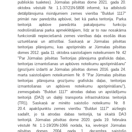
publiskās tualetes). Jūrmalas pilsētas dome 2021. gada 20.
oktobra vēstulē Nr. 1.1-37/21N-5808 informē, ka atbilstoši
detālplānojuma risinājumiem zemes vienība "Bulduri 1117"
primāri nav paredzēta apbūvei, bet kā parka teritorija. Parka
teritorijā apbūve paredzēta pakalpojumu funkciju
nodrošināšanai parka apmeklētājiem, līdz ar to nav nosakāma
funkcionāli nepieciešamā zemes vienības daļa esošās ēkas
uzturēšanai un attīstībai. Saskaņā ar Jūrmalas pilsētas
teritorijas plānojumu, kas apstiprināts ar Jūrmalas pilsētas
domes 2012. gada 11. oktobra saistošajiem noteikumiem Nr. 42
"Par Jūrmalas pilsētas Teritorijas plānojuma grafiskās daļas,
teritorijas izmantošanas un apbūves noteikumu apstiprināšanu"
(grozījumi izdarīti ar Jūrmalas pilsētas domes 2016. gada 24.
marta saistošajiem noteikumiem Nr. 8 "Par Jūrmalas pilsētas
teritorijas plānojuma grozījumu grafiskās daļas, teritorijas
izmantošanas un apbūves noteikumu apstiprināšanu"),
zemesgabals "Bulduri 1117" atrodas dabas un apstādījumu
teritorijā (DA3) un daļēji transporta infrastruktūras teritorijā
(TR1). Saskaņā ar minēto saistošo noteikumu Nr. 8
20.4. apakšpunktu zemes vienību "Bulduri 1117" aizliegts
sadalīt, jo tā atrodas dabas teritorijā, tai skaitā DA3
teritorijā. Jūrmalas pilsētas dome 2020. gada 19. februāra
vēstulē Nr. 1.1-19/20N-1066 norāda, ka, ievērojot Jūrmalas
pilsētas domes 2004. gada 1. decembra saistošo