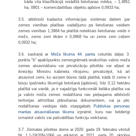
kāda cita klasifikācijā norādītā lietošanas mērķa, – 1,4851
ha, 0801 – komercdarbības objektu apbūve 0,0933 ha;
3.5. atbilstoši kadastra informācijas sistēmas datiem par
zemes vienības platības sadalījumu pa lietošanas veidiem
zemes vienības 1,3984 ha platībā noteiktais lietošanas veids ir
mežs, zeme zem ēkām ir 0,0868 ha un zeme zem ceļiem
0,0932 ha;
3.6. saskaņā ar
Meža likuma
44. panta
ceturtās daļas 3.
punkta "b" apakšpunktu zemesgrāmatā ierakstītas valsts meža
zemes atsavināšanu vai privatizāciju pilsētās var atļaut ar
ikreizēju Ministru kabineta rīkojumu, privatizējot, kā arī
atsavinot zemi, ko aizņem būves tādā platībā, kādā šī zeme ir
būvju īpašnieku likumīgā lietošanā (apbūvei), līdz 0,12 hektāru
platībā vai vairāk, ja ir vajadzīga funkcionāli lielāka platība vai
ja valsts meža zemes nodalīšana nav pieļaujama atbilstoši
teritorijas attīstības plānošanas dokumentiem, vai ja pēc
nodalīšanas veidojas tāds starpgabals
Publiskas personas
mantas atsavināšanas likuma
izpratnē, kuru nav lietderīgi
izmantot valsts vai pašvaldības funkciju veikšanai;
3.7. Jūrmalas pilsētas dome ar 2020. gada 19. februāra vēstuli
Nr. 1.1-19/20N-1066 un atkārtoti ar 2021. gada 20. oktobra