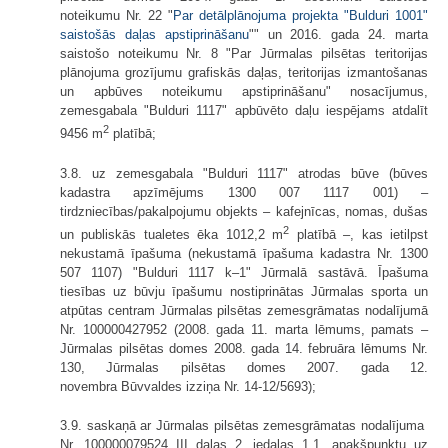
noteikumu Nr. 22 "
Par detālplānojuma projekta "Bulduri 1001"
saistošās daļas apstiprināšanu
"" un 2016. gada 24. marta
saistošo noteikumu Nr. 8 "Par Jūrmalas pilsētas teritorijas
plānojuma grozījumu grafiskās daļas, teritorijas izmantošanas
un apbūves noteikumu apstiprināšanu" nosacījumus,
zemesgabala "Bulduri 1117" apbūvēto daļu iespējams atdalīt
2
9456 m
platībā;
3.8. uz zemesgabala "Bulduri 1117" atrodas būve (būves
kadastra apzīmējums 1300 007 1117 001) –
tirdzniecības/pakalpojumu objekts – kafejnīcas, nomas, dušas
2
un publiskās tualetes ēka 1012,2 m
platībā –, kas ietilpst
nekustamā īpašuma (nekustamā īpašuma kadastra Nr. 1300
507 1107) "Bulduri 1117 k–1" Jūrmalā sastāvā. Īpašuma
tiesības uz būvju īpašumu nostiprinātas Jūrmalas sporta un
atpūtas centram Jūrmalas pilsētas zemesgrāmatas nodalījumā
Nr. 100000427952 (2008. gada 11. marta lēmums, pamats –
Jūrmalas pilsētas domes 2008. gada 14. februāra lēmums Nr.
130, Jūrmalas pilsētas domes 2007. gada 12.
novembra Būvvaldes izziņa Nr. 14-12/5693);
3.9. saskaņā ar Jūrmalas pilsētas zemesgrāmatas nodalījuma
Nr. 100000079524 III daļas 2. iedaļas 1.1. apakšpunktu uz