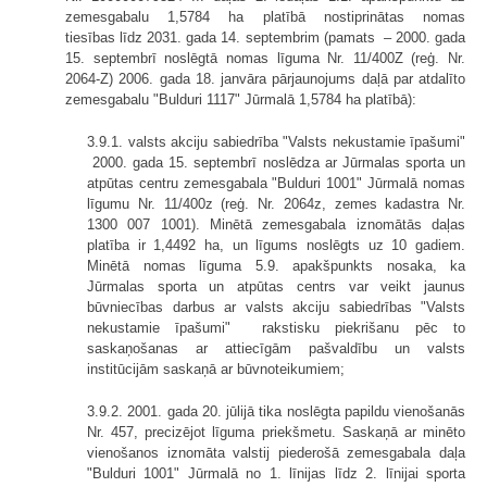
zemesgabalu 1,5784 ha platībā nostiprinātas nomas
tiesības līdz 2031. gada 14. septembrim (pamats – 2000. gada
15. septembrī noslēgtā nomas līguma Nr. 11/400Z (reģ. Nr.
2064-Z) 2006. gada 18. janvāra pārjaunojums daļā par atdalīto
zemesgabalu "Bulduri 1117" Jūrmalā 1,5784 ha platībā):
3.9.1. valsts akciju sabiedrība "Valsts nekustamie īpašumi"
2000. gada 15. septembrī noslēdza ar Jūrmalas sporta un
atpūtas centru zemesgabala "Bulduri 1001" Jūrmalā nomas
līgumu Nr. 11/400z (reģ. Nr. 2064z, zemes kadastra Nr.
1300 007 1001). Minētā zemesgabala iznomātās daļas
platība ir 1,4492 ha, un līgums noslēgts uz 10 gadiem.
Minētā nomas līguma 5.9. apakšpunkts nosaka, ka
Jūrmalas sporta un atpūtas centrs var veikt jaunus
būvniecības darbus ar valsts akciju sabiedrības "Valsts
nekustamie īpašumi" rakstisku piekrišanu pēc to
saskaņošanas ar attiecīgām pašvaldību un valsts
institūcijām saskaņā ar būvnoteikumiem;
3.9.2. 2001. gada 20. jūlijā tika noslēgta papildu vienošanās
Nr. 457, precizējot līguma priekšmetu. Saskaņā ar minēto
vienošanos iznomāta valstij piederošā zemesgabala daļa
"Bulduri 1001" Jūrmalā no 1. līnijas līdz 2. līnijai sporta