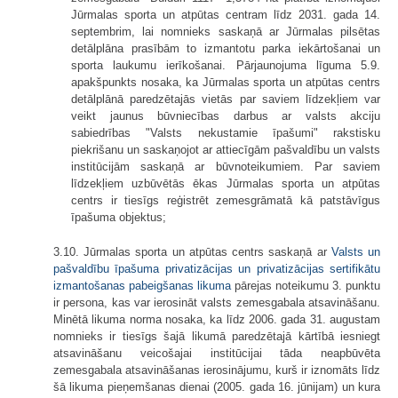
Jūrmalas sporta un atpūtas centram līdz 2031. gada 14.
septembrim, lai nomnieks saskaņā ar Jūrmalas pilsētas
detālplāna prasībām to izmantotu parka iekārtošanai un
sporta laukumu ierīkošanai. Pārjaunojuma līguma 5.9.
apakšpunkts nosaka, ka Jūrmalas sporta un atpūtas centrs
detālplānā paredzētajās vietās par saviem līdzekļiem var
veikt jaunus būvniecības darbus ar valsts akciju
sabiedrības "Valsts nekustamie īpašumi" rakstisku
piekrišanu un saskaņojot ar attiecīgām pašvaldību un valsts
institūcijām saskaņā ar būvnoteikumiem. Par saviem
līdzekļiem uzbūvētās ēkas Jūrmalas sporta un atpūtas
centrs ir tiesīgs reģistrēt zemesgrāmatā kā patstāvīgus
īpašuma objektus;
3.10. Jūrmalas sporta un atpūtas centrs saskaņā ar
Valsts un
pašvaldību īpašuma privatizācijas un privatizācijas sertifikātu
izmantošanas pabeigšanas likuma
pārejas noteikumu 3. punktu
ir persona, kas var ierosināt valsts zemesgabala atsavināšanu.
Minētā likuma norma nosaka, ka līdz 2006. gada 31. augustam
nomnieks ir tiesīgs šajā likumā paredzētajā kārtībā iesniegt
atsavināšanu veicošajai institūcijai tāda neapbūvēta
zemesgabala atsavināšanas ierosinājumu, kurš ir iznomāts līdz
šā likuma pieņemšanas dienai (2005. gada 16. jūnijam) un kura