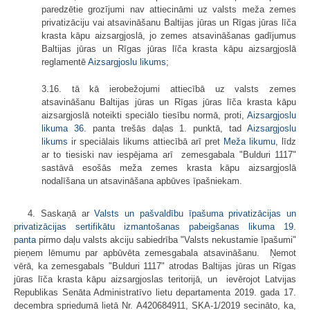
paredzētie grozījumi nav attiecināmi uz valsts meža zemes
privatizāciju vai atsavināšanu Baltijas jūras un Rīgas jūras līča
krasta kāpu aizsargjoslā, jo zemes atsavināšanas gadījumus
Baltijas jūras un Rīgas jūras līča krasta kāpu aizsargjoslā
reglamentē
Aizsargjoslu likums
;
3.16. tā kā ierobežojumi attiecībā uz valsts zemes
atsavināšanu Baltijas jūras un Rīgas jūras līča krasta kāpu
aizsargjoslā noteikti speciālo tiesību normā, proti,
Aizsargjoslu
likuma
36.
panta trešās daļas 1. punktā, tad
Aizsargjoslu
likums
ir speciālais likums attiecībā arī pret
Meža likumu
, līdz
ar to tiesiski nav iespējama arī zemesgabala "Bulduri 1117"
sastāvā esošās meža zemes krasta kāpu aizsargjoslā
nodalīšana un atsavināšana apbūves īpašniekam.
4. Saskaņā ar
Valsts un pašvaldību īpašuma privatizācijas un
privatizācijas sertifikātu izmantošanas pabeigšanas likuma
19.
panta
pirmo daļu valsts akciju sabiedrība "Valsts nekustamie īpašumi"
pieņem lēmumu par apbūvēta zemesgabala atsavināšanu. Ņemot
vērā, ka zemesgabals "Bulduri 1117" atrodas Baltijas jūras un Rīgas
jūras līča krasta kāpu aizsargjoslas teritorijā, un ievērojot Latvijas
Republikas Senāta Administratīvo lietu departamenta 2019. gada 17.
decembra spriedumā lietā Nr. A420684911, SKA-1/2019 secināto, ka,