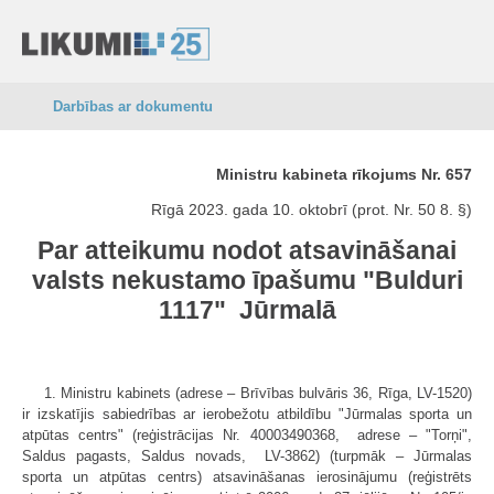
Darbības ar dokumentu
Ministru kabineta rīkojums Nr. 657
Rīgā 2023. gada 10. oktobrī (prot. Nr. 50 8. §)
Par atteikumu nodot atsavināšanai
valsts nekustamo īpašumu "Bulduri
1117" Jūrmalā
1. Ministru kabinets (adrese – Brīvības bulvāris 36, Rīga, LV-1520)
ir izskatījis sabiedrības ar ierobežotu atbildību "Jūrmalas sporta un
atpūtas centrs" (reģistrācijas Nr. 40003490368, adrese – "Torņi",
Saldus pagasts, Saldus novads, LV-3862) (turpmāk – Jūrmalas
sporta un atpūtas centrs) atsavināšanas ierosinājumu (reģistrēts