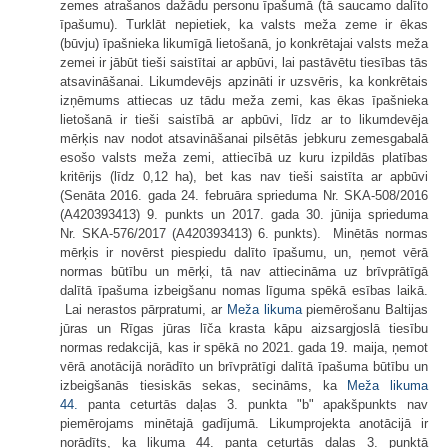
zemes atrašanos dažādu personu īpašumā (tā saucamo dalīto
īpašumu). Turklāt nepietiek, ka valsts meža zeme ir ēkas
(būvju) īpašnieka likumīgā lietošanā, jo konkrētajai valsts meža
zemei ir jābūt tieši saistītai ar apbūvi, lai pastāvētu tiesības tās
atsavināšanai. Likumdevējs apzināti ir uzsvēris, ka konkrētais
izņēmums attiecas uz tādu meža zemi, kas ēkas īpašnieka
lietošanā ir tieši saistībā ar apbūvi, līdz ar to likumdevēja
mērķis nav nodot atsavināšanai pilsētās jebkuru zemesgabalā
esošo valsts meža zemi, attiecībā uz kuru izpildās platības
kritērijs (līdz 0,12 ha), bet kas nav tieši saistīta ar apbūvi
(Senāta 2016. gada 24. februāra sprieduma Nr. SKA-508/2016
(A420393413) 9. punkts un 2017. gada 30. jūnija sprieduma
Nr. SKA-576/2017 (A420393413) 6. punkts). Minētās normas
mērķis ir novērst piespiedu dalīto īpašumu, un, ņemot vērā
normas būtību un mērķi, tā nav attiecināma uz brīvprātīgā
dalītā īpašuma izbeigšanu nomas līguma spēkā esības laikā.
Lai nerastos pārpratumi, ar
Meža likuma
piemērošanu Baltijas
jūras un Rīgas jūras līča krasta kāpu aizsargjoslā tiesību
normas redakcijā, kas ir spēkā no 2021. gada 19. maija, ņemot
vērā anotācijā norādīto un brīvprātīgi dalītā īpašuma būtību un
izbeigšanās tiesiskās sekas, secināms, ka
Meža likuma
44.
panta ceturtās daļas 3. punkta "b" apakšpunkts nav
piemērojams minētajā gadījumā. Likumprojekta anotācijā ir
norādīts, ka likuma 44. panta ceturtās daļas 3. punktā