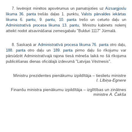
7. Ievērojot minētos apsvērumus un pamatojoties uz
Aizsargjoslu
likuma
36. panta
trešās daļas 1. punktu,
Valsts pārvaldes iekārtas
likuma
6. pantu
,
9. pantu
,
10. panta
trešo un ceturto daļu un
Administratīvā procesa likuma
13. pantu
, Ministru kabinets nolemj
atteikt nodot atsavināšanai zemesgabalu "Bulduri 1117" Jūrmalā.
8. Saskaņā ar
Administratīvā procesa likuma
76. panta
otro daļu,
188. panta
otro daļu un
189. panta
pirmo daļu šo rīkojumu var
pārsūdzēt Administratīvajā rajona tiesā mēneša laikā no šā rīkojuma
publicēšanas dienas oficiālajā izdevumā "Latvijas Vēstnesis".
Ministru prezidentes pienākumu izpildītāja ‒ tieslietu ministre
I. Lībiņa-Egnere
Finanšu ministra pienākumu izpildītāja ‒ izglītības un zinātnes
ministre
A. Čakša