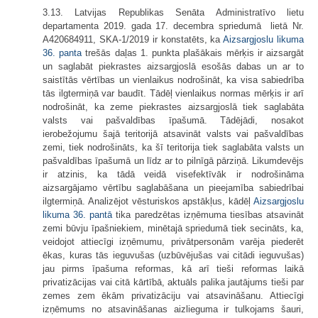
3.13. Latvijas Republikas Senāta Administratīvo lietu
departamenta 2019. gada 17. decembra spriedumā lietā Nr.
A420684911, SKA-1/2019 ir konstatēts, ka
Aizsargjoslu likuma
36. panta
trešās daļas 1. punkta plašākais mērķis ir aizsargāt
un saglabāt piekrastes aizsargjoslā esošās dabas un ar to
saistītās vērtības un vienlaikus nodrošināt, ka visa sabiedrība
tās ilgtermiņā var baudīt. Tādēļ vienlaikus normas mērķis ir arī
nodrošināt, ka zeme piekrastes aizsargjoslā tiek saglabāta
valsts vai pašvaldības īpašumā. Tādējādi, nosakot
ierobežojumu šajā teritorijā atsavināt valsts vai pašvaldības
zemi, tiek nodrošināts, ka šī teritorija tiek saglabāta valsts un
pašvaldības īpašumā un līdz ar to pilnīgā pārziņā. Likumdevējs
ir atzinis, ka tādā veidā visefektīvāk ir nodrošināma
aizsargājamo vērtību saglabāšana un pieejamība sabiedrībai
ilgtermiņā. Analizējot vēsturiskos apstākļus, kādēļ
Aizsargjoslu
likuma
36. pantā
tika paredzētas izņēmuma tiesības atsavināt
zemi būvju īpašniekiem, minētajā spriedumā tiek secināts, ka,
veidojot attiecīgi izņēmumu, privātpersonām varēja piederēt
ēkas, kuras tās ieguvušas (uzbūvējušas vai citādi ieguvušas)
jau pirms īpašuma reformas, kā arī tieši reformas laikā
privatizācijas vai citā kārtībā, aktuāls palika jautājums tieši par
zemes zem ēkām privatizāciju vai atsavināšanu. Attiecīgi
izņēmums no atsavināšanas aizlieguma ir tulkojams šauri,