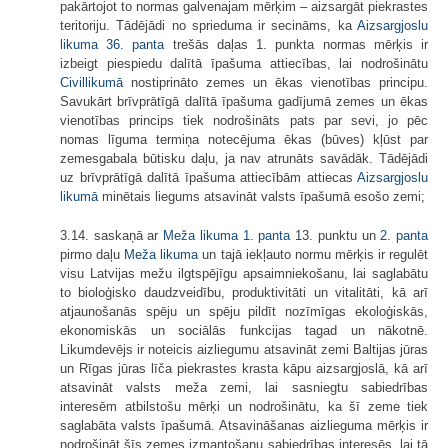
pakārtojot to normas galvenajam mērķim – aizsargāt piekrastes
teritoriju. Tādējādi no sprieduma ir secināms, ka
Aizsargjoslu
likuma
36. panta
trešās daļas 1. punkta normas mērķis ir
izbeigt piespiedu dalītā īpašuma attiecības, lai nodrošinātu
Civillikumā
nostiprināto zemes un ēkas vienotības principu.
Savukārt brīvprātīgā dalītā īpašuma gadījumā zemes un ēkas
vienotības princips tiek nodrošināts pats par sevi, jo pēc
nomas līguma termiņa notecējuma ēkas (būves) kļūst par
zemesgabala būtisku daļu, ja nav atrunāts savādāk. Tādējādi
uz brīvprātīgā dalītā īpašuma attiecībām attiecas
Aizsargjoslu
likumā
minētais liegums atsavināt valsts īpašumā esošo zemi;
3.14. saskaņā ar
Meža likuma
1. panta
13. punktu un
2. panta
pirmo daļu
Meža likuma
un tajā iekļauto normu mērķis ir regulēt
visu Latvijas mežu ilgtspējīgu apsaimniekošanu, lai saglabātu
to bioloģisko daudzveidību, produktivitāti un vitalitāti, kā arī
atjaunošanās spēju un spēju pildīt nozīmīgas ekoloģiskās,
ekonomiskās un sociālās funkcijas tagad un nākotnē.
Likumdevējs ir noteicis aizliegumu atsavināt zemi Baltijas jūras
un Rīgas jūras līča piekrastes krasta kāpu aizsargjoslā, kā arī
atsavināt valsts meža zemi, lai sasniegtu sabiedrības
interesēm atbilstošu mērķi un nodrošinātu, ka šī zeme tiek
saglabāta valsts īpašumā. Atsavināšanas aizlieguma mērķis ir
nodrošināt šīs zemes izmantošanu sabiedrības interesēs, lai tā