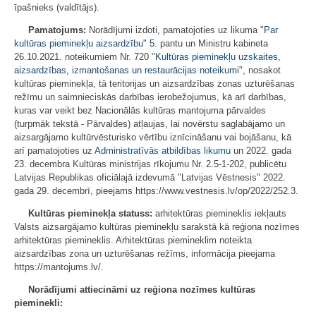
īpašnieks (valdītājs).
Pamatojums:
Norādījumi izdoti, pamatojoties uz likuma "
Par
kultūras pieminekļu aizsardzību
"
5.
pantu un Ministru kabineta
26.10.2021. noteikumiem Nr. 720 "
Kultūras pieminekļu uzskaites,
aizsardzības, izmantošanas un restaurācijas noteikumi
", nosakot
kultūras pieminekļa, tā teritorijas un aizsardzības zonas uzturēšanas
režīmu un saimnieciskās darbības ierobežojumus, kā arī darbības,
kuras var veikt bez Nacionālās kultūras mantojuma pārvaldes
(turpmāk tekstā - Pārvaldes) atļaujas, lai novērstu saglabājamo un
aizsargājamo kultūrvēsturisko vērtību iznīcināšanu vai bojāšanu, kā
arī pamatojoties uz
Administratīvās atbildības likumu
un 2022. gada
23. decembra Kultūras ministrijas rīkojumu Nr. 2.5-1-202, publicētu
Latvijas Republikas oficiālajā izdevumā "Latvijas Vēstnesis" 2022.
gada 29. decembrī, pieejams https://www.vestnesis.lv/op/2022/252.3.
Kultūras pieminekļa statuss:
arhitektūras piemineklis iekļauts
Valsts aizsargājamo kultūras pieminekļu sarakstā kā reģiona nozīmes
arhitektūras piemineklis. Arhitektūras piemineklim noteikta
aizsardzības zona un uzturēšanas režīms, informācija pieejama
https://mantojums.lv/.
Norādījumi attiecināmi uz reģiona nozīmes kultūras
pieminekli: