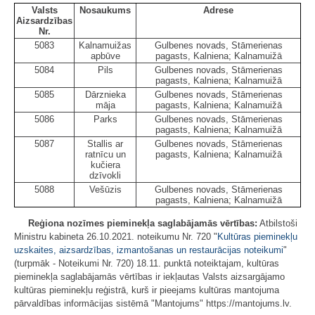
Valsts
Nosaukums
Adrese
Aizsardzības
Nr.
5083
Kalnamuižas
Gulbenes novads, Stāmerienas
apbūve
pagasts, Kalniena; Kalnamuižā
5084
Pils
Gulbenes novads, Stāmerienas
pagasts, Kalniena; Kalnamuižā
5085
Dārznieka
Gulbenes novads, Stāmerienas
māja
pagasts, Kalniena; Kalnamuižā
5086
Parks
Gulbenes novads, Stāmerienas
pagasts, Kalniena; Kalnamuižā
5087
Stallis ar
Gulbenes novads, Stāmerienas
ratnīcu un
pagasts, Kalniena; Kalnamuižā
kučiera
dzīvokli
5088
Vešūzis
Gulbenes novads, Stāmerienas
pagasts, Kalniena; Kalnamuižā
Reģiona nozīmes pieminekļa saglabājamās vērtības:
Atbilstoši
Ministru kabineta 26.10.2021. noteikumu Nr. 720 "
Kultūras pieminekļu
uzskaites, aizsardzības, izmantošanas un restaurācijas noteikumi
"
(turpmāk - Noteikumi Nr. 720) 18.11. punktā noteiktajam, kultūras
pieminekļa saglabājamās vērtības ir iekļautas Valsts aizsargājamo
kultūras pieminekļu reģistrā, kurš ir pieejams kultūras mantojuma
pārvaldības informācijas sistēmā "Mantojums" https://mantojums.lv.