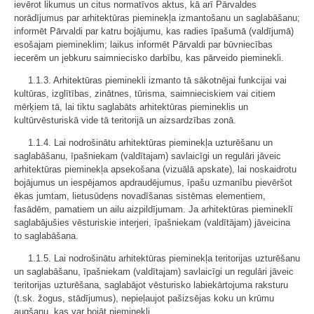
ievērot likumus un citus normatīvos aktus, kā arī Pārvaldes
norādījumus par arhitektūras pieminekļa izmantošanu un saglabāšanu;
informēt Pārvaldi par katru bojājumu, kas radies īpašumā (valdījumā)
esošajam piemineklim; laikus informēt Pārvaldi par būvniecības
iecerēm un jebkuru saimniecisko darbību, kas pārveido pieminekli.
1.1.3. Arhitektūras pieminekli izmanto tā sākotnējai funkcijai vai
kultūras, izglītības, zinātnes, tūrisma, saimnieciskiem vai citiem
mērķiem tā, lai tiktu saglabāts arhitektūras piemineklis un
kultūrvēsturiskā vide tā teritorijā un aizsardzības zonā.
1.1.4. Lai nodrošinātu arhitektūras pieminekļa uzturēšanu un
saglabāšanu, īpašniekam (valdītajam) savlaicīgi un regulāri jāveic
arhitektūras pieminekļa apsekošana (vizuālā apskate), lai noskaidrotu
bojājumus un iespējamos apdraudējumus, īpašu uzmanību pievēršot
ēkas jumtam, lietusūdens novadīšanas sistēmas elementiem,
fasādēm, pamatiem un ailu aizpildījumam. Ja arhitektūras piemineklī
saglabājušies vēsturiskie interjeri, īpašniekam (valdītājam) jāveicina
to saglabāšana.
1.1.5. Lai nodrošinātu arhitektūras pieminekļa teritorijas uzturēšanu
un saglabāšanu, īpašniekam (valdītajam) savlaicīgi un regulāri jāveic
teritorijas uzturēšana, saglabājot vēsturisko labiekārtojuma raksturu
(t.sk. žogus, stādījumus), nepieļaujot pašizsējas koku un krūmu
augšanu, kas var bojāt pieminekli.