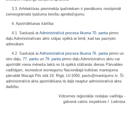
3.3. Arhitektūras pieminekļa īpašniekam ir pienākums nostiprināt
zemesgrāmatā īpašuma tiesību aprobežojumu.
4. Apstrīdēšanas kārtība:
4.1. Saskaņā ar
Administratīvā procesa likuma
70. panta
pirmo
daļu Administratīvais akts stājas spēkā ar brīdi, kad tas paziņots
adresātam.
4.2. Saskaņā ar
Administratīvā procesa likuma
76. panta
pirmo un
otro daļu,
77. pantu
un
79. panta
pirmo daļu Administratīvo aktu var
apstrīdēt viena mēneša laikā no tā spēkā stāšanās dienas Pārvaldes
vadītājam, iesniedzot iesniegumu Nacionālajā kultūras mantojuma
pārvaldē Mazajā Pils ielā 19, Rīgā, LV-1050; pasts@mantojums.lv. Šī
administratīvā akta apstrīdēšana tā daļā neaptur administratīvā akta
darbību.
Vidzemes reģionālās nodaļas vadītāja -
galvenā valsts inspektore
I. Liekniņa