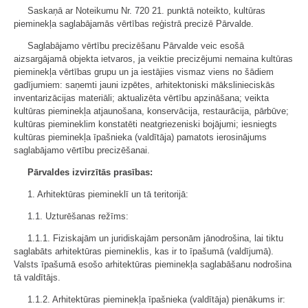
Saskaņā ar Noteikumu Nr. 720 21. punktā noteikto, kultūras
pieminekļa saglabājamās vērtības reģistrā precizē Pārvalde.
Saglabājamo vērtību precizēšanu Pārvalde veic esošā
aizsargājamā objekta ietvaros, ja veiktie precizējumi nemaina kultūras
pieminekļa vērtības grupu un ja iestājies vismaz viens no šādiem
gadījumiem: saņemti jauni izpētes, arhitektoniski mākslinieciskās
inventarizācijas materiāli; aktualizēta vērtību apzināšana; veikta
kultūras pieminekļa atjaunošana, konservācija, restaurācija, pārbūve;
kultūras piemineklim konstatēti neatgriezeniski bojājumi; iesniegts
kultūras pieminekļa īpašnieka (valdītāja) pamatots ierosinājums
saglabājamo vērtību precizēšanai.
Pārvaldes izvirzītās prasības:
1. Arhitektūras piemineklī un tā teritorijā:
1.1. Uzturēšanas režīms:
1.1.1. Fiziskajām un juridiskajām personām jānodrošina, lai tiktu
saglabāts arhitektūras piemineklis, kas ir to īpašumā (valdījumā).
Valsts īpašumā esošo arhitektūras pieminekļa saglabāšanu nodrošina
tā valdītājs.
1.1.2. Arhitektūras pieminekļa īpašnieka (valdītāja) pienākums ir: