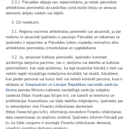
2.3.1. Pārvaldes atļauja nav nepieciešama, ja netiek pārveidots
arhitektūras pieminekļa aizsardzības zonā esošo būvju un ainavas
elementu ārējais veidols vai reljefs.
3. Citi noteikumi:
3.1. Reģiona nozīmes arhitektūras pieminekli var atsavināt, ja par
nodomu to atsavināt īpašnieks ir paziņojis Pārvaldei un nākamais tā
īpašnieks ir iepazinies ar Pārvaldes izdoto vispārējo normatīvo aktu
arhitektūras pieminekļa izmantošanai un saglabāšanai.
3.2. Ja, atsavinot kultūras pieminekli, īpašnieks konstatē
aizdomīga darījuma pazīmes, tas ir, darījumu vai darbību ar kultūras
pieminekļiem, kas rada aizdomas, ka tajā iesaistītie līdzekļi ir tieši vai
netieši iegūti noziedzīga nodarījuma rezultātā, tai skaitā, līdzekļiem,
kuri pieder personai vai kurus tieši vai netieši kontrolē persona, kura ir
iekļauta uz
Starptautisko un Latvijas Republikas nacionālo sankciju
likuma
pamata Ministru kabineta sastādītajā sankciju subjektu
sarakstā (https://sankcijas.fid.gov.lv/), vai saistīti ar terorisma un
proliferācijas finansēšanu vai šādu darbību mēģinājumu, īpašnieks par
to nekavējoties ziņo Finanšu izlūkošanas dienestam
(https://www.fid.gov.lv/lv), informāciju iesniedzot Finanšu izlūkošanas
datu saņemšanas un analīzes sistēmā. Īpašnieks informē Pārvaldi par
to, ka šāds ziņojums ir iesniegts Finanšu izlūkošanas dienestā,
sniedzot vispārīgu darījuma aprakstu.