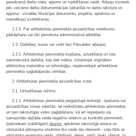
paredzamā darbu vieta, apjoms un izpildīšanas veids. Atļauju izsniedz
pēc veicamo darbu dokumentācijas (atkarībā no darbu rakstura un
apjoma - vizuālās fiksācijas dokumentu, projekta, apraksta un
metodikas) izvērtēšanas.
1.2.5. Par arhitektūras pieminekļa aizsardzības noteikumu
pārkāpšanu var tikt piemērota administratīvā atbildība.
1.3. Darbības, kuras var veikt bez Pārvaldes atļaujas:
1.3.1. Arhitektūras pieminekļa kopšana, uzturēšana un cita
saimnieciskā darbība, kas tiek veikta, izmantojot oriģinālam
atbilstošus materiālus un tehnoloģiju, nepārveidojot arhitektūras
pieminekļa saglabājamās vērtības.
2. Arhitektūras pieminekļa aizsardzības zonā:
2.1. Uzturēšanas režīms:
2.1.1. Arhitektūras pieminekļa pieguļošajā teritorijā - īpašuma vai
aizsardzības zonas robežās, lai nodrošinātu arhitektūras pieminekļa
un tam raksturīgās vides saglabāšanu, kā arī nepieļautu vai
samazinātu dažāda veida negatīvu ietekmi uz konkrēto pieminekli,
īpašniekam (valdītājam)
jāuztur:
apkārtnei raksturīgā ainava un
vēsturiskā plānojuma struktūra (ko veido tās elementi - ceļu tīkls ar
vēsturisko ieseguma veidu, stādījumi, alejas, meži, lauki, pļavas, to