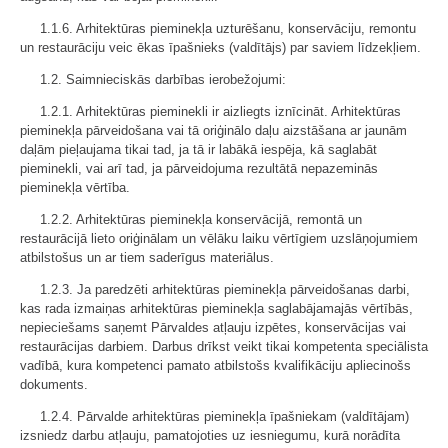
1.1.6. Arhitektūras pieminekļa uzturēšanu, konservāciju, remontu
un restaurāciju veic ēkas īpašnieks (valdītājs) par saviem līdzekļiem.
1.2. Saimnieciskās darbības ierobežojumi:
1.2.1. Arhitektūras pieminekli ir aizliegts iznīcināt. Arhitektūras
pieminekļa pārveidošana vai tā oriģinālo daļu aizstāšana ar jaunām
daļām pieļaujama tikai tad, ja tā ir labākā iespēja, kā saglabāt
pieminekli, vai arī tad, ja pārveidojuma rezultātā nepazeminās
pieminekļa vērtība.
1.2.2. Arhitektūras pieminekļa konservācijā, remontā un
restaurācijā lieto oriģinālam un vēlāku laiku vērtīgiem uzslāņojumiem
atbilstošus un ar tiem saderīgus materiālus.
1.2.3. Ja paredzēti arhitektūras pieminekļa pārveidošanas darbi,
kas rada izmaiņas arhitektūras pieminekļa saglabājamajās vērtībās,
nepieciešams saņemt Pārvaldes atļauju izpētes, konservācijas vai
restaurācijas darbiem. Darbus drīkst veikt tikai kompetenta speciālista
vadībā, kura kompetenci pamato atbilstošs kvalifikāciju apliecinošs
dokuments.
1.2.4. Pārvalde arhitektūras pieminekļa īpašniekam (valdītājam)
izsniedz darbu atļauju, pamatojoties uz iesniegumu, kurā norādīta