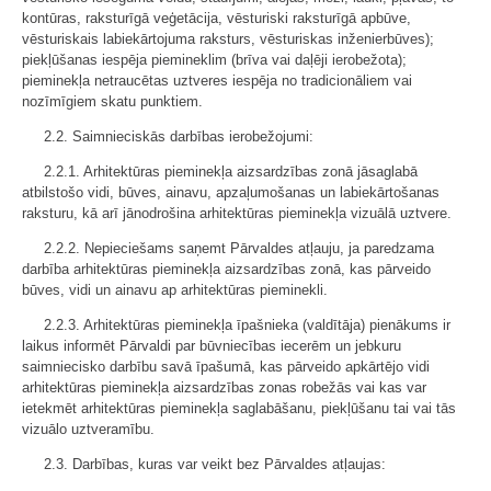
kontūras, raksturīgā veģetācija, vēsturiski raksturīgā apbūve,
vēsturiskais labiekārtojuma raksturs, vēsturiskas inženierbūves);
piekļūšanas iespēja piemineklim (brīva vai daļēji ierobežota);
pieminekļa netraucētas uztveres iespēja no tradicionāliem vai
nozīmīgiem skatu punktiem.
2.2. Saimnieciskās darbības ierobežojumi:
2.2.1. Arhitektūras pieminekļa aizsardzības zonā jāsaglabā
atbilstošo vidi, būves, ainavu, apzaļumošanas un labiekārtošanas
raksturu, kā arī jānodrošina arhitektūras pieminekļa vizuālā uztvere.
2.2.2. Nepieciešams saņemt Pārvaldes atļauju, ja paredzama
darbība arhitektūras pieminekļa aizsardzības zonā, kas pārveido
būves, vidi un ainavu ap arhitektūras pieminekli.
2.2.3. Arhitektūras pieminekļa īpašnieka (valdītāja) pienākums ir
laikus informēt Pārvaldi par būvniecības iecerēm un jebkuru
saimniecisko darbību savā īpašumā, kas pārveido apkārtējo vidi
arhitektūras pieminekļa aizsardzības zonas robežās vai kas var
ietekmēt arhitektūras pieminekļa saglabāšanu, piekļūšanu tai vai tās
vizuālo uztveramību.
2.3. Darbības, kuras var veikt bez Pārvaldes atļaujas: