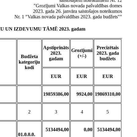
saistošajiem noteikumiem Nr. 12
"Grozījumi Valkas novada pašvaldības domes
2023. gada 26. janvāra saistošajos noteikumos
Nr. 1 "Valkas novada pašvaldības 2023. gada budžets""
UN IZDEVUMU TĀMĒ 2023. gadam
Apstiprināts
Precizētais
Grozījumi
2023.
2023. gada
(+/-)
Budžeta
gadam
budžets
kategoriju
kodi
EUR
EUR
EUR
19859386,00
9924,00
19869310,00
2
3
4
5
5134494,00
0,00
5134494,00
01.0.0.0.