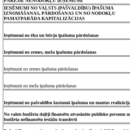
PĀRĒJIE NENODOKĻU IEŅĒMUMI
IEŅĒMUMI NO VALSTS (PAŠVALDĪBU) ĪPAŠUMA
IZNOMĀŠANAS, PĀRDOŠANAS UN NO NODOKĻU
PAMATPARĀDA KAPITALIZĀCIJAS
Ieņēmumi no ēku un būvju īpašuma pārdošanas
Ieņēmumi no zemes, meža īpašuma pārdošanas
Ieņēmumi no zemes īpašuma pārdošanas
Ieņēmumi no meža īpašuma pārdošanas
Ieņēmumi no pašvaldību kustamā īpašuma un mantas realizācij
No valsts budžeta daļēji finansēto atvasināto publisko personu u
budžeta nefinansēto iestāžu transferti