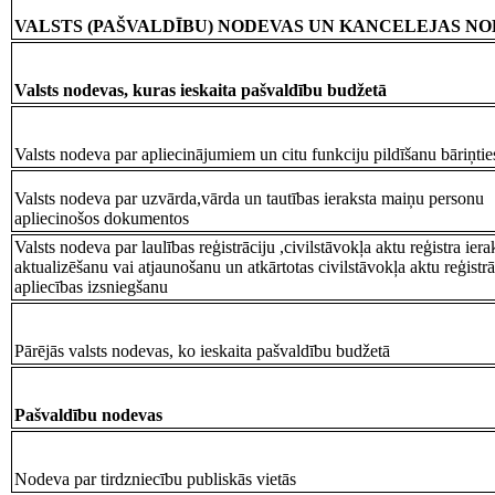
VALSTS (PAŠVALDĪBU) NODEVAS UN KANCELEJAS N
Valsts nodevas, kuras ieskaita pašvaldību budžetā
Valsts nodeva par apliecinājumiem un citu funkciju pildīšanu bāriņtie
Valsts nodeva par uzvārda,vārda un tautības ieraksta maiņu personu
apliecinošos dokumentos
Valsts nodeva par laulības reģistrāciju ,civilstāvokļa aktu reģistra iera
aktualizēšanu vai atjaunošanu un atkārtotas civilstāvokļa aktu reģistrā
apliecības izsniegšanu
Pārējās valsts nodevas, ko ieskaita pašvaldību budžetā
Pašvaldību nodevas
Nodeva par tirdzniecību publiskās vietās