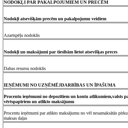
NODOKĻI PAR PAKALPOJUMIEM UN PRECĒM
Nodokļi atsevišķām precēm un pakalpojumu veidiem
Azartspēļu nodoklis
Nodokļi un maksājumi par tiesībām lietot atsevišķas preces
Dabas resursu nodoklis
IEŅĒMUMI NO UZŅĒMĒJDARBĪBAS UN ĪPAŠUMA
Procentu ieņēmumi no depozītiem un kontu atlikumiem,valsts p
vērtspapīriem un atlikto maksājumu
Procentu ieņēmumi par atlikto maksājumu no vēl nesamaksātās pirk
maksas daļas