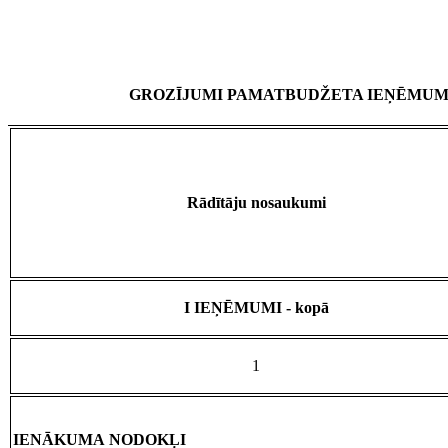
GROZĪJUMI PAMATBUDŽETA IEŅĒMUMU 
Rādītāju nosaukumi
I IEŅĒMUMI - kopā
1
IENĀKUMA NODOKĻI