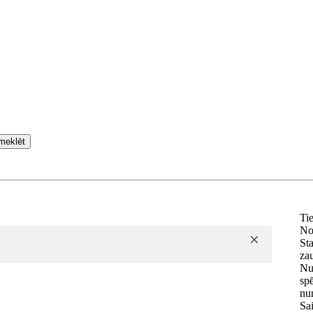
meklēt
Ti
No
Sta
za
Nu
sp
nu
Sai