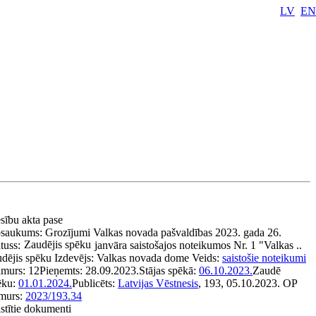
LV
EN
esību akta pase
saukums:
Grozījumi Valkas novada pašvaldības 2023. gada 26.
Zaudējis spēku
tuss:
janvāra saistošajos noteikumos Nr. 1 "Valkas ..
udējis spēku
Izdevējs:
Valkas novada dome
Veids:
saistošie noteikumi
murs:
12
Pieņemts:
28.09.2023.
Stājas spēkā:
06.10.2023.
Zaudē
ēku:
01.01.2024.
Publicēts:
Latvijas Vēstnesis
, 193, 05.10.2023.
OP
murs:
2023/193.34
stītie dokumenti