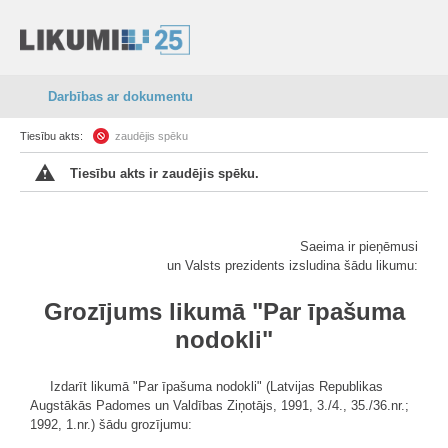
Darbības ar dokumentu
Tiesību akts:
zaudējis spēku
Tiesību akts ir zaudējis spēku.
Saeima ir pieņēmusi
un Valsts prezidents izsludina šādu likumu:
Grozījums likumā "Par īpašuma
nodokli"
Izdarīt likumā "Par īpašuma nodokli" (Latvijas Republikas
Augstākās Padomes un Valdības Ziņotājs, 1991, 3./4., 35./36.nr.;
1992, 1.nr.) šādu grozījumu: