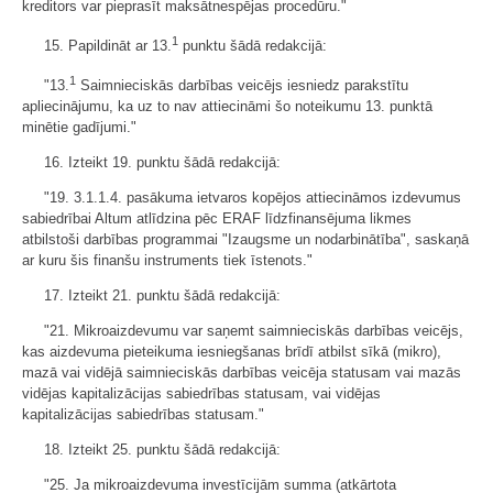
kreditors var pieprasīt maksātnespējas procedūru."
1
15. Papildināt ar 13.
punktu šādā redakcijā:
1
"13.
Saimnieciskās darbības veicējs iesniedz parakstītu
apliecinājumu, ka uz to nav attiecināmi šo noteikumu 13. punktā
minētie gadījumi."
16. Izteikt 19. punktu šādā redakcijā:
"19. 3.1.1.4. pasākuma ietvaros kopējos attiecināmos izdevumus
sabiedrībai Altum atlīdzina pēc ERAF līdzfinansējuma likmes
atbilstoši darbības programmai "Izaugsme un nodarbinātība", saskaņā
ar kuru šis finanšu instruments tiek īstenots."
17. Izteikt 21. punktu šādā redakcijā:
"21. Mikroaizdevumu var saņemt saimnieciskās darbības veicējs,
kas aizdevuma pieteikuma iesniegšanas brīdī atbilst sīkā (mikro),
mazā vai vidējā saimnieciskās darbības veicēja statusam vai mazās
vidējas kapitalizācijas sabiedrības statusam, vai vidējas
kapitalizācijas sabiedrības statusam."
18. Izteikt 25. punktu šādā redakcijā:
"25. Ja mikroaizdevuma investīcijām summa (atkārtota