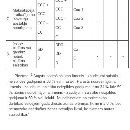
CCC +
CCC +
CCC
Caa 1
Maksātspēja
CCC
ir atkarīga no
CCC -
Caa 2
7.
labvēlīgu
-
-
-
CCC -
apstākļu
noturīguma
CC
Caa 3
CC
C
Netiek
DDD
pildītas vai
SD
Ca
gandrīz
DD
8.
-
-
-
netiek
D
C
pildītas
D
saistības
1
Piezīme.
Augsts nodrošinājuma līmenis - zaudējumi saistību
neizpildes gadījumā ir 30 % vai mazāki. Parasts nodrošinājuma
līmenis - zaudējumi saistību neizpildes gadījumā ir no 31 % līdz 59
%. Zems nodrošinājuma līmenis - zaudējumi saistību neizpildes
gadījumā ir 60 % vai lielāki. Jaundibinātiem saimnieciskās
darbības veicējiem gada drošās zonas prēmijas likme ir 3,8 %, bet
ne mazāka par drošās zonas prēmijas likmi, ko piemēro mātes
sabiedrībai."