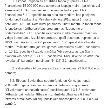
5.1. Eiropas Reģionālās attīstības fonda (turpmāk - ERAF)
finansējums 15 000 000
euro
apmērā ar iespēju mainīt (palielināt vai
samazināt) ERAF finansējumu, nepārsniedzot kopējo ERAF
finansējumu 3.1.1. specifiskajam atbalsta mērķim, kas pieejams
fondu fondā saskaņā ar Ministru kabineta 2016. gada 1. marta
noteikumu Nr. 118 "Noteikumi par finanšu instrumentu un fondu fonda
īstenošanas kārtību darbības programmas "Izaugsme un
nodarbinātība" 3.1.1. specifiskā atbalsta mērķa "Sekmēt mazo un
vidējo komersantu izveidi un attīstību, īpaši apstrādes rūpniecībā un
RIS3 prioritārajās nozarēs" pasākumu, 3.1.2. specifiskā atbalsta
mērķa "Palielināt straujas izaugsmes komersantu skaitu" pasākumu
un 13.1.1. specifiskā atbalsta mērķa "Atveseļošanas pasākumi
ekonomikas nozarē" 13.1.1.1. pasākuma "MVU izveide un attīstība"
ieviešanai" (turpmāk - noteikumi Nr. 118) 3.1. apakšpunktu;
5.2. sabiedrības Altum piesaistītais finansējums 23 000 000
euro
apmērā;
5.3. Eiropas Savienības struktūrfondu un Kohēzijas fonda
2007.-2013. gada plānošanas perioda darbības programmas
"Cilvēkresursi un nodarbinātība" papildinājuma 1.3.1.2. aktivitātes
"Atbalsts pašnodarbinātības un uzņēmējdarbības uzsākšanai"
ietvaros atmaksāto līdzekļu publiskais finansējums 2 500 000
euro
apmērā;