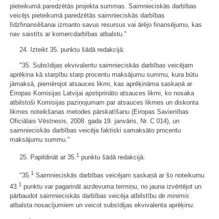
pieteikumā paredzētās projekta summas. Saimnieciskās darbības
veicējs pieteikumā paredzētās saimnieciskās darbības
līdzfinansēšanai izmanto savus resursus vai ārējo finansējumu, kas
nav saistīts ar komercdarbības atbalstu."
24. Izteikt 35. punktu šādā redakcijā:
"35. Subsīdijas ekvivalentu saimnieciskās darbības veicējam
aprēķina kā starpību starp procentu maksājumu summu, kura būtu
jāmaksā, piemērojot atsauces likmi, kas aprēķināma saskaņā ar
Eiropas Komisijas Latvijai apstiprināto atsauces likmi, ko nosaka
atbilstoši Komisijas paziņojumam par atsauces likmes un diskonta
likmes noteikšanas metodes pārskatīšanu (Eiropas Savienības
Oficiālais Vēstnesis, 2008. gada 19. janvāris, Nr. C 014), un
saimnieciskās darbības veicēja faktiski samaksāto procentu
maksājumu summu."
1
25. Papildināt ar 35.
punktu šādā redakcijā:
1
"35.
Saimnieciskās darbības veicējam saskaņā ar šo noteikumu
1
43.
punktu var pagarināt aizdevuma termiņu, no jauna izvērtējot un
pārbaudot saimnieciskās darbības veicēja atbilstību
de minimis
atbalsta nosacījumiem un veicot subsīdijas ekvivalenta aprēķinu: