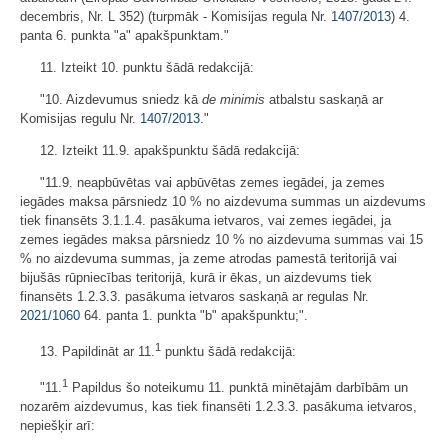
decembris, Nr. L 352) (turpmāk - Komisijas regula Nr.
1407/2013
) 4.
panta 6. punkta "a" apakšpunktam."
11. Izteikt 10. punktu šādā redakcijā:
"10. Aizdevumus sniedz kā
de minimis
atbalstu saskaņā ar
Komisijas regulu Nr.
1407/2013
."
12. Izteikt 11.9. apakšpunktu šādā redakcijā:
"11.9. neapbūvētas vai apbūvētas zemes iegādei, ja zemes
iegādes maksa pārsniedz 10 % no aizdevuma summas un aizdevums
tiek finansēts 3.1.1.4. pasākuma ietvaros, vai zemes iegādei, ja
zemes iegādes maksa pārsniedz 10 % no aizdevuma summas vai 15
% no aizdevuma summas, ja zeme atrodas pamestā teritorijā vai
bijušās rūpniecības teritorijā, kurā ir ēkas, un aizdevums tiek
finansēts 1.2.3.3. pasākuma ietvaros saskaņā ar regulas Nr.
2021/1060
64. panta 1. punkta "b" apakšpunktu;".
1
13. Papildināt ar 11.
punktu šādā redakcijā:
1
"11.
Papildus šo noteikumu 11. punktā minētajām darbībām un
nozarēm aizdevumus, kas tiek finansēti 1.2.3.3. pasākuma ietvaros,
nepiešķir arī: