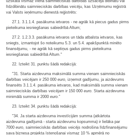
uzskata vismaz viena saimnieciskās darbības uzsācēja dibinātu vai
līdzdibinātu saimnieciskās darbības veicēju, kas Uzņēmumu reģistrā
vai Valsts ieņēmumu dienestā reģistrēts:
27.1. 3.1.1.4. pasākuma ietvaros - ne agrāk kā piecus gadus pirms
pieteikuma iesniegšanas sabiedrībā Altum;
27.2. 1.2.3.3. pasākuma ietvaros un tāda atbalsta ietvaros, kas
sniegts, izmantojot šo noteikumu 5.3. un 5.4. apakšpunktā minēto
finansējumu, - ne agrāk kā septiņus gadus pirms pieteikuma
iesniegšanas sabiedrībā Altum."
22. Izteikt 31. punktu šādā redakcijā:
"31. Starta aizdevuma maksimālā summa vienam saimnieciskās
darbības veicējam ir 250 000
euro
, izņemot gadījumu, ja aizdevums
finansēts 3.1.1.4. pasākuma ietvaros, kad maksimālā summa vienam
saimnieciskās darbības veicējam ir 150 000
euro
. Starta aizdevuma
minimālā summa ir 2000
euro
."
23. Izteikt 34. punktu šādā redakcijā:
"34. Ja starta aizdevuma investīcijām summa (atkārtota
aizdevuma gadījumā - starta aizdevumu kopsumma) ir lielāka par
7000
euro
, saimnieciskās darbības veicējs nodrošina līdzfinansējumu
sava biznesa projekta īstenošanai vismaz 10 % apmērā no