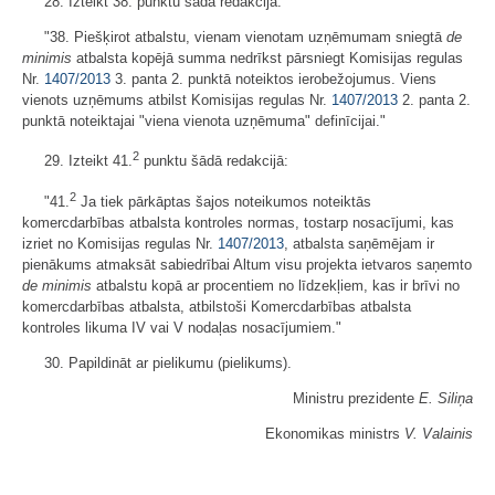
28. Izteikt 38. punktu šādā redakcijā:
"38. Piešķirot atbalstu, vienam vienotam uzņēmumam sniegtā
de
minimis
atbalsta kopējā summa nedrīkst pārsniegt Komisijas regulas
Nr.
1407/2013
3. panta 2. punktā noteiktos ierobežojumus. Viens
vienots uzņēmums atbilst Komisijas regulas Nr.
1407/2013
2. panta 2.
punktā noteiktajai "viena vienota uzņēmuma" definīcijai."
2
29. Izteikt 41.
punktu šādā redakcijā:
2
"41.
Ja tiek pārkāptas šajos noteikumos noteiktās
komercdarbības atbalsta kontroles normas, tostarp nosacījumi, kas
izriet no Komisijas regulas Nr.
1407/2013
, atbalsta saņēmējam ir
pienākums atmaksāt sabiedrībai Altum visu projekta ietvaros saņemto
de minimis
atbalstu kopā ar procentiem no līdzekļiem, kas ir brīvi no
komercdarbības atbalsta, atbilstoši Komercdarbības atbalsta
kontroles likuma IV vai V nodaļas nosacījumiem."
30. Papildināt ar pielikumu (pielikums).
Ministru prezidente
E. Siliņa
Ekonomikas ministrs
V. Valainis