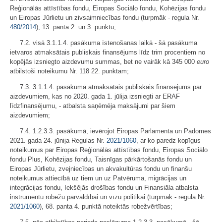
Reģionālās attīstības fondu, Eiropas Sociālo fondu, Kohēzijas fondu
un Eiropas Jūrlietu un zivsaimniecības fondu (turpmāk - regula Nr.
480/2014
), 13. panta 2. un 3. punktu;
7.2. visā 3.1.1.4. pasākuma īstenošanas laikā - šā pasākuma
ietvaros atmaksātais publiskais finansējums līdz trim procentiem no
kopējās izsniegto aizdevumu summas, bet ne vairāk kā 345 000
euro
atbilstoši noteikumu Nr. 118 22. punktam;
7.3. 3.1.1.4. pasākumā atmaksātais publiskais finansējums par
aizdevumiem, kas no 2020. gada 1. jūlija izsniegti ar ERAF
līdzfinansējumu, - atbalsta saņēmēja maksājumi par šiem
aizdevumiem;
7.4. 1.2.3.3. pasākumā, ievērojot Eiropas Parlamenta un Padomes
2021. gada 24. jūnija Regulas Nr.
2021/1060
, ar ko paredz kopīgus
noteikumus par Eiropas Reģionālās attīstības fondu, Eiropas Sociālo
fondu Plus, Kohēzijas fondu, Taisnīgas pārkārtošanās fondu un
Eiropas Jūrlietu, zvejniecības un akvakultūras fondu un finanšu
noteikumus attiecībā uz tiem un uz Patvēruma, migrācijas un
integrācijas fondu, Iekšējās drošības fondu un Finansiāla atbalsta
instrumentu robežu pārvaldībai un vīzu politikai (turpmāk - regula Nr.
2021/1060
), 68. panta 4. punktā noteiktās robežvērtības;