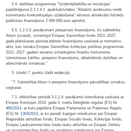
5.4. darbības programmas "Uzņēmējdarbība un inovācijas"
papildinājuma 2.2.1.4.1. apakšaktivitātes "Atbalsts aizdevumu veidā
komersantu konkurētspējas uzlabošanai" ietvaros atmaksāto līdzekļu
publiskais finansējums 2 000 000
euro
apmērā;
5.5. 1.2.3.3. pasākumam pieejamais finansējums, ko sabiedrība
Altum izsniedz, izmantojot Eiropas Savienības fondu 2021.-2027.
gada plānošanas perioda plānoto finansējumu saskaņā ar normatīvo
aktu, kas nosaka Eiropas Savienības kohēzijas politikas programmas
2021.-2027. gadam ietvaros izmantojamo finanšu instrumentu
īstenošanas kārtību, pieejamo finansējumu, atbalstāmās darbības un
attiecināmās izmaksas."
5. Izteikt 7. punktu šādā redakcijā:
"7. Sabiedrībai Altum ir pieejams finansējums pārvaldības izmaksu
segšanai:
7.1. atbilstības periodā 3.1.1.4. pasākuma īstenošanai saskaņā ar
Eiropas Komisijas 2014. gada 3. marta Deleģētās regulas (ES) Nr.
480/2014
, ar kuru papildina Eiropas Parlamenta un Padomes Regulu
(ES) Nr.
1303/2013
, ar ko paredz kopīgus noteikumus par Eiropas
Reģionālās attīstības fondu, Eiropas Sociālo fondu, Kohēzijas fondu,
Eiropas Lauksaimniecības fondu lauku attīstībai un Eiropas Jūrlietu
un zivsaimniecības fondu un vispārīgus noteikumus par Eiropas