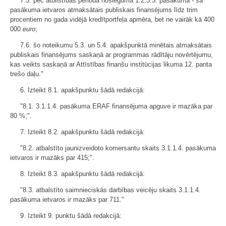
7.5. pēc atbilstības perioda noslēguma 1.2.3.3. pasākumā - šā
pasākuma ietvaros atmaksātais publiskais finansējums līdz trim
procentiem no gada vidējā kredītportfeļa apmēra, bet ne vairāk kā 400
000
euro
;
7.6. šo noteikumu 5.3. un 5.4. apakšpunktā minētais atmaksātais
publiskais finansējums saskaņā ar programmas rādītāju novērtējumu,
kas veikts saskaņā ar Attīstības finanšu institūcijas likuma 12. panta
trešo daļu."
6. Izteikt 8.1. apakšpunktu šādā redakcijā:
"8.1. 3.1.1.4. pasākuma ERAF finansējuma apguve ir mazāka par
80 %;".
7. Izteikt 8.2. apakšpunktu šādā redakcijā:
"8.2. atbalstīto jaunizveidoto komersantu skaits 3.1.1.4. pasākuma
ietvaros ir mazāks par 415;".
8. Izteikt 8.3. apakšpunktu šādā redakcijā:
"8.3. atbalstīto saimnieciskās darbības veicēju skaits 3.1.1.4.
pasākuma ietvaros ir mazāks par 711."
9. Izteikt 9. punktu šādā redakcijā: