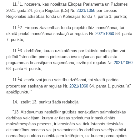
1
11.
1. nozarēm, kas noteiktas Eiropas Parlamenta un Padomes
2021. gada 24. jūnija Regulas (ES) Nr.
2021/1058
par Eiropas
Reģionālās attīstības fondu un Kohēzijas fondu 7. panta 1. punktā;
1
11.
2. Eiropas Savienības fondu projektu līdzfinansēšanai, tai
skaitā priekšfinansēšanai saskaņā ar regulas Nr.
2021/1060
58. panta
7. punktu;
1
11.
3. darbībām, kuras uzskatāmas par faktiski pabeigtām vai
pilnībā īstenotām pirms pieteikuma iesniegšanas par atbalsta
programmas finansējuma saņemšanu, ievērojot regulas Nr.
2021/1060
63. panta 6. punktu;
1
11.
4. esošu vai jaunu saistību dzēšanai, tai skaitā parāda
procentiem saskaņā ar regulas Nr.
2021/1060
64. panta 1. punkta "a"
apakšpunktu."
14. Izteikt 13. punktu šādā redakcijā:
"13. Aizdevumus nepiešķir grūtībās nonākušam saimnieciskās
darbības veicējam, kuram ar tiesas spriedumu ir pasludināts
maksātnespējas process, ir ierosināts vai tiek īstenots tiesiskās
aizsardzības process vai ja saimnieciskās darbības veicējs atbilst
normatīvajos aktos noteiktajiem kritērijiem, uz kuriem pamatojoties