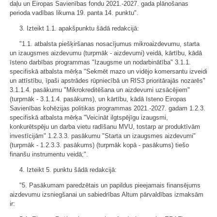
daļu un Eiropas Savienības fondu 2021.-2027. gada plānošanas
perioda vadības likuma 19. panta 14. punktu".
3. Izteikt 1.1. apakšpunktu šādā redakcijā:
"1.1. atbalsta piešķiršanas nosacījumus mikroaizdevumu, starta
un izaugsmes aizdevumu (turpmāk - aizdevumi) veidā, kārtību, kādā
īsteno darbības programmas "Izaugsme un nodarbinātība" 3.1.1.
specifiskā atbalsta mērķa "Sekmēt mazo un vidējo komersantu izveidi
un attīstību, īpaši apstrādes rūpniecībā un RIS3 prioritārajās nozarēs"
3.1.1.4. pasākumu "Mikrokreditēšana un aizdevumi uzsācējiem"
(turpmāk - 3.1.1.4. pasākums), un kārtību, kādā īsteno Eiropas
Savienības kohēzijas politikas programmas 2021.-2027. gadam 1.2.3.
specifiskā atbalsta mērķa "Veicināt ilgtspējīgu izaugsmi,
konkurētspēju un darba vietu radīšanu MVU, tostarp ar produktīvām
investīcijām" 1.2.3.3. pasākumu "Starta un izaugsmes aizdevumi"
(turpmāk - 1.2.3.3. pasākums) (turpmāk kopā - pasākums) tiešo
finanšu instrumentu veidā;".
4. Izteikt 5. punktu šādā redakcijā:
"5. Pasākumam paredzētais un papildus pieejamais finansējums
aizdevumu izsniegšanai un sabiedrības Altum pārvaldības izmaksām
ir: