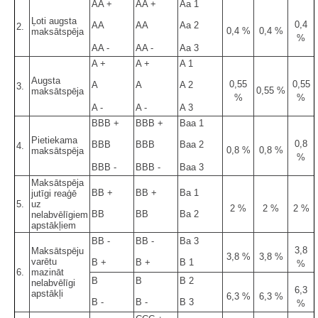
AA +
AA +
Aa 1
Ļoti augsta
0,4
AA
AA
Aa 2
2.
0,4 %
0,4 %
maksātspēja
%
AA -
AA -
Aa 3
A +
A +
A 1
Augsta
0,55
0,55
A
A
A 2
3.
0,55 %
maksātspēja
%
%
A -
A -
A 3
BBB +
BBB +
Baa 1
Pietiekama
0,8
BBB
BBB
Baa 2
4.
0,8 %
0,8 %
maksātspēja
%
BBB -
BBB -
Baa 3
Maksātspēja
BB +
BB +
Ba 1
jutīgi reaģē
5.
uz
2 %
2 %
2 %
BB
BB
Ba 2
nelabvēlīgiem
apstākļiem
BB -
BB -
Ba 3
3,8
Maksātspēju
3,8 %
3,8 %
varētu
B +
B +
B 1
%
6.
mazināt
B
B
B 2
nelabvēlīgi
6,3
apstākļi
6,3 %
6,3 %
B -
B -
B 3
%