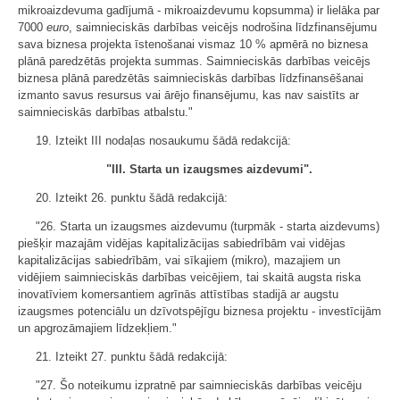
mikroaizdevuma gadījumā - mikroaizdevumu kopsumma) ir lielāka par
7000
euro
, saimnieciskās darbības veicējs nodrošina līdzfinansējumu
sava biznesa projekta īstenošanai vismaz 10 % apmērā no biznesa
plānā paredzētās projekta summas. Saimnieciskās darbības veicējs
biznesa plānā paredzētās saimnieciskās darbības līdzfinansēšanai
izmanto savus resursus vai ārējo finansējumu, kas nav saistīts ar
saimnieciskās darbības atbalstu."
19. Izteikt III nodaļas nosaukumu šādā redakcijā:
"III. Starta un izaugsmes aizdevumi".
20. Izteikt 26. punktu šādā redakcijā:
"26. Starta un izaugsmes aizdevumu (turpmāk - starta aizdevums)
piešķir mazajām vidējas kapitalizācijas sabiedrībām vai vidējas
kapitalizācijas sabiedrībām, vai sīkajiem (mikro), mazajiem un
vidējiem saimnieciskās darbības veicējiem, tai skaitā augsta riska
inovatīviem komersantiem agrīnās attīstības stadijā ar augstu
izaugsmes potenciālu un dzīvotspējīgu biznesa projektu - investīcijām
un apgrozāmajiem līdzekļiem."
21. Izteikt 27. punktu šādā redakcijā:
"27. Šo noteikumu izpratnē par saimnieciskās darbības veicēju