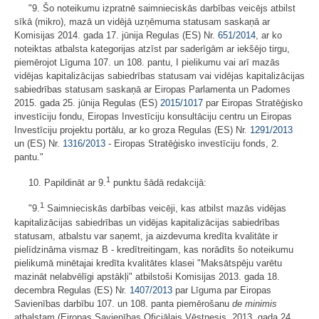
"9. Šo noteikumu izpratnē saimnieciskās darbības veicējs atbilst
sīkā (mikro), mazā un vidējā uzņēmuma statusam saskaņā ar
Komisijas 2014. gada 17. jūnija Regulas (ES) Nr.
651/2014
, ar ko
noteiktas atbalsta kategorijas atzīst par saderīgām ar iekšējo tirgu,
piemērojot Līguma 107. un 108. pantu, I pielikumu vai arī mazās
vidējas kapitalizācijas sabiedrības statusam vai vidējas kapitalizācijas
sabiedrības statusam saskaņā ar Eiropas Parlamenta un Padomes
2015. gada 25. jūnija Regulas (ES)
2015/1017
par Eiropas Stratēģisko
investīciju fondu, Eiropas Investīciju konsultāciju centru un Eiropas
Investīciju projektu portālu, ar ko groza Regulas (ES) Nr.
1291/2013
un (ES) Nr.
1316/2013
- Eiropas Stratēģisko investīciju fonds, 2.
pantu."
1
10. Papildināt ar 9.
punktu šādā redakcijā:
1
"9.
Saimnieciskās darbības veicēji, kas atbilst mazās vidējas
kapitalizācijas sabiedrības un vidējas kapitalizācijas sabiedrības
statusam, atbalstu var saņemt, ja aizdevuma kredīta kvalitāte ir
pielīdzināma vismaz B - kredītreitingam, kas norādīts šo noteikumu
pielikumā minētajai kredīta kvalitātes klasei "Maksātspēju varētu
mazināt nelabvēlīgi apstākļi" atbilstoši Komisijas 2013. gada 18.
decembra Regulas (ES) Nr.
1407/2013
par Līguma par Eiropas
Savienības darbību 107. un 108. panta piemērošanu
de minimis
atbalstam (Eiropas Savienības Oficiālais Vēstnesis, 2013. gada 24.