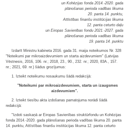
un Kohēzijas fonda 2014.-2020. gada
plānošanas perioda vadības likuma
20. panta 14. punktu,
Attīstības finanšu institūcijas likuma
12. panta ceturto daļu
un Eiropas Savienības fondu 2021.-2027. gada
plānošanas perioda vadības likuma
19. panta 14. punktu
Izdarīt Ministru kabineta 2016. gada 31. maija noteikumos Nr. 328
"Noteikumi par mikroaizdevumiem un starta aizdevumiem" (Latvijas
Vēstnesis, 2016, 106. nr.; 2018, 23., 90., 232. nr.; 2020, 83A., 157.
nr.; 2021, 69. nr.) šādus grozījumus:
1. Izteikt noteikumu nosaukumu šādā redakcijā:
"Noteikumi par mikroaizdevumiem, starta un izaugsmes
aizdevumiem".
2. Izteikt tiesību akta izdošanas pamatojuma norādi šādā
redakcijā:
"Izdoti saskaņā ar Eiropas Savienības struktūrfondu un Kohēzijas
fonda 2014.-2020. gada plānošanas perioda vadības likuma 20. panta
14. punktu, Attīstības finanšu institūcijas likuma 12. panta ceturto