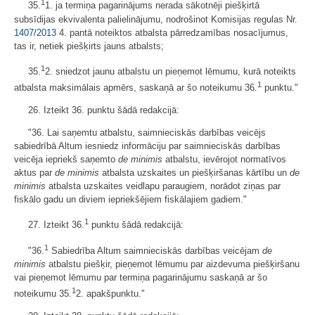
1
35.
1. ja termiņa pagarinājums nerada sākotnēji piešķirtā
subsīdijas ekvivalenta palielinājumu, nodrošinot Komisijas regulas Nr.
1407/2013
4. pantā noteiktos atbalsta pārredzamības nosacījumus,
tas ir, netiek piešķirts jauns atbalsts;
1
35.
2. sniedzot jaunu atbalstu un pieņemot lēmumu, kurā noteikts
1
atbalsta maksimālais apmērs, saskaņā ar šo noteikumu 36.
punktu."
26. Izteikt 36. punktu šādā redakcijā:
"36. Lai saņemtu atbalstu, saimnieciskās darbības veicējs
sabiedrībā Altum iesniedz informāciju par saimnieciskās darbības
veicēja iepriekš saņemto
de minimis
atbalstu, ievērojot normatīvos
aktus par
de minimis
atbalsta uzskaites un piešķiršanas kārtību un
de
minimis
atbalsta uzskaites veidlapu paraugiem, norādot ziņas par
fiskālo gadu un diviem iepriekšējiem fiskālajiem gadiem."
1
27. Izteikt 36.
punktu šādā redakcijā:
1
"36.
Sabiedrība Altum saimnieciskās darbības veicējam
de
minimis
atbalstu piešķir, pieņemot lēmumu par aizdevuma piešķiršanu
vai pieņemot lēmumu par termiņa pagarinājumu saskaņā ar šo
1
noteikumu 35.
2. apakšpunktu."