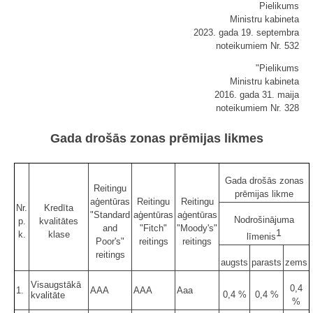
Pielikums
Ministru kabineta
2023. gada 19. septembra
noteikumiem Nr. 532
"Pielikums
Ministru kabineta
2016. gada 31. maija
noteikumiem Nr. 328
Gada drošās zonas prēmijas likmes
Gada drošās zonas
Reitingu
prēmijas likme
aģentūras
Reitingu
Reitingu
Nr.
Kredīta
"Standard
aģentūras
aģentūras
Nodrošinājuma
p.
kvalitātes
and
"Fitch"
"Moody's"
1
k.
klase
līmenis
Poor's"
reitings
reitings
reitings
augsts
parasts
zems
Visaugstākā
0,4
1.
AAA
AAA
Aaa
0,4 %
0,4 %
kvalitāte
%