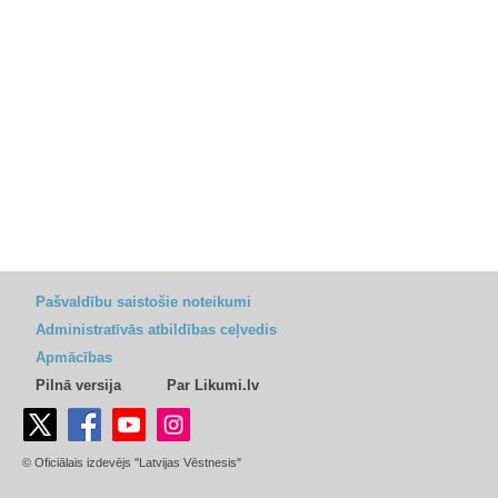
Pašvaldību saistošie noteikumi
Administratīvās atbildības ceļvedis
Apmācības
Pilnā versija
Par Likumi.lv
© Oficiālais izdevējs "Latvijas Vēstnesis"