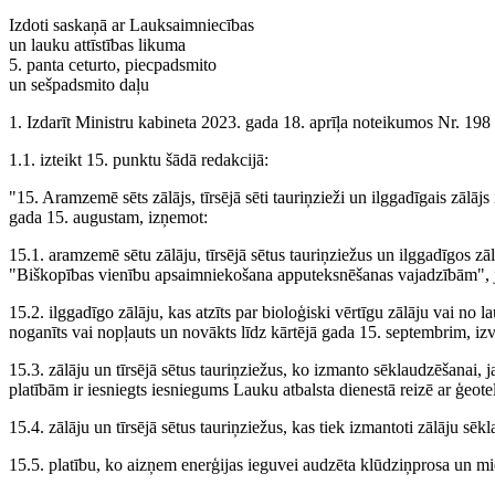
Izdoti saskaņā ar Lauksaimniecības
un lauku attīstības likuma
5. panta ceturto, piecpadsmito
un sešpadsmito daļu
1. Izdarīt Ministru kabineta 2023. gada 18. aprīļa noteikumos Nr. 198
1.1. izteikt 15. punktu šādā redakcijā:
"15. Aramzemē sēts zālājs, tīrsējā sēti tauriņzieži un ilggadīgais zālājs 
gada 15. augustam, izņemot:
15.1. aramzemē sētu zālāju, tīrsējā sētus tauriņziežus un ilggadīgos zāl
"Biškopības vienību apsaimniekošana apputeksnēšanas vajadzībām", ja 
15.2. ilggadīgo zālāju, kas atzīts par bioloģiski vērtīgu zālāju vai no
noganīts vai nopļauts un novākts līdz kārtējā gada 15. septembrim, i
15.3. zālāju un tīrsējā sētus tauriņziežus, ko izmanto sēklaudzēšanai, j
platībām ir iesniegts iesniegums Lauku atbalsta dienestā reizē ar ģeot
15.4. zālāju un tīrsējā sētus tauriņziežus, kas tiek izmantoti zālāju sē
15.5. platību, ko aizņem enerģijas ieguvei audzēta klūdziņprosa un miež