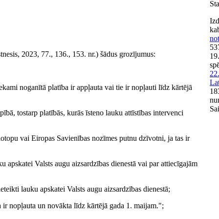
Sta
Iz
ka
no
53
nesis, 2023, 77., 136., 153. nr.) šādus grozījumus:
19
sp
22
Lat
ekami noganītā platība ir appļauta vai tie ir nopļauti līdz kārtējā
18
nu
Sai
bā, tostarp platībās, kurās īsteno lauku attīstības intervenci
iotopu vai Eiropas Savienības nozīmes putnu dzīvotni, ja tas ir
uku apskatei Valsts augu aizsardzības dienestā vai par attiecīgajām
ieteikti lauku apskatei Valsts augu aizsardzības dienestā;
a ir nopļauta un novākta līdz kārtējā gada 1. maijam.";