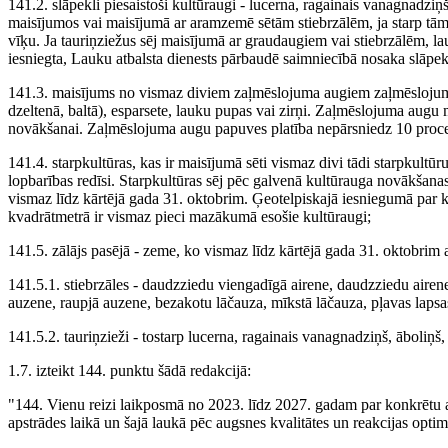
141.2. slāpekli piesaistoši kultūraugi - lucerna, ragainais vanagnadziņš,
maisījumos vai maisījumā ar aramzemē sētām stiebrzālēm, ja starp tām v
vīķu. Ja tauriņziežus sēj maisījumā ar graudaugiem vai stiebrzālēm, l
iesniegta, Lauku atbalsta dienests pārbaudē saimniecībā nosaka slāpek
141.3. maisījums no vismaz diviem zaļmēslojuma augiem zaļmēslojuma a
dzeltenā, baltā), esparsete, lauku pupas vai zirņi. Zaļmēslojuma augu
novākšanai. Zaļmēslojuma augu papuves platība nepārsniedz 10 proce
141.4. starpkultūras, kas ir maisījumā sēti vismaz divi tādi starpkultūru
lopbarības redīsi. Starpkultūras sēj pēc galvenā kultūrauga novākšana
vismaz līdz kārtējā gada 31. oktobrim. Ģeotelpiskajā iesniegumā par k
kvadrātmetrā ir vismaz pieci mazākumā esošie kultūraugi;
141.5. zālājs pasējā - zeme, ko vismaz līdz kārtējā gada 31. oktobrim 
141.5.1. stiebrzāles - daudzziedu viengadīgā airene, daudzziedu airene
auzene, raupjā auzene, bezakotu lāčauza, mīkstā lāčauza, pļavas lapsas
141.5.2. tauriņzieži - tostarp lucerna, ragainais vanagnadziņš, āboliņš,
1.7. izteikt 144. punktu šādā redakcijā:
"144. Vienu reizi laikposmā no 2023. līdz 2027. gadam par konkrētu atb
apstrādes laikā un šajā laukā pēc augsnes kvalitātes un reakcijas opt