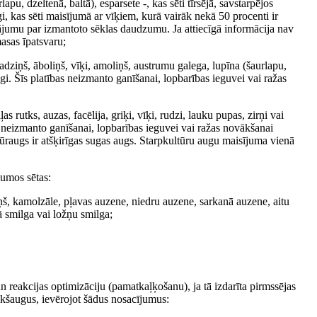
pu, dzeltenā, baltā), esparsete -, kas sēti tīrsējā, savstarpējos
, kas sēti maisījumā ar vīķiem, kurā vairāk nekā 50 procenti ir
nājumu par izmantoto sēklas daudzumu. Ja attiecīgā informācija nav
asas īpatsvaru;
iņš, āboliņš, vīķi, amoliņš, austrumu galega, lupīna (šaurlapu,
i. Šīs platības neizmanto ganīšanai, lopbarības ieguvei vai ražas
s rutks, auzas, facēlija, griķi, vīķi, rudzi, lauku pupas, zirņi vai
n neizmanto ganīšanai, lopbarības ieguvei vai ražas novākšanai
ūraugs ir atšķirīgas sugas augs. Starpkultūru augu maisījuma vienā
jumos sētas:
iņš, kamolzāle, pļavas auzene, niedru auzene, sarkanā auzene, aitu
ā smilga vai ložņu smilga;
 reakcijas optimizāciju (pamatkaļķošanu), ja tā izdarīta pirmssējas
ākšaugus, ievērojot šādus nosacījumus: