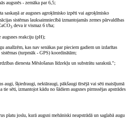
nās augsnēs - zemāka par 6,5;
ikta saskaņā ar augsnes agroķīmisko izpēti vai agroķīmisko
rmācijas sistēmas lauksaimniecībā izmantojamās zemes pārvaldības
ā CaCO
deva ir vismaz 6 t/ha;
3
r augsnes reakciju (pH);
gu analīzēm, kas nav senākas par pieciem gadiem un izdarītas
as sistēmas (turpmāk - GPS) koordinātām;
sardzības dienesta Mēslošanas līdzekļu un substrātu sarakstā.";
 augi, šķiedraugi, nektāraugi, pākšaugi tīrsējā vai sēti maisījumā
 ja tie sēti, izmantojot kādu no šādiem augsnes pirmssējas apstrādes
trus platu joslu, kurā augsni mehāniski neapstrādā un saglabā augu