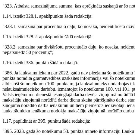
"323. Atbalsta samazinājuma summa, kas aprēķināta saskaņā ar šo not
1.14. izteikt 328.1. apakšpunktu šādā redakcijā:
"328.1. samazina par procentuālo daļu, ko nosaka, neidentificēto dzīvni
1.15. izteikt 328.2. apakšpunktu šādā redakcijā:
"328.2. samazina par divkāršotu procentuālo daļu, ko nosaka, neidentifi
nepārsniedz 50 procentu;";
1.16. izteikt 386. punktu šādā redakcijā:
"386. Ja lauksaimniekam par 2022. gadu nav pieejama šo noteikumu 1
punktā norādītā grāmatvedības uzskaites informācija vai šo noteikumu 
atbilstoši šo noteikumu 100. punktam, ja lauksaimnieks nodarbojas tik
nelauksaimniecisko darbību, izmantojot šo noteikumu 100. vai 101. p
Valsts ieņēmumu dienestā iesniegtajā darba devēja ziņojumā norādītā 
maksātāju ziņojumā norādītā darba dienu skaita pārrēķināto darba st
ziņojumā norādīto darba ienākumu un tiem piemērotā iedzīvotāju ienāk
laukstrādnieku ienākuma nodokļa maksātāju ziņojumā norādīto darb
1.17. papildināt ar 395. punktu šādā redakcijā:
"395. 2023. gadā šo noteikumu 53. punktā minēto informāciju Lauku at