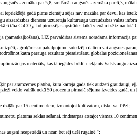
ts augsnēs - zemāka par 5,8, smilšmāla augsnēs - zemāka par 6,3, mālai
 vai iepriekšējā gadā pirms ziemāju sējas nav mazāka par devu, kas iete
u aizsardzības dienesta uzturētajā kultūraugu uzraudzības valsts info
nekā 6 t/ha CaCO
, tad pirmssējas apstrādes laikā vienā reizē izmantot
3
cija (pamatkaļķošana), LIZ pārvaldības sistēmā norādāma informācija pa
sko izpēti, agroķīmisko pakalpojumu sniedzēju datiem vai augsnes parau
 nodrošinot katra parauga rezultātu piesaistīšanu globālās pozicionēšan
optimizācijas materiāls, kas tā iegādes brīdī ir iekļauts Valsts augu aiz
r par aramzemes platību, kurā kārtējā gadā tiek audzēti graudaugi, eļļas
auriņzieži veido vairāk nekā 50 procentu pirmajā sējuma izveides gadā, un
 dziļāk par 15 centimetriem, izmantojot kultivatoru, disku vai frēzi;
entimetru platumā sēklas sēšanai, rindstarpās atstājot vismaz 10 centime
as augsni neapstrādā un near, bet sēj tieši rugainē.";