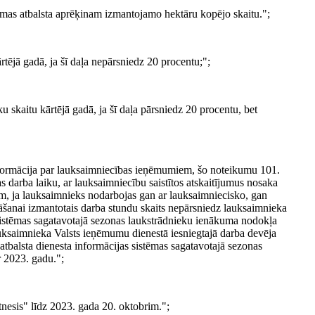
ēmas atbalsta aprēķinam izmantojamo hektāru kopējo skaitu.";
rtējā gadā, ja šī daļa nepārsniedz 20 procentu;";
u skaitu kārtējā gadā, ja šī daļa pārsniedz 20 procentu, bet
formācija par lauksaimniecības ieņēmumiem, šo noteikumu 101.
 darba laiku, ar lauksaimniecību saistītos atskaitījumus nosaka
am, ja lauksaimnieks nodarbojas gan ar lauksaimniecisko, gan
šanai izmantotais darba stundu skaits nepārsniedz lauksaimnieka
 sistēmas sagatavotajā sezonas laukstrādnieku ienākuma nodokļa
uksaimnieka Valsts ieņēmumu dienestā iesniegtajā darba devēja
balsta dienesta informācijas sistēmas sagatavotajā sezonas
 2023. gadu.";
nesis" līdz 2023. gada 20. oktobrim.";