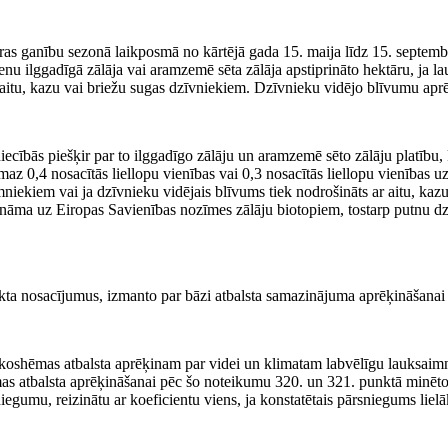
kuras ganību sezonā laikposmā no kārtējā gada 15. maija līdz 15. septe
 vienu ilggadīgā zālāja vai aramzemē sēta zālāja apstiprināto hektāru, 
 aitu, kazu vai briežu sugas dzīvniekiem. Dzīvnieku vidējo blīvumu apr
ecībās piešķir par to ilggadīgo zālāju un aramzemē sēto zālāju platību,
 0,4 nosacītās liellopu vienības vai 0,3 nosacītās liellopu vienības uz
iekiem vai ja dzīvnieku vidējais blīvums tiek nodrošināts ar aitu, kaz
ināma uz Eiropas Savienības nozīmes zālāju biotopiem, tostarp putnu dz
ta nosacījumus, izmanto par bāzi atbalsta samazinājuma aprēķināšanai
koshēmas atbalsta aprēķinam par videi un klimatam labvēlīgu lauksaimni
mas atbalsta aprēķināšanai pēc šo noteikumu 320. un 321. punktā minēto
egumu, reizinātu ar koeficientu viens, ja konstatētais pārsniegums lielāks