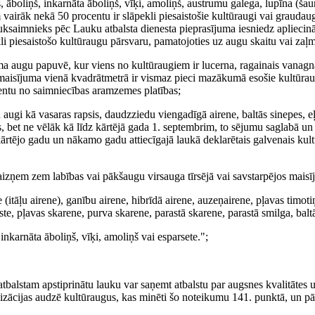
 āboliņš, inkarnāta āboliņš, vīķi, amoliņš, austrumu galega, lupīna (šaurla
airāk nekā 50 procentu ir slāpekli piesaistošie kultūraugi vai graudaugi
auksaimnieks pēc Lauku atbalsta dienesta pieprasījuma iesniedz aplieci
li piesaistošo kultūraugu pārsvaru, pamatojoties uz augu skaitu vai zaļm
ugu papuvē, kur viens no kultūraugiem ir lucerna, ragainais vanagnadz
 maisījuma vienā kvadrātmetrā ir vismaz pieci mazākumā esošie kultūraug
ntu no saimniecības aramzemes platības;
 augi kā vasaras rapsis, daudzziedu viengadīgā airene, baltās sinepes, eļļa
s, bet ne vēlāk kā līdz kārtējā gada 1. septembrim, to sējumu saglabā u
ārtējo gadu un nākamo gadu attiecīgajā laukā deklarētais galvenais kult
aizņem zem labības vai pākšaugu virsauga tīrsējā vai savstarpējos maisī
 (itāļu airene), ganību airene, hibrīdā airene, auzeņairene, pļavas timot
te, pļavas skarene, purva skarene, parastā skarene, parastā smilga, balt
 inkarnāta āboliņš, vīķi, amoliņš vai esparsete.";
alstam apstiprinātu lauku var saņemt atbalstu par augsnes kvalitātes un
imizācijas audzē kultūraugus, kas minēti šo noteikumu 141. punktā, un p