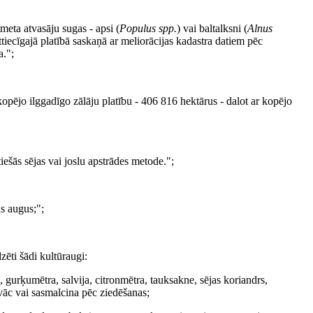
meta atvasāju sugas - apsi (
Populus spp.
) vai baltalksni (
Alnus
tiecīgajā platībā saskaņā ar meliorācijas kadastra datiem pēc
a.";
opējo ilggadīgo zālāju platību - 406 816 hektārus - dalot ar kopējo
iešās sējas vai joslu apstrādes metode.";
s augus;";
ēti šādi kultūraugi:
, gurķumētra, salvija, citronmētra, tauksakne, sējas koriandrs,
ovāc vai sasmalcina pēc ziedēšanas;