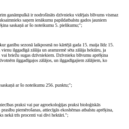
mbrim ganāmpulkā ir nodrošināts dzīvnieku vidējais blīvums vismaz
ja lauksaimnieks saņem ienākumu papildatbalstu gados jauniem
ēķina saskaņā ar šo noteikumu 5. pielikumu;";
 kur ganību sezonā laikposmā no kārtējā gada 15. maija līdz 15.
 vienu ilggadīgā zālāja un aramzemē sēta zālāja hektāru, ja
u vai briežu sugas dzīvniekiem. Dzīvnieku blīvumu aprēķina
īvotnēm ilggadīgajos zālājos, un ilggadīgajiem zālājiem, ko
 saskaņā ar šo noteikumu 256. punktu;";
ecības praksi vai par agroekoloģijas praksi bioloģiskās
 prasību piemērošanas, attiecīgās ekoshēmas atbalstu aprēķina,
 nekā trīs procenti vai divi hektāri.";