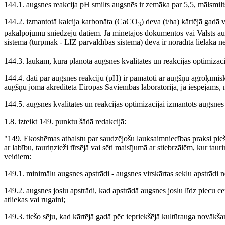
144.1. augsnes reakcija pH smilts augsnēs ir zemāka par 5,5, mālsmil
144.2. izmantotā kalcija karbonāta (CaCO
) deva (t/ha) kārtējā gadā
3
pakalpojumu sniedzēju datiem. Ja minētajos dokumentos vai Valsts aug
sistēmā (turpmāk - LIZ pārvaldības sistēma) deva ir norādīta lielāka 
144.3. laukam, kurā plānota augsnes kvalitātes un reakcijas optimizā
144.4. dati par augsnes reakciju (pH) ir pamatoti ar augšņu agroķīmi
augšņu jomā akreditētā Eiropas Savienības laboratorijā, ja iespējams,
144.5. augsnes kvalitātes un reakcijas optimizācijai izmantots augsnes 
1.8. izteikt 149. punktu šādā redakcijā:
"149. Ekoshēmas atbalstu par saudzējošu lauksaimniecības praksi piešķi
ar labību, tauriņzieži tīrsējā vai sēti maisījumā ar stiebrzālēm, kur t
veidiem:
149.1. minimālu augsnes apstrādi - augsnes virskārtas seklu apstrādi ne
149.2. augsnes joslu apstrādi, kad apstrādā augsnes joslu līdz piecu c
atliekas vai rugaini;
149.3. tiešo sēju, kad kārtējā gadā pēc iepriekšējā kultūrauga novākšan