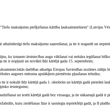
 "Tiešo maksājumu piešķiršanas kārtība lauksaimniekiem" (Latvijas Vēst
ir atbalsttiesīgi tiešo maksājumu saņemšanai, ja tie ir noganīti un nepieti
ājus, ko izmanto ārstniecības augu vākšanai vai nektāra iegūšanai biškopī
tie ir nopļauti un novākti līdz kārtējā gada 15. septembrim;
 lauksaimnieciskās darbības atkarīgu Eiropas Savienības nozīmes zālāju b
zvēloties augsnes mitruma apstākļiem piemērotu pļaušanas tehniku;
a tie ir nokulti līdz kārtējā gada 1. oktobrim un kārtējā gadā pieteikti la
elpisko iesniegumu;
klaudzēšanai un iesēti kārtējā gadā bez virsauga, ja tie nākamajā gadā ir p
abrālis, kuru ziedēšanas fāze ir sasniegta iepriekšējā gadā, ja šī platīb