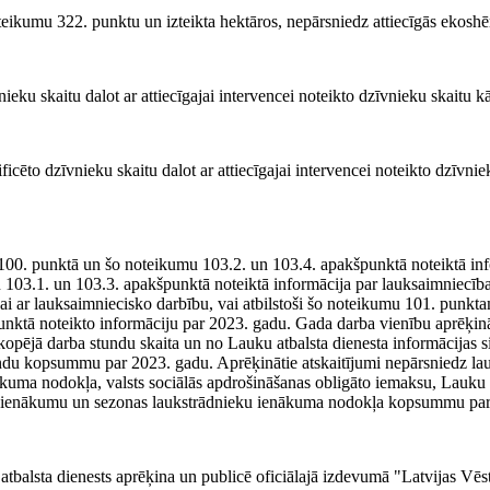
eikumu 322. punktu un izteikta hektāros, nepārsniedz attiecīgās ekosh
eku skaitu dalot ar attiecīgajai intervencei noteikto dzīvnieku skaitu kā
cēto dzīvnieku skaitu dalot ar attiecīgajai intervencei noteikto dzīvniek
00. punktā un šo noteikumu 103.2. un 103.4. apakšpunktā noteiktā in
103.1. un 103.3. apakšpunktā noteiktā informācija par lauksaimniecības
ai ar lauksaimniecisko darbību, vai atbilstoši šo noteikumu 101. punkt
unktā noteikto informāciju par 2023. gadu. Gada darba vienību aprēķinā
kopējā darba stundu skaita un no Lauku atbalsta dienesta informācijas
undu kopsummu par 2023. gadu. Aprēķinātie atskaitījumi nepārsniedz la
uma nodokļa, valsts sociālās apdrošināšanas obligāto iemaksu, Lauku at
a ienākumu un sezonas laukstrādnieku ienākuma nodokļa kopsummu par
balsta dienests aprēķina un publicē oficiālajā izdevumā "Latvijas Vēst