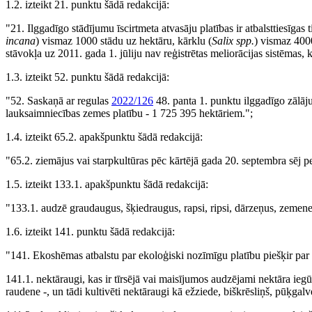
1.2. izteikt 21. punktu šādā redakcijā:
"21. Ilggadīgo stādījumu īscirtmeta atvasāju platības ir atbalsttiesīga
incana
) vismaz 1000 stādu uz hektāru, kārklu (
Salix spp.
) vismaz 4000
stāvokļa uz 2011. gada 1. jūliju nav reģistrētas meliorācijas sistēmas, 
1.3. izteikt 52. punktu šādā redakcijā:
"52. Saskaņā ar regulas
2022/126
48. panta 1. punktu ilggadīgo zālāju
lauksaimniecības zemes platību - 1 725 395 hektāriem.";
1.4. izteikt 65.2. apakšpunktu šādā redakcijā:
"65.2. ziemājus vai starpkultūras pēc kārtējā gada 20. septembra sēj pe
1.5. izteikt 133.1. apakšpunktu šādā redakcijā:
"133.1. audzē graudaugus, šķiedraugus, rapsi, ripsi, dārzeņus, zemen
1.6. izteikt 141. punktu šādā redakcijā:
"141. Ekoshēmas atbalstu par ekoloģiski nozīmīgu platību piešķir par 
141.1. nektāraugi, kas ir tīrsējā vai maisījumos audzējami nektāra iegūš
raudene -, un tādi kultivēti nektāraugi kā ežziede, biškrēsliņš, pūķga