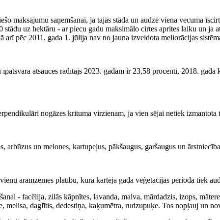
s tiešo maksājumu saņemšanai, ja tajās stāda un audzē viena vecuma īscirt
 stādu uz hektāru - ar piecu gadu maksimālo cirtes aprites laiku un ja at
kā arī pēc 2011. gada 1. jūlija nav no jauna izveidota meliorācijas sistēm
 īpatsvara atsauces rādītājs 2023. gadam ir 23,58 procenti, 2018. gada k
rpendikulāri nogāzes krituma virzienam, ja vien sējai netiek izmantota t
es, arbūzus un melones, kartupeļus, pākšaugus, garšaugus un ārstniecība
vienu aramzemes platību, kurā kārtējā gada veģetācijas periodā tiek audz
anai - facēlija, zilās kāpnītes, lavanda, malva, mārdadzis, izops, mātere
lve, melisa, daglītis, dedestiņa, kaķumētra, rudzupuķe. Tos nopļauj un n