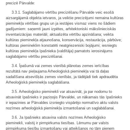
precizē Pārvalde:
3.3.1. Saglabājamo vērtību precizēšanu Pārvalde veic esošā
aizsargājamā objekta ietvaros, ja veiktie precizējumi nemaina kultūras
pieminekļa vērtības grupu un ja iestājies vismaz viens no šādiem
gadījumiem: saņemti jauni izpētes, arhitektoniski mākslinieciskās
inventarizācijas materiāli; aktualizēta vērtību apzināšana; veikta
kultūras pieminekļa atjaunošana, konservācija, restaurācija, pārbūve;
kultūras piemineklim konstatēti neatgriezeniski bojājumi; iesniegts
kultūras pieminekļa īpašnieka (valdītāja) pamatots ierosinājums
saglabājamo vērtību precizēšanai.
3.4. Īpašumā vai zemes vienībā plānotas zemes ierīcības
rezultātā nav pieļaujama Arheoloģiskā pieminekļa vai tā daļas
sadalīšana atsevišķās zemes vienībās, ja tādējādi tiek apdraudēta
Arheoloģiskā pieminekļa saglabāšana.
3.5. Arheoloģisko pieminekli var atsavināt, ja par nodomu to
atsavināt īpašnieks ir paziņojis Pārvaldei, un nākamais tās īpašnieks
ir iepazinies ar Pārvaldes izsniegto vispārējo normatīvo aktu valsts
nozīmes arheoloģiskā pieminekļa izmantošanai un saglabāšanai.
3.6. Ja īpašnieks atsavina valsts nozīmes Arheoloģisko
pieminekli, valstij ir pirmpirkuma tiesības. Lēmumu par valsts
pirmpirkuma tiesību izmantošanu vai atteikšanos no tām pieņem