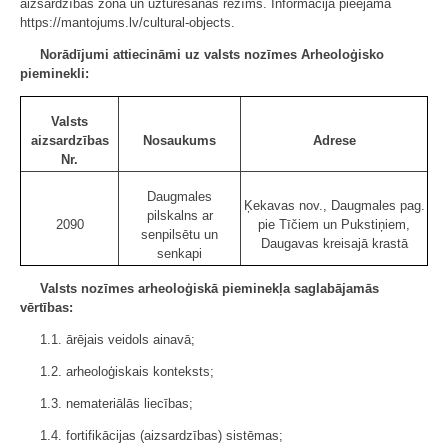
aizsardzības zona un uzturēšanas režīms. Informācija pieejama
https://mantojums.lv/cultural-objects.
Norādījumi attiecināmi uz valsts nozīmes Arheoloģisko
pieminekli:
Valsts
aizsardzības
Nosaukums
Adrese
Nr.
Daugmales
Ķekavas nov., Daugmales pag.
pilskalns ar
2090
pie Tīčiem un Pukstiņiem,
senpilsētu un
Daugavas kreisajā krastā
senkapi
Valsts nozīmes arheoloģiskā pieminekļa saglabājamās
vērtības:
1.1. ārējais veidols ainavā;
1.2. arheoloģiskais konteksts;
1.3. nemateriālās liecības;
1.4. fortifikācijas (aizsardzības) sistēmas;