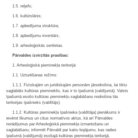
1.5. reljefs;
1.6. kultūrslānis;
1.7. apbedījuma struktūra;
1.8. apbedījumu inventārs;
1.9. arheoloģiskās senlietas.
Pārvaldes izvirzītās prasības:
1. Arheoloģiskā pieminekļa teritorijā:
1.1. Uzturēšanas režīms:
1.1.1. Fiziskajām un juridiskajām personām jānodrošina, lai tiktu
saglabāts kultūras piemineklis, kas ir to īpašumā (valdījumā). Valsts
īpašumā esošo kultūras pieminekļu saglabāšanu nodrošina tās
teritorijas īpašnieks (valdītājs).
1.1.2. Kultūras pieminekļa īpašnieka (valdītāja) pienākums ir
ievērot likumus un citus normatīvos aktus, kā arī Pārvaldes
norādījumus par Arheoloģiskā pieminekļa izmantošanu un
saglabāšanu; informēt Pārvaldi par katru bojājumu, kas radies
īpašumā (valdījumā) esošajā kultūras pieminekļa teritorijā.