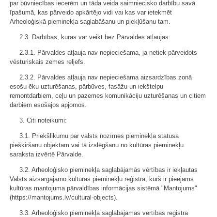
par būvniecības iecerēm un tāda veida saimniecisko darbību savā
īpašumā, kas pārveido apkārtējo vidi vai kas var ietekmēt
Arheoloģiskā pieminekļa saglabāšanu un piekļūšanu tam.
2.3. Darbības, kuras var veikt bez Pārvaldes atļaujas:
2.3.1. Pārvaldes atļauja nav nepieciešama, ja netiek pārveidots
vēsturiskais zemes reljefs.
2.3.2. Pārvaldes atļauja nav nepieciešama aizsardzības zonā
esošu ēku uzturēšanas, pārbūves, fasāžu un iekštelpu
remontdarbiem, ceļu un pazemes komunikāciju uzturēšanas un citiem
darbiem esošajos apjomos.
3. Citi noteikumi:
3.1. Priekšlikumu par valsts nozīmes pieminekļa statusa
piešķiršanu objektam vai tā izslēgšanu no kultūras pieminekļu
saraksta izvērtē Pārvalde.
3.2. Arheoloģisko pieminekļa saglabājamās vērtības ir iekļautas
Valsts aizsargājamo kultūras pieminekļu reģistrā, kurš ir pieejams
kultūras mantojuma pārvaldības informācijas sistēmā "Mantojums"
(https://mantojums.lv/cultural-objects).
3.3. Arheoloģisko pieminekļa saglabājamās vērtības reģistrā