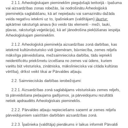
2.1.1. Arheoloģiskajam piemineklim pieguļošajā teritorijā - īpašuma
vai aizsardzības zonas robežās, lai nodrošinātu Arheoloģiskā
pieminekļa saglabāšanu, kā arī nepieļautu vai samazinātu dažāda
veida negatīvu ietekmi uz to, īpašniekam (valdītājam)
jāuztur:
apkārtnei raksturīgā ainava (ko veido tās elementi - meži, lauki,
pļavas, raksturīgā veģetācija), kā arī jānodrošina piekļūšanas iespēja
Arheoloģiskajam piemineklim.
2.1.2. Arheoloģiskā pieminekļa aizsardzības zonā darbības, kas
ietekmē kultūrvēsturisko vidi (piemēram, būvniecība, zemes reljefa
mākslīga pārveidošana, mežsaimnieciska darbība, tādu iepriekš
neidentificētu priekšmetu izcelšana no zemes vai ūdens, kuriem
varētu būt vēsturiska, zinātniska, mākslinieciska vai citāda kultūras
vērtība), drīkst veikt tikai ar Pārvaldes atļauju.
2.2. Saimnieciskās darbības ierobežojumi:
2.2.1. Aizsardzības zonā saglabājams vēsturiskais zemes reljefs,
tā pārveidošana pieļaujama gadījumos, ja pārveidojumu rezultātā
netiek apdraudēts Arheoloģiskais piemineklis.
2.2.2. Pārvaldes atļauju nepieciešams saņemt ar zemes reljefa
pārveidojumiem saistītām darbībām aizsardzības zonā.
2.2.3. Īpašnieka (valdītāja) pienākums ir laikus informēt Pārvaldi