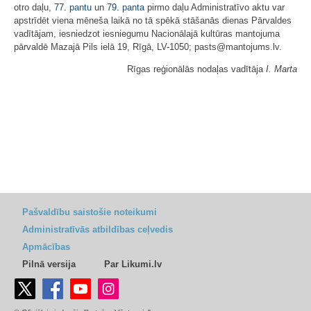
otro daļu,
77. pantu
un
79. panta
pirmo daļu Administratīvo aktu var
apstrīdēt viena mēneša laikā no tā spēkā stāšanās dienas Pārvaldes
vadītājam, iesniedzot iesniegumu Nacionālajā kultūras mantojuma
pārvaldē Mazajā Pils ielā 19, Rīgā, LV-1050; pasts@mantojums.lv.
Rīgas reģionālās nodaļas vadītāja
I. Marta
Pašvaldību saistošie noteikumi
Administratīvās atbildības ceļvedis
Apmācības
Pilnā versija
Par Likumi.lv