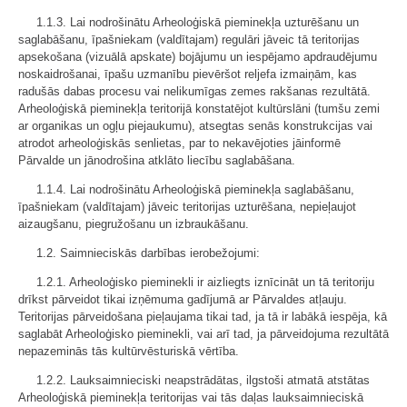
1.1.3. Lai nodrošinātu Arheoloģiskā pieminekļa uzturēšanu un
saglabāšanu, īpašniekam (valdītajam) regulāri jāveic tā teritorijas
apsekošana (vizuālā apskate) bojājumu un iespējamo apdraudējumu
noskaidrošanai, īpašu uzmanību pievēršot reljefa izmaiņām, kas
radušās dabas procesu vai nelikumīgas zemes rakšanas rezultātā.
Arheoloģiskā pieminekļa teritorijā konstatējot kultūrslāni (tumšu zemi
ar organikas un ogļu piejaukumu), atsegtas senās konstrukcijas vai
atrodot arheoloģiskās senlietas, par to nekavējoties jāinformē
Pārvalde un jānodrošina atklāto liecību saglabāšana.
1.1.4. Lai nodrošinātu Arheoloģiskā pieminekļa saglabāšanu,
īpašniekam (valdītajam) jāveic teritorijas uzturēšana, nepieļaujot
aizaugšanu, piegružošanu un izbraukāšanu.
1.2. Saimnieciskās darbības ierobežojumi:
1.2.1. Arheoloģisko pieminekli ir aizliegts iznīcināt un tā teritoriju
drīkst pārveidot tikai izņēmuma gadījumā ar Pārvaldes atļauju.
Teritorijas pārveidošana pieļaujama tikai tad, ja tā ir labākā iespēja, kā
saglabāt Arheoloģisko pieminekli, vai arī tad, ja pārveidojuma rezultātā
nepazeminās tās kultūrvēsturiskā vērtība.
1.2.2. Lauksaimnieciski neapstrādātas, ilgstoši atmatā atstātas
Arheoloģiskā pieminekļa teritorijas vai tās daļas lauksaimnieciskā