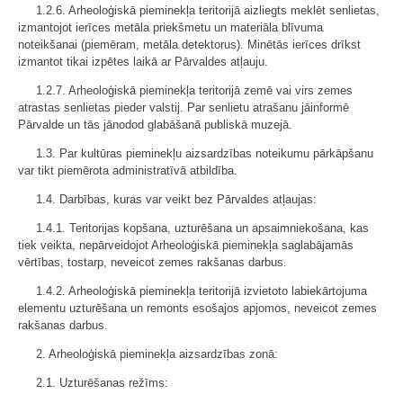
1.2.6. Arheoloģiskā pieminekļa teritorijā aizliegts meklēt senlietas,
izmantojot ierīces metāla priekšmetu un materiāla blīvuma
noteikšanai (piemēram, metāla detektorus). Minētās ierīces drīkst
izmantot tikai izpētes laikā ar Pārvaldes atļauju.
1.2.7. Arheoloģiskā pieminekļa teritorijā zemē vai virs zemes
atrastas senlietas pieder valstij. Par senlietu atrašanu jāinformē
Pārvalde un tās jānodod glabāšanā publiskā muzejā.
1.3. Par kultūras pieminekļu aizsardzības noteikumu pārkāpšanu
var tikt piemērota administratīvā atbildība.
1.4. Darbības, kuras var veikt bez Pārvaldes atļaujas:
1.4.1. Teritorijas kopšana, uzturēšana un apsaimniekošana, kas
tiek veikta, nepārveidojot Arheoloģiskā pieminekļa saglabājamās
vērtības, tostarp, neveicot zemes rakšanas darbus.
1.4.2. Arheoloģiskā pieminekļa teritorijā izvietoto labiekārtojuma
elementu uzturēšana un remonts esošajos apjomos, neveicot zemes
rakšanas darbus.
2. Arheoloģiskā pieminekļa aizsardzības zonā:
2.1. Uzturēšanas režīms: