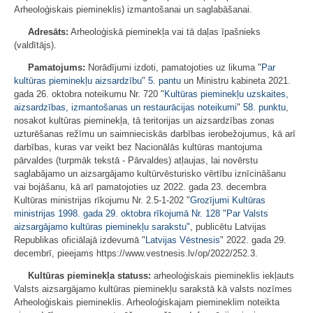
Arheoloģiskais piemineklis) izmantošanai un saglabāšanai.
Adresāts:
Arheoloģiskā pieminekļa vai tā daļas īpašnieks
(valdītājs).
Pamatojums:
Norādījumi izdoti, pamatojoties uz likuma "
Par
kultūras pieminekļu aizsardzību
"
5. pantu
un Ministru kabineta 2021.
gada 26. oktobra noteikumu Nr. 720 "
Kultūras pieminekļu uzskaites,
aizsardzības, izmantošanas un restaurācijas noteikumi
"
58. punktu
,
nosakot kultūras pieminekļa, tā teritorijas un aizsardzības zonas
uzturēšanas režīmu un saimnieciskās darbības ierobežojumus, kā arī
darbības, kuras var veikt bez Nacionālās kultūras mantojuma
pārvaldes (turpmāk tekstā - Pārvaldes) atļaujas, lai novērstu
saglabājamo un aizsargājamo kultūrvēsturisko vērtību iznīcināšanu
vai bojāšanu, kā arī pamatojoties uz 2022. gada 23. decembra
Kultūras ministrijas rīkojumu Nr. 2.5-1-202 "
Grozījumi Kultūras
ministrijas 1998. gada 29. oktobra rīkojumā Nr. 128 "Par Valsts
aizsargājamo kultūras pieminekļu sarakstu"
, publicētu Latvijas
Republikas oficiālajā izdevumā "
Latvijas Vēstnesis
" 2022. gada 29.
decembrī, pieejams https://www.vestnesis.lv/op/2022/252.3.
Kultūras pieminekļa statuss:
arheoloģiskais piemineklis iekļauts
Valsts aizsargājamo kultūras pieminekļu sarakstā kā valsts nozīmes
Arheoloģiskais piemineklis. Arheoloģiskajam piemineklim noteikta