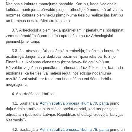
Nacionālā kultūras mantojuma pārvalde. Kārtību, kādā Nacionālā
kultūras mantojuma pārvalde pieņem attiecīgo lēmumu, kā arī valsts
nozīmes kultūras pieminekļu pirmpirkuma tiesību realizācijas kārtību
un termiņus nosaka Ministru kabinets.
3.7. Arheoloģiskā pieminekļa īpašniekam ir pienākums nostiprināt
zemesgrāmatā īpašuma tiesību aprobežojumu uz Arheoloģiskā
pieminekļa teritoriju.
3.8. Ja, atsavinot Arheoloģiskā pieminekļa, īpašnieks konstatē
aizdomīga darījuma vai darbības pazīmes, īpašnieks par to ziņo
Finanšu izlūkošanas dienestam (https://www.fid.gov.lv/lv) un
Pārvaldei. Ziņošanas pienākums attiecas arī uz līdzekļiem, kas rada
aizdomas, ka tie tieši vai netieši iegūti noziedzīga nodarījuma
rezultātā vai saistīti ar terorisma finansēšanu vai šādu darbību
mēģinājumu.
4. Apstrīdēšanas kārtība:
4.1. Saskaņā ar
Administratīvā procesa likuma
70. panta
pirmo
daļu Administratīvais akts stājas spēkā ar brīdi, kad tas paziņots
adresātam (publicēts Latvijas Republikas oficiālajā izdevējā "Latvijas
Vēstnesis").
4.2. Saskaņā ar
Administratīvā procesa likuma
76. panta
pirmo un