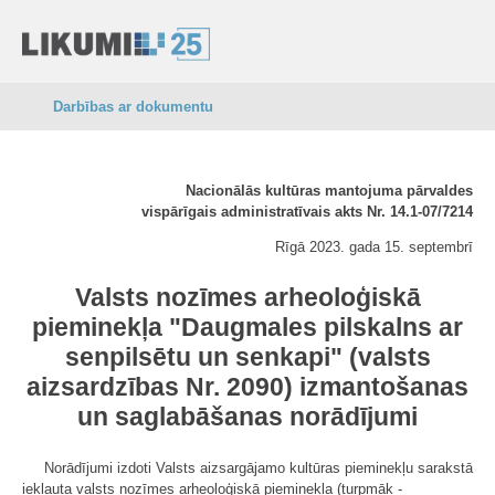
Darbības ar dokumentu
Nacionālās kultūras mantojuma pārvaldes
vispārīgais administratīvais akts Nr. 14.1-07/7214
Rīgā 2023. gada 15. septembrī
Valsts nozīmes arheoloģiskā
pieminekļa "Daugmales pilskalns ar
senpilsētu un senkapi" (valsts
aizsardzības Nr. 2090) izmantošanas
un saglabāšanas norādījumi
Norādījumi izdoti Valsts aizsargājamo kultūras pieminekļu sarakstā
iekļauta valsts nozīmes arheoloģiskā pieminekļa (turpmāk -