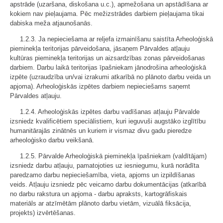
apstrāde (uzaršana, diskošana u.c.), apmežošana un apstādīšana ar
kokiem nav pieļaujama. Pēc mežizstrādes darbiem pieļaujama tikai
dabiska meža atjaunošanās.
1.2.3. Ja nepieciešama ar reljefa izmainīšanu saistīta Arheoloģiskā
pieminekļa teritorijas pārveidošana, jāsaņem Pārvaldes atļauju
kultūras pieminekļa teritorijas un aizsardzības zonas pārveidošanas
darbiem. Darbu laikā teritorijas īpašniekam jānodrošina arheoloģiskā
izpēte (uzraudzība un/vai izrakumi atkarībā no plānoto darbu veida un
apjoma). Arheoloģiskās izpētes darbiem nepieciešams saņemt
Pārvaldes atļauju.
1.2.4. Arheoloģiskās izpētes darbu vadīšanas atļauju Pārvalde
izsniedz kvalificētiem speciālistiem, kuri ieguvuši augstāko izglītību
humanitārajās zinātnēs un kuriem ir vismaz divu gadu pieredze
arheoloģisko darbu veikšanā.
1.2.5. Pārvalde Arheoloģiskā pieminekļa īpašniekam (valdītājam)
izsniedz darbu atļauju, pamatojoties uz iesniegumu, kurā norādīta
paredzamo darbu nepieciešamība, vieta, apjoms un izpildīšanas
veids. Atļauju izsniedz pēc veicamo darbu dokumentācijas (atkarībā
no darbu rakstura un apjoma - darbu apraksts, kartogrāfiskais
materiāls ar atzīmētām plānoto darbu vietām, vizuālā fiksācija,
projekts) izvērtēšanas.