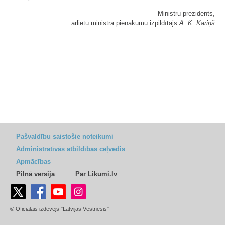
Ministru prezidents,
ārlietu ministra pienākumu izpildītājs
A. K. Kariņš
Pašvaldību saistošie noteikumi
Administratīvās atbildības ceļvedis
Apmācības
Pilnā versija
Par Likumi.lv
© Oficiālais izdevējs "Latvijas Vēstnesis"