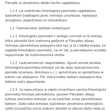
Pārvalde un jānodrošina atklāto liecību saglabāšana.
1.1.4. Lai nodrošinātu Arheoloģiskā pieminekļa saglabāšanu,
īpašniekam (valdītajam) jāveic teritorijas uzturēšana, nepieļaujot
aizaugšanu, piegružošanu un izbraukāšanu.
1.2. Saimnieciskās darbības ierobežojumi:
1.2.1. Arheoloģisko pieminekli ir aizliegts iznīcināt un tā teritoriju
drīkst pārveidot tikai izņēmuma gadījumā ar Pārvaldes atļauju.
Teritorijas pārveidošana pieļaujama tikai tad, ja tā ir labākā iespēja, kā
saglabāt Arheoloģisko pieminekli, vai arī tad, ja pārveidojuma rezultātā
nepazeminās tās kultūrvēsturiskā vērtība.
1.2.2. Lauksaimnieciski neapstrādātas, ilgstoši atmatā atstātas
Arheoloģiskā pieminekļa teritorijas vai tās daļas lauksaimnieciskā
apstrāde (uzaršana, diskošana u.c.), apmežošana un apstādīšana ar
kokiem nav pieļaujama. Pēc mežizstrādes darbiem pieļaujama tikai
dabiska meža atjaunošanās.
1.2.3. Ja nepieciešama ar reljefa izmainīšanu saistīta Arheoloģiskā
pieminekļa teritorijas pārveidošana, jāsaņem Pārvaldes atļauju
kultūras pieminekļa teritorijas un aizsardzības zonas pārveidošanas
darbiem. Darbu laikā teritorijas īpašniekam jānodrošina arheoloģiskā
izpēte (uzraudzība un/vai izrakumi atkarībā no plānoto darbu veida un