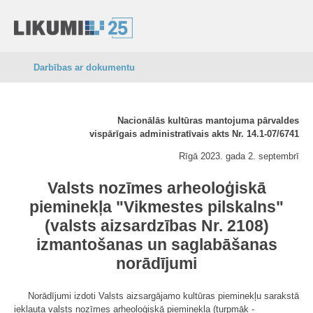
Darbības ar dokumentu
Nacionālās kultūras mantojuma pārvaldes
vispārīgais administratīvais akts Nr. 14.1-07/6741
Rīgā 2023. gada 2. septembrī
Valsts nozīmes arheoloģiskā
pieminekļa "Vikmestes pilskalns"
(valsts aizsardzības Nr. 2108)
izmantošanas un saglabāšanas
norādījumi
Norādījumi izdoti Valsts aizsargājamo kultūras pieminekļu sarakstā
iekļauta valsts nozīmes arheoloģiskā pieminekļa (turpmāk -