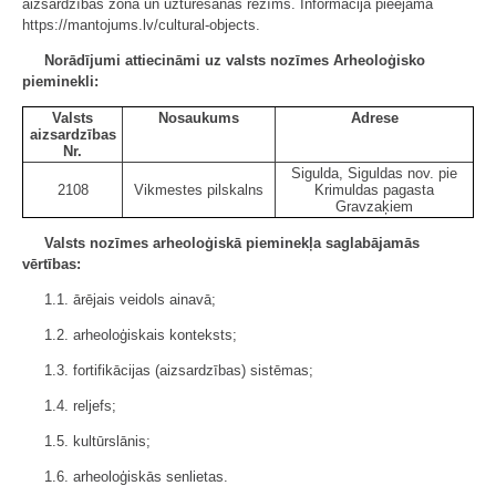
aizsardzības zona un uzturēšanas režīms. Informācija pieejama
https://mantojums.lv/cultural-objects.
Norādījumi attiecināmi uz valsts nozīmes Arheoloģisko
pieminekli:
Valsts
Nosaukums
Adrese
aizsardzības
Nr.
Sigulda, Siguldas nov. pie
2108
Vikmestes pilskalns
Krimuldas pagasta
Gravzaķiem
Valsts nozīmes arheoloģiskā pieminekļa saglabājamās
vērtības:
1.1. ārējais veidols ainavā;
1.2. arheoloģiskais konteksts;
1.3. fortifikācijas (aizsardzības) sistēmas;
1.4. reljefs;
1.5. kultūrslānis;
1.6. arheoloģiskās senlietas.