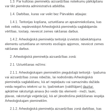
1.3. Par kultūras pieminekļu aizsardzības noteikumu pārkāpšanu
var tikt piemērota administratīvā atbildība.
1.4. Darbības, kuras var veikt bez Pārvaldes atļaujas:
1.4.1. Teritorijas kopšana, uzturēšana un apsaimniekošana, kas
tiek veikta, nepārveidojot Arheoloģiskā pieminekļa saglabājamās
vērtības, tostarp, neveicot zemes rakšanas darbus.
1.4.2. Arheoloģiskā pieminekļa teritorijā izvietoto labiekārtojuma
elementu uzturēšana un remonts esošajos apjomos, neveicot zemes
rakšanas darbus.
2. Arheoloģiskā pieminekļa aizsardzības zonā:
2.1. Uzturēšanas režīms:
2.1.1. Arheoloģiskajam piemineklim pieguļošajā teritorijā - īpašuma
vai aizsardzības zonas robežās, lai nodrošinātu Arheoloģiskā
pieminekļa saglabāšanu, kā arī nepieļautu vai samazinātu dažāda
veida negatīvu ietekmi uz to, īpašniekam (valdītājam)
jāuztur:
apkārtnei raksturīgā ainava (ko veido tās elementi - meži, lauki,
pļavas, raksturīgā veģetācija), kā arī jānodrošina piekļūšanas iespēja
Arheoloģiskajam piemineklim.
2.1.2. Arheoloģiskā pieminekļa aizsardzības zonā darbības, kas