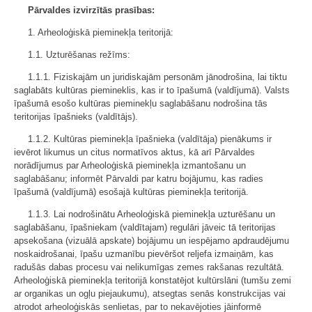
Pārvaldes izvirzītās prasības:
1. Arheoloģiskā pieminekļa teritorijā:
1.1. Uzturēšanas režīms:
1.1.1. Fiziskajām un juridiskajām personām jānodrošina, lai tiktu
saglabāts kultūras piemineklis, kas ir to īpašumā (valdījumā). Valsts
īpašumā esošo kultūras pieminekļu saglabāšanu nodrošina tās
teritorijas īpašnieks (valdītājs).
1.1.2. Kultūras pieminekļa īpašnieka (valdītāja) pienākums ir
ievērot likumus un citus normatīvos aktus, kā arī Pārvaldes
norādījumus par Arheoloģiskā pieminekļa izmantošanu un
saglabāšanu; informēt Pārvaldi par katru bojājumu, kas radies
īpašumā (valdījumā) esošajā kultūras pieminekļa teritorijā.
1.1.3. Lai nodrošinātu Arheoloģiskā pieminekļa uzturēšanu un
saglabāšanu, īpašniekam (valdītajam) regulāri jāveic tā teritorijas
apsekošana (vizuālā apskate) bojājumu un iespējamo apdraudējumu
noskaidrošanai, īpašu uzmanību pievēršot reljefa izmaiņām, kas
radušās dabas procesu vai nelikumīgas zemes rakšanas rezultātā.
Arheoloģiskā pieminekļa teritorijā konstatējot kultūrslāni (tumšu zemi
ar organikas un ogļu piejaukumu), atsegtas senās konstrukcijas vai
atrodot arheoloģiskās senlietas, par to nekavējoties jāinformē