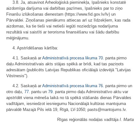
3.8. Ja, atsavinot Arheoloģiskā pieminekļa, īpašnieks konstatē
aizdomīga darījuma vai darbības pazīmes, īpašnieks par to ziņo
Finanšu izlūkošanas dienestam (https://www.fid.gov.lv/lv) un
Pārvaldei. Ziņošanas pienākums attiecas arī uz līdzekļiem, kas rada
aizdomas, ka tie tieši vai netieši iegūti noziedzīga nodarījuma
rezultātā vai saistīti ar terorisma finansēšanu vai šādu darbību
mēģinājumu.
4. Apstrīdēšanas kārtība:
4.1. Saskaņā ar
Administratīvā procesa likuma
70.
panta pirmo
daļu Administratīvais akts stājas spēkā ar brīdi, kad tas paziņots
adresātam (publicēts Latvijas Republikas oficiālajā izdevējā "Latvijas
Vēstnesis").
4.2. Saskaņā ar
Administratīvā procesa likuma
76.
panta pirmo un
otro daļu,
77.
pantu un
79.
panta pirmo daļu Administratīvo aktu var
apstrīdēt viena mēneša laikā no tā spēkā stāšanās dienas Pārvaldes
vadītājam, iesniedzot iesniegumu Nacionālajā kultūras mantojuma
pārvaldē Mazajā Pils ielā 19, Rīgā, LV-1050; pasts@mantojums.lv.
Rīgas reģionālās nodaļas vadītāja
I. Marta