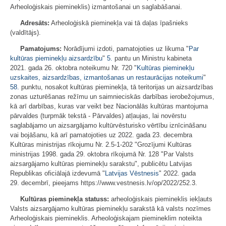
Arheoloģiskais piemineklis) izmantošanai un saglabāšanai.
Adresāts:
Arheoloģiskā pieminekļa vai tā daļas īpašnieks
(valdītājs).
Pamatojums:
Norādījumi izdoti, pamatojoties uz likuma "
Par
kultūras pieminekļu aizsardzību
"
5.
pantu un Ministru kabineta
2021. gada 26. oktobra noteikumu Nr. 720 "
Kultūras pieminekļu
uzskaites, aizsardzības, izmantošanas un restaurācijas noteikumi
"
58.
punktu, nosakot kultūras pieminekļa, tā teritorijas un aizsardzības
zonas uzturēšanas režīmu un saimnieciskās darbības ierobežojumus,
kā arī darbības, kuras var veikt bez Nacionālās kultūras mantojuma
pārvaldes (turpmāk tekstā - Pārvaldes) atļaujas, lai novērstu
saglabājamo un aizsargājamo kultūrvēsturisko vērtību iznīcināšanu
vai bojāšanu, kā arī pamatojoties uz 2022. gada 23. decembra
Kultūras ministrijas rīkojumu Nr. 2.5-1-202 "Grozījumi Kultūras
ministrijas 1998. gada 29. oktobra rīkojumā Nr. 128 "Par Valsts
aizsargājamo kultūras pieminekļu sarakstu", publicētu Latvijas
Republikas oficiālajā izdevumā "
Latvijas Vēstnesis
" 2022. gada
29. decembrī, pieejams https://www.vestnesis.lv/op/2022/252.3.
Kultūras pieminekļa statuss:
arheoloģiskais piemineklis iekļauts
Valsts aizsargājamo kultūras pieminekļu sarakstā kā valsts nozīmes
Arheoloģiskais piemineklis. Arheoloģiskajam piemineklim noteikta