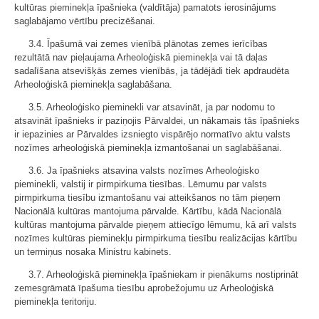
kultūras pieminekļa īpašnieka (valdītāja) pamatots ierosinājums
saglabājamo vērtību precizēšanai.
3.4. Īpašumā vai zemes vienībā plānotas zemes ierīcības
rezultātā nav pieļaujama Arheoloģiskā pieminekļa vai tā daļas
sadalīšana atsevišķās zemes vienībās, ja tādējādi tiek apdraudēta
Arheoloģiskā pieminekļa saglabāšana.
3.5. Arheoloģisko pieminekli var atsavināt, ja par nodomu to
atsavināt īpašnieks ir paziņojis Pārvaldei, un nākamais tās īpašnieks
ir iepazinies ar Pārvaldes izsniegto vispārējo normatīvo aktu valsts
nozīmes arheoloģiskā pieminekļa izmantošanai un saglabāšanai.
3.6. Ja īpašnieks atsavina valsts nozīmes Arheoloģisko
pieminekli, valstij ir pirmpirkuma tiesības. Lēmumu par valsts
pirmpirkuma tiesību izmantošanu vai atteikšanos no tām pieņem
Nacionālā kultūras mantojuma pārvalde. Kārtību, kādā Nacionālā
kultūras mantojuma pārvalde pieņem attiecīgo lēmumu, kā arī valsts
nozīmes kultūras pieminekļu pirmpirkuma tiesību realizācijas kārtību
un termiņus nosaka Ministru kabinets.
3.7. Arheoloģiskā pieminekļa īpašniekam ir pienākums nostiprināt
zemesgrāmatā īpašuma tiesību aprobežojumu uz Arheoloģiskā
pieminekļa teritoriju.