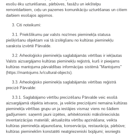
esošu ēku uzturēšanas, pārbūves, fasāžu un iekštelpu
remontdarbiem, ceļu un pazemes komunikāciju uzturēšanas un citiem
darbiem esošajos apjomos.
3. Citi noteikumi:
3.1. Priekšlikumu par valsts nozīmes pieminekļa statusa
piešķiršanu objektam vai tā izslēgšanu no kultūras pieminekļu
saraksta izvērtē Pārvalde.
3.2. Arheoloģisko pieminekļa saglabājamās vērtības ir iekļautas
Valsts aizsargājamo kultūras pieminekļu reģistrā, kurš ir pieejams
kultūras mantojuma pārvaldības informācijas sistēmā "Mantojums"
(https://mantojums.lv/cultural-objects).
3.3. Arheoloģisko pieminekļa saglabājamās vērtības reģistrā
precizē Pārvalde:
3.3.1. Saglabājamo vērtību precizēšanu Pārvalde veic esošā
aizsargājamā objekta ietvaros, ja veiktie precizējumi nemaina kultūras
pieminekļa vērtības grupu un ja iestājies vismaz viens no šādiem
gadījumiem: saņemti jauni izpētes, arhitektoniski mākslinieciskās
inventarizācijas materiāli; aktualizēta vērtību apzināšana; veikta
kultūras pieminekļa atjaunošana, konservācija, restaurācija, pārbūve;
kultūras piemineklim konstatēti neatgriezeniski bojājumi; iesniegts