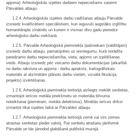
apjoma). Arheoloģiskās izpētes darbiem nepieciešams saņemt
Pārvaldes atļauju.
1.2.4. Arheoloģiskās izpētes darbu vadīšanas atļauju Pārvalde
izsniedz kvalificētiem speciālistiem, kuri ieguvuši augstāko izglītību
humanitārajās zinātnēs un kuriem ir vismaz divu gadu pieredze
arheoloģisko darbu veikšanā.
1.2.5. Pārvalde Arheoloģiskā pieminekļa īpašniekam (valdītājam)
izsniedz darbu atļauju, pamatojoties uz iesniegumu, kurā norādīta
paredzamo darbu nepieciešamība, vieta, apjoms un izpildīšanas
veids. Atļauju izsniedz pēc veicamo darbu dokumentācijas (atkarībā
no darbu rakstura un apjoma - darbu apraksts, kartogrāfiskais
materiāls ar atzīmētām plānoto darbu vietām, vizuālā fiksācija,
projekts) izvērtēšanas.
1.2.6. Arheoloģiskā pieminekļa teritorijā aizliegts meklēt senlietas,
izmantojot ierīces metāla priekšmetu un materiāla blīvuma
noteikšanai (piemēram, metāla detektorus). Minētās ierīces drīkst
izmantot tikai izpētes laikā ar Pārvaldes atļauju.
1.2.7. Arheoloģiskā pieminekļa teritorijā zemē vai virs zemes
atrastas senlietas pieder valstij. Par senlietu atrašanu jāinformē
Pārvalde un tās jānodod glabāšanā publiskā muzejā.