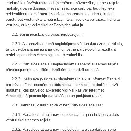
ietekmē kultūrvēsturisko vidi (piemēram, būvniecība, zemes reljefa
mākslīga pārveidošana, mežsaimnieciska darbība, tādu iepriekš
neidentificētu priekšmetu izcelšana no zemes vai ūdens, kuriem
varētu būt vēsturiska, zinātniska, mākslinieciska vai citāda kultūras
vērtība), drīkst veikt tikai ar Pārvaldes atļauju.
2.2. Saimnieciskās darbības ierobežojumi:
2.2.1. Aizsardzības zonā saglabājams vēsturiskais zemes reljefs,
tā pārveidošana pieļaujama gadījumos, ja pārveidojumu rezultātā
netiek apdraudēts Arheoloģiskais piemineklis.
2.2.2. Pārvaldes atļauju nepieciešams saņemt ar zemes reljefa
pārveidojumiem saistītām darbībām aizsardzības zonā.
2.2.3. Īpašnieka (valdītāja) pienākums ir laikus informēt Pārvaldi
par būvniecības iecerēm un tāda veida saimniecisko darbību savā
īpašumā, kas pārveido apkārtējo vidi vai kas var ietekmēt
Arheoloģiskā pieminekļa saglabāšanu un piekļūšanu tam.
2.3. Darbības, kuras var veikt bez Pārvaldes atļaujas:
2.3.1. Pārvaldes atļauja nav nepieciešama, ja netiek pārveidots
vēsturiskais zemes reljefs.
2.3.2. Pārvaldes atļauja nav nepieciešama aizsardzības zonā