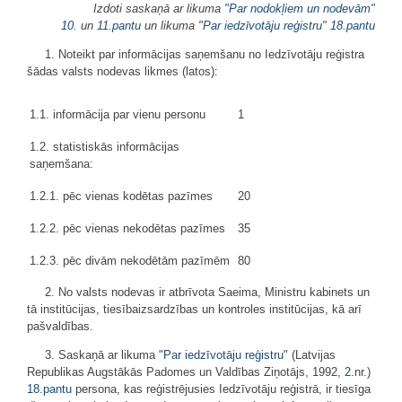
Izdoti saskaņā ar likuma "
Par nodokļiem un nodevām
"
10.
un
11.pantu
un likuma "
Par iedzīvotāju reģistru
"
18.pantu
1. Noteikt par informācijas saņemšanu no Iedzīvotāju reģistra
šādas valsts nodevas likmes (latos):
1.1. informācija par vienu personu
1
1.2. statistiskās informācijas
saņemšana:
1.2.1. pēc vienas kodētas pazīmes
20
1.2.2. pēc vienas nekodētas pazīmes
35
1.2.3. pēc divām nekodētām pazīmēm
80
2. No valsts nodevas ir atbrīvota Saeima, Ministru kabinets un
tā institūcijas, tiesībaizsardzības un kontroles institūcijas, kā arī
pašvaldības.
3. Saskaņā ar likuma "
Par iedzīvotāju reģistru
" (Latvijas
Republikas Augstākās Padomes un Valdības Ziņotājs, 1992,
2.
nr.)
18.pantu
persona, kas reģistrējusies Iedzīvotāju reģistrā, ir tiesīga