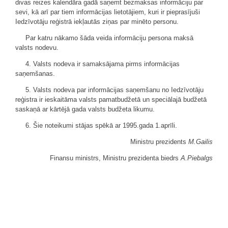
divas reizes kalendāra gadā saņemt bezmaksas informāciju par
sevi, kā arī par tiem informācijas lietotājiem, kuri ir pieprasījuši
Iedzīvotāju reģistrā iekļautās ziņas par minēto personu.
Par katru nākamo šāda veida informāciju persona maksā
valsts nodevu.
4. Valsts nodeva ir samaksājama pirms informācijas
saņemšanas.
5. Valsts nodeva par informācijas saņemšanu no Iedzīvotāju
reģistra ir ieskaitāma valsts pamatbudžetā un speciālajā budžetā
saskaņā ar kārtējā gada valsts budžeta likumu.
6. Šie noteikumi stājas spēkā ar 1995.gada 1.aprīli.
Ministru prezidents
M.Gailis
Finansu ministrs, Ministru prezidenta biedrs
A.Piebalgs