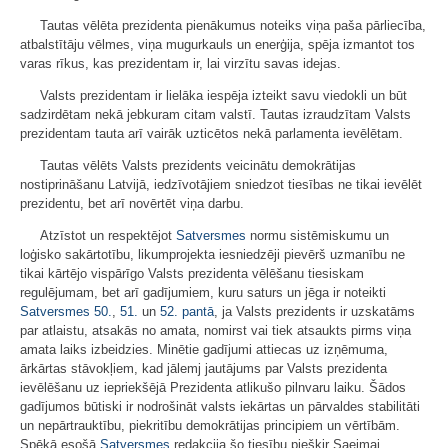
Tautas vēlēta prezidenta pienākumus noteiks viņa paša pārliecība,
atbalstītāju vēlmes, viņa mugurkauls un enerģija, spēja izmantot tos
varas rīkus, kas prezidentam ir, lai virzītu savas idejas.
Valsts prezidentam ir lielāka iespēja izteikt savu viedokli un būt
sadzirdētam nekā jebkuram citam valstī. Tautas izraudzītam Valsts
prezidentam tauta arī vairāk uzticētos nekā parlamenta ievēlētam.
Tautas vēlēts Valsts prezidents veicinātu demokrātijas
nostiprināšanu Latvijā, iedzīvotājiem sniedzot tiesības ne tikai ievēlēt
prezidentu, bet arī novērtēt viņa darbu.
Atzīstot un respektējot
Satversmes
normu sistēmiskumu un
loģisko sakārtotību, likumprojekta iesniedzēji pievērš uzmanību ne
tikai kārtējo vispārīgo Valsts prezidenta vēlēšanu tiesiskam
regulējumam, bet arī gadījumiem, kuru saturs un jēga ir noteikti
Satversmes
50.
,
51.
un
52. pantā
, ja Valsts prezidents ir uzskatāms
par atlaistu, atsakās no amata, nomirst vai tiek atsaukts pirms viņa
amata laiks izbeidzies. Minētie gadījumi attiecas uz izņēmuma,
ārkārtas stāvokļiem, kad jālemj jautājums par Valsts prezidenta
ievēlēšanu uz iepriekšējā Prezidenta atlikušo pilnvaru laiku. Šādos
gadījumos būtiski ir nodrošināt valsts iekārtas un pārvaldes stabilitāti
un nepārtrauktību, piekritību demokrātijas principiem un vērtībām.
Spēkā esošā
Satversmes
redakcija šo tiesību piešķir Saeimai.