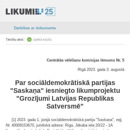
Darbības ar dokumentu
Tiesību akts:
spēkā esošs
Centrālās vēlēšanu komisijas lēmums Nr. 5
Rīgā 2023. gada 3. augustā
Par sociāldemokrātiskā partijas
"Saskaņa" iesniegto likumprojektu
"Grozījumi
Latvijas Republikas
Satversmē
"
[1] 2023. gada 1. jūnijā sociāldemokrātiskā partija "Saskaņa", reģ.
Nr. 40008153670, juridiskā adrese: Rīga, Jēkaba iela 20/22 - 1A