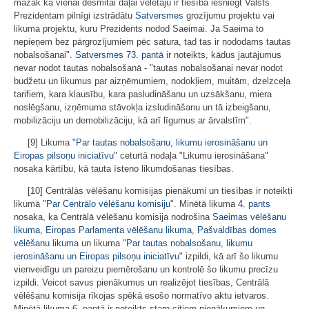
mazāk kā vienai desmitai daļai vēlētāju ir tiesība iesniegt Valsts
Prezidentam pilnīgi izstrādātu
Satversmes
grozījumu projektu vai
likuma projektu, kuru Prezidents nodod Saeimai. Ja Saeima to
nepieņem bez pārgrozījumiem pēc satura, tad tas ir nododams tautas
nobalsošanai".
Satversmes
73. pantā
ir noteikts, kādus jautājumus
nevar nodot tautas nobalsošanā - "tautas nobalsošanai nevar nodot
budžetu un likumus par aizņēmumiem, nodokļiem, muitām, dzelzceļa
tarifiem, kara klausību, kara pasludināšanu un uzsākšanu, miera
noslēgšanu, izņēmuma stāvokļa izsludināšanu un tā izbeigšanu,
mobilizāciju un demobilizāciju, kā arī līgumus ar ārvalstīm".
[9] Likuma "
Par tautas nobalsošanu, likumu ierosināšanu un
Eiropas pilsoņu iniciatīvu
" ceturtā nodaļa "Likumu ierosināšana"
nosaka kārtību, kā tauta īsteno likumdošanas tiesības.
[10] Centrālās vēlēšanu komisijas pienākumi un tiesības ir noteikti
likumā "
Par Centrālo vēlēšanu komisiju
". Minētā likuma
4. pants
nosaka, ka Centrālā vēlēšanu komisija nodrošina
Saeimas vēlēšanu
likuma
,
Eiropas Parlamenta vēlēšanu likuma
,
Pašvaldības domes
vēlēšanu likuma
un likuma "
Par tautas nobalsošanu, likumu
ierosināšanu un Eiropas pilsoņu iniciatīvu
" izpildi, kā arī šo likumu
vienveidīgu un pareizu piemērošanu un kontrolē šo likumu precīzu
izpildi. Veicot savus pienākumus un realizējot tiesības, Centrālā
vēlēšanu komisija rīkojas spēkā esošo normatīvo aktu ietvaros.
Minētā likuma 6. pantā ir noteikts starp citiem pienākumiem un