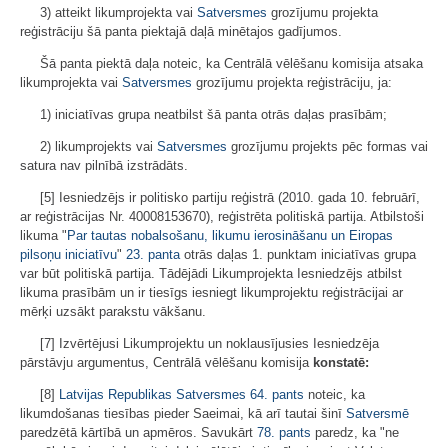
3) atteikt likumprojekta vai
Satversmes
grozījumu projekta
reģistrāciju šā panta piektajā daļā minētajos gadījumos.
Šā panta piektā daļa noteic, ka Centrālā vēlēšanu komisija atsaka
likumprojekta vai
Satversmes
grozījumu projekta reģistrāciju, ja:
1) iniciatīvas grupa neatbilst šā panta otrās daļas prasībām;
2) likumprojekts vai
Satversmes
grozījumu projekts pēc formas vai
satura nav pilnībā izstrādāts.
[5] Iesniedzējs ir politisko partiju reģistrā (2010. gada 10. februārī,
ar reģistrācijas Nr. 40008153670), reģistrēta politiskā partija. Atbilstoši
likuma "
Par tautas nobalsošanu, likumu ierosināšanu un Eiropas
pilsoņu iniciatīvu
"
23. panta
otrās daļas 1. punktam iniciatīvas grupa
var būt politiskā partija. Tādējādi Likumprojekta Iesniedzējs atbilst
likuma prasībām un ir tiesīgs iesniegt likumprojektu reģistrācijai ar
mērķi uzsākt parakstu vākšanu.
[7] Izvērtējusi Likumprojektu un noklausījusies Iesniedzēja
pārstāvju argumentus, Centrālā vēlēšanu komisija
konstatē:
[8]
Latvijas Republikas Satversmes
64. pants
noteic, ka
likumdošanas tiesības pieder Saeimai, kā arī tautai šinī
Satversmē
paredzētā kārtībā un apmēros. Savukārt
78. pants
paredz, ka "ne