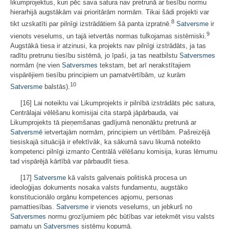
likumprojektus, kuri pēc sava satura nav pretrunā ar tiesību normu
hierarhijā augstākām vai prioritārām normām. Tikai šādi projekti var
8
tikt uzskatīti par pilnīgi izstrādātiem šā panta izpratnē.
Satversme
ir
9
vienots veselums, un tajā ietvertās normas tulkojamas sistēmiski.
Augstākā tiesa ir atzinusi, ka projekts nav pilnīgi izstrādāts, ja tas
radītu pretrunu tiesību sistēmā, jo īpaši, ja tas neatbilstu
Satversmes
normām (ne vien
Satversmes
tekstam, bet arī nerakstītajiem
vispārējiem tiesību principiem un pamatvērtībām, uz kurām
10
Satversme
balstās).
[16] Lai noteiktu vai Likumprojekts ir pilnībā izstrādāts pēc satura,
Centrālajai vēlēšanu komisijai cita starpā jāpārbauda, vai
Likumprojekts tā pieņemšanas gadījumā nenonāktu pretrunā ar
Satversmē
ietvertajām normām, principiem un vērtībām. Pašreizējā
tiesiskajā situācijā ir efektīvāk, ka sākumā savu likumā noteikto
kompetenci pilnīgi izmanto Centrālā vēlēšanu komisija, kuras lēmumu
tad vispārējā kārtībā var pārbaudīt tiesa.
[17]
Satversme
kā valsts galvenais politiskā procesa un
ideoloģijas dokuments nosaka valsts fundamentu, augstāko
konstitucionālo orgānu kompetences apjomu, personas
pamattiesības.
Satversme
ir vienots veselums, un jebkurš no
Satversmes
normu grozījumiem pēc būtības var ietekmēt visu valsts
pamatu un
Satversmes
sistēmu kopumā.