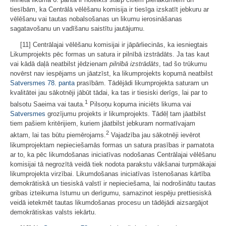
tiesībām, ka Centrālā vēlēšanu komisija ir tiesīga izskatīt jebkuru ar
vēlēšanu vai tautas nobalsošanas un likumu ierosināšanas
sagatavošanu un vadīšanu saistītu jautājumu.
[11] Centrālajai vēlēšanu komisijai ir jāpārliecinās, ka iesniegtais
Likumprojekts pēc formas un satura ir pilnībā izstrādāts. Ja tas kaut
vai kādā daļā neatbilst jēdzienam
pilnībā izstrādāts
, tad šo trūkumu
novērst nav iespējams un jāatzīst, ka likumprojekts kopumā neatbilst
Satversmes
78. panta
prasībām. Tādējādi likumprojekta saturam un
kvalitātei jau sākotnēji jābūt tādai, ka tas ir tiesiski derīgs, lai par to
1
balsotu Saeima vai tauta.
Pilsoņu kopuma iniciēts likuma vai
Satversmes
grozījumu projekts ir likumprojekts. Tādēļ tam jāatbilst
tiem pašiem kritērijiem, kuriem jāatbilst jebkuram normatīvajam
2
aktam, lai tas būtu piemērojams.
Vajadzība jau sākotnēji ievērot
likumprojektam nepieciešamās formas un satura prasības ir pamatota
ar to, ka pēc likumdošanas iniciatīvas nodošanas Centrālajai vēlēšanu
komisijai tā negrozītā veidā tiek nodota parakstu vākšanai turpmākajai
likumprojekta virzībai. Likumdošanas iniciatīvas īstenošanas kārtība
demokrātiskā un tiesiskā valstī ir nepieciešama, lai nodrošinātu tautas
gribas izteikuma īstumu un derīgumu, samazinot iespēju prettiesiskā
veidā ietekmēt tautas likumdošanas procesu un tādējādi aizsargājot
demokrātiskas valsts iekārtu.