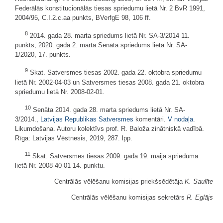
Federālās konstitucionālās tiesas spriedumu lietā Nr. 2 BvR 1991,
2004/95, C.I.2.c.aa punkts, BVerfgE 98, 106 ff.
8
2014. gada 28. marta spriedums lietā Nr. SA-3/2014 11.
punkts, 2020. gada 2. marta Senāta spriedums lietā Nr. SA-
1/2020, 17. punkts.
9
Skat. Satversmes tiesas 2002. gada 22. oktobra spriedumu
lietā Nr. 2002-04-03 un Satversmes tiesas 2008. gada 21. oktobra
spriedumu lietā Nr. 2008-02-01.
10
Senāta 2014. gada 28. marta spriedums lietā Nr. SA-
3/2014.,
Latvijas Republikas Satversmes
komentāri.
V nodaļa
.
Likumdošana. Autoru kolektīvs prof. R. Baloža zinātniskā vadībā.
Rīga: Latvijas Vēstnesis, 2019, 287. lpp.
11
Skat. Satversmes tiesas 2009. gada 19. maija sprieduma
lietā Nr. 2008-40-01 14. punktu.
Centrālās vēlēšanu komisijas priekšsēdētāja
K. Saulīte
Centrālās vēlēšanu komisijas sekretārs
R. Eglājs