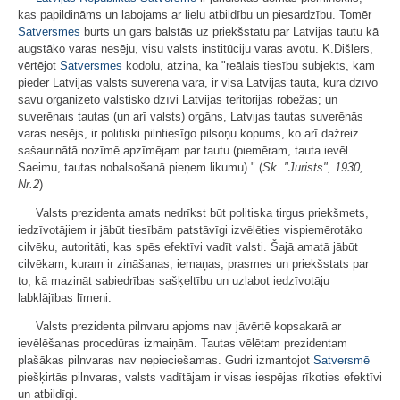
kas papildināms un labojams ar lielu atbildību un piesardzību. Tomēr
Satversmes
burts un gars balstās uz priekšstatu par Latvijas tautu kā
augstāko varas nesēju, visu valsts institūciju varas avotu. K.Dišlers,
vērtējot
Satversmes
kodolu, atzina, ka "reālais tiesību subjekts, kam
pieder Latvijas valsts suverēnā vara, ir visa Latvijas tauta, kura dzīvo
savu organizēto valstisko dzīvi Latvijas teritorijas robežās; un
suverēnais tautas (un arī valsts) orgāns, Latvijas tautas suverēnās
varas nesējs, ir politiski pilntiesīgo pilsoņu kopums, ko arī dažreiz
sašaurinātā nozīmē apzīmējam par tautu (piemēram, tauta ievēl
Saeimu, tautas nobalsošanā pieņem likumu)." (
Sk. "Jurists", 1930,
Nr.2
)
Valsts prezidenta amats nedrīkst būt politiska tirgus priekšmets,
iedzīvotājiem ir jābūt tiesībām patstāvīgi izvēlēties vispiemērotāko
cilvēku, autoritāti, kas spēs efektīvi vadīt valsti. Šajā amatā jābūt
cilvēkam, kuram ir zināšanas, iemaņas, prasmes un priekšstats par
to, kā mazināt sabiedrības sašķeltību un uzlabot iedzīvotāju
labklājības līmeni.
Valsts prezidenta pilnvaru apjoms nav jāvērtē kopsakarā ar
ievēlēšanas procedūras izmaiņām. Tautas vēlētam prezidentam
plašākas pilnvaras nav nepieciešamas. Gudri izmantojot
Satversmē
piešķirtās pilnvaras, valsts vadītājam ir visas iespējas rīkoties efektīvi
un atbildīgi.