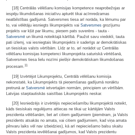
[18] Centrālās vēlēšanu komisijas kompetence neaprobežojas ar
iespēju likumdošanas iniciatīvu apturēt tikai acīmredzamas
neatbilstības gadījumā. Satversmes tiesa arī norāda, ka lēmumu par
to, vai vēlētāju iesniegts likumprojekts vai
Satversmes
grozījumu
projekts var kļūt par likumu, pieņem pats suverēns - tauta -
Satversmē
un likumā noteiktajā kārtībā. Paužot savu viedokli, tauta
pati izlemj, vai iesniegtais likumprojekts ir saderīgs ar demokrātiskas
un tiesiskas valsts vērtībām. Līdz ar to, arī norādot uz Centrālās
vēlēšanu komisijas kompetenci likumprojekta saturiskā vērtēšanā,
Satversmes tiesa lielu nozīmi piešķir demokrātiskam likumdošanas
11
procesam.
[19] Izvērtējot Likumprojektu, Centrālā vēlēšanu komisija
nekonstatē, ka Likumprojekts tā pieņemšanas gadījumā nonāktu
pretrunā ar
Satversmē
ietvertajām normām, principiem un vērtībām.
Latvijas starptautiskās saistības Likumprojekts neskar.
[20] Iesniedzējs ir izvērtējis nepieciešamību likumprojektā noteikt,
kāds tiesiskais regulējums attiecas ne tikai uz kārtējām Valsts
prezidenta vēlēšanām, bet arī citiem gadījumiem (piemēram, ja Valsts
prezidents atsakās no amata, vai citiem gadījumiem, kad viņa amata
pilnvaru laiks vēl nav izbeidzies), kā arī nepieciešamo balsu skaitu
Valsts prezidenta ievēlēšanai gadījumos, kad Valsts prezidentu