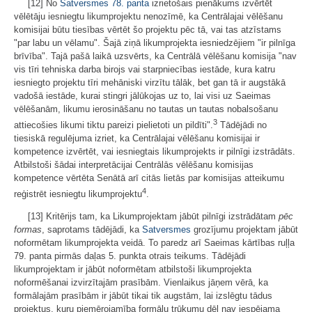
[12] No
Satversmes
78. panta
izrietošais pienākums izvērtēt
vēlētāju iesniegtu likumprojektu nenozīmē, ka Centrālajai vēlēšanu
komisijai būtu tiesības vērtēt šo projektu pēc tā, vai tas atzīstams
"par labu un vēlamu". Šajā ziņā likumprojekta iesniedzējiem "ir pilnīga
brīvība". Tajā pašā laikā uzsvērts, ka Centrālā vēlēšanu komisija "nav
vis tīri tehniska darba birojs vai starpniecības iestāde, kura katru
iesniegto projektu tīri mehāniski virzītu tālāk, bet gan tā ir augstākā
vadošā iestāde, kurai stingri jālūkojas uz to, lai visi uz Saeimas
vēlēšanām, likumu ierosināšanu no tautas un tautas nobalsošanu
3
attiecošies likumi tiktu pareizi pielietoti un pildīti".
Tādējādi no
tiesiskā regulējuma izriet, ka Centrālajai vēlēšanu komisijai ir
kompetence izvērtēt, vai iesniegtais likumprojekts ir pilnīgi izstrādāts.
Atbilstoši šādai interpretācijai Centrālās vēlēšanu komisijas
kompetence vērtēta Senātā arī citās lietās par komisijas atteikumu
4
reģistrēt iesniegtu likumprojektu
.
[13] Kritērijs tam, ka Likumprojektam jābūt pilnīgi izstrādātam
pēc
formas
, saprotams tādējādi, ka
Satversmes
grozījumu projektam jābūt
noformētam likumprojekta veidā. To paredz arī Saeimas kārtības ruļļa
79. panta pirmās daļas 5. punkta otrais teikums. Tādējādi
likumprojektam ir jābūt noformētam atbilstoši likumprojekta
noformēšanai izvirzītajām prasībām. Vienlaikus jāņem vērā, ka
formālajām prasībām ir jābūt tikai tik augstām, lai izslēgtu tādus
projektus, kuru piemērojamība formālu trūkumu dēļ nav iespējama