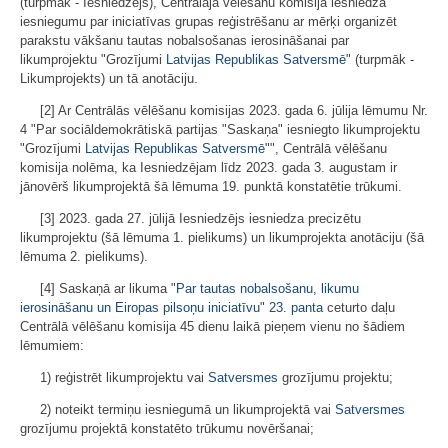
(turpmāk - Iesniedzējs), Centrālajā vēlēšanu komisijā iesniedza
iesniegumu par iniciatīvas grupas reģistrēšanu ar mērķi organizēt
parakstu vākšanu tautas nobalsošanas ierosināšanai par
likumprojektu "Grozījumi
Latvijas Republikas Satversmē
" (turpmāk -
Likumprojekts) un tā anotāciju.
[2] Ar Centrālās vēlēšanu komisijas 2023. gada 6. jūlija lēmumu Nr.
4 "Par sociāldemokrātiskā partijas "Saskaņa" iesniegto likumprojektu
"Grozījumi
Latvijas Republikas Satversmē
"", Centrālā vēlēšanu
komisija nolēma, ka Iesniedzējam līdz 2023. gada 3. augustam ir
jānovērš likumprojektā šā lēmuma 19. punktā konstatētie trūkumi.
[3] 2023. gada 27. jūlijā Iesniedzējs iesniedza precizētu
likumprojektu (šā lēmuma 1. pielikums) un likumprojekta anotāciju (šā
lēmuma 2. pielikums).
[4] Saskaņā ar likuma "
Par tautas nobalsošanu, likumu
ierosināšanu un Eiropas pilsoņu iniciatīvu
"
23. panta
ceturto daļu
Centrālā vēlēšanu komisija 45 dienu laikā pieņem vienu no šādiem
lēmumiem:
1) reģistrēt likumprojektu vai
Satversmes
grozījumu projektu;
2) noteikt termiņu iesniegumā un likumprojektā vai
Satversmes
grozījumu projektā konstatēto trūkumu novēršanai;