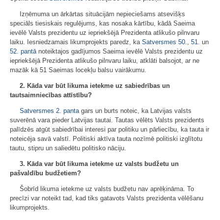
Izņēmuma un ārkārtas situācijām nepieciešams atsevišķs
speciāls tiesiskais regulējums, kas nosaka kārtību, kādā Saeima
ievēlē Valsts prezidentu uz iepriekšējā Prezidenta atlikušo pilnvaru
laiku. Iesniedzamais likumprojekts paredz, ka
Satversmes
50.
,
51.
un
52. pantā
noteiktajos gadījumos Saeima ievēlē Valsts prezidentu uz
iepriekšējā Prezidenta atlikušo pilnvaru laiku, atklāti balsojot, ar ne
mazāk kā 51 Saeimas locekļu balsu vairākumu.
2. Kāda var būt likuma ietekme uz sabiedrības un
tautsaimniecības attīstību?
Satversmes
2. panta
gars un burts noteic, ka Latvijas valsts
suverēnā vara pieder Latvijas tautai. Tautas vēlēts Valsts prezidents
palīdzēs atgūt sabiedrībai interesi par politiku un pārliecību, ka tauta ir
noteicēja savā valstī. Politiski aktīva tauta nozīmē politiski izglītotu
tautu, stipru un saliedētu politisko nāciju.
3. Kāda var būt likuma ietekme uz valsts budžetu un
pašvaldību budžetiem?
Šobrīd likuma ietekme uz valsts budžetu nav aprēķināma. To
precīzi var noteikt tad, kad tiks gatavots Valsts prezidenta vēlēšanu
likumprojekts.