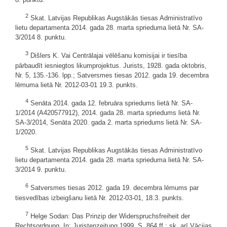
2
Skat. Latvijas Republikas Augstākās tiesas Administratīvo
lietu departamenta 2014. gada 28. marta sprieduma lietā Nr. SA-
3/2014 8. punktu.
3
Dišlers K. Vai Centrālajai vēlēšanu komisijai ir tiesība
pārbaudīt iesniegtos likumprojektus. Jurists, 1928. gada oktobris,
Nr. 5, 135.-136. lpp.; Satversmes tiesas 2012. gada 19. decembra
lēmuma lietā Nr. 2012-03-01 19.3. punkts.
4
Senāta 2014. gada 12. februāra spriedums lietā Nr. SA-
1/2014 (A420577912), 2014. gada 28. marta spriedums lietā Nr.
SA-3/2014, Senāta 2020. gada 2. marta spriedums lietā Nr. SA-
1/2020.
5
Skat. Latvijas Republikas Augstākās tiesas Administratīvo
lietu departamenta 2014. gada 28. marta sprieduma lietā Nr. SA-
3/2014 9. punktu.
6
Satversmes tiesas 2012. gada 19. decembra lēmums par
tiesvedības izbeigšanu lietā Nr. 2012-03-01, 18.3. punkts.
7
Helge Sodan: Das Prinzip der Widerspruchsfreiheit der
Rechtsordnung. In: Juristenzeitung 1999, S. 864 ff.; sk. arī Vācijas