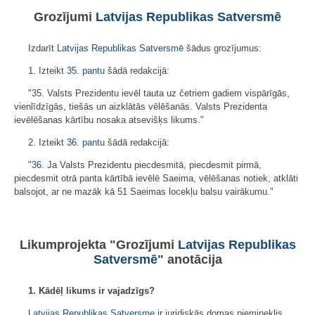
Grozījumi
Latvijas Republikas Satversmē
Izdarīt
Latvijas Republikas Satversmē
šādus grozījumus:
1. Izteikt
35. pantu
šādā redakcijā:
"35. Valsts Prezidentu ievēl tauta uz četriem gadiem vispārīgās,
vienlīdzīgās, tiešās un aizklātās vēlēšanās. Valsts Prezidenta
ievēlēšanas kārtību nosaka atsevišķs likums."
2. Izteikt
36. pantu
šādā redakcijā:
"
36.
Ja Valsts Prezidentu piecdesmitā, piecdesmit pirmā,
piecdesmit otrā panta kārtībā ievēlē Saeima, vēlēšanas notiek, atklāti
balsojot, ar ne mazāk kā 51 Saeimas locekļu balsu vairākumu."
Likumprojekta "Grozījumi
Latvijas Republikas
Satversmē
" anotācija
1. Kādēļ likums ir vajadzīgs?
Latvijas Republikas Satversme
ir juridiskās domas piemineklis,