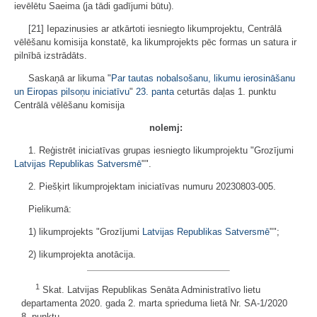
ievēlētu Saeima (ja tādi gadījumi būtu).
[21] Iepazinusies ar atkārtoti iesniegto likumprojektu, Centrālā
vēlēšanu komisija konstatē, ka likumprojekts pēc formas un satura ir
pilnībā izstrādāts.
Saskaņā ar likuma "
Par tautas nobalsošanu, likumu ierosināšanu
un Eiropas pilsoņu iniciatīvu
"
23. panta
ceturtās daļas 1. punktu
Centrālā vēlēšanu komisija
nolemj:
1. Reģistrēt iniciatīvas grupas iesniegto likumprojektu "Grozījumi
Latvijas Republikas Satversmē
"".
2. Piešķirt likumprojektam iniciatīvas numuru 20230803-005.
Pielikumā:
1) likumprojekts "Grozījumi
Latvijas Republikas Satversmē
"";
2) likumprojekta anotācija.
1
Skat. Latvijas Republikas Senāta Administratīvo lietu
departamenta 2020. gada 2. marta sprieduma lietā Nr. SA-1/2020
8. punktu.