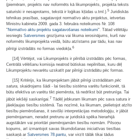
(piemēram, projekts nav noformēts kā likumprojekts, projekta teksts
5
saturiski ir nesaprotams, tekstā ir loģikas kļūdas u.tml.).
Juridiskās
tehnikas prasības, sagatavojot normatīvo aktu projektus, ietvertas
Ministru kabineta 2009. gada 3. februāra noteikumos Nr. 108
"
Normatīvo aktu projektu sagatavošanas noteikumi
". Tātad vēlētāju
iesniegts
Satversmes
grozījuma vai likuma ierosinājums, kurš nav
noformēts likumprojekta veidā, būtu atzīstams par tādu, kas nav
6
pilnīgi izstrādāts no formas viedokļa.
[14] Vērtējot, vai Likumprojekts ir pilnībā izstrādāts pēc formas,
Centrālā vēlēšanu komisija neatrod būtiskas nepilnības, kuru dēļ
Likumprojektu nevarētu uzskatīt par pilnīgi izstrādātu pēc formas.
[15] Kritērijs, ka likumprojektam jābūt pilnīgi izstrādātam
pēc
satura,
skaidrojams šādi - lai tiesību sistēma varētu funkcionēt, tā
būtu efektīva un varētu tikt piemērota, tā nedrīkst būt pretrunīga. Tai
7
jābūt iekšēji saskanīgai.
Tādēļ jebkuram likumam pēc sava satura ir
jāiekļaujas tiesību sistēmā. Tas nozīmē, ka likumam, pielietojot atzīto
tiesību piemērošanas, it sevišķi interpretācijas metodoloģiju, ir jābūt
piemērojamam, neradot pretrunu ar juridiskā spēka hierarhijā
augstākām vai prioritāri piemērojamām tiesību normām. Pilsoņu
kopums, arī izmantojot savas likumdošanas iniciatīvas tiesības
saskaņā ar
Satversmes
78.pantu
, var virzīt tālāk tikai tādus