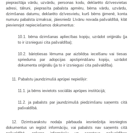
pieprasītāja vārdu, uzvārdu, personas kodu, deklarēto dzīvesvietas
adresi, tālruni, pieprasīta pabalsta apmēru, bērna vārdu, uzvārdu,
dzimšanas datumu, deklarēto dzīvesvietu, kurš bērns ģimenē, konta
numuru pabalsta izmaksai, jāiesniedz Līvānu novada pašvaldībā, klāt
pievienojot nepieciešamos dokumentus:
10.1. bērna dzimšanas apliecības kopiju, uzrādot oriģinālu (ja
to ir izsniegusi cita pašvaldība);
10.2. bāriņtiesas lēmuma par aizbildņa iecelšanu vai tiesas
sprieduma par adopcijas apstiprināšanu kopiju, uzrādot
dokumenta oriģinālu (ja to ir izsniegusi cita pašvaldība).
11. Pabalstu jaundzimušā aprūpei nepiešķir:
11.1. ja bērns ievietots sociālās aprūpes institūcijā;
11.2. ja pabalsts par jaundzimušā piedzimšanu saņemts citā
pašvaldībā.
12. Dzimtsarakstu nodaļa pārbauda iesniedzēja iesniegtos
dokumentus un iegūst informāciju, vai pabalsts nav saņemts citā