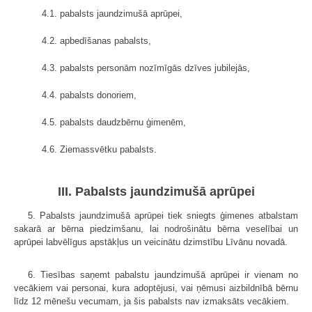
4.1. pabalsts jaundzimušā aprūpei,
4.2. apbedīšanas pabalsts,
4.3. pabalsts personām nozīmīgās dzīves jubilejās,
4.4. pabalsts donoriem,
4.5. pabalsts daudzbērnu ģimenēm,
4.6. Ziemassvētku pabalsts.
III. Pabalsts jaundzimušā aprūpei
5. Pabalsts jaundzimušā aprūpei tiek sniegts ģimenes atbalstam
sakarā ar bērna piedzimšanu, lai nodrošinātu bērna veselībai un
aprūpei labvēlīgus apstākļus un veicinātu dzimstību Līvānu novadā.
6. Tiesības saņemt pabalstu jaundzimušā aprūpei ir vienam no
vecākiem vai personai, kura adoptējusi, vai ņēmusi aizbildnībā bērnu
līdz 12 mēnešu vecumam, ja šis pabalsts nav izmaksāts vecākiem.