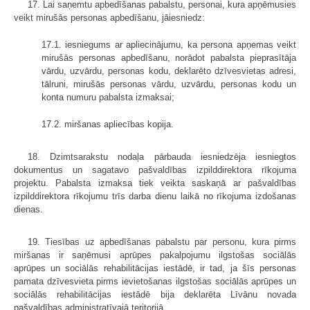
17. Lai saņemtu apbedīšanas pabalstu, personai, kura apņēmusies
veikt mirušās personas apbedīšanu, jāiesniedz:
17.1. iesniegums ar apliecinājumu, ka persona apņemas veikt
mirušās personas apbedīšanu, norādot pabalsta pieprasītāja
vārdu, uzvārdu, personas kodu, deklarēto dzīvesvietas adresi,
tālruni, mirušās personas vārdu, uzvārdu, personas kodu un
konta numuru pabalsta izmaksai;
17.2. miršanas apliecības kopija.
18. Dzimtsarakstu nodaļa pārbauda iesniedzēja iesniegtos
dokumentus un sagatavo pašvaldības izpilddirektora rīkojuma
projektu. Pabalsta izmaksa tiek veikta saskaņā ar pašvaldības
izpilddirektora rīkojumu trīs darba dienu laikā no rīkojuma izdošanas
dienas.
19. Tiesības uz apbedīšanas pabalstu par personu, kura pirms
miršanas ir saņēmusi aprūpes pakalpojumu ilgstošas sociālās
aprūpes un sociālās rehabilitācijas iestādē, ir tad, ja šīs personas
pamata dzīvesvieta pirms ievietošanas ilgstošas sociālās aprūpes un
sociālās rehabilitācijas iestādē bija deklarēta Līvānu novada
pašvaldības administratīvajā teritorijā.