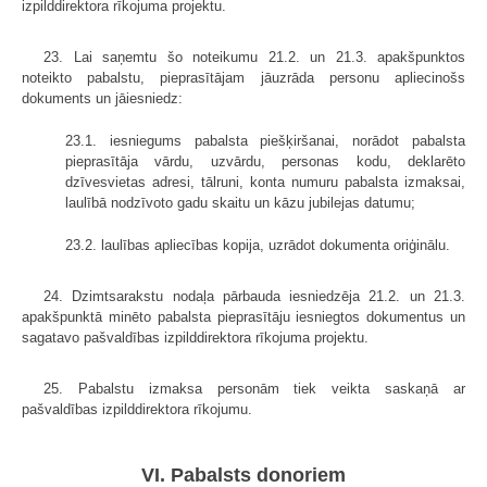
izpilddirektora rīkojuma projektu.
23. Lai saņemtu šo noteikumu 21.2. un 21.3. apakšpunktos
noteikto pabalstu, pieprasītājam jāuzrāda personu apliecinošs
dokuments un jāiesniedz:
23.1. iesniegums pabalsta piešķiršanai, norādot pabalsta
pieprasītāja vārdu, uzvārdu, personas kodu, deklarēto
dzīvesvietas adresi, tālruni, konta numuru pabalsta izmaksai,
laulībā nodzīvoto gadu skaitu un kāzu jubilejas datumu;
23.2. laulības apliecības kopija, uzrādot dokumenta oriģinālu.
24. Dzimtsarakstu nodaļa pārbauda iesniedzēja 21.2. un 21.3.
apakšpunktā minēto pabalsta pieprasītāju iesniegtos dokumentus un
sagatavo pašvaldības izpilddirektora rīkojuma projektu.
25. Pabalstu izmaksa personām tiek veikta saskaņā ar
pašvaldības izpilddirektora rīkojumu.
VI. Pabalsts donoriem