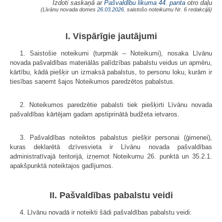
Izdoti saskaņā ar
Pašvaldību likuma
44. panta
otro daļu
(Līvānu novada domes
26.03.2026.
saistošo noteikumu Nr. 6 redakcijā)
I. Vispārīgie jautājumi
1. Saistošie noteikumi (turpmāk – Noteikumi), nosaka Līvānu
novada pašvaldības materiālās palīdzības pabalstu veidus un apmēru,
kārtību, kādā piešķir un izmaksā pabalstus, to personu loku, kurām ir
tiesības saņemt šajos Noteikumos paredzētos pabalstus.
2. Noteikumos paredzētie pabalsti tiek piešķirti Līvānu novada
pašvaldības kārtējam gadam apstiprinātā budžeta ietvaros.
3. Pašvaldības noteiktos pabalstus piešķir personai (ģimenei),
kuras deklarētā dzīvesvieta ir Līvānu novada pašvaldības
administratīvajā teritorijā, izņemot Noteikumu 26. punktā un 35.2.1.
apakšpunktā noteiktajos gadījumos.
II. Pašvaldības pabalstu veidi
4. Līvānu novadā ir noteikti šādi pašvaldības pabalstu veidi: