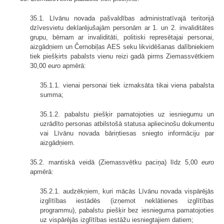
35.1. Līvānu novada pašvaldības administratīvajā teritorijā
dzīvesvietu deklarējušajām personām ar 1. un 2. invaliditātes
grupu, bērnam ar invaliditāti, politiski represētajai personai,
aizgādņiem un Černobiļas AES seku likvidēšanas dalībniekiem
tiek piešķirts pabalsts vienu reizi gadā pirms Ziemassvētkiem
30,00
euro
apmērā:
35.1.1. vienai personai tiek izmaksāta tikai viena pabalsta
summa;
35.1.2. pabalstu piešķir pamatojoties uz iesniegumu un
uzrādīto personas atbilstošā statusa apliecinošu dokumentu
vai Līvānu novada bāriņtiesas sniegto informāciju par
aizgādņiem.
35.2. mantiskā veidā (Ziemassvētku paciņa) līdz 5,00
euro
apmērā:
35.2.1. audzēkņiem, kuri mācās Līvānu novada vispārējās
izglītības iestādēs (izņemot neklātienes izglītības
programmu), pabalstu piešķir bez iesnieguma pamatojoties
uz vispārējās izglītības iestāžu iesniegtajiem datiem;