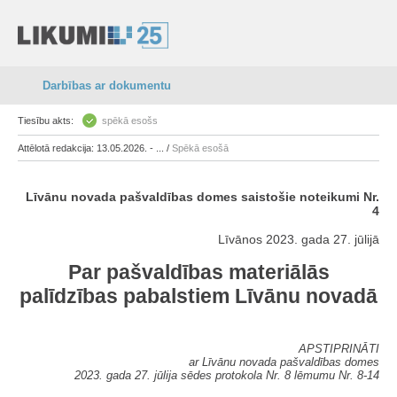
Darbības ar dokumentu
Tiesību akts:
spēkā esošs
Attēlotā redakcija: 13.05.2026. - ... /
Spēkā esošā
Līvānu novada pašvaldības domes saistošie noteikumi Nr.
4
Līvānos 2023. gada 27. jūlijā
Par pašvaldības materiālās
palīdzības pabalstiem Līvānu novadā
APSTIPRINĀTI
ar Līvānu novada pašvaldības domes
2023. gada 27. jūlija sēdes protokola Nr. 8 lēmumu Nr. 8-14