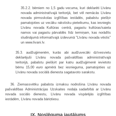
35.2.2. bērniem no 1,5 gadu vecuma, kuri deklarēti Līvānu
novada administratīvajā teritorijā, bet vēl nemācās Līvānu
novada pirmsskolas izglītības iestādēs, pabalstu piešķir
pamatojoties uz vecāku rakstisku pieteikumu, kas iesniegts
Līvānu novada Kultūras centrā, pagastu kultūras/saieta
namos vai pagastu pārvaldēs līdz termiņam, kas norādīts
sludinājumā informatīvajā izdevumā "Līvānu novada vēstis"
un www.livani.lv.
35.3. audžuģimenēm, kurās abi audžuvecāki dzīvesvietu
deklarējuši Līvānu novada pašvaldības administratīvajā
teritorijā, pabalstu piešķirt par katru audžuģimenē ievietoto
bērnu 15,00
euro
apmērā bez iesnieguma, pamatojoties uz
Līvānu novada sociālā dienesta sagatavoto sarakstu.
36. Ziemassvētku pabalsta izmaksu nodrošina Līvānu novada
pašvaldības Administrācijas Uzskaites nodaļa sadarbībā ar Līvānu
novada sociālo dienestu, Līvānu novada vispārējās izglītības
iestādēm, Līvānu novada bāriņtiesu.
IX. Noslēguma jautājums