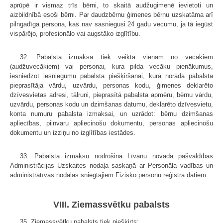
aprūpē ir vismaz trīs bērni, to skaitā audžuģimenē ievietoti un
aizbildnībā esoši bērni. Par daudzbērnu ģimenes bērnu uzskatāma arī
pilngadīga persona, kas nav sasniegusi 24 gadu vecumu, ja tā iegūst
vispārējo, profesionālo vai augstāko izglītību.
32. Pabalsta izmaksa tiek veikta vienam no vecākiem
(audžuvecākiem) vai personai, kura pilda vecāku pienākumus,
iesniedzot iesniegumu pabalsta piešķiršanai, kurā norāda pabalsta
pieprasītāja vārdu, uzvārdu, personas kodu, ģimenes deklarēto
dzīvesvietas adresi, tālruni, pieprasītā pabalsta apmēru, bērnu vārdu,
uzvārdu, personas kodu un dzimšanas datumu, deklarēto dzīvesvietu,
konta numuru pabalsta izmaksai, un uzrādot: bērnu dzimšanas
apliecības, pilnvaru apliecinošu dokumentu, personas apliecinošu
dokumentu un izziņu no izglītības iestādes.
33. Pabalsta izmaksu nodrošina Līvānu novada pašvaldības
Administrācijas Uzskaites nodaļa saskaņā ar Personāla vadības un
administratīvās nodaļas sniegtajiem Fizisko personu reģistra datiem.
VIII. Ziemassvētku pabalsts
35. Ziemassvētku pabalsts tiek piešķirts: