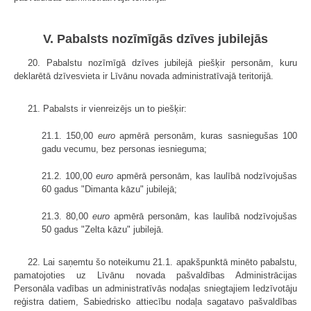
V. Pabalsts nozīmīgās dzīves jubilejās
20. Pabalstu nozīmīgā dzīves jubilejā piešķir personām, kuru
deklarētā dzīvesvieta ir Līvānu novada administratīvajā teritorijā.
21. Pabalsts ir vienreizējs un to piešķir:
21.1. 150,00
euro
apmērā personām, kuras sasniegušas 100
gadu vecumu, bez personas iesnieguma;
21.2. 100,00
euro
apmērā personām, kas laulībā nodzīvojušas
60 gadus "Dimanta kāzu" jubilejā;
21.3. 80,00
euro
apmērā personām, kas laulībā nodzīvojušas
50 gadus "Zelta kāzu" jubilejā.
22. Lai saņemtu šo noteikumu 21.1. apakšpunktā minēto pabalstu,
pamatojoties uz Līvānu novada pašvaldības Administrācijas
Personāla vadības un administratīvās nodaļas sniegtajiem Iedzīvotāju
reģistra datiem, Sabiedrisko attiecību nodaļa sagatavo pašvaldības