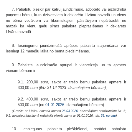
7. Pabalstu piešķir par katru jaundzimušo, adoptēto vai aizbildnībā
paņemtu bērnu, kura dzīvesvieta ir deklarēta Līvānu novadā un viens
no bērna vecākiem vai likumiskajiem pārstāvjiem nepārtraukti ne
mazāk kā vienu gadu pirms pabalsta pieprasīšanas ir deklarēts
Līvānu novadā.
8. Iesniegumu jaundzimušā aprūpes pabalsta saņemšanai var
iesniegt 12 mēnešu laikā no bērna piedzimšanas.
9. Pabalsts jaundzimušā aprūpei ir vienreizējs un tā apmērs
vienam bērnam ir:
9.1. 200,00
euro
, sākot ar trešo bērnu pabalsta apmērs ir
300,00
euro (līdz 31.12.2023. dzimušajiem bērniem)
;
9.2. 400,00
euro
, sākot ar trešo bērnu pabalsta apmērs ir
500,00
euro
(no
01.01.2026.
dzimušajiem bērniem).
(Grozīts ar Līvānu novada domes
26.03.2026.
saistošajiem noteikumiem Nr. 6;
9.2. apakšpunkta jaunā redakcija piemērojama ar 01.01.2026., sk.
38. punktu
)
10. Iesniegums pabalsta piešķiršanai, norādot pabalsta