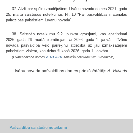
37. Atzīt par spēku zaudējušiem Līvānu novada domes 2021. gada
25. marta saistošos noteikumus Nr. 10 "Par pašvaldības materiālās
palīdzības pabalstiem Līvānu novadā".
38. Saistošo noteikumu 9.2. punkta grozījumi, kas apstiprināti
2026. gada 26. martā piemērojami ar 2026. gada 1. janvāri. Līvānu
novada pašvaldība veic pārrēķinu attiecībā uz jau izmaksātajiem
pabalstiem visiem, kas dzimuši kopš 2026. gada 1. janvāra.
(Līvānu novada domes
26.03.2026.
saistošo noteikumu Nr. 6 redakcijā)
Līvānu novada pašvaldības domes priekšsēdētājs
A. Vaivods
Pašvaldību saistošie noteikumi