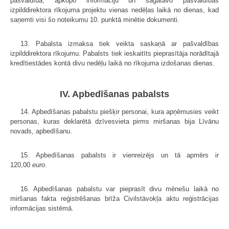
pašvaldībā, apkopo informāciju un sagatavo pašvaldības
izpilddirektora rīkojuma projektu vienas nedēļas laikā no dienas, kad
saņemti visi šo noteikumu 10. punktā minētie dokumenti.
13. Pabalsta izmaksa tiek veikta saskaņā ar pašvaldības
izpilddirektora rīkojumu. Pabalsts tiek ieskaitīts pieprasītāja norādītajā
kredītiestādes kontā divu nedēļu laikā no rīkojuma izdošanas dienas.
IV. Apbedīšanas pabalsts
14. Apbedīšanas pabalstu piešķir personai, kura apņēmusies veikt
personas, kuras deklarētā dzīvesvieta pirms miršanas bija Līvānu
novads, apbedīšanu.
15. Apbedīšanas pabalsts ir vienreizējs un tā apmērs ir
120,00
euro
.
16. Apbedīšanas pabalstu var pieprasīt divu mēnešu laikā no
miršanas fakta reģistrēšanas brīža Civilstāvokļa aktu reģistrācijas
informācijas sistēmā.