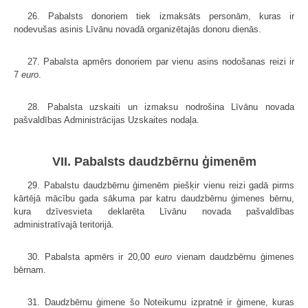
26. Pabalsts donoriem tiek izmaksāts personām, kuras ir
nodevušas asinis Līvānu novadā organizētajās donoru dienās.
27. Pabalsta apmērs donoriem par vienu asins nodošanas reizi ir
7
euro
.
28. Pabalsta uzskaiti un izmaksu nodrošina Līvānu novada
pašvaldības Administrācijas Uzskaites nodaļa.
VII. Pabalsts daudzbērnu ģimenēm
29. Pabalstu daudzbērnu ģimenēm piešķir vienu reizi gadā pirms
kārtējā mācību gada sākuma par katru daudzbērnu ģimenes bērnu,
kura dzīvesvieta deklarēta Līvānu novada pašvaldības
administratīvajā teritorijā.
30. Pabalsta apmērs ir 20,00
euro
vienam daudzbērnu ģimenes
bērnam.
31. Daudzbērnu ģimene šo Noteikumu izpratnē ir ģimene, kuras