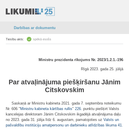
Darbības ar dokumentu
Tiesību akts:
spēkā esošs
Ministru prezidenta rīkojums Nr. 2023/1.2.1.-196
Rīgā 2023. gada 25. jūlijā
Par atvaļinājuma piešķiršanu Jānim
Citskovskim
Saskaņā ar Ministru kabineta 2021. gada 7. septembra noteikumu
Nr. 606 "
Ministru kabineta kārtības rullis
"
226.
punktu piešķirt Valsts
kancelejas direktoram Jānim Citskovskim ikgadējā atvaļinājuma daļu
no 2023. gada 31. jūlija līdz 6. augustam, pamatojoties uz
Valsts un
pašvaldību institūciju amatpersonu un darbinieku atlīdzības likuma
41.