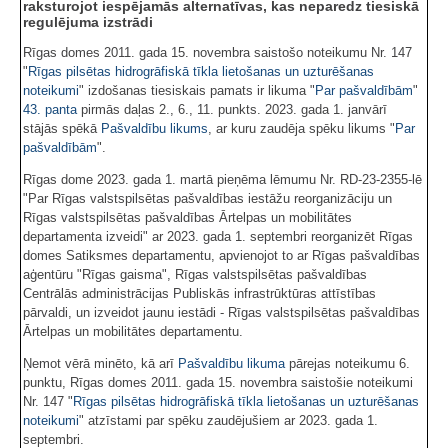
raksturojot iespējamās alternatīvas, kas neparedz tiesiskā
regulējuma izstrādi
Rīgas domes 2011. gada 15. novembra saistošo noteikumu Nr. 147
"
Rīgas pilsētas hidrogrāfiskā tīkla lietošanas un uzturēšanas
noteikumi
" izdošanas tiesiskais pamats ir likuma "
Par pašvaldībām
"
43. panta
pirmās daļas 2., 6., 11. punkts. 2023. gada 1. janvārī
stājās spēkā
Pašvaldību likums
, ar kuru zaudēja spēku likums "
Par
pašvaldībām
".
Rīgas dome 2023. gada 1. martā pieņēma lēmumu Nr. RD-23-2355-lē
"Par Rīgas valstspilsētas pašvaldības iestāžu reorganizāciju un
Rīgas valstspilsētas pašvaldības Ārtelpas un mobilitātes
departamenta izveidi" ar 2023. gada 1. septembri reorganizēt Rīgas
domes Satiksmes departamentu, apvienojot to ar Rīgas pašvaldības
aģentūru "Rīgas gaisma", Rīgas valstspilsētas pašvaldības
Centrālās administrācijas Publiskās infrastrūktūras attīstības
pārvaldi, un izveidot jaunu iestādi - Rīgas valstspilsētas pašvaldības
Ārtelpas un mobilitātes departamentu.
Ņemot vērā minēto, kā arī
Pašvaldību likuma
pārejas noteikumu 6.
punktu, Rīgas domes 2011. gada 15. novembra saistošie noteikumi
Nr. 147 "
Rīgas pilsētas hidrogrāfiskā tīkla lietošanas un uzturēšanas
noteikumi
" atzīstami par spēku zaudējušiem ar 2023. gada 1.
septembri.