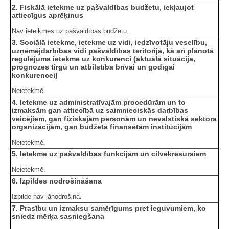
2. Fiskālā ietekme uz pašvaldības budžetu, iekļaujot
attiecīgus aprēķinus
Nav ieteikmes uz pašvaldības budžetu.
3. Sociālā ietekme, ietekme uz vidi, iedzīvotāju veselību,
uzņēmējdarbības vidi pašvaldības teritorijā, kā arī plānotā
regulējuma ietekme uz konkurenci (aktuālā situācija,
prognozes tirgū un atbilstība brīvai un godīgai
konkurencei)
Neietekmē.
4. Ietekme uz administratīvajām procedūrām un to
izmaksām gan attiecībā uz saimnieciskās darbības
veicējiem, gan fiziskajām personām un nevalstiskā sektora
organizācijām, gan budžeta finansētām institūcijām
Neietekmē.
5. Ietekme uz pašvaldības funkcijām un cilvēkresursiem
Neietekmē.
6. Izpildes nodrošināšana
Izpilde nav jānodrošina.
7. Prasību un izmaksu samērīgums pret ieguvumiem, ko
sniedz mērķa sasniegšana