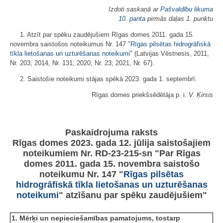
Izdoti saskaņā ar
Pašvaldību likuma
10. panta
pirmās daļas 1. punktu
1. Atzīt par spēku zaudējušiem Rīgas domes 2011. gada 15.
novembra saistošos noteikumus Nr. 147 "
Rīgas pilsētas hidrogrāfiskā
tīkla lietošanas un uzturēšanas noteikumi
" (Latvijas Vēstnesis, 2011,
Nr. 203; 2014, Nr. 131; 2020, Nr. 23; 2021, Nr. 67).
2. Saistošie noteikumi stājas spēkā 2023. gada 1. septembrī.
Rīgas domes priekšsēdētāja p. i.
V. Ķirsis
Paskaidrojuma raksts
Rīgas domes 2023. gada 12. jūlija saistošajiem
noteikumiem Nr. RD-23-215-sn "Par Rīgas
domes 2011. gada 15. novembra saistošo
noteikumu Nr. 147 "
Rīgas pilsētas
hidrogrāfiskā tīkla lietošanas un uzturēšanas
noteikumi
" atzīšanu par spēku zaudējušiem"
1. Mērķi un nepieciešamības pamatojums, tostarp