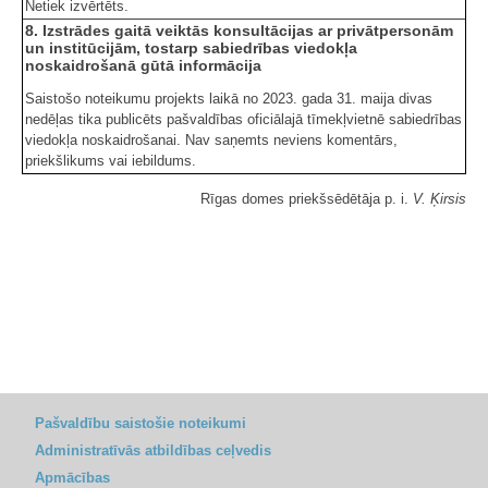
Netiek izvērtēts.
8. Izstrādes gaitā veiktās konsultācijas ar privātpersonām
un institūcijām, tostarp sabiedrības viedokļa
noskaidrošanā gūtā informācija
Saistošo noteikumu projekts laikā no 2023. gada 31. maija divas
nedēļas tika publicēts pašvaldības oficiālajā tīmekļvietnē sabiedrības
viedokļa noskaidrošanai. Nav saņemts neviens komentārs,
priekšlikums vai iebildums.
Rīgas domes priekšsēdētāja p. i.
V. Ķirsis
Pašvaldību saistošie noteikumi
Administratīvās atbildības ceļvedis
Apmācības