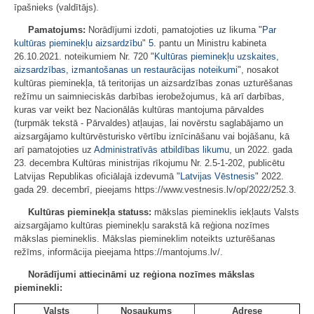
īpašnieks (valdītājs).
Pamatojums:
Norādījumi izdoti, pamatojoties uz likuma "
Par
kultūras pieminekļu aizsardzību
"
5.
pantu un Ministru kabineta
26.10.2021. noteikumiem Nr. 720 "
Kultūras pieminekļu uzskaites,
aizsardzības, izmantošanas un restaurācijas noteikumi
", nosakot
kultūras pieminekļa, tā teritorijas un aizsardzības zonas uzturēšanas
režīmu un saimnieciskās darbības ierobežojumus, kā arī darbības,
kuras var veikt bez Nacionālās kultūras mantojuma pārvaldes
(turpmāk tekstā - Pārvaldes) atļaujas, lai novērstu saglabājamo un
aizsargājamo kultūrvēsturisko vērtību iznīcināšanu vai bojāšanu, kā
arī pamatojoties uz
Administratīvās atbildības likumu
, un 2022. gada
23. decembra Kultūras ministrijas rīkojumu Nr. 2.5-1-202, publicētu
Latvijas Republikas oficiālajā izdevumā "
Latvijas Vēstnesis
" 2022.
gada 29. decembrī, pieejams https://www.vestnesis.lv/op/2022/252.3.
Kultūras pieminekļa statuss:
mākslas piemineklis iekļauts Valsts
aizsargājamo kultūras pieminekļu sarakstā kā reģiona nozīmes
mākslas piemineklis. Mākslas piemineklim noteikts uzturēšanas
režīms, informācija pieejama https://mantojums.lv/.
Norādījumi attiecināmi uz reģiona nozīmes mākslas
pieminekli:
Valsts
Nosaukums
Adrese