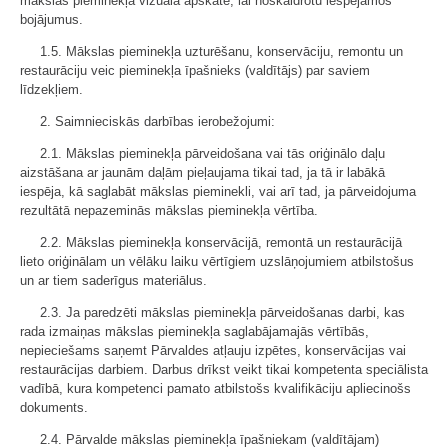
mākslas pieminekļa vizuālā apskate, lai noskaidrotu iespējamos
bojājumus.
1.5. Mākslas pieminekļa uzturēšanu, konservāciju, remontu un
restaurāciju veic pieminekļa īpašnieks (valdītājs) par saviem
līdzekļiem.
2. Saimnieciskās darbības ierobežojumi:
2.1. Mākslas pieminekļa pārveidošana vai tās oriģinālo daļu
aizstāšana ar jaunām daļām pieļaujama tikai tad, ja tā ir labākā
iespēja, kā saglabāt mākslas pieminekli, vai arī tad, ja pārveidojuma
rezultātā nepazeminās mākslas pieminekļa vērtība.
2.2. Mākslas pieminekļa konservācijā, remontā un restaurācijā
lieto oriģinālam un vēlāku laiku vērtīgiem uzslāņojumiem atbilstošus
un ar tiem saderīgus materiālus.
2.3. Ja paredzēti mākslas pieminekļa pārveidošanas darbi, kas
rada izmaiņas mākslas pieminekļa saglabājamajās vērtībās,
nepieciešams saņemt Pārvaldes atļauju izpētes, konservācijas vai
restaurācijas darbiem. Darbus drīkst veikt tikai kompetenta speciālista
vadībā, kura kompetenci pamato atbilstošs kvalifikāciju apliecinošs
dokuments.
2.4. Pārvalde mākslas pieminekļa īpašniekam (valdītājam)