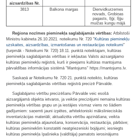
aizsardzības Nr.
3813
Balkona margas
Dienvidkurzemes
novads, Grobiņas
pagasts, Iļģi; Iļģu
muižas kungu mājā
Reģiona nozīmes pieminekļa saglabājamās vērtības:
Atbilstoši
Ministru kabineta 26.10.2021. noteikumu Nr. 720 "
Kultūras pieminekļu
uzskaites, aizsardzības, izmantošanas un restaurācijas noteikumi
"
(turpmāk - Noteikumi Nr. 720) 18.11. punktā noteiktajam, kultūras
pieminekļa saglabājamās vērtības ir iekļautas Valsts aizsargājamo
kultūras pieminekļu reģistrā, kurš ir pieejams kultūras mantojuma
pārvaldības informācijas sistēmā "Mantojums" https://mantojums.lv.
Saskaņā ar Noteikumu Nr. 720 21. punktā noteikto, kultūras
pieminekļa saglabājamās vērtības reģistrā precizē Pārvalde.
Saglabājamo vērtību precizēšanu Pārvalde veic esošā
aizsargājamā objekta ietvaros, ja veiktie precizējumi nemaina kultūras
pieminekļa vērtības grupu un ja iestājies vismaz viens no šādiem
gadījumiem: saņemti jauni izpētes, arhitektoniski mākslinieciskās
inventarizācijas materiāli; aktualizēta vērtību apzināšana; veikta
kultūras pieminekļa atjaunošana, konservācija, restaurācija, pārbūve;
kultūras piemineklim konstatēti neatgriezeniski bojājumi; iesniegts
kultūras pieminekļa īpašnieka (valdītāja) pamatots ierosinājums