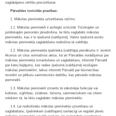
saglabājamo vērtību precizēšanai.
Pārvaldes izvirzītās prasības:
1. Mākslas pieminekļa uzturēšanas režīms:
1.1. Mākslas pieminekli ir aizliegts iznīcināt. Fiziskajām un
juridiskajām personām jānodrošina, lai tiktu saglabāts mākslas
piemineklis, kas ir to īpašumā (valdījumā). Valsts īpašumā esošo
mākslas pieminekļa saglabāšanu nodrošina tā valdītājs.
1.2. Mākslas pieminekļa īpašnieka (valdītāja) pienākums ir: ievērot
likumus un citus normatīvos aktus, kā arī Pārvaldes norādījumus par
mākslas pieminekļa izmantošanu un saglabāšanu; informēt Pārvaldi
par katru bojājumu, kas radies īpašumā (valdījumā) esošajam
mākslas piemineklim; laikus informēt Pārvaldi par būvniecības
iecerēm un jebkuru saimniecisko darbību, kas pārveido mākslas
pieminekli.
1.3. Mākslas pieminekli izmanto tā sākotnējai funkcijai vai
kultūras, izglītības, zinātnes, tūrisma, saimnieciskiem vai citiem
mērķiem tā, lai tiktu saglabāts mākslas piemineklis.
1.4. Lai nodrošinātu mākslas pieminekļa uzturēšanu un
saglabāšanu, īpašniekam (valdītajam) savlaicīgi un regulāri jāveic