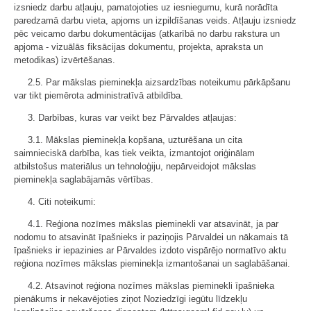
izsniedz darbu atļauju, pamatojoties uz iesniegumu, kurā norādīta
paredzamā darbu vieta, apjoms un izpildīšanas veids. Atļauju izsniedz
pēc veicamo darbu dokumentācijas (atkarībā no darbu rakstura un
apjoma - vizuālās fiksācijas dokumentu, projekta, apraksta un
metodikas) izvērtēšanas.
2.5. Par mākslas pieminekļa aizsardzības noteikumu pārkāpšanu
var tikt piemērota administratīvā atbildība.
3. Darbības, kuras var veikt bez Pārvaldes atļaujas:
3.1. Mākslas pieminekļa kopšana, uzturēšana un cita
saimnieciskā darbība, kas tiek veikta, izmantojot oriģinālam
atbilstošus materiālus un tehnoloģiju, nepārveidojot mākslas
pieminekļa saglabājamās vērtības.
4. Citi noteikumi:
4.1. Reģiona nozīmes mākslas pieminekli var atsavināt, ja par
nodomu to atsavināt īpašnieks ir paziņojis Pārvaldei un nākamais tā
īpašnieks ir iepazinies ar Pārvaldes izdoto vispārējo normatīvo aktu
reģiona nozīmes mākslas pieminekļa izmantošanai un saglabāšanai.
4.2. Atsavinot reģiona nozīmes mākslas pieminekli īpašnieka
pienākums ir nekavējoties ziņot Noziedzīgi iegūtu līdzekļu