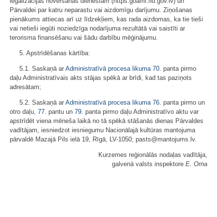
legalizācijas novēršanas dienestam (https:goaml.fid.gov.lv) un
Pārvaldei par katru neparastu vai aizdomīgu darījumu. Ziņošanas
pienākums attiecas arī uz līdzekļiem, kas rada aizdomas, ka tie tieši
vai netieši iegūti noziedzīga nodarījuma rezultātā vai saistīti ar
terorisma finansēšanu vai šādu darbību mēģinājumu.
5. Apstrīdēšanas kārtība:
5.1. Saskaņā ar
Administratīvā procesa likuma
70.
panta pirmo
daļu Administratīvais akts stājas spēkā ar brīdi, kad tas paziņots
adresātam;
5.2. Saskaņā ar
Administratīvā procesa likuma
76.
panta pirmo un
otro daļu,
77.
pantu un
79.
panta pirmo daļu Administratīvo aktu var
apstrīdēt viena mēneša laikā no tā spēkā stāšanās dienas Pārvaldes
vadītājam, iesniedzot iesniegumu Nacionālajā kultūras mantojuma
pārvaldē Mazajā Pils ielā 19, Rīgā, LV-1050; pasts@mantojums.lv.
Kurzemes reģionālās nodaļas vadītāja,
galvenā valsts inspektore
E. Orna