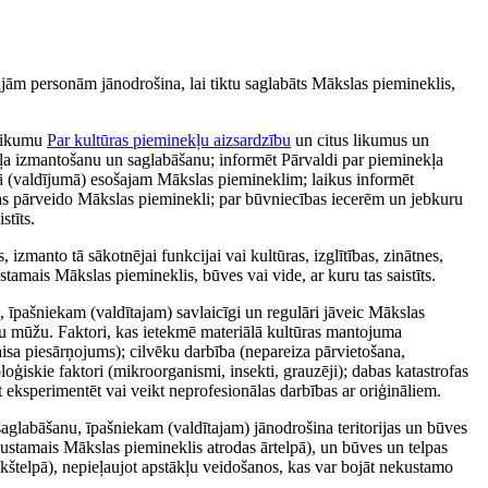
kajām personām jānodrošina, lai tiktu saglabāts Mākslas piemineklis,
 likumu
Par kultūras pieminekļu aizsardzību
un citus likumus un
ļa izmantošanu un saglabāšanu; informēt Pārvaldi par pieminekļa
mā (valdījumā) esošajam Mākslas piemineklim; laikus informēt
kas pārveido Mākslas pieminekli; par būvniecības iecerēm un jebkuru
stīts.
 izmanto tā sākotnējai funkcijai vai kultūras, izglītības, zinātnes,
stamais Mākslas piemineklis, būves vai vide, ar kuru tas saistīts.
 īpašniekam (valdītajam) savlaicīgi un regulāri jāveic Mākslas
tu mūžu. Faktori, kas ietekmē materiālā kultūras mantojuma
aisa piesārņojums); cilvēku darbība (nepareiza pārvietošana,
oģiskie faktori (mikroorganismi, insekti, grauzēji); dabas katastrofas
 eksperimentēt vai veikt neprofesionālas darbības ar oriģināliem.
glabāšanu, īpašniekam (valdītajam) jānodrošina teritorijas un būves
kustamais Mākslas piemineklis atrodas ārtelpā), un būves un telpas
kštelpā), nepieļaujot apstākļu veidošanos, kas var bojāt nekustamo