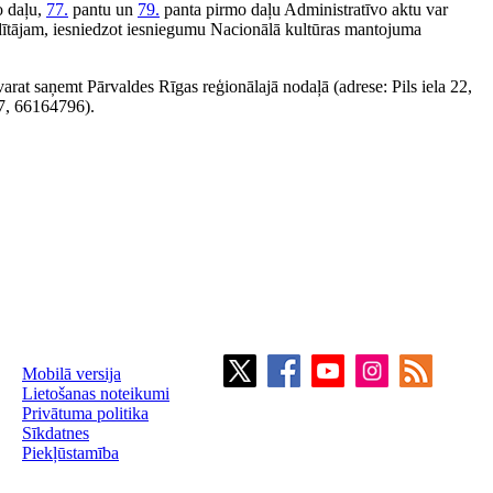
o daļu,
77.
pantu un
79.
panta pirmo daļu Administratīvo aktu var
adītājam, iesniedzot iesniegumu Nacionālā kultūras mantojuma
arat saņemt Pārvaldes Rīgas reģionālajā nodaļā (adrese: Pils iela 22,
7, 66164796).
Mobilā versija
Lietošanas noteikumi
Privātuma politika
Sīkdatnes
Piekļūstamība