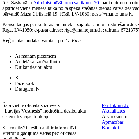
5.2. Saskaņā ar
Administratīvā procesa likuma
76.
panta pirmo un otr
apstrīdēt viena mēneša laikā no tā spēkā stāšanās dienas Pārvaldes v
pārvaldē Mazajā Pils ielā 19, Rīgā, LV-1050; pasts@mantojums.lv.
Konsultācijas par kultūras pieminekļa saglabāšanu un uzturēšanu Jūs v
Rīga, LV-1050; e-pasta adrese: riga@mantojums.lv; tālrunis 6721375
Reģionālās nodaļas vadītāja p.i.
G. Eihe
Ar manām piezīmēm
Ar lielāka izmēra fontu
Drukāt tiesību aktu
X
Facebook
Draugiem.lv
Šajā vietnē oficiālais izdevējs
Par Likumi.lv
"Latvijas Vēstnesis" nodrošina tiesību aktu
Aktualitātes
sistematizācijas funkciju.
Atsauksmēm
Apmācības
Sistematizēti tiesību akti ir informatīvi.
Kontakti
Pretrunu gadījumā vadās pēc oficiālās
publikācijas.