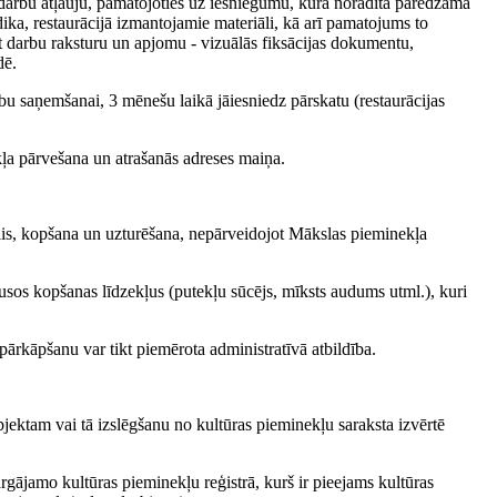
darbu atļauju, pamatojoties uz iesniegumu, kurā norādīta paredzamā
ika, restaurācijā izmantojamie materiāli, kā arī pamatojums to
t darbu raksturu un apjomu - vizuālās fiksācijas dokumentu,
dē.
bu saņemšanai, 3 mēnešu laikā jāiesniedz pārskatu (restaurācijas
ļa pārvešana un atrašanās adreses maiņa.
klis, kopšana un uzturēšana, nepārveidojot Mākslas pieminekļa
usos kopšanas līdzekļus (putekļu sūcējs, mīksts audums utml.), kuri
rkāpšanu var tikt piemērota administratīvā atbildība.
jektam vai tā izslēgšanu no kultūras pieminekļu saraksta izvērtē
argājamo kultūras pieminekļu reģistrā, kurš ir pieejams kultūras