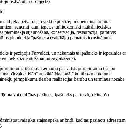
ojums.lv/cultural-objects).
de:
mā objekta ietvaros, ja veiktie precizējumi nemaina kultūras
umiem: saņemti jauni izpētes, arhitektoniski mākslinieciskās
ras pieminekļa atjaunošana, konservācija, restaurācija, pārbūve;
ltūras pieminekļa īpašnieka (valdītāja) pamatots ierosinājums
ieks ir paziņojis Pārvaldei, un nākamais tā īpašnieks ir iepazinies ar
pieminekļa izmantošanai un saglabāšanai.
 ir pirmpirkuma tiesības. Lēmumu par valsts pirmpirkuma tiesību
juma pārvalde. Kārtību, kādā Nacionālā kultūras mantojuma
inekļu pirmpirkuma tiesību realizācijas kārtību un termiņus nosaka
arījuma vai darbības pazīmes, īpašnieks par to ziņo Finanšu
inistratīvais akts stājas spēkā ar brīdi, kad tas paziņots adresātam
).