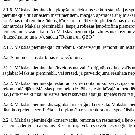
2.1.6. Mākslas pieminekļu apkopšanu ieteicams veikt restaurācijas spe
pieminekļus tīrīt ar asiem instrumentiem, mazgāt, apstrādāt ar ķīmiskā
kopšanas darbiem bez ūdens, ķīmisku u.c. līdzekļu pielietošanas (saus
kur atrodas Mākslas piemineklis, iespēju robežās jānodrošina piemēroti
temperatūras svārstībām. Ar Mākslas pieminekļa uzturēšanās režīmu v
(https://mantojums.lv), sadaļā "Režīmi un ĢEO".
2.1.7. Mākslas pieminekļa uzturēšanu, konservāciju, remontu un restaur
2.2. Saimnieciskās darbības ierobežojumi:
2.2.1. Mākslas pieminekļa pārveidošana vai tā oriģinālo daļu aizstāšana
saglabāt Mākslas pieminekli, vai arī tad, ja pārveidojuma rezultātā n
2.2.2. Mākslas pieminekļa restaurācijas, remonta un konservācijas darbu
rekomendācijām. Mākslas pieminekļa izpēti ar destruktīvajām metodē
u.c.) drīkst veikt tikai ar Pārvaldes rakstveida atļauju. Izpētes rezult
2.2.3. Mākslas piemineklis saglabājams oriģinālā izskatā. Mākslas pie
tikai kompetenta sertificēta vai diplomēta restauratora (u.c. speciālist
2.2.4. Mākslas pieminekļa konservācijā, remontā un restaurācijā lieto
ar tiem saderīgus materiālus. Restaurācijā vēlams izvēlēties viegli atgr