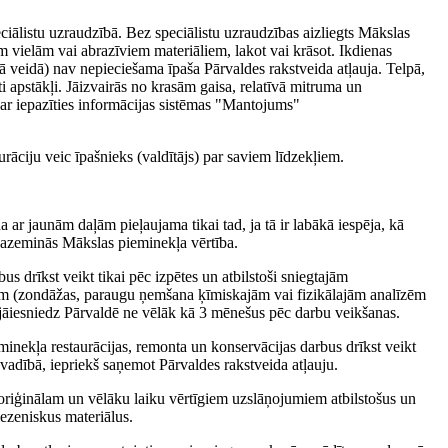
ciālistu uzraudzībā. Bez speciālistu uzraudzības aizliegts Mākslas
m vielām vai abrazīviem materiāliem, lakot vai krāsot. Ikdienas
ā veidā) nav nepieciešama īpaša Pārvaldes rakstveida atļauja. Telpā,
 apstākļi. Jāizvairās no krasām gaisa, relatīvā mitruma un
ar iepazīties informācijas sistēmas "Mantojums"
āciju veic īpašnieks (valdītājs) par saviem līdzekļiem.
 ar jaunām daļām pieļaujama tikai tad, ja tā ir labākā iespēja, kā
epazeminās Mākslas pieminekļa vērtība.
s drīkst veikt tikai pēc izpētes un atbilstoši sniegtajām
m (zondāžas, paraugu ņemšana ķīmiskajām vai fizikālajām analīzēm
āti jāiesniedz Pārvaldē ne vēlāk kā 3 mēnešus pēc darbu veikšanas.
minekļa restaurācijas, remonta un konservācijas darbus drīkst veikt
i) vadībā, iepriekš saņemot Pārvaldes rakstveida atļauju.
 oriģinālam un vēlāku laiku vērtīgiem uzslāņojumiem atbilstošus un
iezeniskus materiālus.