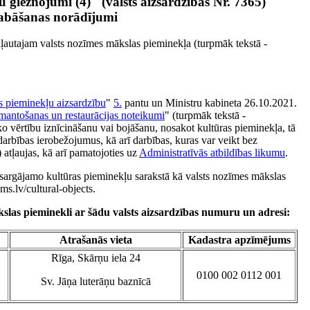
 gleznojumi (4)" (valsts aizsardzības Nr. 7365)
abāšanas norādījumi
kļautajam valsts nozīmes mākslas pieminekļa (turpmāk tekstā -
s pieminekļu aizsardzību
"
5.
pantu un Ministru kabineta 26.10.2021.
zmantošanas un restaurācijas noteikumi
" (turpmāk tekstā -
o vērtību iznīcināšanu vai bojāšanu, nosakot kultūras pieminekļa, tā
darbības ierobežojumus, kā arī darbības, kuras var veikt bez
atļaujas, kā arī pamatojoties uz
Administratīvās atbildības likumu
.
zsargājamo kultūras pieminekļu sarakstā kā valsts nozīmes mākslas
ms.lv/cultural-objects.
slas pieminekli ar šādu valsts aizsardzības numuru un adresi:
Atrašanās vieta
Kadastra apzīmējums
Rīga, Skārņu iela 24
0100 002 0112 001
Sv. Jāņa luterāņu baznīcā