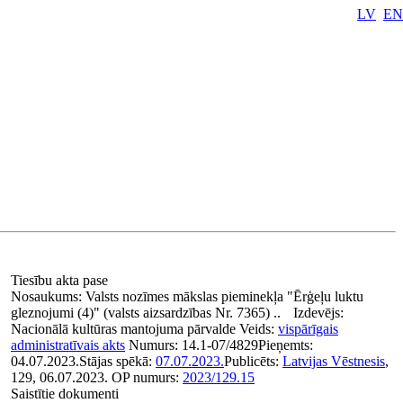
LV
EN
Tiesību akta pase
Nosaukums:
Valsts nozīmes mākslas pieminekļa "Ērģeļu luktu
gleznojumi (4)" (valsts aizsardzības Nr. 7365) ..
Izdevējs:
Nacionālā kultūras mantojuma pārvalde
Veids:
vispārīgais
administratīvais akts
Numurs:
14.1-07/4829
Pieņemts:
04.07.2023.
Stājas spēkā:
07.07.2023.
Publicēts:
Latvijas Vēstnesis
,
129, 06.07.2023.
OP numurs:
2023/129.15
Saistītie dokumenti