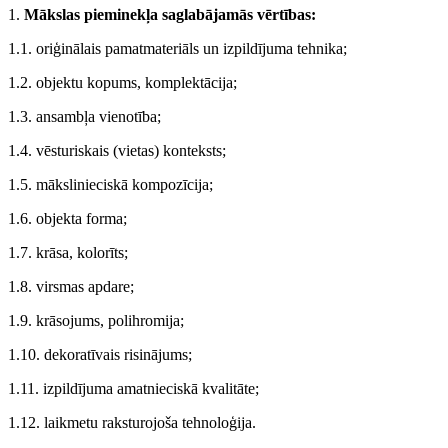
1.
Mākslas pieminekļa saglabājamās vērtības:
1.1. oriģinālais pamatmateriāls un izpildījuma tehnika;
1.2. objektu kopums, komplektācija;
1.3. ansambļa vienotība;
1.4. vēsturiskais (vietas) konteksts;
1.5. mākslinieciskā kompozīcija;
1.6. objekta forma;
1.7. krāsa, kolorīts;
1.8. virsmas apdare;
1.9. krāsojums, polihromija;
1.10. dekoratīvais risinājums;
1.11. izpildījuma amatnieciskā kvalitāte;
1.12. laikmetu raksturojoša tehnoloģija.