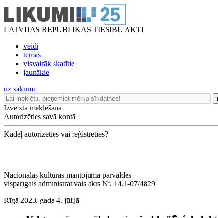
LATVIJAS REPUBLIKAS TIESĪBU AKTI
veidi
tēmas
visvairāk skatītie
jaunākie
uz sākumu
Izvērstā meklēšana
Autorizēties savā kontā
Kādēļ autorizēties vai reģistrēties?
Nacionālās kultūras mantojuma pārvaldes
vispārīgais administratīvais akts Nr. 14.1-07/4829
Rīgā 2023. gada 4. jūlijā