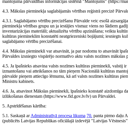
mantojuma pārvaldības informācijas sistēmā "Mantojums" (https://mant
4.3. Mākslas pieminekļa saglabājamās vērtības reģistrā precizē Pārval
4.3.1. Saglabājamo vērtību precizēšanu Pārvalde veic esošā aizsargāja
pieminekļa vērtības grupu un ja iestājies vismaz viens no šādiem gadīj
inventarizācijas materiāli; aktualizēta vērtību apzināšana; veikta kultū
kultūras piemineklim konstatēti neatgriezeniski bojājumi; iesniegts ku
saglabājamo vērtību precizēšanai.
4.4. Mākslas pieminekli var atsavināt, ja par nodomu to atsavināt īpašn
Pārvaldes izsniegto vispārējo normatīvo aktu valsts nozīmes mākslas 
4.5. Ja īpašnieks atsavina valsts nozīmes kultūras pieminekli, valstij
izmantošanu vai atteikšanos no tām pieņem Nacionālā kultūras manto
pārvalde pieņem attiecīgo lēmumu, kā arī valsts nozīmes kultūras piem
Ministru kabinets.
4.6. Ja, atsavinot Mākslas pieminekli, īpašnieks konstatē aizdomīga d
izlūkošanas dienestam (https://www.fid.gov.lv/lv) un Pārvaldei.
5. Apstrīdēšanas kārtība:
5.1. Saskaņā ar
Administratīvā procesa likuma
70.
panta pirmo daļu Adm
(publicēts Latvijas Republikas oficiālajā izdevējā "Latvijas Vēstnesis"