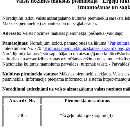
Valsts nozīmes mākslas pieminekļa "Ērģeļu luktu
izmantošanas un sagl
Norādījumi izdoti valsts aizsargājamo kultūras pieminekļu sarakstā ie
Mākslas piemineklis) izmantošanai un saglabāšanai.
Adresāts:
Valsts nozīmes mākslas pieminekļa īpašnieks (valdītājs).
Pamatojums:
Norādījumi izdoti, pamatojoties uz likuma "
Par kultūra
noteikumiem Nr. 720 "
Kultūras pieminekļu uzskaites, aizsardzības, i
Norādījumi), lai novērstu saglabājamo un aizsargājamo kultūrvēsturisk
teritorijas un aizsardzības zonas uzturēšanas režīmu un saimnieciskās 
Nacionālās kultūras mantojuma pārvaldes (turpmāk tekstā - Pārvaldes) 
Kultūras pieminekļa statuss:
Mākslas piemineklis iekļauts Valsts ai
piemineklis. Informācija pieejama informācijas sistēmā https://mantoju
Norādījumi attiecināmi uz valsts aizsargājamu valsts nozīmes māk
Aizsardz. Nr.
Pieminekļa nosaukums
7365
"Ērģeļu luktu gleznojumi (4)"