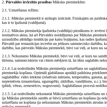
2.
Pārvaldes izvirzītās prasības
Mākslas piemineklim:
2.1. Uzturēšanas režīms:
2.1.1. Mākslas pieminekli ir aizliegts iznīcināt. Fiziskajām un juridis
kas ir to īpašumā (valdījumā).
2.1.2. Mākslas pieminekļa īpašnieka (valdītāja) pienākums ir: ievērot
normatīvos aktus, kā arī Pārvaldes norādījumus par Mākslas pieminek
uzraudzību atbildīgo institūciju par katru bojājumu, kas radies īpašu
Pārvaldi par restaurācijas iecerēm un jebkuru saimniecisko darbību, 
darbību, kas pārveido Mākslas pieminekli, būvi vai vidi, ar kuru tas sai
2.1.3. Nekustamo Mākslas pieminekli, būvi vai vidi, ar kuru tas saistīts,
tūrisma, saimnieciskiem vai citiem mērķiem tā, lai tiktu saglabāts neku
2.1.4. Lai nodrošinātu Mākslas pieminekļa uzturēšanu un saglabāšanu,
pieminekļa kopšana. Optimāli glabāšanas apstākļi paildzina priekšme
saglabātību: vides ietekme (relatīvais mitrums, temperatūra, gaisma, g
nepiemērota izmantošana, ugunsgrēki, zādzības, vandālisms, u.c.); biol
(plūdi, vētras, zemestrīces, nogruvumi). Saglabāšanas procesā nedrīkst
2.1.5. Lai nodrošinātu nekustamā Mākslas pieminekļa uzturēšanu un sa
(ja Mākslas piemineklis saistīts ar būvi) uzturēšana un kopšana (ja ne
uzturēšana un kopšana (ja nekustamais Mākslas piemineklis atrodas ie
mākslas pieminekli.