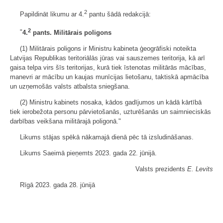
2
Papildināt likumu ar 4.
pantu šādā redakcijā:
2
"
4.
pants. Militārais poligons
(1) Militārais poligons ir Ministru kabineta ģeogrāfiski noteikta
Latvijas Republikas teritoriālās jūras vai sauszemes teritorija, kā arī
gaisa telpa virs šīs teritorijas, kurā tiek īstenotas militārās mācības,
manevri ar mācību un kaujas munīcijas lietošanu, taktiskā apmācība
un uzņemošās valsts atbalsta sniegšana.
(2) Ministru kabinets nosaka, kādos gadījumos un kādā kārtībā
tiek ierobežota personu pārvietošanās, uzturēšanās un saimnieciskās
darbības veikšana militārajā poligonā."
Likums stājas spēkā nākamajā dienā pēc tā izsludināšanas.
Likums Saeimā pieņemts 2023. gada 22. jūnijā.
Valsts prezidents
E. Levits
Rīgā 2023. gada 28. jūnijā