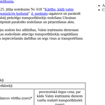
pielikumu
.
An
25. jūlija noteikumu Nr. 618 "
Kārtība, kādā valsts
Ci
rganizāciju īpašumā
"
4. punktam
sagatavot un parakstīt
lstij piekritīgo transportlīdzekļu nodošanu Ukrainas
stiprināt parakstīto nodošanas un pieņemšanas aktu.
ekļus nodotu bez atlīdzības, Valsts ieņēmumu dienestam
as nodrošinās attiecīgo transportlīdzekļu nogādāšanu
s nepieciešamās darbības un segs visus ar transportēšanu
kļi
tlīdzekļi
provizoriskā tirgus cena, par
kādu Valsts ieņēmumu dienests
ilances vērtība (
euro
)*
varētu realizēt transportlīdzekli
(
euro
)