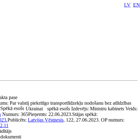
LV
EN
 akta pase
ums:
Par valstij piekritīgo transportlīdzekļu nodošanu bez atlīdzības
Spēkā esošs
Ukrainai
spēkā esošs
Izdevējs:
Ministru kabinets
Veids:
s
Numurs:
365
Pieņemts:
22.06.2023.
Stājas spēkā:
023.
Publicēts:
Latvijas Vēstnesis
, 122, 27.06.2023.
OP numurs:
2.11
ādītājs
e dokumenti