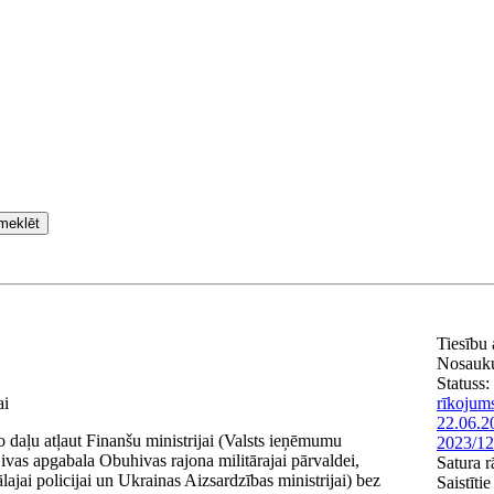
meklēt
Tiesību
Nosauk
Statuss:
ai
rīkojum
22.06.2
 daļu atļaut Finanšu ministrijai (Valsts ieņēmumu
2023/12
jivas apgabala Obuhivas rajona militārajai pārvaldei,
Satura r
ai policijai un Ukrainas Aizsardzības ministrijai) bez
Saistīti