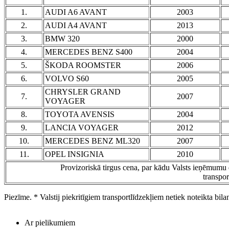
1.
AUDI A6 AVANT
2003
2.
AUDI A4 AVANT
2013
3.
BMW 320
2000
4.
MERCEDES BENZ S400
2004
5.
ŠKODA ROOMSTER
2006
6.
VOLVO S60
2005
CHRYSLER GRAND
7.
2007
VOYAGER
8.
TOYOTA AVENSIS
2004
9.
LANCIA VOYAGER
2012
10.
MERCEDES BENZ ML320
2007
11.
OPEL INSIGNIA
2010
Provizoriskā tirgus cena, par kādu Valsts ieņēmumu d
transpor
Piezīme. * Valstij piekritīgiem transportlīdzekļiem netiek noteikta bilance
Ar pielikumiem