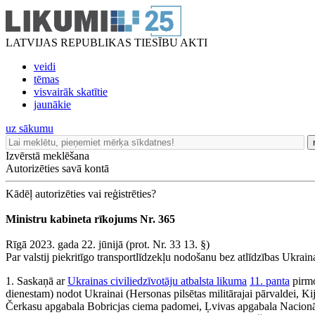
LATVIJAS REPUBLIKAS TIESĪBU AKTI
veidi
tēmas
visvairāk skatītie
jaunākie
uz sākumu
Izvērstā meklēšana
Autorizēties savā kontā
Kādēļ autorizēties vai reģistrēties?
Ministru kabineta rīkojums Nr. 365
Rīgā 2023. gada 22. jūnijā (prot. Nr. 33 13. §)
Par valstij piekritīgo transportlīdzekļu nodošanu bez atlīdzības Ukrain
1. Saskaņā ar
Ukrainas civiliedzīvotāju atbalsta likuma
11. panta
pirmo
dienestam) nodot Ukrainai (Hersonas pilsētas militārajai pārvaldei, Ki
Čerkasu apgabala Bobricjas ciema padomei, Ļvivas apgabala Nacionālaj