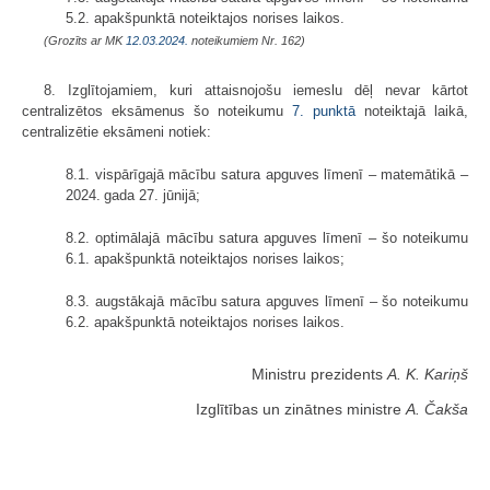
5.2. apakšpunktā noteiktajos norises laikos.
(Grozīts ar MK
12.03.2024.
noteikumiem Nr. 162)
8. Izglītojamiem, kuri attaisnojošu iemeslu dēļ nevar kārtot
centralizētos eksāmenus šo noteikumu
7. punktā
noteiktajā laikā,
centralizētie eksāmeni notiek:
8.1. vispārīgajā mācību satura apguves līmenī – matemātikā –
2024. gada 27. jūnijā;
8.2. optimālajā mācību satura apguves līmenī – šo noteikumu
6.1. apakšpunktā noteiktajos norises laikos;
8.3. augstākajā mācību satura apguves līmenī – šo noteikumu
6.2. apakšpunktā noteiktajos norises laikos.
Ministru prezidents
A. K. Kariņš
Izglītības un zinātnes ministre
A. Čakša