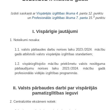
Izdoti saskaņā ar
Vispārējās izglītības likuma
4.
panta 12. punktu
3
un
Profesionālās izglītības likuma
7. panta
15.
punktu
I. Vispārīgie jautājumi
1. Noteikumi nosaka:
1.1. valsts pārbaudes darbu norises laiku 2023./2024. mācību
gadā atbilstoši valsts vispārējās izglītības standartiem;
1.2. vispārizglītojošo mācību priekšmetu valsts noslēguma
pārbaudījumu norises laiku 2023./2024. mācību gadā
profesionālās vidējās izglītības programmās.
II. Valsts pārbaudes darbi par vispārējās
pamatizglītības ieguvi
2. Centralizētie eksāmeni notiek: