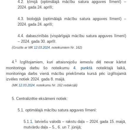
4.2. ķīmijā (optimālajā mācību satura apguves līmenī) –
2024. gada 24. aprīlī;
4.3. bioloģijā (optimālajā mācību satura apguves līmenī) –
2024. gada 24. aprīlī;
4.4. dabaszinībās (vispārīgajā mācību satura apguves līmenī)
– 2024. gada 30. aprīlī.
(Grozīts ar MK
12.03.2024.
noteikumiem Nr. 162)
1
4.
Izglītojamiem, kuri attaisnojošu iemeslu dēļ nevar kārtot
monitoringa darbu šo noteikumu
4. punktā
noteiktajā laikā,
monitoringa darbs vienā mācību priekšmeta kursā pēc izglītojamā
izvēles notiek 2024. gada 8. maijā.
(MK
12.03.2024.
noteikumu Nr. 162 redakcijā)
5. Centralizētie eksāmeni notiek:
5.1. optimālajā mācību satura apguves līmenī:
5.1.
1.
latviešu valodā – rakstu daļa – 2024. gada 15. maijā,
mutvārdu daļa – 5., 6. un 7. jūnijā;