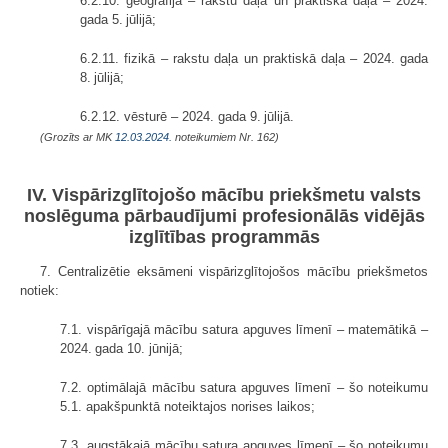
6.2.10. ģeogrāfijā – rakstu daļa un praktiskā daļa – 2024.
gada 5. jūlijā;
6.2.11. fizikā – rakstu daļa un praktiskā daļa – 2024. gada
8. jūlijā;
6.2.12. vēsturē – 2024. gada 9. jūlijā.
(Grozīts ar MK
12.03.2024.
noteikumiem Nr. 162)
IV. Vispārizglītojošo mācību priekšmetu valsts
noslēguma pārbaudījumi profesionālās vidējās
izglītības programmās
7. Centralizētie eksāmeni vispārizglītojošos mācību priekšmetos
notiek:
7.1. vispārīgajā mācību satura apguves līmenī – matemātikā –
2024. gada 10. jūnijā;
7.2. optimālajā mācību satura apguves līmenī – šo noteikumu
5.1. apakšpunktā noteiktajos norises laikos;
7.3. augstākajā mācību satura apguves līmenī – šo noteikumu