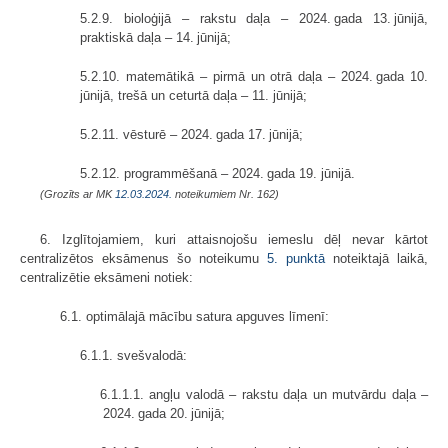
5.2.9. bioloģijā – rakstu daļa – 2024. gada 13. jūnijā,
praktiskā daļa – 14. jūnijā;
5.2.10. matemātikā – pirmā un otrā daļa – 2024. gada 10.
jūnijā, trešā un ceturtā daļa – 11. jūnijā;
5.2.11. vēsturē – 2024. gada 17. jūnijā;
5.2.12. programmēšanā – 2024. gada 19. jūnijā.
(Grozīts ar MK
12.03.2024.
noteikumiem Nr. 162)
6. Izglītojamiem, kuri attaisnojošu iemeslu dēļ nevar kārtot
centralizētos eksāmenus šo noteikumu
5. punktā
noteiktajā laikā,
centralizētie eksāmeni notiek:
6.1. optimālajā mācību satura apguves līmenī:
6.1.1. svešvalodā:
6.1.1.1. angļu valodā – rakstu daļa un mutvārdu daļa –
2024. gada 20. jūnijā;