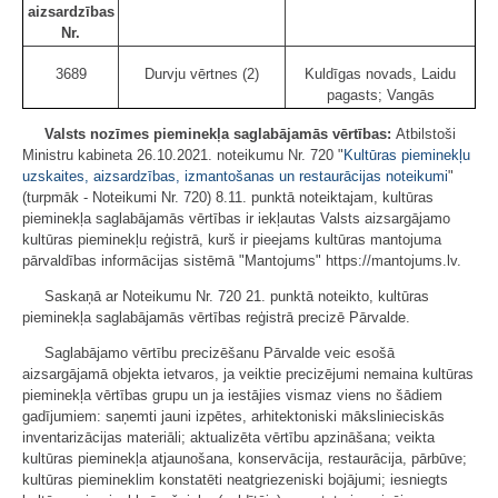
aizsardzības
Nr.
3689
Durvju vērtnes (2)
Kuldīgas novads, Laidu
pagasts; Vangās
Valsts nozīmes pieminekļa saglabājamās vērtības:
Atbilstoši
Ministru kabineta 26.10.2021. noteikumu Nr. 720 "
Kultūras pieminekļu
uzskaites, aizsardzības, izmantošanas un restaurācijas noteikumi
"
(turpmāk - Noteikumi Nr. 720) 8.11. punktā noteiktajam, kultūras
pieminekļa saglabājamās vērtības ir iekļautas Valsts aizsargājamo
kultūras pieminekļu reģistrā, kurš ir pieejams kultūras mantojuma
pārvaldības informācijas sistēmā "Mantojums" https://mantojums.lv.
Saskaņā ar Noteikumu Nr. 720 21. punktā noteikto, kultūras
pieminekļa saglabājamās vērtības reģistrā precizē Pārvalde.
Saglabājamo vērtību precizēšanu Pārvalde veic esošā
aizsargājamā objekta ietvaros, ja veiktie precizējumi nemaina kultūras
pieminekļa vērtības grupu un ja iestājies vismaz viens no šādiem
gadījumiem: saņemti jauni izpētes, arhitektoniski mākslinieciskās
inventarizācijas materiāli; aktualizēta vērtību apzināšana; veikta
kultūras pieminekļa atjaunošana, konservācija, restaurācija, pārbūve;
kultūras piemineklim konstatēti neatgriezeniski bojājumi; iesniegts