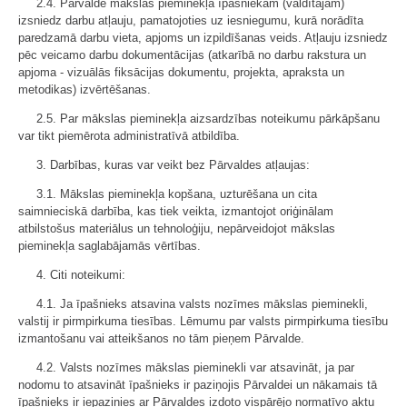
2.4. Pārvalde mākslas pieminekļa īpašniekam (valdītājam)
izsniedz darbu atļauju, pamatojoties uz iesniegumu, kurā norādīta
paredzamā darbu vieta, apjoms un izpildīšanas veids. Atļauju izsniedz
pēc veicamo darbu dokumentācijas (atkarībā no darbu rakstura un
apjoma - vizuālās fiksācijas dokumentu, projekta, apraksta un
metodikas) izvērtēšanas.
2.5. Par mākslas pieminekļa aizsardzības noteikumu pārkāpšanu
var tikt piemērota administratīvā atbildība.
3. Darbības, kuras var veikt bez Pārvaldes atļaujas:
3.1. Mākslas pieminekļa kopšana, uzturēšana un cita
saimnieciskā darbība, kas tiek veikta, izmantojot oriģinālam
atbilstošus materiālus un tehnoloģiju, nepārveidojot mākslas
pieminekļa saglabājamās vērtības.
4. Citi noteikumi:
4.1. Ja īpašnieks atsavina valsts nozīmes mākslas pieminekli,
valstij ir pirmpirkuma tiesības. Lēmumu par valsts pirmpirkuma tiesību
izmantošanu vai atteikšanos no tām pieņem Pārvalde.
4.2. Valsts nozīmes mākslas pieminekli var atsavināt, ja par
nodomu to atsavināt īpašnieks ir paziņojis Pārvaldei un nākamais tā
īpašnieks ir iepazinies ar Pārvaldes izdoto vispārējo normatīvo aktu