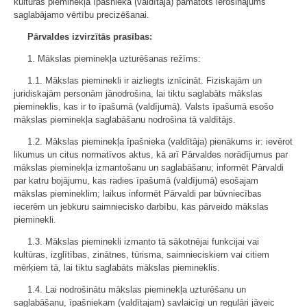
kultūras pieminekļa īpašnieka (valdītāja) pamatots ierosinājums
saglabājamo vērtību precizēšanai.
Pārvaldes izvirzītās prasības:
1. Mākslas pieminekļa uzturēšanas režīms:
1.1. Mākslas pieminekli ir aizliegts iznīcināt. Fiziskajām un
juridiskajām personām jānodrošina, lai tiktu saglabāts mākslas
piemineklis, kas ir to īpašumā (valdījumā). Valsts īpašumā esošo
mākslas pieminekļa saglabāšanu nodrošina tā valdītājs.
1.2. Mākslas pieminekļa īpašnieka (valdītāja) pienākums ir: ievērot
likumus un citus normatīvos aktus, kā arī Pārvaldes norādījumus par
mākslas pieminekļa izmantošanu un saglabāšanu; informēt Pārvaldi
par katru bojājumu, kas radies īpašumā (valdījumā) esošajam
mākslas piemineklim; laikus informēt Pārvaldi par būvniecības
iecerēm un jebkuru saimniecisko darbību, kas pārveido mākslas
pieminekli.
1.3. Mākslas pieminekli izmanto tā sākotnējai funkcijai vai
kultūras, izglītības, zinātnes, tūrisma, saimnieciskiem vai citiem
mērķiem tā, lai tiktu saglabāts mākslas piemineklis.
1.4. Lai nodrošinātu mākslas pieminekļa uzturēšanu un
saglabāšanu, īpašniekam (valdītajam) savlaicīgi un regulāri jāveic