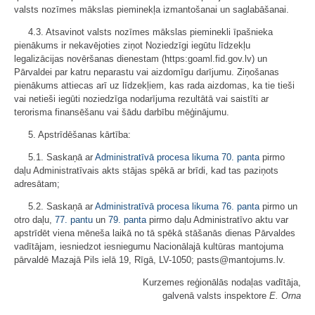
valsts nozīmes mākslas pieminekļa izmantošanai un saglabāšanai.
4.3. Atsavinot valsts nozīmes mākslas pieminekli īpašnieka
pienākums ir nekavējoties ziņot Noziedzīgi iegūtu līdzekļu
legalizācijas novēršanas dienestam (https:goaml.fid.gov.lv) un
Pārvaldei par katru neparastu vai aizdomīgu darījumu. Ziņošanas
pienākums attiecas arī uz līdzekļiem, kas rada aizdomas, ka tie tieši
vai netieši iegūti noziedzīga nodarījuma rezultātā vai saistīti ar
terorisma finansēšanu vai šādu darbību mēģinājumu.
5. Apstrīdēšanas kārtība:
5.1. Saskaņā ar
Administratīvā procesa likuma
70. panta
pirmo
daļu Administratīvais akts stājas spēkā ar brīdi, kad tas paziņots
adresātam;
5.2. Saskaņā ar
Administratīvā procesa likuma
76. panta
pirmo un
otro daļu,
77. pantu
un
79. panta
pirmo daļu Administratīvo aktu var
apstrīdēt viena mēneša laikā no tā spēkā stāšanās dienas Pārvaldes
vadītājam, iesniedzot iesniegumu Nacionālajā kultūras mantojuma
pārvaldē Mazajā Pils ielā 19, Rīgā, LV-1050; pasts@mantojums.lv.
Kurzemes reģionālās nodaļas vadītāja,
galvenā valsts inspektore
E. Orna