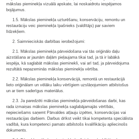
mākslas pieminekļa vizuālā apskate, lai noskaidrotu iespējamos
bojājumus.
1.5. Mākslas pieminekļa uzturēšanu, konservāciju, remontu un
restaurāciju veic pieminekļa īpašnieks (valdītājs) par saviem
līdzekļiem.
2. Saimnieciskās darbības ierobežojumi:
2.1. Mākslas pieminekļa pārveidošana vai tās oriģinālo daļu
aizstāšana ar jaunām daļām pieļaujama tikai tad, ja tā ir labākā
iespēja, kā saglabāt mākslas pieminekli, vai arī tad, ja pārveidojuma
rezultātā nepazeminās mākslas pieminekļa vērtība.
2.2. Mākslas pieminekļa konservācijā, remontā un restaurācijā
lieto oriģinālam un vēlāku laiku vērtīgiem uzslāņojumiem atbilstošus
un ar tiem saderīgus materiālus.
2.3. Ja paredzēti mākslas pieminekļa pārveidošanas darbi, kas
rada izmaiņas mākslas pieminekļa saglabājamajās vērtībās,
nepieciešams saņemt Pārvaldes atļauju izpētes, konservācijas vai
restaurācijas darbiem. Darbus drīkst veikt tikai kompetenta speciālista
vadībā, kura kompetenci pamato atbilstošs kvalifikāciju apliecinošs
dokuments.