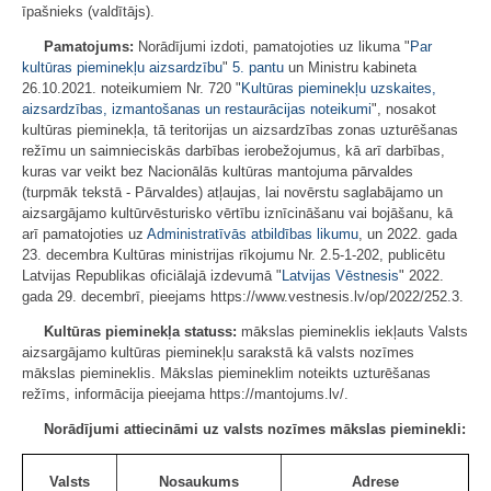
īpašnieks (valdītājs).
Pamatojums:
Norādījumi izdoti, pamatojoties uz likuma "
Par
kultūras pieminekļu aizsardzību
"
5. pantu
un Ministru kabineta
26.10.2021. noteikumiem Nr. 720 "
Kultūras pieminekļu uzskaites,
aizsardzības, izmantošanas un restaurācijas noteikumi
", nosakot
kultūras pieminekļa, tā teritorijas un aizsardzības zonas uzturēšanas
režīmu un saimnieciskās darbības ierobežojumus, kā arī darbības,
kuras var veikt bez Nacionālās kultūras mantojuma pārvaldes
(turpmāk tekstā - Pārvaldes) atļaujas, lai novērstu saglabājamo un
aizsargājamo kultūrvēsturisko vērtību iznīcināšanu vai bojāšanu, kā
arī pamatojoties uz
Administratīvās atbildības likumu
, un 2022. gada
23. decembra Kultūras ministrijas rīkojumu Nr. 2.5-1-202, publicētu
Latvijas Republikas oficiālajā izdevumā "
Latvijas Vēstnesis
" 2022.
gada 29. decembrī, pieejams https://www.vestnesis.lv/op/2022/252.3.
Kultūras pieminekļa statuss:
mākslas piemineklis iekļauts Valsts
aizsargājamo kultūras pieminekļu sarakstā kā valsts nozīmes
mākslas piemineklis. Mākslas piemineklim noteikts uzturēšanas
režīms, informācija pieejama https://mantojums.lv/.
Norādījumi attiecināmi uz valsts nozīmes mākslas pieminekli:
Valsts
Nosaukums
Adrese