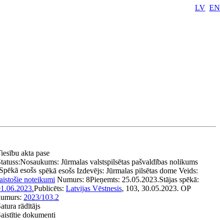
LV
EN
iesību akta pase
tatuss:
Nosaukums:
Jūrmalas valstspilsētas pašvaldības nolikums
Spēkā esošs
spēkā esošs
Izdevējs:
Jūrmalas pilsētas dome
Veids:
aistošie noteikumi
Numurs:
8
Pieņemts:
25.05.2023.
Stājas spēkā:
1.06.2023.
Publicēts:
Latvijas Vēstnesis
, 103, 30.05.2023.
OP
numurs:
2023/103.2
atura rādītājs
aistītie dokumenti