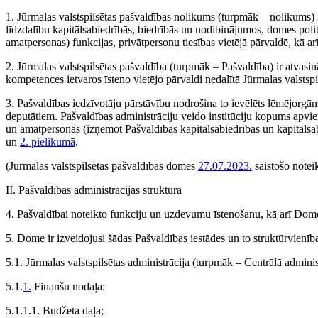
1. Jūrmalas valstspilsētas pašvaldības nolikums (turpmāk – nolikums) 
līdzdalību kapitālsabiedrībās, biedrībās un nodibinājumos, domes pol
amatpersonas) funkcijas, privātpersonu tiesības vietējā pārvaldē, kā ar
2. Jūrmalas valstspilsētas pašvaldība (turpmāk – Pašvaldība) ir atvas
kompetences ietvaros īsteno vietējo pārvaldi nedalītā Jūrmalas valstspils
3. Pašvaldības iedzīvotāju pārstāvību nodrošina to ievēlēts lēmējorg
deputātiem. Pašvaldības administrāciju veido institūciju kopums apvie
un amatpersonas (izņemot Pašvaldības kapitālsabiedrības un kapitālsabi
un
2. pielikumā
.
(Jūrmalas valstspilsētas pašvaldības domes
27.07.2023.
saistošo notei
II. Pašvaldības administrācijas struktūra
4. Pašvaldībai noteikto funkciju un uzdevumu īstenošanu, kā arī Dome
5. Dome ir izveidojusi šādas Pašvaldības iestādes un to struktūrvienīb
5.1. Jūrmalas valstspilsētas administrācija (turpmāk – Centrālā admini
5.1.
1.
Finanšu nodaļa:
5.1.1.1. Budžeta daļa;