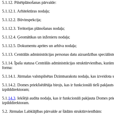
5.1.12. Pilsētplānošanas pārvalde:
5.1.12.1. Arhitektūras nodaļa;
5.1.12.2. Būvinspekcija;
5.1.12.3. Teritorijas plānošanas nodaļa;
5.1.12.4. Ģeomātikas un inženieru nodaļa;
5.1.12.5. Dokumentu aprites un arhīva nodaļa;
5.1.13. Centrālās administrācijas personas datu aizsardzības speciālists
5.1.14. Īpaša statusa Centrālās administrācijas struktūrvienības, kurām
forma:
5.1.14.1. Jūrmalas valstspilsētas Dzimtsarakstu nodaļa, kas izveidota
5.1.14.2. Domes priekšsēdētāja birojs, kas ir funkcionāli tieši pakļau
izpilddirektoram;
5.1.
14.3
. Iekšējā audita nodaļa, kas ir funkcionāli pakļauta Domes pr
izpilddirektoram.
5.2. Jūrmalas Labklājības pārvalde ar šādām struktūrvienībām: