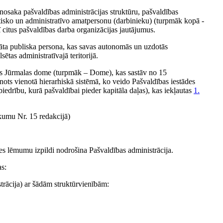
nosaka pašvaldības administrācijas struktūru, pašvaldības
itisko un administratīvo amatpersonu (darbinieku) (turpmāk kopā -
ī citus pašvaldības darba organizācijas jautājumus.
ināta publiska persona, kas savas autonomās un uzdotās
ētas administratīvajā teritorijā.
āns Jūrmalas dome (turpmāk – Dome), kas sastāv no 15
nots vienotā hierarhiskā sistēmā, ko veido Pašvaldības iestādes
edrību, kurā pašvaldībai pieder kapitāla daļas), kas iekļautas
1.
kumu Nr. 15 redakcijā)
s lēmumu izpildi nodrošina Pašvaldības administrācija.
as:
strācija) ar šādām struktūrvienībām: