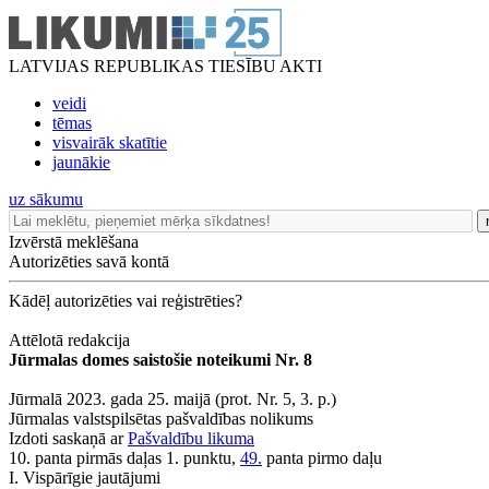
LATVIJAS REPUBLIKAS TIESĪBU AKTI
veidi
tēmas
visvairāk skatītie
jaunākie
uz sākumu
Izvērstā meklēšana
Autorizēties savā kontā
Kādēļ autorizēties vai reģistrēties?
Attēlotā redakcija
Jūrmalas domes saistošie noteikumi Nr. 8
Jūrmalā 2023. gada 25. maijā (prot. Nr. 5, 3. p.)
Jūrmalas valstspilsētas pašvaldības nolikums
Izdoti saskaņā ar
Pašvaldību likuma
10. panta pirmās daļas 1. punktu,
49.
panta pirmo daļu
I. Vispārīgie jautājumi