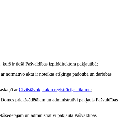
, kurš ir tiešā Pašvaldības izpilddirektora pakļautībā;
 ar normatīvo aktu ir noteikta atšķirīga padotība un darbības
 saskaņā ar
Civilstāvokļa aktu reģistrācijas likumu
;
ts Domes priekšsēdētājam un administratīvi pakļauts Pašvaldības
iekšsēdētājam un administratīvi pakļauta Pašvaldības