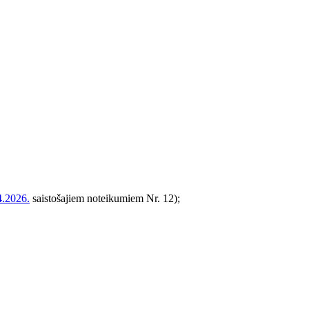
4.2026.
saistošajiem noteikumiem Nr. 12)
;