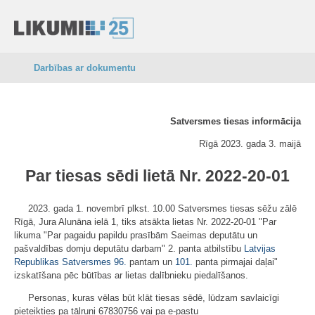
Darbības ar dokumentu
Satversmes tiesas informācija
Rīgā 2023. gada 3. maijā
Par tiesas sēdi lietā Nr. 2022-20-01
2023. gada 1. novembrī plkst. 10.00 Satversmes tiesas sēžu zālē
Rīgā, Jura Alunāna ielā 1, tiks atsākta lietas Nr. 2022-20-01 "Par
likuma "Par pagaidu papildu prasībām Saeimas deputātu un
pašvaldības domju deputātu darbam" 2. panta atbilstību
Latvijas
Republikas Satversmes
96.
pantam un
101.
panta pirmajai daļai"
izskatīšana pēc būtības ar lietas dalībnieku piedalīšanos.
Personas, kuras vēlas būt klāt tiesas sēdē, lūdzam savlaicīgi
pieteikties pa tālruni 67830756 vai pa e-pastu