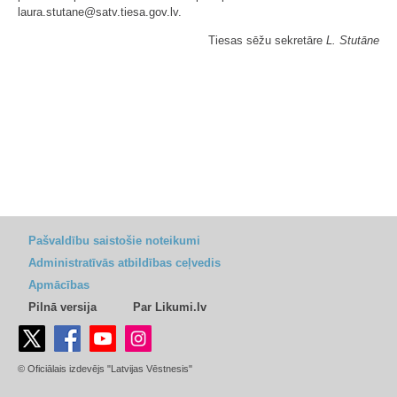
laura.stutane@satv.tiesa.gov.lv.
Tiesas sēžu sekretāre
L. Stutāne
Pašvaldību saistošie noteikumi
Administratīvās atbildības ceļvedis
Apmācības
Pilnā versija
Par Likumi.lv
© Oficiālais izdevējs "Latvijas Vēstnesis"