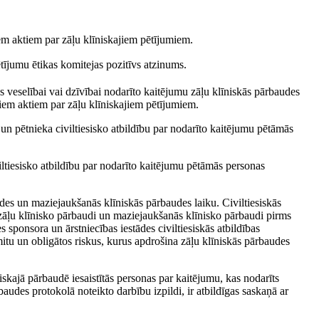
em aktiem par zāļu klīniskajiem pētījumiem.
ētījumu ētikas komitejas pozitīvs atzinums.
as veselībai vai dzīvībai nodarīto kaitējumu zāļu klīniskās pārbaudes
iem aktiem par zāļu klīniskajiem pētījumiem.
n pētnieka civiltiesisko atbildību par nodarīto kaitējumu pētāmās
iltiesisko atbildību par nodarīto kaitējumu pētāmās personas
udes un maziejaukšanās klīniskās pārbaudes laiku. Civiltiesiskās
 zāļu klīnisko pārbaudi un maziejaukšanās klīnisko pārbaudi pirms
 sponsora un ārstniecības iestādes civiltiesiskās atbildības
itu un obligātos riskus, kurus apdrošina zāļu klīniskās pārbaudes
iskajā pārbaudē iesaistītās personas par kaitējumu, kas nodarīts
baudes protokolā noteikto darbību izpildi, ir atbildīgas saskaņā ar