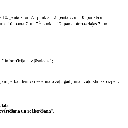
1
a 10. panta 7. un 7.
punktā, 12. panta 7. un 10. punktā un
1
uma 10. panta 7. un 7.
punktā, 12. panta pirmās daļas 7. un
tā informācija nav jāsniedz.";
ajām pārbaudēm vai veterināro zāļu gadījumā - zāļu klīnisko izpēti,
daļa
novērtēšana un reģistrēšana
".