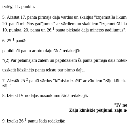
izslēgt 11. punktu.
5. Aizstāt 17. panta pirmajā daļā vārdus un skaitļus "izņemot šā likum
20. pantā minētos gadījumus" ar vārdiem un skaitļiem "izņemot šā lik
1
10. punktā, 20. pantā un 26.
panta piektajā daļā minētos gadījumus".
1
6. 25.
pantā:
papildināt pantu ar otro daļu šādā redakcijā:
"(2) Par pētāmajām zālēm un papildzālēm šā panta pirmajā daļā noteik
uzskatīt līdzšinējo panta tekstu par pirmo daļu.
2
7. Aizstāt 25.
pantā vārdus "klīnisko izpēti" ar vārdiem "zāļu klīnisk
zāļu".
8. Izteikt IV nodaļas nosaukumu šādā redakcijā:
"
IV no
Zāļu klīniskie pētījumi, zāļu 
1
9. Izteikt 26.
pantu šādā redakcijā: