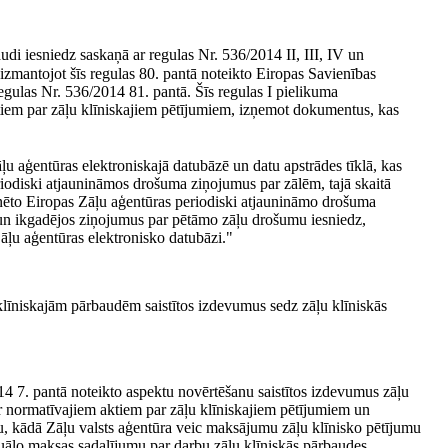
di iesniedz saskaņā ar regulas Nr. 536/2014 II, III, IV un
zmantojot šīs regulas 80. pantā noteikto Eiropas Savienības
egulas Nr. 536/2014 81. pantā. Šīs regulas I pielikuma
tiem par zāļu klīniskajiem pētījumiem, izņemot dokumentus, kas
u aģentūras elektroniskajā datubāzē un datu apstrādes tīklā, kas
riodiski atjaunināmos drošuma ziņojumus par zālēm, tajā skaitā
inēto Eiropas Zāļu aģentūras periodiski atjaunināmo drošuma
un ikgadējos ziņojumus par pētāmo zāļu drošumu iesniedz,
āļu aģentūras elektronisko datubāzi."
 klīniskajām pārbaudēm saistītos izdevumus sedz zāļu klīniskās
14 7. pantā noteikto aspektu novērtēšanu saistītos izdevumus zāļu
ar normatīvajiem aktiem par zāļu klīniskajiem pētījumiem un
 kādā Zāļu valsts aģentūra veic maksājumu zāļu klīnisko pētījumu
ntuālo maksas sadalījumu par darbu zāļu klīniskās pārbaudes