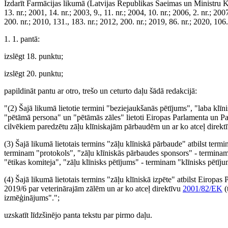
Izdarīt Farmācijas likumā (Latvijas Republikas Saeimas un Ministru Kabi
13. nr.; 2001, 14. nr.; 2003, 9., 11. nr.; 2004, 10. nr.; 2006, 2. nr.; 200
200. nr.; 2010, 131., 183. nr.; 2012, 200. nr.; 2019, 86. nr.; 2020, 106
1. 1. pantā:
izslēgt 18. punktu;
izslēgt 20. punktu;
papildināt pantu ar otro, trešo un ceturto daļu šādā redakcijā:
"(2) Šajā likumā lietotie termini "beziejaukšanās pētījums", "laba klī
"pētāmā persona" un "pētāmās zāles" lietoti Eiropas Parlamenta un P
cilvēkiem paredzētu zāļu klīniskajām pārbaudēm un ar ko atceļ direkt
(3) Šajā likumā lietotais termins "zāļu klīniskā pārbaude" atbilst ter
terminam "protokols", "zāļu klīniskās pārbaudes sponsors" - terminam
"ētikas komiteja", "zāļu klīnisks pētījums" - terminam "klīnisks pētīj
(4) Šajā likumā lietotais termins "zāļu klīniskā izpēte" atbilst Eiro
2019/6 par veterinārajām zālēm un ar ko atceļ direktīvu
2001/82/EK
(
izmēģinājums".";
uzskatīt līdzšinējo panta tekstu par pirmo daļu.