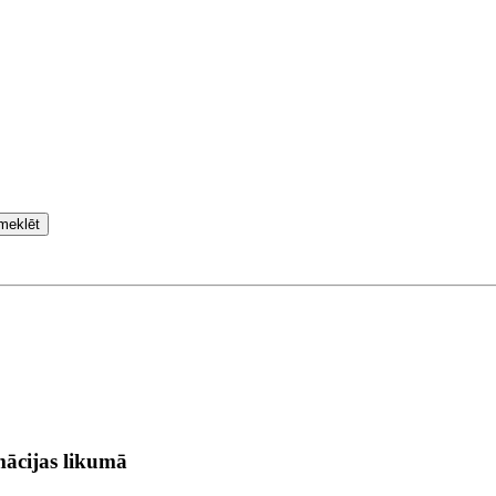
meklēt
ācijas likumā