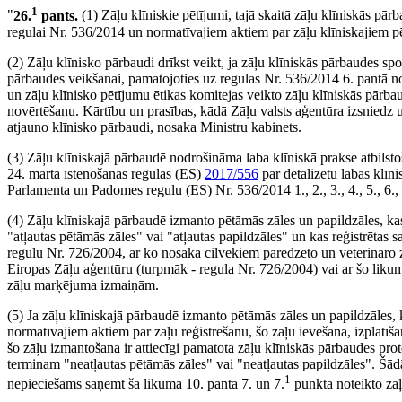
1
"
26.
pants.
(1) Zāļu klīniskie pētījumi, tajā skaitā zāļu klīniskās pā
regulai Nr. 536/2014 un normatīvajiem aktiem par zāļu klīniskajiem 
(2) Zāļu klīnisko pārbaudi drīkst veikt, ja zāļu klīniskās pārbaudes spo
pārbaudes veikšanai, pamatojoties uz regulas Nr. 536/2014 6. pantā no
un zāļu klīnisko pētījumu ētikas komitejas veikto zāļu klīniskās pārbau
novērtēšanu. Kārtību un prasības, kādā Zāļu valsts aģentūra izsniedz 
atjauno klīnisko pārbaudi, nosaka Ministru kabinets.
(3) Zāļu klīniskajā pārbaudē nodrošināma laba klīniskā prakse atbils
24. marta īstenošanas regulas (ES)
2017/556
par detalizētu labas klīn
Parlamenta un Padomes regulu (ES) Nr. 536/2014 1., 2., 3., 4., 5., 6., 7
(4) Zāļu klīniskajā pārbaudē izmanto pētāmās zāles un papildzāles, kas
"atļautas pētāmās zāles" vai "atļautas papildzāles" un kas reģistrēta
regulu Nr. 726/2004, ar ko nosaka cilvēkiem paredzēto un veterināro 
Eiropas Zāļu aģentūru (turpmāk - regula Nr. 726/2004) vai ar šo likum
zāļu marķējuma izmaiņām.
(5) Ja zāļu klīniskajā pārbaudē izmanto pētāmās zāles un papildzāles,
normatīvajiem aktiem par zāļu reģistrēšanu, šo zāļu ievešana, izplatī
šo zāļu izmantošana ir attiecīgi pamatota zāļu klīniskās pārbaudes prot
terminam "neatļautas pētāmās zāles" vai "neatļautas papildzāles". Š
1
nepieciešams saņemt šā likuma 10. panta 7. un 7.
punktā noteikto zāļu