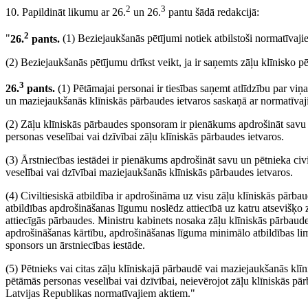
2
3
10. Papildināt likumu ar 26.
un 26.
pantu šādā redakcijā:
2
"
26.
pants.
(1) Beziejaukšanās pētījumi notiek atbilstoši normatīvaji
(2) Beziejaukšanās pētījumu drīkst veikt, ja ir saņemts zāļu klīnisko p
3
26.
pants.
(1) Pētāmajai personai ir tiesības saņemt atlīdzību par viņ
un maziejaukšanās klīniskās pārbaudes ietvaros saskaņā ar normatīvaj
(2) Zāļu klīniskās pārbaudes sponsoram ir pienākums apdrošināt savu u
personas veselībai vai dzīvībai zāļu klīniskās pārbaudes ietvaros.
(3) Ārstniecības iestādei ir pienākums apdrošināt savu un pētnieka civ
veselībai vai dzīvībai maziejaukšanās klīniskās pārbaudes ietvaros.
(4) Civiltiesiskā atbildība ir apdrošināma uz visu zāļu klīniskās pārba
atbildības apdrošināšanas līgumu noslēdz attiecībā uz katru atsevišķo
attiecīgās pārbaudes. Ministru kabinets nosaka zāļu klīniskās pārbaudes
apdrošināšanas kārtību, apdrošināšanas līguma minimālo atbildības lim
sponsors un ārstniecības iestāde.
(5) Pētnieks vai citas zāļu klīniskajā pārbaudē vai maziejaukšanās klīn
pētāmās personas veselībai vai dzīvībai, neievērojot zāļu klīniskās pār
Latvijas Republikas normatīvajiem aktiem."