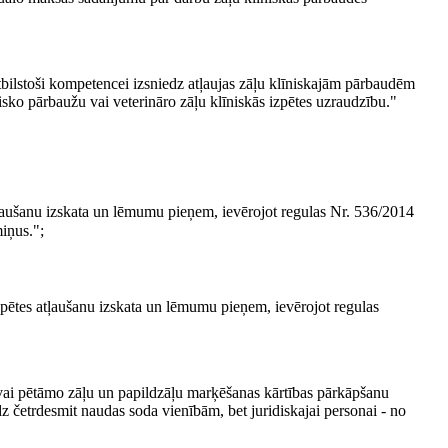
atbilstoši kompetencei izsniedz atļaujas zāļu klīniskajām pārbaudēm
nisko pārbaužu vai veterināro zāļu klīniskās izpētes uzraudzību."
tļaušanu izskata un lēmumu pieņem, ievērojot regulas Nr. 536/2014
miņus.";
izpētes atļaušanu izskata un lēmumu pieņem, ievērojot regulas
vai pētāmo zāļu un papildzāļu marķēšanas kārtības pārkāpšanu
z četrdesmit naudas soda vienībām, bet juridiskajai personai - no