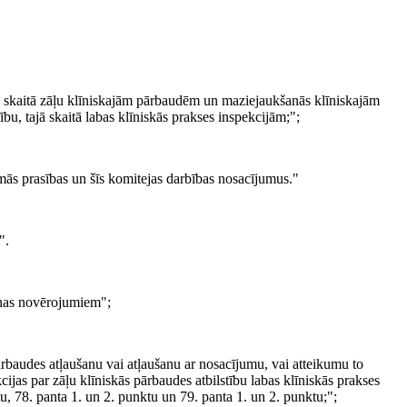
ajā skaitā zāļu klīniskajām pārbaudēm un maziejaukšanās klīniskajām
u, tajā skaitā labas klīniskās prakses inspekcijām;";
mās prasības un šīs komitejas darbības nosacījumus."
".
šanas novērojumiem";
rbaudes atļaušanu vai atļaušanu ar nosacījumu, vai atteikumu to
kcijas par zāļu klīniskās pārbaudes atbilstību labas klīniskās prakses
u, 78. panta 1. un 2. punktu un 79. panta 1. un 2. punktu;";