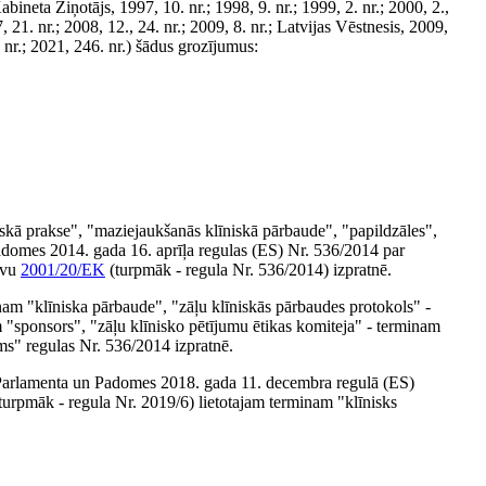
neta Ziņotājs, 1997, 10. nr.; 1998, 9. nr.; 1999, 2. nr.; 2000, 2.,
7, 21. nr.; 2008, 12., 24. nr.; 2009, 8. nr.; Latvijas Vēstnesis, 2009,
. nr.; 2021, 246. nr.) šādus grozījumus:
niskā prakse", "maziejaukšanās klīniskā pārbaude", "papildzāles",
adomes 2014. gada 16. aprīļa regulas (ES) Nr. 536/2014 par
īvu
2001/20/EK
(turpmāk - regula Nr. 536/2014) izpratnē.
minam "klīniska pārbaude", "zāļu klīniskās pārbaudes protokols" -
 "sponsors", "zāļu klīnisko pētījumu ētikas komiteja" - terminam
ums" regulas Nr. 536/2014 izpratnē.
pas Parlamenta un Padomes 2018. gada 11. decembra regulā (ES)
turpmāk - regula Nr. 2019/6) lietotajam terminam "klīnisks