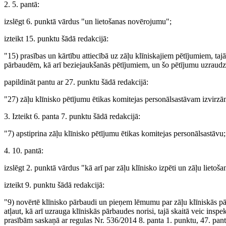
2. 5. pantā:
izslēgt 6. punktā vārdus "un lietošanas novērojumu";
izteikt 15. punktu šādā redakcijā:
"15) prasības un kārtību attiecībā uz zāļu klīniskajiem pētījumiem, t
pārbaudēm, kā arī beziejaukšanās pētījumiem, un šo pētījumu uzraudzīb
papildināt pantu ar 27. punktu šādā redakcijā:
"27) zāļu klīnisko pētījumu ētikas komitejas personālsastāvam izvirzā
3. Izteikt 6. panta 7. punktu šādā redakcijā:
"7) apstiprina zāļu klīnisko pētījumu ētikas komitejas personālsastāvu;
4. 10. pantā:
izslēgt 2. punktā vārdus "kā arī par zāļu klīnisko izpēti un zāļu lieto
izteikt 9. punktu šādā redakcijā:
"9) novērtē klīnisko pārbaudi un pieņem lēmumu par zāļu klīniskās pā
atļaut, kā arī uzrauga klīniskās pārbaudes norisi, tajā skaitā veic inspe
prasībām saskaņā ar regulas Nr. 536/2014 8. panta 1. punktu, 47. pant