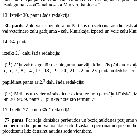
iesnieguma izskatīšanai nosaka Ministru kabinets."
13. Izteikt 30. pantu šādā redakcijā:
"
30. pants.
Zāļu valsts aģentūra un Pārtikas un veterinārais dienests 
vai veterināro zāļu gadījumā - zāļu klīniskajai izpētei un veic zāļu klī
14. 64. pantā:
1
izteikt 2.
daļu šādā redakcijā:
1
"(2
) Zāļu valsts aģentūra iesniegumu par zāļu klīniskās pārbaudes a
5., 6., 7., 8., 14., 17., 18., 19., 20., 21., 22. un 23. pantā noteiktos ter
3
papildināt pantu ar 2.
daļu šādā redakcijā:
3
"(2
) Pārtikas un veterinārais dienests iesniegumu par zāļu klīniskās 
Nr. 2019/6 9. panta 3. punktā noteikto termiņu."
15. Izteikt 77. pantu šādā redakcijā:
"
77. pants.
Par zāļu klīniskās pārbaudes un beziejaukšanās pētījumu 
piemēro brīdinājumu vai naudas sodu fiziskajai personai no piecām līd
piecdesmit līdz četrsimt naudas soda vienībām."