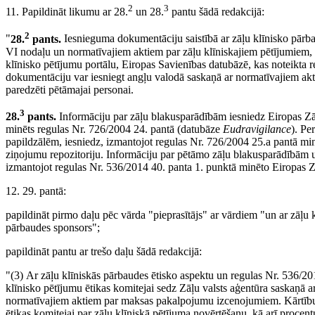
2
3
11. Papildināt likumu ar 28.
un 28.
pantu šādā redakcijā:
2
"
28.
pants.
Iesnieguma dokumentāciju saistībā ar zāļu klīnisko pārbau
VI nodaļu un normatīvajiem aktiem par zāļu klīniskajiem pētījumiem, i
klīnisko pētījumu portālu, Eiropas Savienības datubāzē, kas noteikta r
dokumentāciju var iesniegt angļu valodā saskaņā ar normatīvajiem ak
paredzēti pētāmajai personai.
3
28.
pants.
Informāciju par zāļu blakusparādībām iesniedz Eiropas Zāļ
minēts regulas Nr. 726/2004 24. pantā (datubāze
Eudravigilance
). Pe
papildzālēm, iesniedz, izmantojot regulas Nr. 726/2004 25.a pantā m
ziņojumu repozitoriju. Informāciju par pētāmo zāļu blakusparādībām 
izmantojot regulas Nr. 536/2014 40. panta 1. punktā minēto Eiropas Z
12. 29. pantā:
papildināt pirmo daļu pēc vārda "pieprasītājs" ar vārdiem "un ar zāļu
pārbaudes sponsors";
papildināt pantu ar trešo daļu šādā redakcijā:
"(3) Ar zāļu klīniskās pārbaudes ētisko aspektu un regulas Nr. 536/20
klīnisko pētījumu ētikas komitejai sedz Zāļu valsts aģentūra saskaņā 
normatīvajiem aktiem par maksas pakalpojumu izcenojumiem. Kārtību,
ētikas komitejai par zāļu klīniskā pētījuma novērtēšanu, kā arī proce