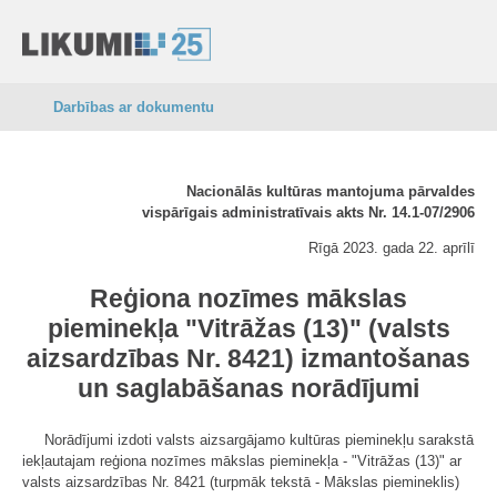
Darbības ar dokumentu
Nacionālās kultūras mantojuma pārvaldes
vispārīgais administratīvais akts Nr. 14.1-07/2906
Rīgā 2023. gada 22. aprīlī
Reģiona nozīmes mākslas
pieminekļa "Vitrāžas (13)" (valsts
aizsardzības Nr. 8421) izmantošanas
un saglabāšanas norādījumi
Norādījumi izdoti valsts aizsargājamo kultūras pieminekļu sarakstā
iekļautajam reģiona nozīmes mākslas pieminekļa - "Vitrāžas (13)" ar
valsts aizsardzības Nr. 8421 (turpmāk tekstā - Mākslas piemineklis)