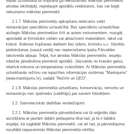
telpas uzturēšana un kopšana (ja nekustamais Mākslas piemineklis
atrodas iekštelpā), nepieļaujot apstākļu veidošanos, kas var bojāt
nekustamo mākslas pieminekli.
2.1.7. Mākslas pieminekļu apkopšanu ieteicams veikt
restaurācijas speciālistu uzraudzībā. Bez speciālistu uzraudzības
aizliegts Mākslas pieminekļus tīrīt ar asiem instrumentiem, mazgāt,
apstrādāt ar ķīmiskām vielām vai abrazīviem materiāliem, lakot vai
krāsot. Ikdienas kopšanas darbiem bez ūdens, ķīmisku u.c. līdzekļu
pielietošanas (sausā veidā) nav nepieciešama īpaša Pārvaldes
rakstveida atļauja. Telpā, kur atrodas Mākslas piemineklis, iespēju
robežās jānodrošina piemēroti apstākļi. Jāizvairās no krasām gaisa,
relatīvā mitruma un temperatūras svārstībām. Ar Mākslas pieminekļa
uzturēšanās režīmu var iepazīties informācijas sistēmas "Mantojums"
(www.mantojums.lv), sadaļā "Režīmi un ĢEO".
2.1.8. Mākslas pieminekļa uzturēšanu, konservāciju, remontu un
restaurāciju veic īpašnieks (valdītājs) par saviem līdzekļiem.
2.2. Saimnieciskās darbības ierobežojumi:
2.2.1. Mākslas pieminekļa pārveidošana vai tā oriģinālo daļu
aizstāšana ar jaunām daļām pieļaujama tikai tad, ja tā ir labākā
iespēja, kā saglabāt Mākslas pieminekli, vai arī tad, ja pārveidojuma
rezultātā nepazeminās Mākslas pieminekļa vērtība.