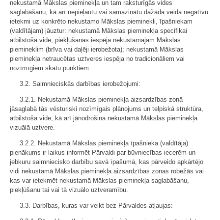
nekustamā Mākslas pieminekļa un tam raksturīgās vides
saglabāšanu, kā arī nepieļautu vai samazinātu dažāda veida negatīvu
ietekmi uz konkrēto nekustamo Mākslas pieminekli, īpašniekam
(valdītājam) jāuztur: nekustamā Mākslas pieminekļa specifikai
atbilstoša vide; piekļūšanas iespēja nekustamajam Mākslas
piemineklim (brīva vai daļēji ierobežota); nekustamā Mākslas
pieminekļa netraucētas uztveres iespēja no tradicionāliem vai
nozīmīgiem skatu punktiem.
3.2. Saimnieciskās darbības ierobežojumi:
3.2.1. Nekustamā Mākslas pieminekļa aizsardzības zonā
jāsaglabā tās vēsturiski nozīmīgais plānojums un telpiskā struktūra,
atbilstoša vide, kā arī jānodrošina nekustamā Mākslas pieminekļa
vizuālā uztvere.
3.2.2. Nekustamā Mākslas pieminekļa īpašnieka (valdītāja)
pienākums ir laikus informēt Pārvaldi par būvniecības iecerēm un
jebkuru saimniecisko darbību savā īpašumā, kas pārveido apkārtējo
vidi nekustamā Mākslas pieminekļa aizsardzības zonas robežās vai
kas var ietekmēt nekustamā Mākslas pieminekļa saglabāšanu,
piekļūšanu tai vai tā vizuālo uztveramību.
3.3. Darbības, kuras var veikt bez Pārvaldes atļaujas: