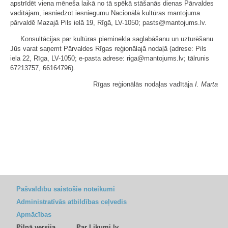
apstrīdēt viena mēneša laikā no tā spēkā stāšanās dienas Pārvaldes
vadītājam, iesniedzot iesniegumu Nacionālā kultūras mantojuma
pārvaldē Mazajā Pils ielā 19, Rīgā, LV-1050; pasts@mantojums.lv.
Konsultācijas par kultūras pieminekļa saglabāšanu un uzturēšanu
Jūs varat saņemt Pārvaldes Rīgas reģionālajā nodaļā (adrese: Pils
iela 22, Rīga, LV-1050; e-pasta adrese: riga@mantojums.lv; tālrunis
67213757, 66164796).
Rīgas reģionālās nodaļas vadītāja
I. Marta
Pašvaldību saistošie noteikumi
Administratīvās atbildības ceļvedis
Apmācības
Pilnā versija
Par Likumi.lv