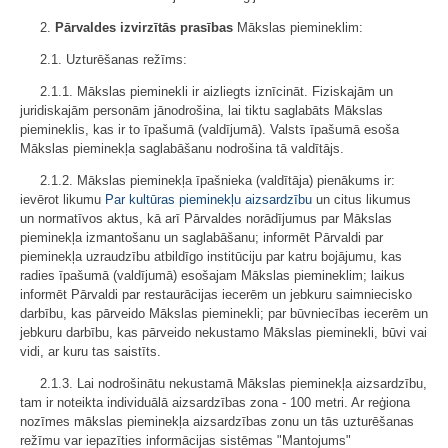
2.
Pārvaldes izvirzītās prasības
Mākslas piemineklim:
2.1. Uzturēšanas režīms:
2.1.1. Mākslas pieminekli ir aizliegts iznīcināt. Fiziskajām un
juridiskajām personām jānodrošina, lai tiktu saglabāts Mākslas
piemineklis, kas ir to īpašumā (valdījumā). Valsts īpašumā esoša
Mākslas pieminekļa saglabāšanu nodrošina tā valdītājs.
2.1.2. Mākslas pieminekļa īpašnieka (valdītāja) pienākums ir:
ievērot likumu
Par kultūras pieminekļu aizsardzību
un citus likumus
un normatīvos aktus, kā arī Pārvaldes norādījumus par Mākslas
pieminekļa izmantošanu un saglabāšanu; informēt Pārvaldi par
pieminekļa uzraudzību atbildīgo institūciju par katru bojājumu, kas
radies īpašumā (valdījumā) esošajam Mākslas piemineklim; laikus
informēt Pārvaldi par restaurācijas iecerēm un jebkuru saimniecisko
darbību, kas pārveido Mākslas pieminekli; par būvniecības iecerēm un
jebkuru darbību, kas pārveido nekustamo Mākslas pieminekli, būvi vai
vidi, ar kuru tas saistīts.
2.1.3. Lai nodrošinātu nekustamā Mākslas pieminekļa aizsardzību,
tam ir noteikta individuālā aizsardzības zona - 100 metri. Ar reģiona
nozīmes mākslas pieminekļa aizsardzības zonu un tās uzturēšanas
režīmu var iepazīties informācijas sistēmas "Mantojums"