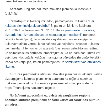
izmantošanai un saglabāšanai.
Adresāts:
Reģiona nozīmes mākslas pieminekļa īpašnieks
(valdītājs).
Pamatojums:
Norādījumi izdoti, pamatojoties uz likuma "
Par
kultūras pieminekļu aizsardzību
"
5.
pantu un Ministru kabineta
26.10.2021. noteikumiem Nr. 720 "
Kultūras pieminekļu uzskaites,
aizsardzības, izmantošanas un restaurācijas noteikumi
" (turpmāk
tekstā - Norādījumi), lai novērstu saglabājamo un aizsargājamo
kultūrvēsturisko vērtību iznīcināšanu vai bojāšanu, nosakot kultūras
pieminekļa, tā teritorijas un aizsardzības zonas uzturēšanas režīmu
un saimnieciskās darbības ierobežojumus, kā arī darbības, kuras var
veikt bez Nacionālās kultūras mantojuma pārvaldes (turpmāk tekstā -
Pārvaldes) atļaujas, kā arī pamatojoties uz
Administratīvās atbildības
likumu
.
Kultūras pieminekļa statuss:
Mākslas piemineklis iekļauts Valsts
aizsargājamo kultūras pieminekļu sarakstā kā reģiona nozīmes
mākslas piemineklis. Informācija pieejama informācijas sistēmā
https://mantojums.lv/cultural-objects.
Norādījumi attiecināmi uz valsts aizsargājamu reģiona
nozīmes kultūras pieminekli ar šādu valsts aizsardzības numuru
un adresi: