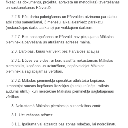
fiksācijas dokumentu, projekta, apraksta un metodikas) izvērtēšanas
un saskaņošanas Pārvaldē.
2.2.6. Pēc darbu pabeigšanas un Pārvaldes atzinuma par darbu
atbilstību saņemšanai, 3 mēnešu laikā jāiesniedz pārskatu
(restaurācijas darbu atskaite) par veiktajiem darbiem.
2.2.7. Bez saskaņošanas ar Pārvaldi nav pieļaujama Mākslas
pieminekļa pārvešana un atrašanās adreses maiņa.
2.3. Darbības, kuras var veikt bez Pārvaldes atļaujas:
2.3.1. Būves vai vides, ar kuru saistīts nekustamais Mākslas
piemineklis, kopšana un uzturēšana, nepārveidojot Mākslas
pieminekļa saglabājamās vērtības.
2.3.2. Mākslas pieminekļa specifikai atbilstoša kopšana,
izmantojot sausos kopšanas līdzekļus (putekļu sūcējs, mīksts
audums utml.), kuri neietekmē Mākslas pieminekļa saglabājamās
vērtības.
3. Nekustamā Mākslas pieminekļa aizsardzības zonā:
3.1. Uzturēšanas režīms:
3.1.1. Īpašuma vai aizsardzības zonas robežās, lai nodrošinātu