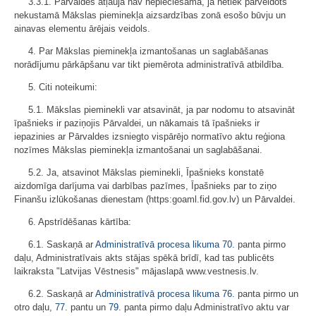
3.3.1. Pārvaldes atļauja nav nepieciešama, ja netiek pārveidots
nekustamā Mākslas pieminekļa aizsardzības zonā esošo būvju un
ainavas elementu ārējais veidols.
4. Par Mākslas pieminekļa izmantošanas un saglabāšanas
norādījumu pārkāpšanu var tikt piemērota administratīvā atbildība.
5. Citi noteikumi:
5.1. Mākslas pieminekli var atsavināt, ja par nodomu to atsavināt
īpašnieks ir paziņojis Pārvaldei, un nākamais tā īpašnieks ir
iepazinies ar Pārvaldes izsniegto vispārējo normatīvo aktu reģiona
nozīmes Mākslas pieminekļa izmantošanai un saglabāšanai.
5.2. Ja, atsavinot Mākslas pieminekli, Īpašnieks konstatē
aizdomīga darījuma vai darbības pazīmes, Īpašnieks par to ziņo
Finanšu izlūkošanas dienestam (https:goaml.fid.gov.lv) un Pārvaldei.
6. Apstrīdēšanas kārtība:
6.1. Saskaņā ar
Administratīvā procesa likuma
70.
panta pirmo
daļu, Administratīvais akts stājas spēkā brīdī, kad tas publicēts
laikraksta "Latvijas Vēstnesis" mājaslapā www.vestnesis.lv.
6.2. Saskaņā ar
Administratīvā procesa likuma
76.
panta pirmo un
otro daļu,
77.
pantu un
79.
panta pirmo daļu Administratīvo aktu var