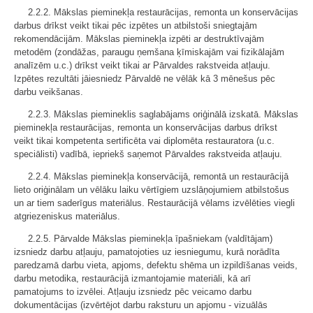
2.2.2. Mākslas pieminekļa restaurācijas, remonta un konservācijas
darbus drīkst veikt tikai pēc izpētes un atbilstoši sniegtajām
rekomendācijām. Mākslas pieminekļa izpēti ar destruktīvajām
metodēm (zondāžas, paraugu ņemšana ķīmiskajām vai fizikālajām
analīzēm u.c.) drīkst veikt tikai ar Pārvaldes rakstveida atļauju.
Izpētes rezultāti jāiesniedz Pārvaldē ne vēlāk kā 3 mēnešus pēc
darbu veikšanas.
2.2.3. Mākslas piemineklis saglabājams oriģinālā izskatā. Mākslas
pieminekļa restaurācijas, remonta un konservācijas darbus drīkst
veikt tikai kompetenta sertificēta vai diplomēta restauratora (u.c.
speciālisti) vadībā, iepriekš saņemot Pārvaldes rakstveida atļauju.
2.2.4. Mākslas pieminekļa konservācijā, remontā un restaurācijā
lieto oriģinālam un vēlāku laiku vērtīgiem uzslāņojumiem atbilstošus
un ar tiem saderīgus materiālus. Restaurācijā vēlams izvēlēties viegli
atgriezeniskus materiālus.
2.2.5. Pārvalde Mākslas pieminekļa īpašniekam (valdītājam)
izsniedz darbu atļauju, pamatojoties uz iesniegumu, kurā norādīta
paredzamā darbu vieta, apjoms, defektu shēma un izpildīšanas veids,
darbu metodika, restaurācijā izmantojamie materiāli, kā arī
pamatojums to izvēlei. Atļauju izsniedz pēc veicamo darbu
dokumentācijas (izvērtējot darbu raksturu un apjomu - vizuālās