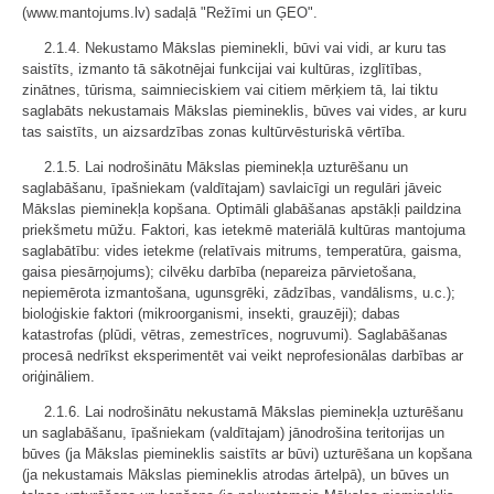
(www.mantojums.lv) sadaļā "Režīmi un ĢEO".
2.1.4. Nekustamo Mākslas pieminekli, būvi vai vidi, ar kuru tas
saistīts, izmanto tā sākotnējai funkcijai vai kultūras, izglītības,
zinātnes, tūrisma, saimnieciskiem vai citiem mērķiem tā, lai tiktu
saglabāts nekustamais Mākslas piemineklis, būves vai vides, ar kuru
tas saistīts, un aizsardzības zonas kultūrvēsturiskā vērtība.
2.1.5. Lai nodrošinātu Mākslas pieminekļa uzturēšanu un
saglabāšanu, īpašniekam (valdītajam) savlaicīgi un regulāri jāveic
Mākslas pieminekļa kopšana. Optimāli glabāšanas apstākļi paildzina
priekšmetu mūžu. Faktori, kas ietekmē materiālā kultūras mantojuma
saglabātību: vides ietekme (relatīvais mitrums, temperatūra, gaisma,
gaisa piesārņojums); cilvēku darbība (nepareiza pārvietošana,
nepiemērota izmantošana, ugunsgrēki, zādzības, vandālisms, u.c.);
bioloģiskie faktori (mikroorganismi, insekti, grauzēji); dabas
katastrofas (plūdi, vētras, zemestrīces, nogruvumi). Saglabāšanas
procesā nedrīkst eksperimentēt vai veikt neprofesionālas darbības ar
oriģināliem.
2.1.6. Lai nodrošinātu nekustamā Mākslas pieminekļa uzturēšanu
un saglabāšanu, īpašniekam (valdītajam) jānodrošina teritorijas un
būves (ja Mākslas piemineklis saistīts ar būvi) uzturēšana un kopšana
(ja nekustamais Mākslas piemineklis atrodas ārtelpā), un būves un