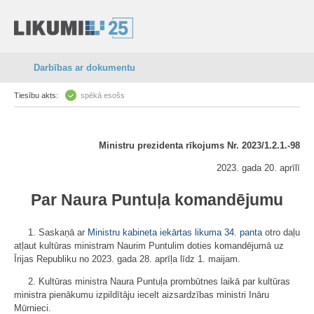
Darbības ar dokumentu
Tiesību akts:
spēkā esošs
Ministru prezidenta rīkojums Nr. 2023/1.2.1.-98
2023. gada 20. aprīlī
Par Naura Puntuļa komandējumu
1. Saskaņā ar
Ministru kabineta iekārtas likuma
34. panta
otro daļu
atļaut kultūras ministram Naurim Puntulim doties komandējumā uz
Īrijas Republiku no 2023. gada 28. aprīļa līdz 1. maijam.
2. Kultūras ministra Naura Puntuļa prombūtnes laikā par kultūras
ministra pienākumu izpildītāju iecelt aizsardzības ministri Ināru
Mūrnieci.