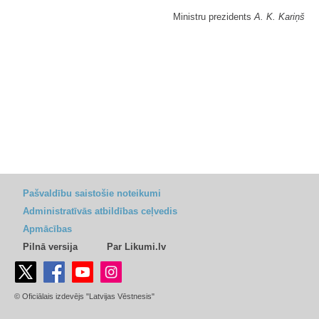
Ministru prezidents
A. K. Kariņš
Pašvaldību saistošie noteikumi
Administratīvās atbildības ceļvedis
Apmācības
Pilnā versija
Par Likumi.lv
© Oficiālais izdevējs "Latvijas Vēstnesis"