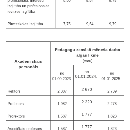
profesionālā, interešu
8,50
9,54
9,79
izglītība un profesionālās
ievirzes izglītība
Pirmsskolas izglītība
7,75
9,54
9,79
Pedagogu zemākā mēneša darba
algas likme
(
euro
)
Akadēmiskais
personāls
no
no
no
01.01.2024.
01.09.2023.
01.01.2025.
2 670
Rektors
2 387
2 739
2 220
Profesors
1 982
2 278
1 777
Prorektors
1 587
1 823
1 777
Asociētais profesors
1 587
1 823