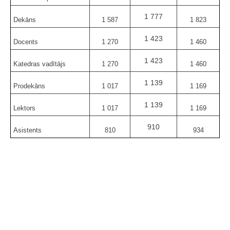
1 777
Dekāns
1 587
1 823
1 423
Docents
1 270
1 460
1 423
Katedras vadītājs
1 270
1 460
1 139
Prodekāns
1 017
1 169
1 139
Lektors
1 017
1 169
910
Asistents
810
934