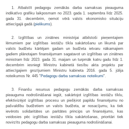
1. Atbalstīt pedagogu zemākās darba samaksas pieauguma
indikatīvo grafiku laikposmam no 2023. gada 1. septembra līdz 2025.
gada 31. decembrim, ņemot vērā valsts ekonomisko situāciju
attiecīgajā gadā (
pielikums
).
2. Izglītības un zinātnes ministrijai atbilstoši pieņemtajiem
lēmumiem par izglītības iestāžu tīkla sakārtošanu un likumā par
valsts budžetu kārtējam gadam un budžeta ietvaru nākamajiem
gadiem plānotajam finansējumam sagatavot un izglītības un zinātnes
ministram līdz 2023. gada 31. maijam un turpmāk katru gadu līdz 1.
decembrim iesniegt Ministru kabinetā tiesību akta projektu par
attiecīgajiem grozījumiem Ministru kabineta 2016. gada 5. jūlija
noteikumos Nr. 445 "
Pedagogu darba samaksas noteikumi
".
3. Finanšu resursus pedagogu zemākās darba samaksas
pieauguma nodrošināšanai iegūt, sakārtojot izglītības iestāžu tīklu,
efektivizējot izglītības procesu un piešķirot papildu finansējumu no
pašvaldību budžetiem un valsts budžeta, ar nosacījumu, ka tiek
ievērots solidaritātes un paritātes princips un finansējums, kas
veidosies pēc izglītības iestāžu tīkla sakārtošanas, prioritāri tiek
novirzīts pedagogu darba samaksas pieauguma nodrošināšanai.