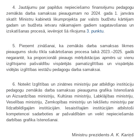
4. Jautājumu par papildus nepieciešamo finansējumu pedagogu
zemākās darba samaksas pieaugumam no 2024. gada 1. janvāra
skatīt Ministru kabinetā likumprojekta par valsts budžetu kārtējam
gadam un budžeta ietvaru nākamajiem gadiem sagatavošanas un
izskatīšanas procesā, ievērojot šā rīkojuma
3. punktu
.
5. Pieņemt zināšanai, ka zemākās darba samaksas likmes
pieaugums skolu tīkla sakārtošanas procesa laikā 2023.–2025. gadā
negarantē, ka proporcionāli pieaugs mērķdotācijas apmērs uz vienu
izglītojamo pašvaldību vispārējās pamatizglītības un vispārējās
vidējās izglītības iestāžu pedagogu darba samaksai.
6. Noteikt Izglītības un zinātnes ministriju par atbildīgo institūciju
pedagogu zemākās darba samaksas pieauguma grafika īstenošanā
un Aizsardzības ministriju, Kultūras ministriju, Labklājības ministriju,
Veselības ministriju, Zemkopības ministriju un Iekšlietu ministriju par
līdzatbildīgajām institūcijām. Iesaistītajām institūcijām atbilstoši
kompetencei sadarboties ar pašvaldībām un veikt nepieciešamās
darbības grafika īstenošanai.
Ministru prezidents
A. K. Kariņš