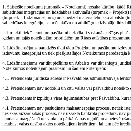
1. Saistošie noteikumi (turpmāk – Noteikumi) nosaka kārtību, kādā Rīg
sabiedrības integrācijas un līdzdalības aktivitāšu (turpmāk – Projekts
(turpmāk – Līdzfinansējums) un sniedzot materiāltehnisko atbalstu (t
sabiedrības integrāciju, sekmēt aktīvu un atbildīgu iedzīvotāju līdzdalī
2. Projekti tiek īstenoti un pasākumi tiek rīkoti saskaņā ar Rīgas pil
gadam un tajās noteiktajām prioritātēm un Rīgas attīstības program
3. Līdzfinansējums paredzēts tikai tādu Projektu un pasākumu izdevu
izdevumu kategorijai un tiek piešķirts šajos Noteikumos paredzētajā kā
4. Līdzfinansējums var tikt piešķirts un Atbalsts var tikt sniegts juri
Noteikumos noteiktajām prasībām un šādiem kritērijiem:
4.1. Pretendenta juridiskā adrese ir Pašvaldības administratīvajā teritor
4.2. Pretendentam nav nodokļu un citu valsts vai pašvaldību noteikt
4.3. Pretendents ir izpildījis visas līgumsaistības pret Pašvaldību, kurām
4.4. Pretendentam nav pasludināts maksātnespējas process, netiek īsteno
tiesiskās aizsardzības process, nav uzsākta bankrota procedūra, nav pi
naudas atmazgāšanā un sankciju pārkāpšanas regulējuma neievērošanā, 
neatbilst valsts tiesību aktos noteiktajiem kritērijiem, lai tam pēc kr