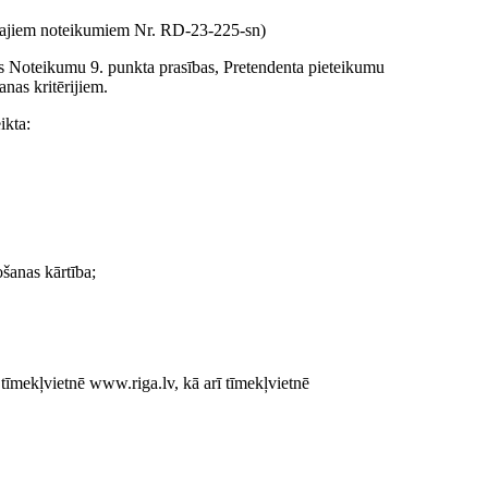
šajiem noteikumiem Nr. RD-23-225-sn)
jis Noteikumu 9. punkta prasības, Pretendenta pieteikumu
nas kritērijiem.
ikta:
šanas kārtība;
tīmekļvietnē www.riga.lv, kā arī tīmekļvietnē