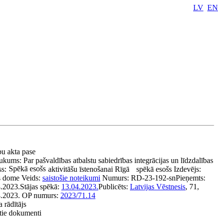
LV
EN
bu akta pase
ukums:
Par pašvaldības atbalstu sabiedrības integrācijas un līdzdalības
Spēkā esošs
ss:
aktivitāšu īstenošanai Rīgā
spēkā esošs
Izdevējs:
s dome
Veids:
saistošie noteikumi
Numurs:
RD-23-192-sn
Pieņemts:
.2023.
Stājas spēkā:
13.04.2023.
Publicēts:
Latvijas Vēstnesis
, 71,
.2023.
OP numurs:
2023/71.14
a rādītājs
ītie dokumenti