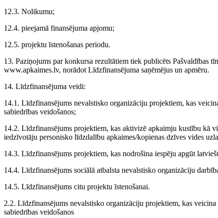
12.3. Nolikumu;
12.4. pieejamā finansējuma apjomu;
12.5. projektu īstenošanas periodu.
13. Paziņojums par konkursa rezultātiem tiek publicēts Pašvaldības tī
www.apkaimes.lv, norādot Līdzfinansējuma saņēmējus un apmēru.
14. Līdzfinansējuma veidi:
14.1. Līdzfinansējums nevalstisko organizāciju projektiem, kas veicina
sabiedrības veidošanos;
14.2. Līdzfinansējums projektiem, kas aktivizē apkaimju kustību kā v
iedzīvotāju personisko līdzdalību apkaimes/kopienas dzīves vides uzl
14.3. Līdzfinansējums projektiem, kas nodrošina iespēju apgūt latvie
14.4. Līdzfinansējums sociālā atbalsta nevalstisko organizāciju darbīb
14.5. Līdzfinansējums citu projektu īstenošanai.
2.2. Līdzfinansējums nevalstisko organizāciju projektiem, kas veicina 
sabiedrības veidošanos