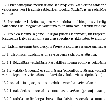
15. Līdzfinansējuma mērķis ir atbalstīt Projektus, kas veicina sabiedrī
veidošanos, kurā ir augsts sabiedrības locekļu līdzdalības un sadarbīb
vērtības.
16. Pretendēt uz Līdzfinansējumu var biedrība, nodibinājums vai reliģis
saliedētības un integrācijas jautājumiem un kura savu darbību veic Pašv
17. Projekta labuma saņēmēji ir Rīgas pilsētas iedzīvotāji, un Projekt
braucienus Latvijas teritorijā un citas specifiskas aktivitātes, to atbilst
18. Līdzfinansējums tiek piešķirts Projekta aktivitāšu īstenošanai šādā
18.1. pilsoniskās līdzdalības un savstarpējās sadarbības attīstība:
18.1.1. līdzdalības veicināšana Pašvaldības nozaru politikas veidoš
18.1.2. valstiskās identitātes stiprināšana (pilsonības iegūšanas veicin
vērtību izpratnes veicināšana un latviešu valodas vides stiprināšana);
18.2. sociālās integrācijas un sabiedrības veselības veicināšana:
18.2.1. nabadzības un sociālās atstumtības novēršana (prasmju paaugst
18.2.2. radošas un lietderīgas brīvā laika aktivitātes sociālās atstumtī