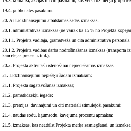
19.3. konkursi, akcijas un citi pasākumi, kas vērsti uz mērķa grupu ie
19.4. publicitātes pasākumi.
20. Ar Līdzfinansējumu atbalstāmas šādas izmaksas:
20.1. administratīvās izmaksas (ne vairāk kā 15 % no Projekta kopēj
20.1.1. Projekta vadītāja, grāmatveža un cita administratīvā personāla 
20.1.2. Projekta vadības darba nodrošināšanas izmaksas (transporta i
kancelejas preces u. tml.);
20.2. Projekta aktivitāšu īstenošanai nepieciešamās izmaksas.
21. Līdzfinansējumu nepiešķir šādām izmaksām:
21.1. Projekta sagatavošanas izmaksas;
21.2. pamatlīdzekļu iegāde;
21.3. prēmijas, dāvinājumi un citi materiāli stimulējoši pasākumi;
21.4. naudas sodu, līgumsodu, kavējuma procentu apmaksa;
21.5. izmaksas, kas neatbilst Projekta mērķa sasniegšanai, un izmaksas