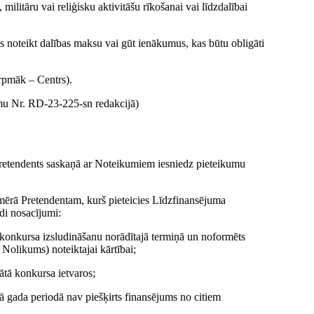
 militāru vai reliģisku aktivitāšu rīkošanai vai līdzdalībai
s noteikt dalības maksu vai gūt ienākumus, kas būtu obligāti
rpmāk – Centrs).
mu Nr. RD-23-225-sn redakcijā)
 Pretendents saskaņā ar Noteikumiem iesniedz pieteikumu
pmērā Pretendentam, kurš pieteicies Līdzfinansējuma
di nosacījumi:
 konkursa izsludināšanu norādītajā termiņā un noformēts
 Nolikums) noteiktajai kārtībai;
ātā konkursa ietvaros;
ā gada periodā nav piešķirts finansējums no citiem