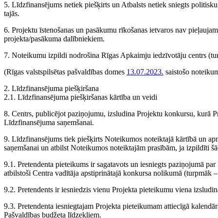
5. Līdzfinansējums netiek piešķirts un Atbalsts netiek sniegts politisku,
tajās.
6. Projektu īstenošanas un pasākumu rīkošanas ietvaros nav pieļaujam
projekta/pasākuma dalībniekiem.
7. Noteikumu izpildi nodrošina Rīgas Apkaimju iedzīvotāju centrs (tu
(Rīgas valstspilsētas pašvaldības domes
13.07.2023.
saistošo noteiku
2. Līdzfinansējuma piešķiršana
2.1. Līdzfinansējuma piešķiršanas kārtība un veidi
8. Centrs, publicējot paziņojumu, izsludina Projektu konkursu, kurā
Līdzfinansējuma saņemšanai.
9. Līdzfinansējums tiek piešķirts Noteikumos noteiktajā kārtībā un a
saņemšanai un atbilst Noteikumos noteiktajām prasībām, ja izpildīti šā
9.1. Pretendenta pieteikums ir sagatavots un iesniegts paziņojumā par
atbilstoši Centra vadītāja apstiprinātajā konkursa nolikumā (turpmāk –
9.2. Pretendents ir iesniedzis vienu Projekta pieteikumu viena izsludin
9.3. Pretendenta iesniegtajam Projekta pieteikumam attiecīgā kalendār
Pašvaldības budžeta līdzekļiem.