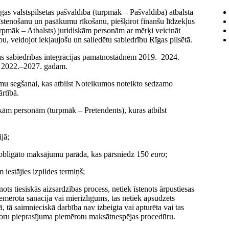
as valstspilsētas pašvaldība (turpmāk – Pašvaldība) atbalsta
) īstenošanu un pasākumu rīkošanu, piešķirot finanšu līdzekļus
urpmāk – Atbalsts) juridiskām personām ar mērķi veicināt
bu, veidojot iekļaujošu un saliedētu sabiedrību Rīgas pilsētā.
sētas sabiedrības integrācijas pamatnostādnēm 2019.–2024.
mu 2022.–2027. gadam.
mu segšanai, kas atbilst Noteikumos noteikto sedzamo
rtībā.
diskām personām (turpmāk – Pretendents), kuras atbilst
ijā;
o obligāto maksājumu parāda, kas pārsniedz 150
euro
;
 iestājies izpildes termiņš;
ts tiesiskās aizsardzības process, netiek īstenots ārpustiesas
emērota sanācija vai mierizlīgums, tas netiek apsūdzēts
tā saimnieciskā darbība nav izbeigta vai apturēta vai tas
editoru pieprasījuma piemērotu maksātnespējas procedūru.