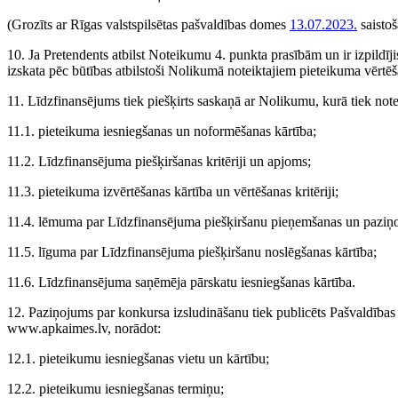
(Grozīts ar Rīgas valstspilsētas pašvaldības domes
13.07.2023.
saisto
10. Ja Pretendents atbilst Noteikumu 4. punkta prasībām un ir izpildī
izskata pēc būtības atbilstoši Nolikumā noteiktajiem pieteikuma vērtēša
11. Līdzfinansējums tiek piešķirts saskaņā ar Nolikumu, kurā tiek note
11.1. pieteikuma iesniegšanas un noformēšanas kārtība;
11.2. Līdzfinansējuma piešķiršanas kritēriji un apjoms;
11.3. pieteikuma izvērtēšanas kārtība un vērtēšanas kritēriji;
11.4. lēmuma par Līdzfinansējuma piešķiršanu pieņemšanas un paziņo
11.5. līguma par Līdzfinansējuma piešķiršanu noslēgšanas kārtība;
11.6. Līdzfinansējuma saņēmēja pārskatu iesniegšanas kārtība.
12. Paziņojums par konkursa izsludināšanu tiek publicēts Pašvaldības 
www.apkaimes.lv, norādot:
12.1. pieteikumu iesniegšanas vietu un kārtību;
12.2. pieteikumu iesniegšanas termiņu;