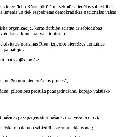
bas integrāciju Rīgas pilsētā un sekmē saliedētas sabiedrības
as līmenis un tiek respektētas demokrātiskas nacionālas valsts
ka organizācija, kuras darbība saistīta ar sabiedrības
aldības administratīvajā teritorijā.
a aktivitātes norisinās Rīgā, izņemot pieredzes apmaiņas
oši pamatojot.
s tematiskajās jomās:
anas un lēmumu pieņemšanas procesā;
āšana, pilsonības prestiža paaugstināšana, kopīgo valstisko
ināšana, pašapziņas stiprināšana, motivēšana u. c.);
bas riskam pakļauto sabiedrības grupu iekļaušanai;