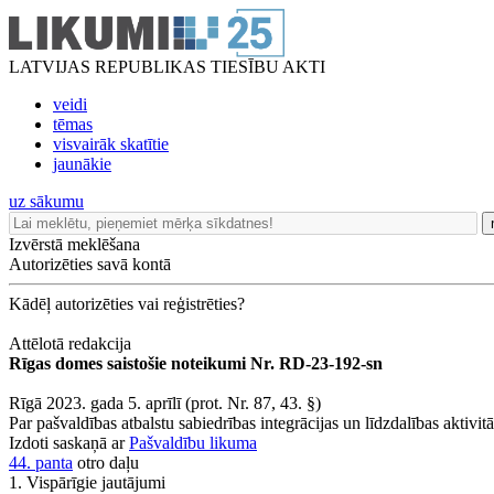
LATVIJAS REPUBLIKAS TIESĪBU AKTI
veidi
tēmas
visvairāk skatītie
jaunākie
uz sākumu
Izvērstā meklēšana
Autorizēties savā kontā
Kādēļ autorizēties vai reģistrēties?
Attēlotā redakcija
Rīgas domes saistošie noteikumi Nr. RD-23-192-sn
Rīgā 2023. gada 5. aprīlī (prot. Nr. 87, 43. §)
Par pašvaldības atbalstu sabiedrības integrācijas un līdzdalības aktivit
Izdoti saskaņā ar
Pašvaldību likuma
44. panta
otro daļu
1. Vispārīgie jautājumi