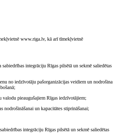
mekļvietnē www.riga.lv, kā arī tīmekļvietnē
 sabiedrības integrāciju Rīgas pilsētā un sekmē saliedētas
ienu no iedzīvotāju pašorganizācijas veidiem un nodrošina
abošanā;
šu valodu pieaugušajiem Rīgas iedzīvotājiem;
as nodrošināšanai un kapacitātes stiprināšanai;
sabiedrības integrāciju Rīgas pilsētā un sekmē saliedētas