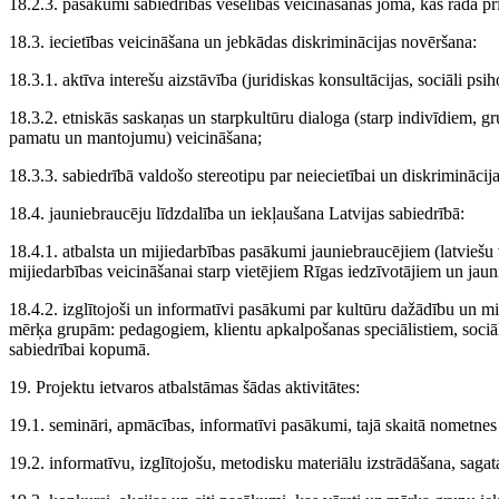
18.2.3. pasākumi sabiedrības veselības veicināšanas jomā, kas rada pri
18.3. iecietības veicināšana un jebkādas diskriminācijas novēršana:
18.3.1. aktīva interešu aizstāvība (juridiskas konsultācijas, sociāli psih
18.3.2. etniskās saskaņas un starpkultūru dialoga (starp indivīdiem, gr
pamatu un mantojumu) veicināšana;
18.3.3. sabiedrībā valdošo stereotipu par neiecietībai un diskrimināci
18.4. jauniebraucēju līdzdalība un iekļaušana Latvijas sabiedrībā:
18.4.1. atbalsta un mijiedarbības pasākumi jauniebraucējiem (latviešu v
mijiedarbības veicināšanai starp vietējiem Rīgas iedzīvotājiem un jauni
18.4.2. izglītojoši un informatīvi pasākumi par kultūru dažādību un m
mērķa grupām: pedagogiem, klientu apkalpošanas speciālistiem, sociālā
sabiedrībai kopumā.
19. Projektu ietvaros atbalstāmas šādas aktivitātes:
19.1. semināri, apmācības, informatīvi pasākumi, tajā skaitā nometne
19.2. informatīvu, izglītojošu, metodisku materiālu izstrādāšana, sagat