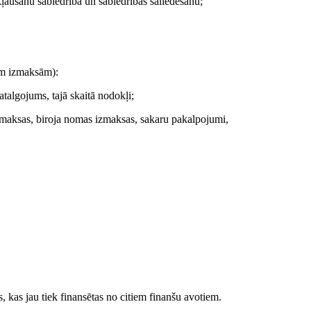
kļaušanu sabiedrībā un sabiedrības saliedēšanu;
ām izmaksām):
atalgojums, tajā skaitā nodokļi;
zmaksas, biroja nomas izmaksas, sakaru pakalpojumi,
, kas jau tiek finansētas no citiem finanšu avotiem.