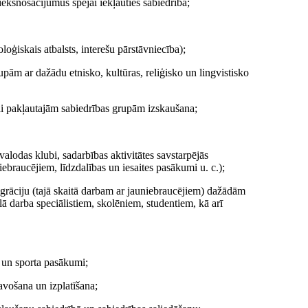
ekšnosacījumus spējai iekļauties sabiedrībā;
oloģiskais atbalsts, interešu pārstāvniecība);
upām ar dažādu etnisko, kultūras, reliģisko un lingvistisko
jai pakļautajām sabiedrības grupām izskaušana;
alodas klubi, sadarbības aktivitātes savstarpējās
ebraucējiem, līdzdalības un iesaites pasākumi u. c.);
igrāciju (tajā skaitā darbam ar jauniebraucējiem) dažādām
 darba speciālistiem, skolēniem, studentiem, kā arī
s un sporta pasākumi;
avošana un izplatīšana;