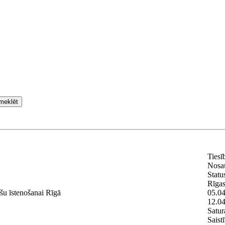
meklēt
Tiesī
Nosa
Statu
Rīga
āšu īstenošanai Rīgā
05.04
12.04
Satur
Saist