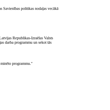
pas Savienības politikas nodaļas vecākā
Latvijas Republikas-Izraēlas Valsts
tejas darba programmu un sekot tās
tā minēto programmu."