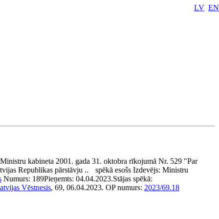
LV
EN
Ministru kabineta 2001. gada 31. oktobra rīkojumā Nr. 529 "Par
tvijas Republikas pārstāvju ..
spēkā esošs
Izdevējs:
Ministru
s
Numurs:
189
Pieņemts:
04.04.2023.
Stājas spēkā:
atvijas Vēstnesis
, 69, 06.04.2023.
OP numurs:
2023/69.18