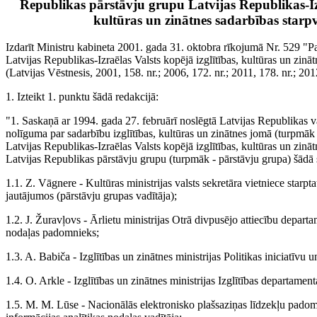
Republikas pārstāvju grupu Latvijas Republikas-Izra
kultūras un zinātnes sadarbības starp
Izdarīt Ministru kabineta 2001. gada 31. oktobra rīkojumā Nr. 529 "P
Latvijas Republikas-Izraēlas Valsts kopējā izglītības, kultūras un zinā
(Latvijas Vēstnesis, 2001, 158. nr.; 2006, 172. nr.; 2011, 178. nr.; 201
1. Izteikt 1. punktu šādā redakcijā:
"1. Saskaņā ar 1994. gada 27. februārī noslēgtā Latvijas Republikas va
nolīguma par sadarbību izglītības, kultūras un zinātnes jomā (turpmāk
Latvijas Republikas-Izraēlas Valsts kopējā izglītības, kultūras un zinā
Latvijas Republikas pārstāvju grupu (turpmāk - pārstāvju grupa) šādā 
1.1. Z. Vāgnere - Kultūras ministrijas valsts sekretāra vietniece starpta
jautājumos (pārstāvju grupas vadītāja);
1.2. J. Žuravļovs - Ārlietu ministrijas Otrā divpusējo attiecību depa
nodaļas padomnieks;
1.3. A. Babiča - Izglītības un zinātnes ministrijas Politikas iniciatīvu 
1.4. O. Arkle - Izglītības un zinātnes ministrijas Izglītības departamen
1.5. M. M. Lūse - Nacionālās elektronisko plašsaziņas līdzekļu padom