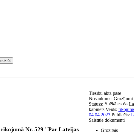
meklēt
Tiesību akta pase
Nosaukums:
Grozījumi 
Spēkā esošs
Statuss:
La
kabinets
Veids:
rīkojum
04.04.2023.
Publicēts:
L
Saistītie dokumenti
 rīkojumā Nr. 529 "Par Latvijas
Grozītais