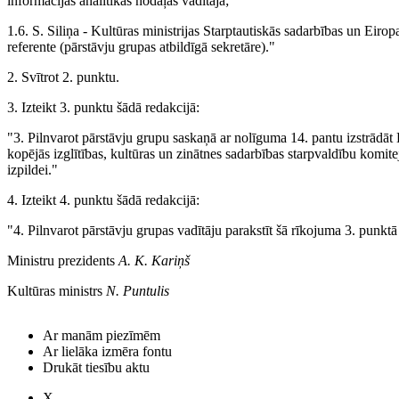
informācijas analītikas nodaļas vadītāja;
1.6. S. Siliņa - Kultūras ministrijas Starptautiskās sadarbības un Eiro
referente (pārstāvju grupas atbildīgā sekretāre)."
2. Svītrot 2. punktu.
3. Izteikt 3. punktu šādā redakcijā:
"3. Pilnvarot pārstāvju grupu saskaņā ar nolīguma 14. pantu izstrādāt 
kopējās izglītības, kultūras un zinātnes sadarbības starpvaldību komi
izpildei."
4. Izteikt 4. punktu šādā redakcijā:
"4. Pilnvarot pārstāvju grupas vadītāju parakstīt šā rīkojuma 3. punk
Ministru prezidents
A. K. Kariņš
Kultūras ministrs
N. Puntulis
Ar manām piezīmēm
Ar lielāka izmēra fontu
Drukāt tiesību aktu
X