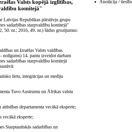
ēlas Valsts kopējā izglītības,
Anotācija / tiesīb
valdību komitejā"
ar Latvijas Republikas pārstāvju grupu
tnes sadarbības starpvaldību komitejā"
2, 50. nr.; 2016, 49. nr.) šādus grozījumus:
ldības un Izraēlas Valsts valdības
 - nolīgums) 14. pantu izveidot darbam
tnes sadarbības starpvaldību komitejā
sastāvā:
utisko lietu, integrācijas un mediju
rtamenta Tuvo Austrumu un Āfrikas valstu
un attīstības departamenta vecākā eksperte;
ta vecākā eksperte;
es Starptautiskās sadarbības un