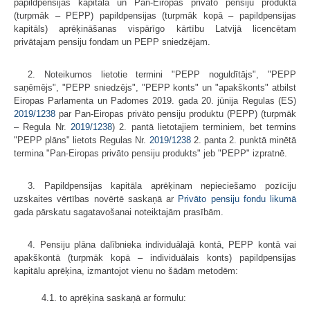
papildpensijas kapitāla un Pan-Eiropas privāto pensiju produkta
(turpmāk – PEPP) papildpensijas (turpmāk kopā – papildpensijas
kapitāls) aprēķināšanas vispārīgo kārtību Latvijā licencētam
privātajam pensiju fondam un PEPP sniedzējam.
2. Noteikumos lietotie termini "PEPP noguldītājs", "PEPP
saņēmējs", "PEPP sniedzējs", "PEPP konts" un "apakškonts" atbilst
Eiropas Parlamenta un Padomes 2019. gada 20. jūnija Regulas (ES)
2019/1238
par Pan-Eiropas privāto pensiju produktu (PEPP) (turpmāk
– Regula Nr.
2019/1238
) 2. pantā lietotajiem terminiem, bet termins
"PEPP plāns" lietots Regulas Nr.
2019/1238
2. panta 2. punktā minētā
termina "Pan-Eiropas privāto pensiju produkts" jeb "PEPP" izpratnē.
3. Papildpensijas kapitāla aprēķinam nepieciešamo pozīciju
uzskaites vērtības novērtē saskaņā ar
Privāto pensiju fondu likumā
gada pārskatu sagatavošanai noteiktajām prasībām.
4. Pensiju plāna dalībnieka individuālajā kontā, PEPP kontā vai
apakškontā (turpmāk kopā – individuālais konts) papildpensijas
kapitālu aprēķina, izmantojot vienu no šādām metodēm:
4.1. to aprēķina saskaņā ar formulu: