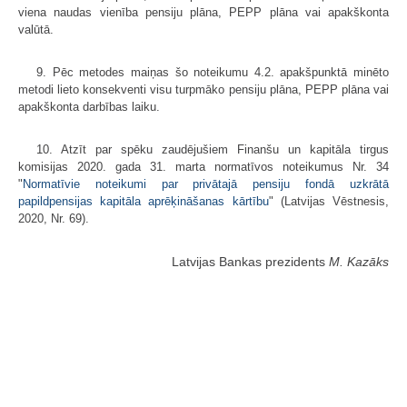
viena naudas vienība pensiju plāna, PEPP plāna vai apakškonta
valūtā.
9. Pēc metodes maiņas šo noteikumu 4.2. apakšpunktā minēto
metodi lieto konsekventi visu turpmāko pensiju plāna, PEPP plāna vai
apakškonta darbības laiku.
10. Atzīt par spēku zaudējušiem Finanšu un kapitāla tirgus
komisijas 2020. gada 31. marta normatīvos noteikumus Nr. 34
"
Normatīvie noteikumi par privātajā pensiju fondā uzkrātā
papildpensijas kapitāla aprēķināšanas kārtību
" (Latvijas Vēstnesis,
2020, Nr. 69).
Latvijas Bankas prezidents
M. Kazāks