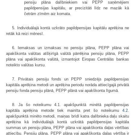
pensiju plāna dalībniekiem vai PEPP saņēmējiem
papildpensijas kapitālu, ar precizitāti līdz ne mazāk kā
četrām zīmēm aiz komata.
5. Individuālajā kontā uzkrāto papildpensijas kapitālu aprēķina ne
retāk kā reizi mēnesī.
6. Iemaksas un izmaksas no pensiju plāna, PEPP plāna vai
apakškonta valūtas atšķirīgā valūtā pārrēķina pensiju plāna, PEPP
plāna vai apakškonta valūtā, izmantojot Eiropas Centrālās bankas
noteikto valūtas kursu.
7. Privātais pensiju fonds un PEPP sniedzējs papildpensijas
kapitāla aprēķina metodi un aprēķina periodu norāda attiecīgajā privātā
pensiju fonda pensiju plānā, PEPP plānā vai apakškonta līgumā.
8. Ja šo noteikumu 4.1. apakšpunktā minētā papildpensijas
kapitāla aprēķina metode tiek mainīta pret šo noteikumu
4.2
.
apakšpunktā minēto metodi, maiņas brīdī katra dalībnieka daļu skaitu
aprēķina kā individuālajā kontā uzkrātā papildpensijas kapitāla
summas un pensiju plāna, PEPP plāna vai apakškonta daļas vērtības
attiecību. Pensiju plāna, PEPP plāna vai apakškonta daļas vērtība ir