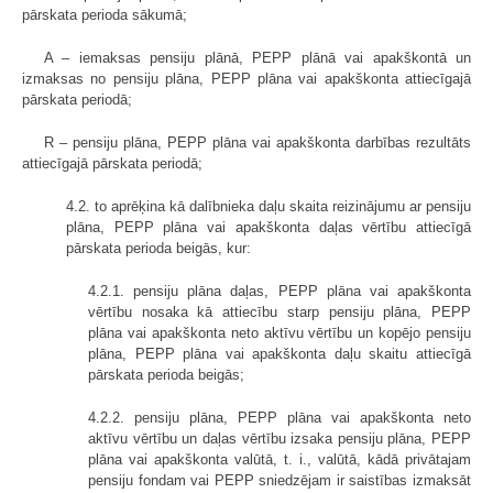
pārskata perioda sākumā;
A – iemaksas pensiju plānā, PEPP plānā vai apakškontā un
izmaksas no pensiju plāna, PEPP plāna vai apakškonta attiecīgajā
pārskata periodā;
R – pensiju plāna, PEPP plāna vai apakškonta darbības rezultāts
attiecīgajā pārskata periodā;
4.2. to aprēķina kā dalībnieka daļu skaita reizinājumu ar pensiju
plāna, PEPP plāna vai apakškonta daļas vērtību attiecīgā
pārskata perioda beigās, kur:
4.2.1. pensiju plāna daļas, PEPP plāna vai apakškonta
vērtību nosaka kā attiecību starp pensiju plāna, PEPP
plāna vai apakškonta neto aktīvu vērtību un kopējo pensiju
plāna, PEPP plāna vai apakškonta daļu skaitu attiecīgā
pārskata perioda beigās;
4.2.2. pensiju plāna, PEPP plāna vai apakškonta neto
aktīvu vērtību un daļas vērtību izsaka pensiju plāna, PEPP
plāna vai apakškonta valūtā, t. i., valūtā, kādā privātajam
pensiju fondam vai PEPP sniedzējam ir saistības izmaksāt