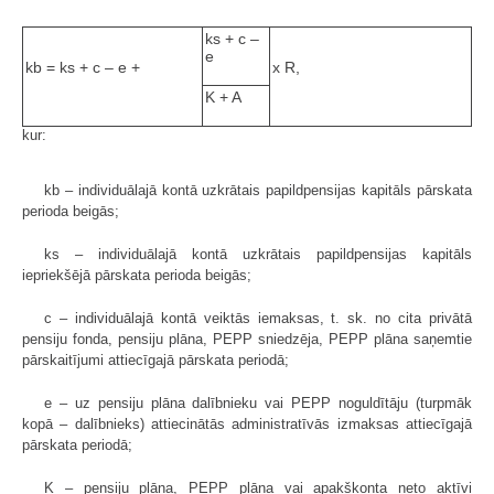
ks + c –
e
kb = ks + c – e +
x R,
K + A
kur:
kb – individuālajā kontā uzkrātais papildpensijas kapitāls pārskata
perioda beigās;
ks – individuālajā kontā uzkrātais papildpensijas kapitāls
iepriekšējā pārskata perioda beigās;
c – individuālajā kontā veiktās iemaksas, t. sk. no cita privātā
pensiju fonda, pensiju plāna, PEPP sniedzēja, PEPP plāna saņemtie
pārskaitījumi attiecīgajā pārskata periodā;
e – uz pensiju plāna dalībnieku vai PEPP noguldītāju (turpmāk
kopā – dalībnieks) attiecinātās administratīvās izmaksas attiecīgajā
pārskata periodā;
K – pensiju plāna, PEPP plāna vai apakškonta neto aktīvi