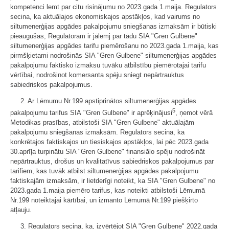
kompetenci lemt par citu risinājumu no 2023.gada 1.maija. Regulators
secina, ka aktuālajos ekonomiskajos apstākļos, kad vairums no
siltumenerģijas apgādes pakalpojumu sniegšanas izmaksām ir būtiski
pieaugušas, Regulatoram ir jālemj par tādu SIA "Gren Gulbene"
siltumenerģijas apgādes tarifu piemērošanu no 2023.gada 1.maija, kas
pirmšķietami nodrošinās SIA "Gren Gulbene" siltumenerģijas apgādes
pakalpojumu faktisko izmaksu tuvāku atbilstību piemērotajai tarifu
vērtībai, nodrošinot komersanta spēju sniegt nepārtrauktus
sabiedriskos pakalpojumus.
2. Ar Lēmumu Nr.199 apstiprinātos siltumenerģijas apgādes
5
pakalpojumu tarifus SIA "Gren Gulbene" ir aprēķinājusi
, ņemot vērā
Metodikas prasības, atbilstoši SIA "Gren Gulbene" aktuālajām
pakalpojumu sniegšanas izmaksām. Regulators secina, ka
konkrētajos faktiskajos un tiesiskajos apstākļos, lai pēc 2023.gada
30.aprīļa turpinātu SIA "Gren Gulbene" finansiālo spēju nodrošināt
nepārtrauktus, drošus un kvalitatīvus sabiedriskos pakalpojumus par
tarifiem, kas tuvāk atbilst siltumenerģijas apgādes pakalpojumu
faktiskajām izmaksām, ir lietderīgi noteikt, ka SIA "Gren Gulbene" no
2023.gada 1.maija piemēro tarifus, kas noteikti atbilstoši Lēmumā
Nr.199 noteiktajai kārtībai, un izmanto Lēmumā Nr.199 piešķirto
atļauju.
3. Regulators secina, ka, izvērtējot SIA "Gren Gulbene" 2022.gada