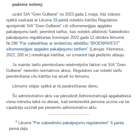
padome nolemj:
uzdot SIA "Gren Gulbene" no 2023.gada 1.maija, līdz stāsies
spēkā saskaņā ar Likuma
19.pantā
noteikto kārtību Regulatora
apstiprināti SIA "Gren Gulbene" citi siltumenerģijas apgādes
pakalpojumu tarifi, piemērot tarifus, kas noteikti atbilstoši Sabiedrisko
pakalpojumu regulēšanas komisijas 2022.gada 12.oktobra lēmumā
Nr.199 "
Par sabiedrības ar ierobežotu atbildību "BIOENINVEST"
siltumenerģijas apgādes pakalpojumu tarifiem
" (Latvijas Vēstnesis,
2022, 200.nr.) noteiktajai kārtībai, un izmantot tajā piešķirto atļauju.
Ja mainās tarifu piemērošanu ietekmējošie faktori vai SIA "Gren
Gulbene" neievēro normatīvos aktus, Regulators var noteikt tarifu
piemērošanai citu kārtību vai atcelt šo lēmumu.
Lēmums stājas spēkā ar tā parakstīšanas dienu.
Šo administratīvo aktu var pārsūdzēt Administratīvajā apgabaltiesā
viena mēneša laikā no dienas, kad ieinteresētā persona uzzina vai tai
vajadzēja uzzināt par pieņemto administratīvo aktu.
1
Likuma "
Par sabiedrisko pakalpojumu regulatoriem
"
6.panta
pirmā daļa