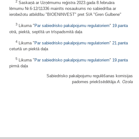
2
Saskaņā ar Uzņēmumu reģistra 2023.gada 8.februāra
lēmumu Nr.6-12/11336 mainīts nosaukums no sabiedrība ar
ierobežotu atbildību "BIOENINVEST" pret SIA "Gren Gulbene"
3
Likuma "
Par sabiedrisko pakalpojumu regulatoriem
"
19.panta
otrā, piektā, septītā un trīspadsmitā daļa
4
Likuma "
Par sabiedrisko pakalpojumu regulatoriem
"
21.panta
ceturtā un piektā daļa
5
Likuma "
Par sabiedrisko pakalpojumu regulatoriem
"
19.panta
pirmā daļa
Sabiedrisko pakalpojumu regulēšanas komisijas
padomes priekšsēdētāja
A. Ozola