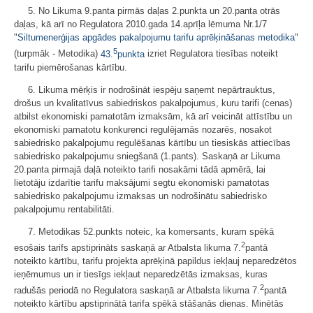
5. No Likuma 9.panta pirmās daļas 2.punkta un 20.panta otrās
daļas, kā arī no Regulatora 2010.gada 14.aprīļa lēmuma Nr.1/7
"
Siltumenerģijas apgādes pakalpojumu tarifu aprēķināšanas metodika
"
5
(turpmāk - Metodika)
43.
punkta
izriet Regulatora tiesības noteikt
tarifu piemērošanas kārtību.
6. Likuma mērķis ir nodrošināt iespēju saņemt nepārtrauktus,
drošus un kvalitatīvus sabiedriskos pakalpojumus, kuru tarifi (cenas)
atbilst ekonomiski pamatotām izmaksām, kā arī veicināt attīstību un
ekonomiski pamatotu konkurenci regulējamās nozarēs, nosakot
sabiedrisko pakalpojumu regulēšanas kārtību un tiesiskās attiecības
sabiedrisko pakalpojumu sniegšanā (1.pants). Saskaņā ar Likuma
20.panta pirmajā daļā noteikto tarifi nosakāmi tādā apmērā, lai
lietotāju izdarītie tarifu maksājumi segtu ekonomiski pamatotas
sabiedrisko pakalpojumu izmaksas un nodrošinātu sabiedrisko
pakalpojumu rentabilitāti.
7. Metodikas 52.punkts noteic, ka komersants, kuram spēkā
2
esošais tarifs apstiprināts saskaņā ar Atbalsta likuma 7.
pantā
noteikto kārtību, tarifu projekta aprēķinā papildus iekļauj neparedzētos
ieņēmumus un ir tiesīgs iekļaut neparedzētās izmaksas, kuras
2
radušās periodā no Regulatora saskaņā ar Atbalsta likuma 7.
pantā
noteikto kārtību apstiprinātā tarifa spēkā stāšanās dienas. Minētās