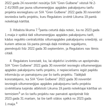
2022.gada 24.novembrī nosūtīja SIA "Gren Gulbene" vēstuli Nr.2-
2.41/3505 par jauna siltumenerģijas apgādes pakalpojumu tarifu
projekta iesniegšanu un SIA "Gren Gulbene" 2022.gada 30.novembrī
iesniedza tarifu projektu, kuru Regulators izvērtē Likuma 19.pantā
noteiktajā kārtībā.
2
3. Atbalsta likuma 7.
panta ceturtā daļa noteic, ka no 2023.gada
1.maija ir spēkā tādi siltumenerģijas apgādes pakalpojumu tarifi,
kādus regulēto centralizētās siltumapgādes pakalpojumu sniedzēji, uz
kuriem attiecas šā panta pirmajā daļā minētais regulējums,
piemērojuši līdz 2022.gada 30.septembrim, ja Regulators nav lēmis
citādi.
4. Regulators konstatē, ka, lai objektīvi izvērtētu un apstiprinātu
SIA "Gren Gulbene" 2022.gada 30.novembrī iesniegto siltumenerģijas
apgādes pakalpojumu tarifu projektu, ir nepieciešams iegūt papildu
informāciju un pamatojumu par šo tarifu projektu. Tādējādi
konstatējams, ka SIA "Gren Gulbene" 2022.gada 30.novembrī
iesniegtā siltumenerģijas apgādes pakalpojumu tarifu projekta
izvērtēšana turpinās atbilstoši Likuma 19.pantā noteiktajai kārtībai un
3
termiņiem
un šo tarifu projektu nav pamatoti apstiprināt līdz
2023.gada 31.martam, lai šie tarifi stātos spēkā no 2023.gada
4
1.maija.