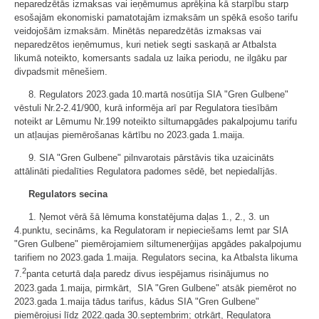
neparedzētās izmaksas vai ieņēmumus aprēķina kā starpību starp
esošajām ekonomiski pamatotajām izmaksām un spēkā esošo tarifu
veidojošām izmaksām. Minētās neparedzētās izmaksas vai
neparedzētos ieņēmumus, kuri netiek segti saskaņā ar Atbalsta
likumā noteikto, komersants sadala uz laika periodu, ne ilgāku par
divpadsmit mēnešiem.
8. Regulators 2023.gada 10.martā nosūtīja SIA "Gren Gulbene"
vēstuli Nr.2-2.41/900, kurā informēja arī par Regulatora tiesībām
noteikt ar Lēmumu Nr.199 noteikto siltumapgādes pakalpojumu tarifu
un atļaujas piemērošanas kārtību no 2023.gada 1.maija.
9. SIA "Gren Gulbene" pilnvarotais pārstāvis tika uzaicināts
attālināti piedalīties Regulatora padomes sēdē, bet nepiedalījās.
Regulators secina
1. Ņemot vērā šā lēmuma konstatējuma daļas 1., 2., 3. un
4.punktu, secināms, ka Regulatoram ir nepieciešams lemt par SIA
"Gren Gulbene" piemērojamiem siltumenerģijas apgādes pakalpojumu
tarifiem no 2023.gada 1.maija. Regulators secina, ka Atbalsta likuma
2
7.
panta ceturtā daļa paredz divus iespējamus risinājumus no
2023.gada 1.maija, pirmkārt, SIA "Gren Gulbene" atsāk piemērot no
2023.gada 1.maija tādus tarifus, kādus SIA "Gren Gulbene"
piemērojusi līdz 2022.gada 30.septembrim; otrkārt, Regulatora