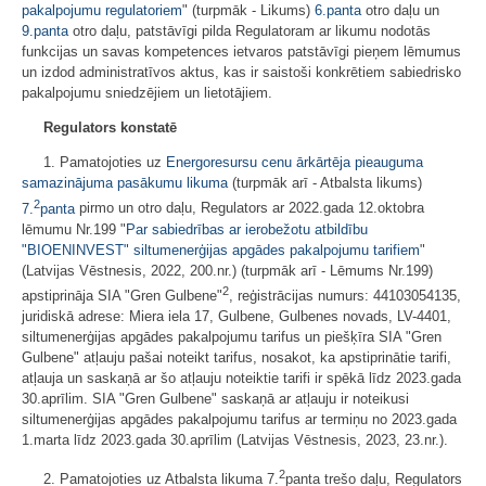
pakalpojumu regulatoriem
" (turpmāk - Likums)
6.panta
otro daļu un
9.panta
otro daļu, patstāvīgi pilda Regulatoram ar likumu nodotās
funkcijas un savas kompetences ietvaros patstāvīgi pieņem lēmumus
un izdod administratīvos aktus, kas ir saistoši konkrētiem sabiedrisko
pakalpojumu sniedzējiem un lietotājiem.
Regulators
konstatē
1. Pamatojoties uz
Energoresursu cenu ārkārtēja pieauguma
samazinājuma pasākumu likuma
(turpmāk arī - Atbalsta likums)
2
7.
panta
pirmo un otro daļu, Regulators ar 2022.gada 12.oktobra
lēmumu Nr.199 "
Par sabiedrības ar ierobežotu atbildību
"BIOENINVEST" siltumenerģijas apgādes pakalpojumu tarifiem
"
(Latvijas Vēstnesis, 2022, 200.nr.) (turpmāk arī - Lēmums Nr.199)
2
apstiprināja SIA "Gren Gulbene"
, reģistrācijas numurs: 44103054135,
juridiskā adrese: Miera iela 17, Gulbene, Gulbenes novads, LV-4401,
siltumenerģijas apgādes pakalpojumu tarifus un piešķīra SIA "Gren
Gulbene" atļauju pašai noteikt tarifus, nosakot, ka apstiprinātie tarifi,
atļauja un saskaņā ar šo atļauju noteiktie tarifi ir spēkā līdz 2023.gada
30.aprīlim. SIA "Gren Gulbene" saskaņā ar atļauju ir noteikusi
siltumenerģijas apgādes pakalpojumu tarifus ar termiņu no 2023.gada
1.marta līdz 2023.gada 30.aprīlim (Latvijas Vēstnesis, 2023, 23.nr.).
2
2. Pamatojoties uz Atbalsta likuma 7.
panta trešo daļu, Regulators