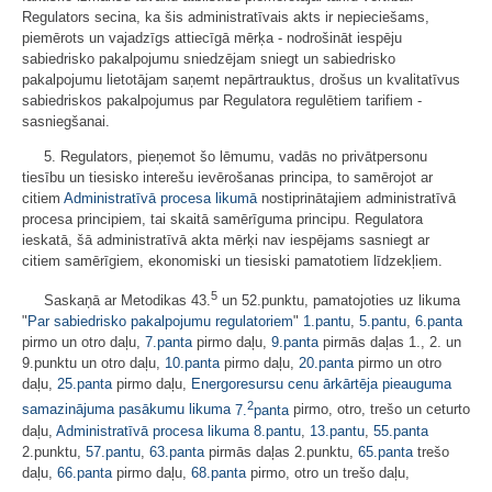
Regulators secina, ka šis administratīvais akts ir nepieciešams,
piemērots un vajadzīgs attiecīgā mērķa - nodrošināt iespēju
sabiedrisko pakalpojumu sniedzējam sniegt un sabiedrisko
pakalpojumu lietotājam saņemt nepārtrauktus, drošus un kvalitatīvus
sabiedriskos pakalpojumus par Regulatora regulētiem tarifiem -
sasniegšanai.
5. Regulators, pieņemot šo lēmumu, vadās no privātpersonu
tiesību un tiesisko interešu ievērošanas principa, to samērojot ar
citiem
Administratīvā procesa likumā
nostiprinātajiem administratīvā
procesa principiem, tai skaitā samērīguma principu. Regulatora
ieskatā, šā administratīvā akta mērķi nav iespējams sasniegt ar
citiem samērīgiem, ekonomiski un tiesiski pamatotiem līdzekļiem.
5
Saskaņā ar Metodikas 43.
un 52.punktu, pamatojoties uz likuma
"
Par sabiedrisko pakalpojumu regulatoriem
"
1.pantu
,
5.pantu
,
6.panta
pirmo un otro daļu,
7.panta
pirmo daļu,
9.panta
pirmās daļas 1., 2. un
9.punktu un otro daļu,
10.panta
pirmo daļu,
20.panta
pirmo un otro
daļu,
25.panta
pirmo daļu,
Energoresursu cenu ārkārtēja pieauguma
2
samazinājuma pasākumu likuma
7.
panta
pirmo, otro, trešo un ceturto
daļu,
Administratīvā procesa likuma
8.pantu
,
13.pantu
,
55.panta
2.punktu,
57.pantu
,
63.panta
pirmās daļas 2.punktu,
65.panta
trešo
daļu,
66.panta
pirmo daļu,
68.panta
pirmo, otro un trešo daļu,