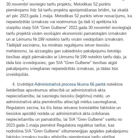
30.novembrī iesniegto tarifu projektu, Metodikas 52.punkts
piemērojams līdz šā tarifu projekta apstiprināšanas brīdim, tai skaitā
arī pēc 2023.gada 1.maija. Metodikas 52.punkts ietver nosacījumu, ka
neparedzētās izmaksas vai ieņēmumus (ja tādi ir) aprēķina kā
starpību starp SIA "Gren Gulbene" 2022.gada 30.novembrī iesniegtajā
tarifu projektā visām esošajām ekonomiski pamatotajām izmaksām
un ar Lēmumu Nr.199 noteikto tarifu visām veidojošām izmaksām.
Tādējādi secināms, ka minētais regulējums ietver tiesisku
mehānismu, lai aizsargātu gan sabiedrisko pakalpojumu lietotāju
tiesības atgūt pārmaksāto ar Lēmumu Nr.199 noteikto tarifu daļu, ja
tāda būs izveidojusies, gan SIA "Gren Gulbene" tiesības atgūt
pakalpojumu sniegšanas neparedzētās izmaksas, ja tādas būs
izveidojušās.
4. Izvērtējot
Administratīvā procesa likuma
66.pantā
noteiktos
lietderības apsvērumus attiecībā uz administratīvā akta
nepieciešamību, lai sasniegtu tiesisku (leģitīmu) mērķi, un
administratīvā akta piemērotību attiecīgā mērķa sasniegšanai,
Regulators secina, ka šīs lietas ietvaros konstatētie faktiskie un
tiesiskie apstākļi norāda uz administratīvā akta izdošanas
nepieciešamību un pamatotību, lai SIA "Gren Gulbene" varētu no
2023.gada 1.maija piemērot Regulatora regulētus tarifus, kas
nodrošina SIA "Gren Gulbene" siltumenerģijas apgādes pakalpojumu
faktisko izmaksu tuvāku atbilstību piemērotajai tarifu vērtībai.