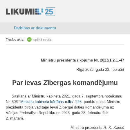
Darbības ar dokumentu
Tiesību akts:
spēkā esošs
Ministru prezidenta rīkojums Nr. 2023/1.2.1.-47
Rīgā 2023. gada 23. februārī
Par Ievas Zībergas komandējumu
Saskaņā ar Ministru kabineta 2021. gada 7. septembra noteikumu
Nr. 606 "
Ministru kabineta kārtības rullis
"
226.
punktu atļaut Ministru
prezidenta biroja vadītājai Ievai Zībergai doties komandējumā uz
Vācijas Federatīvo Republiku no 2023. gada 28. februāra līdz
2. martam.
Ministru prezidents
A. K. Kariņš