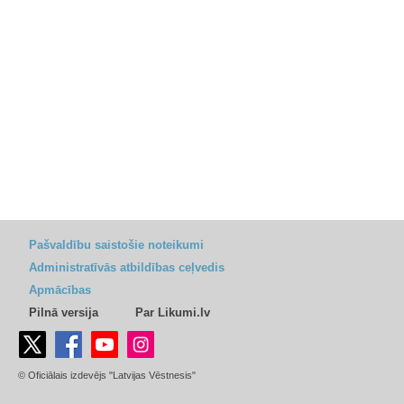
Pašvaldību saistošie noteikumi
Administratīvās atbildības ceļvedis
Apmācības
Pilnā versija
Par Likumi.lv
© Oficiālais izdevējs "Latvijas Vēstnesis"