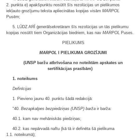
2. punkta e) apakšpunktu nosūtīt šīs rezolūcijas un pielikumos
iekļauto grozījumu teksta apliecinātas kopijas visām
MARPOL
Pusēm;
5. LŪDZ ARĪ ģenerālsekretāram šīs rezolūcijas un tās pielikumu
kopijas nosūtīt tiem Organizācijas biedriem, kas nav
MARPOL
Puses.
PIELIKUMS
MARPOL
I PIELIKUMA GROZĪJUMI
(
UNSP
baržu atbrīvošana no noteiktām apskates un
sertifikācijas prasībām)
1. noteikums
Definīcijas
1. Pievieno jaunu 40. punktu šādā redakcijā:
"40.
Bezapkalpes bezpiedziņas (UNSP) barža
ir barža:
40.1. kam nav mehāniskās piedziņas;
40.2. kas nepārvadā naftu (kā tā ir definēta šā pielikuma
1.1. noteikumā);