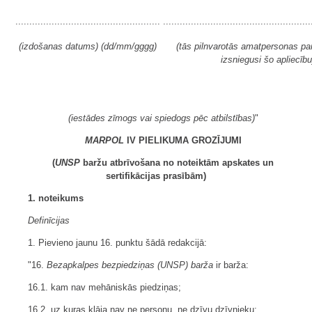
....................................................
.....................................................
(izdošanas datums) (dd/mm/gggg)
(tās pilnvarotās amatpersonas pa
izsniegusi šo apliecību
(iestādes zīmogs vai spiedogs pēc atbilstības)
"
MARPOL
IV PIELIKUMA GROZĪJUMI
(
UNSP
baržu atbrīvošana no noteiktām apskates un
sertifikācijas prasībām)
1. noteikums
Definīcijas
1. Pievieno jaunu 16. punktu šādā redakcijā:
"16.
Bezapkalpes bezpiedziņas (UNSP) barža
ir barža:
16.1. kam nav mehāniskās piedziņas;
16.2. uz kuras klāja nav ne personu, ne dzīvu dzīvnieku;