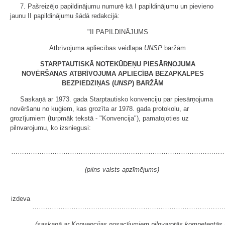
7. Pašreizējo papildinājumu numurē kā I papildinājumu un pievieno
jaunu II papildinājumu šādā redakcijā:
"II PAPILDINĀJUMS
Atbrīvojuma apliecības veidlapa
UNSP
baržām
STARPTAUTISKĀ NOTEKŪDEŅU PIESĀRŅOJUMA
NOVĒRŠANAS ATBRĪVOJUMA APLIECĪBA BEZAPKALPES
BEZPIEDZIŅAS (
UNSP
) BARŽĀM
Saskaņā ar 1973. gada Starptautisko konvenciju par piesārņojuma
novēršanu no kuģiem, kas grozīta ar 1978. gada protokolu, ar
grozījumiem (turpmāk tekstā - "Konvencija"), pamatojoties uz
pilnvarojumu, ko izsniegusi:
……………………………………………………………………………………
(pilns valsts apzīmējums)
izdeva
……………………………………………………………………………
(saskaņā ar Konvencijas nosacījumiem pilnvarotās kompetentās