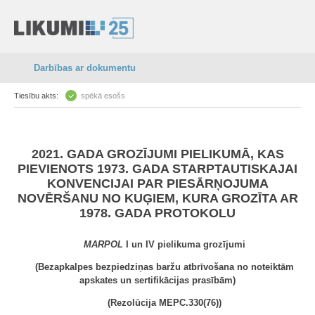
Darbības ar dokumentu
Tiesību akts:
spēkā esošs
2021. GADA GROZĪJUMI PIELIKUMĀ, KAS
PIEVIENOTS 1973. GADA STARPTAUTISKAJAI
KONVENCIJAI PAR PIESĀRŅOJUMA
NOVĒRŠANU NO KUĢIEM, KURA GROZĪTA AR
1978. GADA PROTOKOLU
MARPOL
I un IV pielikuma grozījumi
(Bezapkalpes bezpiedziņas baržu atbrīvošana no noteiktām
apskates un sertifikācijas prasībām)
(Rezolūcija MEPC.330(76))