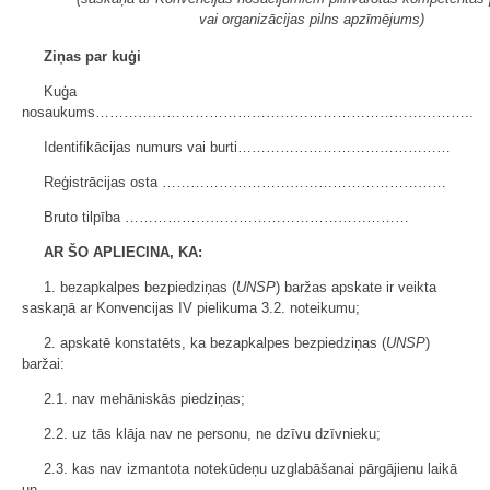
vai organizācijas pilns apzīmējums)
Ziņas par kuģi
Kuģa
nosaukums……………………………………………………………………..
Identifikācijas numurs vai burti………………………………………
Reģistrācijas osta ……………………………………………………
Bruto tilpība ……………………………………………………
AR ŠO APLIECINA, KA:
1. bezapkalpes bezpiedziņas (
UNSP
) baržas apskate ir veikta
saskaņā ar Konvencijas IV pielikuma 3.2. noteikumu;
2. apskatē konstatēts, ka bezapkalpes bezpiedziņas (
UNSP
)
baržai:
2.1. nav mehāniskās piedziņas;
2.2. uz tās klāja nav ne personu, ne dzīvu dzīvnieku;
2.3. kas nav izmantota notekūdeņu uzglabāšanai pārgājienu laikā
un