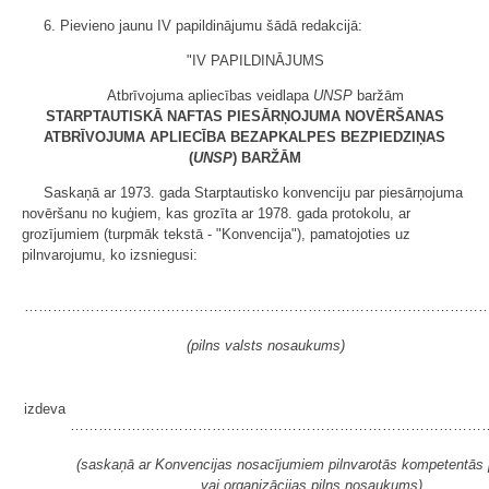
6. Pievieno jaunu IV papildinājumu šādā redakcijā:
"IV PAPILDINĀJUMS
Atbrīvojuma apliecības veidlapa
UNSP
baržām
STARPTAUTISKĀ NAFTAS PIESĀRŅOJUMA NOVĒRŠANAS
ATBRĪVOJUMA APLIECĪBA
BEZAPKALPES BEZPIEDZIŅAS
(
UNSP
) BARŽĀM
Saskaņā ar 1973. gada Starptautisko konvenciju par piesārņojuma
novēršanu no kuģiem, kas grozīta ar 1978. gada protokolu, ar
grozījumiem (turpmāk tekstā - "Konvencija"), pamatojoties uz
pilnvarojumu, ko izsniegusi:
……………………………………………………………………………………
(pilns valsts nosaukums)
izdeva
……………………………………………………………………………
(saskaņā ar Konvencijas nosacījumiem pilnvarotās kompetentās
vai organizācijas pilns nosaukums)