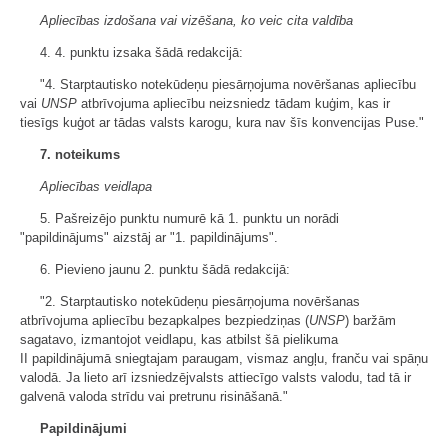
Apliecības izdošana vai vizēšana, ko veic cita valdība
4. 4. punktu izsaka šādā redakcijā:
"4. Starptautisko notekūdeņu piesārņojuma novēršanas apliecību
vai
UNSP
atbrīvojuma apliecību neizsniedz tādam kuģim, kas ir
tiesīgs kuģot ar tādas valsts karogu, kura nav šīs konvencijas Puse."
7. noteikums
Apliecības veidlapa
5. Pašreizējo punktu numurē kā 1. punktu un norādi
"papildinājums" aizstāj ar "1. papildinājums".
6. Pievieno jaunu 2. punktu šādā redakcijā:
"2. Starptautisko notekūdeņu piesārņojuma novēršanas
atbrīvojuma apliecību bezapkalpes bezpiedziņas (
UNSP
) baržām
sagatavo, izmantojot veidlapu, kas atbilst šā pielikuma
II papildinājumā sniegtajam paraugam, vismaz angļu, franču vai spāņu
valodā. Ja lieto arī izsniedzējvalsts attiecīgo valsts valodu, tad tā ir
galvenā valoda strīdu vai pretrunu risināšanā."
Papildinājumi