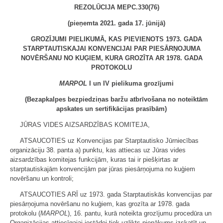
REZOLŪCIJA MEPC.330(76)
(pieņemta 2021. gada 17. jūnijā)
GROZĪJUMI PIELIKUMĀ, KAS PIEVIENOTS 1973. GADA
STARPTAUTISKAJAI KONVENCIJAI PAR PIESĀRŅOJUMA
NOVĒRŠANU NO KUĢIEM, KURA GROZĪTA AR 1978. GADA
PROTOKOLU
MARPOL
I un IV pielikuma grozījumi
(Bezapkalpes bezpiedziņas baržu atbrīvošana no noteiktām
apskates un sertifikācijas prasībām)
JŪRAS VIDES AIZSARDZĪBAS KOMITEJA,
ATSAUCOTIES uz Konvencijas par Starptautisko Jūrniecības
organizāciju 38. panta a) punktu, kas attiecas uz Jūras vides
aizsardzības komitejas funkcijām, kuras tai ir piešķirtas ar
starptautiskajām konvencijām par jūras piesārņojuma no kuģiem
novēršanu un kontroli;
ATSAUCOTIES ARĪ uz 1973. gada Starptautiskās konvencijas par
piesārņojuma novēršanu no kuģiem, kas grozīta ar 1978. gada
protokolu (
MARPOL
), 16. pantu, kurā noteikta grozījumu procedūra un
Organizācijas attiecīgajai iestādei tiek uzlikts pienākums izskatīt un