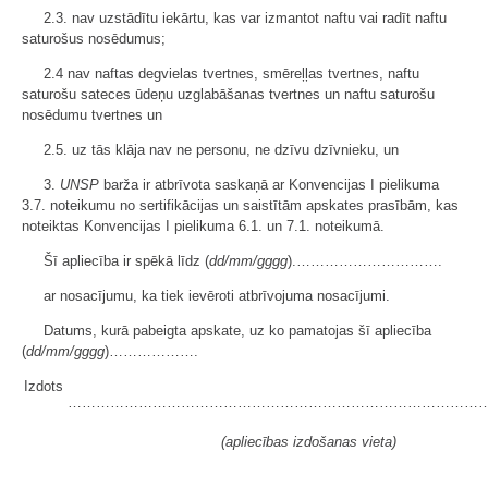
2.3. nav uzstādītu iekārtu, kas var izmantot naftu vai radīt naftu
saturošus nosēdumus;
2.4 nav naftas degvielas tvertnes, smēreļļas tvertnes, naftu
saturošu sateces ūdeņu uzglabāšanas tvertnes un naftu saturošu
nosēdumu tvertnes un
2.5. uz tās klāja nav ne personu, ne dzīvu dzīvnieku, un
3.
UNSP
barža ir atbrīvota saskaņā ar Konvencijas I pielikuma
3.7. noteikumu no sertifikācijas un saistītām apskates prasībām, kas
noteiktas Konvencijas I pielikuma 6.1. un 7.1. noteikumā.
Šī apliecība ir spēkā līdz (
dd/mm/gggg
).………………………….
ar nosacījumu, ka tiek ievēroti atbrīvojuma nosacījumi.
Datums, kurā pabeigta apskate, uz ko pamatojas šī apliecība
(
dd/mm/gggg
)……………….
Izdots
……………………………………………………………………………
(apliecības izdošanas vieta)