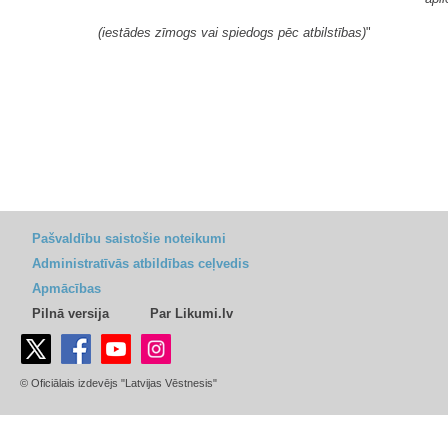
(iestādes zīmogs vai spiedogs pēc atbilstības)
"
Pašvaldību saistošie noteikumi
Administratīvās atbildības ceļvedis
Apmācības
Pilnā versija
Par Likumi.lv
© Oficiālais izdevējs "Latvijas Vēstnesis"