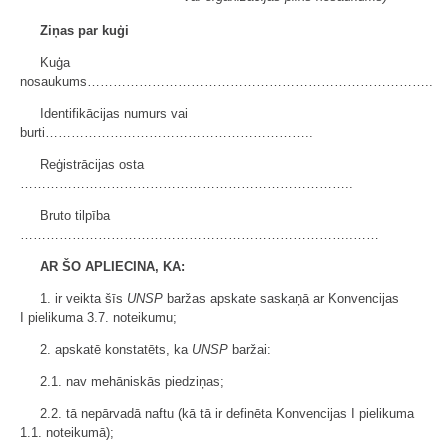
Ziņas par kuģi
Kuģa
nosaukums……………………………………………………………………..
Identifikācijas numurs vai
burti……………………………………………………..
Reģistrācijas osta
…………………………………………………………………..
Bruto tilpība
…………………………………………………………………..……
AR ŠO APLIECINA, KA:
1. ir veikta šīs
UNSP
baržas apskate saskaņā ar Konvencijas
I pielikuma 3.7. noteikumu;
2. apskatē konstatēts, ka
UNSP
baržai:
2.1. nav mehāniskās piedziņas;
2.2. tā nepārvadā naftu (kā tā ir definēta Konvencijas I pielikuma
1.1. noteikumā);