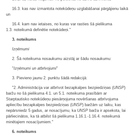
16.3. kas nav izmantota notekūdeņu uzglabāšanai pārgājienu laikā
un
16.4. kam nav ietaises, no kuras var rasties šā pielikuma
1.3. noteikumā definētie notekūdeņi."
3. noteikums
Izņēmumi
2. Šā noteikuma nosaukumu aizstāj ar šādu nosaukumu:
"
Izņēmumi un atbrīvojumi
"
3. Pievieno jaunu 2. punktu šādā redakcijā:
"2. Administrācija var atbrīvot bezapkalpes bezpiedziņas (
UNSP
)
baržu no šā pielikuma 4.1. un 5.1. noteikuma prasībām ar
Starptautisko notekūdeņu piesārņojuma novēršanas atbrīvojuma
apliecību bezapkalpes bezpiedziņas (
UNSP
) baržām uz laiku, kas
nepārsniedz 5 gadus, ar nosacījumu, ka
UNSP
barža ir apsekota, lai
pārliecinātos, ka tā atbilst šā pielikuma 1.16.1.-1.16.4. noteikumā
minētajiem nosacījumiem."
6. noteikums