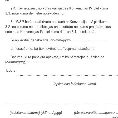
2.4. nav ietaises, no kuras var rasties Konvencijas IV pielikuma
1.3. noteikumā definētie notekūdeņi, un
3.
UNSP
barža ir atbrīvota saskaņā ar Konvencijas IV pielikuma
3.2. noteikumu no sertifikācijas un saistītām apskates prasībām, kas
noteiktas Konvencijas IV pielikuma 4.1. un 5.1. noteikumā.
Šī apliecība ir spēkā līdz (
dd/mm/gggg
).………………………….
ar nosacījumu, ka tiek ievēroti atbrīvojuma nosacījumi.
Datums, kurā pabeigta apskate, uz ko pamatojas šī apliecība
(
dd/mm/gggg
)……………….
Izdots
……………………………………………………………………………
(apliecības izdošanas vieta)
.........................................................
................................................
(izdošanas datums) (dd/mm/gggg)
(tās pilnvarotās amatpersona
apli