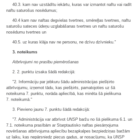
40.3. kam nav uzstādītu iekārtu, kuras var izmantot naftu vai radīt
naftu saturošus nosēdumus;
40.4 kam nav naftas degvielas tvertnes, smēreļļas tvertnes, naftu
saturošu sateces ūdeņu uzglabāšanas tvertnes un naftu saturošu
nosēdumu tvertnes un
40.5. uz kuras klāja nav ne personu, ne dzīvu dzīvnieku."
3. noteikums
Atbrīvojumi no prasību piemērošanas
2. 2. punktu izsaka šādā redakcijā:
"2. Informāciju par jebkuru šādu administrācijas piešķirto
atbrīvojumu, izņemot tādu, kas piešķirts, pamatojoties uz šā
noteikuma 7. punktu, norāda apliecībā, kas minēta šā pielikuma
7. noteikumā."
3. Pievieno jaunu 7. punktu šādā redakcijā:
"7. Administrācija var atbrīvot
UNSP
baržu no šā pielikuma 6.1. un
7.1. noteikuma prasībām ar Starptautisko naftas piesārņojuma
novēršanas atbrīvojuma apliecību bezapkalpes bezpiedziņas baržām
uz laiku, kas nepārsniedz piecus gadus, ar nosacījumu, ka
UNSP