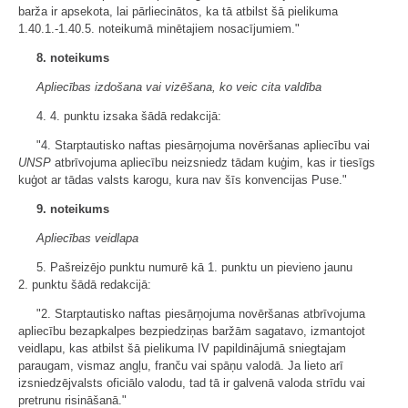
barža ir apsekota, lai pārliecinātos, ka tā atbilst šā pielikuma
1.40.1.-1.40.5. noteikumā minētajiem nosacījumiem."
8. noteikums
Apliecības izdošana vai vizēšana, ko veic cita valdība
4. 4. punktu izsaka šādā redakcijā:
"4. Starptautisko naftas piesārņojuma novēršanas apliecību vai
UNSP
atbrīvojuma apliecību neizsniedz tādam kuģim, kas ir tiesīgs
kuģot ar tādas valsts karogu, kura nav šīs konvencijas Puse."
9. noteikums
Apliecības veidlapa
5. Pašreizējo punktu numurē kā 1. punktu un pievieno jaunu
2. punktu šādā redakcijā:
"2. Starptautisko naftas piesārņojuma novēršanas atbrīvojuma
apliecību bezapkalpes bezpiedziņas baržām sagatavo, izmantojot
veidlapu, kas atbilst šā pielikuma IV papildinājumā sniegtajam
paraugam, vismaz angļu, franču vai spāņu valodā. Ja lieto arī
izsniedzējvalsts oficiālo valodu, tad tā ir galvenā valoda strīdu vai
pretrunu risināšanā."