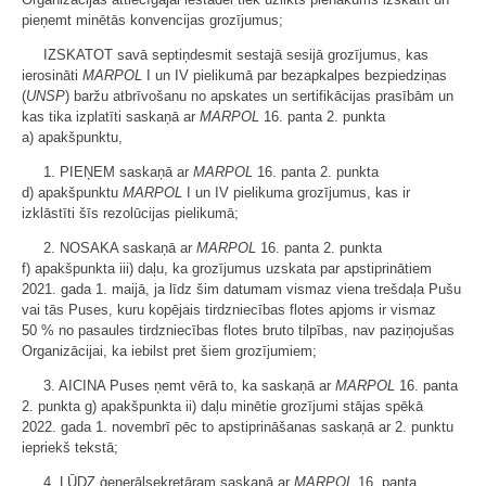
pieņemt minētās konvencijas grozījumus;
IZSKATOT savā septiņdesmit sestajā sesijā grozījumus, kas
ierosināti
MARPOL
I un IV pielikumā par bezapkalpes bezpiedziņas
(
UNSP
) baržu atbrīvošanu no apskates un sertifikācijas prasībām un
kas tika izplatīti saskaņā ar
MARPOL
16. panta 2. punkta
a) apakšpunktu,
1. PIEŅEM saskaņā ar
MARPOL
16. panta 2. punkta
d) apakšpunktu
MARPOL
I un IV pielikuma grozījumus, kas ir
izklāstīti šīs rezolūcijas pielikumā;
2. NOSAKA saskaņā ar
MARPOL
16. panta 2. punkta
f) apakšpunkta iii) daļu, ka grozījumus uzskata par apstiprinātiem
2021. gada 1. maijā, ja līdz šim datumam vismaz viena trešdaļa Pušu
vai tās Puses, kuru kopējais tirdzniecības flotes apjoms ir vismaz
50 % no pasaules tirdzniecības flotes bruto tilpības, nav paziņojušas
Organizācijai, ka iebilst pret šiem grozījumiem;
3. AICINA Puses ņemt vērā to, ka saskaņā ar
MARPOL
16. panta
2. punkta g) apakšpunkta ii) daļu minētie grozījumi stājas spēkā
2022. gada 1. novembrī pēc to apstiprināšanas saskaņā ar 2. punktu
iepriekš tekstā;
4. LŪDZ ģenerālsekretāram saskaņā ar
MARPOL
16. panta