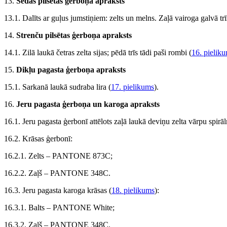
13.
Sedas pilsētas ģerboņa apraksts
13.1. Dalīts ar guļus jumstiņiem: zelts un melns. Zaļā vairoga galvā trīs
14.
Strenču pilsētas ģerboņa apraksts
14.1. Zilā laukā četras zelta sijas; pēdā trīs tādi paši rombi (
16. pielik
15.
Dikļu pagasta ģerboņa apraksts
15.1. Sarkanā laukā sudraba lira (
17. pielikums
).
16.
Jeru pagasta ģerboņa un karoga apraksts
16.1. Jeru pagasta ģerbonī attēlots zaļā laukā deviņu zelta vārpu spirāl
16.2. Krāsas ģerbonī:
16.2.1. Zelts – PANTONE 873C;
16.2.2. Zaļš – PANTONE 348C.
16.3. Jeru pagasta karoga krāsas (
18. pielikums
):
16.3.1. Balts – PANTONE White;
16.3.2. Zaļš – PANTONE 348C.