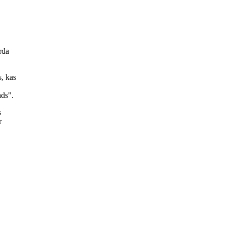
rda
s, kas
ads".
s
r