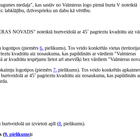
augsmes medaļa", kas sastāv no Valmieras logo pirmā burta V noteiktā
s: labklājību, dzīvesprieku un dabu kā vērtību.
ERAS NOVADS" noteiktā burtveidolā ar 45˚ pagrieztu kvadrātu aiz vā
u logotipos (piemērs
6.
pielikums). Tos veido konkrētās vietas (teritorija
rieztu kvadrātu aiz nosaukuma, kas papildināts ar vārdiem "Valmieras
ā ar kvadrātu iespējams lietot arī atsevišķi bez vārdiem "Valmieras nov
pkaimju logotipos (piemērs
7.
pielikums). Tos veido konkrētās apkaime
 burtveidolā ar 45˚ pagrieztu kvadrātu aiz nosaukuma, kas papildināts a
ārda.
burtveidolā un izvietoti aplī (
8.
pielikums).
s (
9. pielikums
):