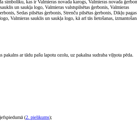
a simboliku, kas ir Valmieras novada karogs, Valmieras novada ģerbon
uklis un saukļa logo, Valmieras valstspilsētas ģerbonis, Valmieras
ģerbonis, Sedas pilsētas ģerbonis, Strenču pilsētas ģerbonis, Dikļu pagas
logo, Valmieras sauklis un saukļa logo, kā arī tās lietošanas, izmantoša
ains pakalns ar tādu pašu lapotu ozolu, uz pakalna sudraba viļņota pēda.
ljefspiedumā (
2. pielikums
);