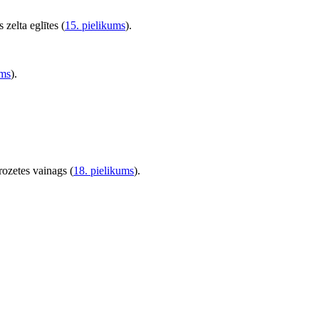
 zelta eglītes (
15. pielikums
).
ums
).
rozetes vainags (
18. pielikums
).