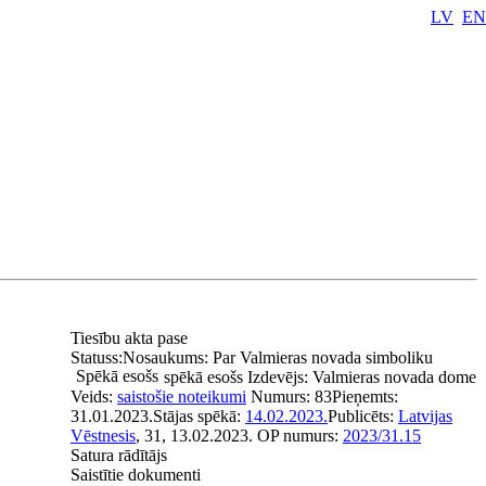
LV
EN
Tiesību akta pase
Statuss:
Nosaukums:
Par Valmieras novada simboliku
Spēkā esošs
spēkā esošs
Izdevējs:
Valmieras novada dome
Veids:
saistošie noteikumi
Numurs:
83
Pieņemts:
31.01.2023.
Stājas spēkā:
14.02.2023.
Publicēts:
Latvijas
Vēstnesis
, 31, 13.02.2023.
OP numurs:
2023/31.15
Satura rādītājs
Saistītie dokumenti