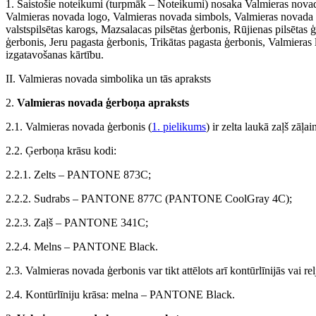
1. Saistošie noteikumi (turpmāk – Noteikumi) nosaka Valmieras novad
Valmieras novada logo, Valmieras novada simbols, Valmieras novada sa
valstspilsētas karogs, Mazsalacas pilsētas ģerbonis, Rūjienas pilsētas 
ģerbonis, Jeru pagasta ģerbonis, Trikātas pagasta ģerbonis, Valmieras 
izgatavošanas kārtību.
II. Valmieras novada simbolika un tās apraksts
2.
Valmieras novada ģerboņa apraksts
2.1. Valmieras novada ģerbonis (
1. pielikums
) ir zelta laukā zaļš zāļ
2.2. Ģerboņa krāsu kodi:
2.2.1. Zelts – PANTONE 873C;
2.2.2. Sudrabs – PANTONE 877C (PANTONE CoolGray 4C);
2.2.3. Zaļš – PANTONE 341C;
2.2.4. Melns – PANTONE Black.
2.3. Valmieras novada ģerbonis var tikt attēlots arī kontūrlīnijās vai re
2.4. Kontūrlīniju krāsa: melna – PANTONE Black.