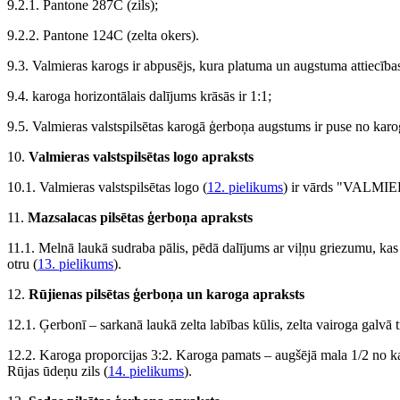
9.2.1. Pantone 287C (zils);
9.2.2. Pantone 124C (zelta okers).
9.3. Valmieras karogs ir abpusējs, kura platuma un augstuma attiecības
9.4. karoga horizontālais dalījums krāsās ir 1:1;
9.5. Valmieras valstspilsētas karogā ģerboņa augstums ir puse no kar
10.
Valmieras valstspilsētas logo apraksts
10.1. Valmieras valstspilsētas logo (
12. pielikums
) ir vārds "VALMIER
11.
Mazsalacas pilsētas ģerboņa apraksts
11.1. Melnā laukā sudraba pālis, pēdā dalījums ar viļņu griezumu, kas n
otru (
13. pielikums
).
12.
Rūjienas pilsētas ģerboņa un karoga apraksts
12.1. Ģerbonī – sarkanā laukā zelta labības kūlis, zelta vairoga galvā trī
12.2. Karoga proporcijas 3:2. Karoga pamats – augšējā mala 1/2 no ka
Rūjas ūdeņu zils (
14. pielikums
).