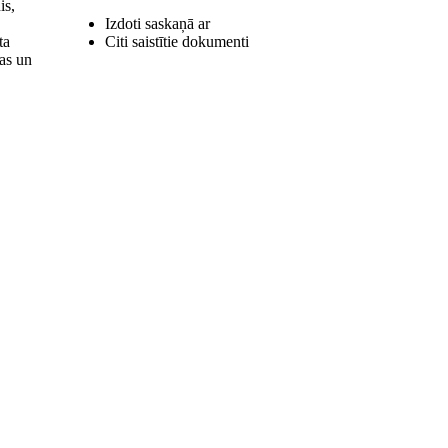
is,
Izdoti saskaņā ar
ta
Citi saistītie dokumenti
nas un