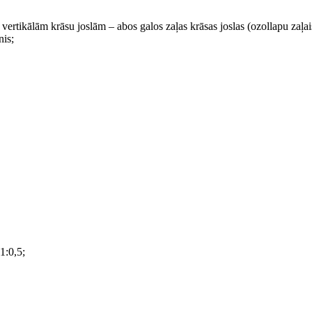
im vertikālām krāsu joslām – abos galos zaļas krāsas joslas (ozollapu zaļai
nis;
1:0,5;