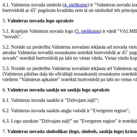
4.1. Valmieras novada simbols (
4. pielikums
) ir "Valmieras novada iz
burtveidolā ar 45˚ pagrieztu kvadrātu zem tā un simbolizē trīs principu
5.
Valmieras novada logo apraksts
5.1. Kopējais Valmieras novada logo (
5. pielikums
) ir vārdi "VALMI
"novads".
5.2. Norāde uz piederību Valmieras novadam iekļauta arī novada viet
atrodas Valmieras novadā) nosaukums noteiktā burtveidolā ar 45˚ pag
novads" noteiktā burtveidolā pa labi no vietas vārda. Vietas vārdu kop
5.3. Norāde uz piederību Valmieras novadam iekļauta arī Valmieras a
(Valmieras pilsētas daļa tās oficiālajā nosaukumā) nosaukums noteiktā
vārdiem "Valmieras apkaime" noteiktā burtveidolā pa labi no vietas v
6.
Valmieras novada saukļa un saukļa logo apraksts
6.1. Valmieras novada sauklis ir "Dzīvojam zaļi!";
6.2. Valmieras novada sauklis angļu valodā ir "Evergreen region";
6.3. Logo uzraksts "Dzīvojam zaļi!" un "Evergreen region" ir noteiktā 
7.
Valmieras novada simbolikas (logo, simbols, saukļa logo) krāsa