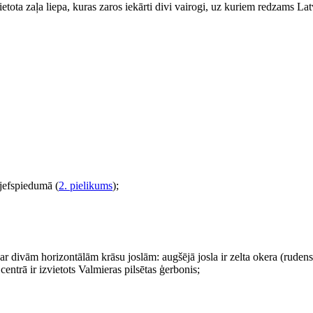
vietota zaļa liepa, kuras zaros iekārti divi vairogi, uz kuriem redzams Lat
eljefspiedumā (
2. pielikums
);
a ar divām horizontālām krāsu joslām: augšējā josla ir zelta okera (rudens
entrā ir izvietots Valmieras pilsētas ģerbonis;