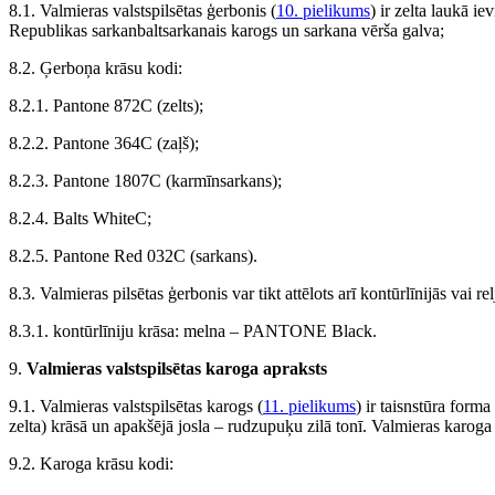
8.1. Valmieras valstspilsētas ģerbonis (
10. pielikums
) ir zelta laukā ie
Republikas sarkanbaltsarkanais karogs un sarkana vērša galva;
8.2. Ģerboņa krāsu kodi:
8.2.1. Pantone 872C (zelts);
8.2.2. Pantone 364C (zaļš);
8.2.3. Pantone 1807C (karmīnsarkans);
8.2.4. Balts WhiteC;
8.2.5. Pantone Red 032C (sarkans).
8.3. Valmieras pilsētas ģerbonis var tikt attēlots arī kontūrlīnijās vai r
8.3.1. kontūrlīniju krāsa: melna – PANTONE Black.
9.
Valmieras valstspilsētas karoga apraksts
9.1. Valmieras valstspilsētas karogs (
11. pielikums
) ir taisnstūra form
zelta) krāsā un apakšējā josla – rudzupuķu zilā tonī. Valmieras karoga c
9.2. Karoga krāsu kodi: