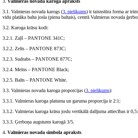
3.
Valmieras novada karoga apraksts
3.1. Valmieras novada karogs (
3. pielikums
) ir taisnstūra forma ar tr
vidu platāka balta josla (piena baltais), centrā Valmieras novada ģerbo
3.2. Karoga krāsu kodi:
3.2.1. Zaļš – PANTONE 341C;
3.2.2. Zelts – PANTONE 873C;
3.2.3. Sudrabs – PANTONE 877C;
3.2.4. Melns – PANTONE Black;
3.2.5. Balts – PANTONE White.
3.3. Valmieras novada karoga proporcijas (
3. pielikums
):
3.3.1. Valmieras karoga platuma un garuma proporcija ir 2:1;
3.3.2. Valmieras karoga krāsu joslu vertikālā dalījuma attiecības ir 0,5:
3.3.3. Ģerboņa augstums karogā 3/5.
4.
Valmieras novada simbola apraksts