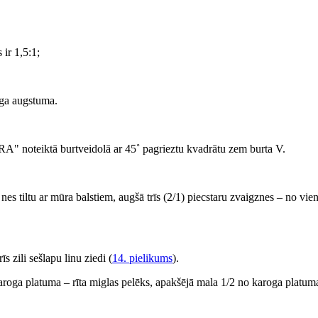
 ir 1,5:1;
oga augstuma.
A" noteiktā burtveidolā ar 45˚ pagrieztu kvadrātu zem burta V.
es tiltu ar mūra balstiem, augšā trīs (2/1) piecstaru zvaigznes – no vie
s zili sešlapu linu ziedi (
14. pielikums
).
roga platuma – rīta miglas pelēks, apakšējā mala 1/2 no karoga platum