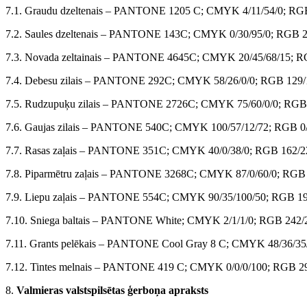
7.1. Graudu dzeltenais – PANTONE 1205 C; CMYK 4/11/54/0; RGB
7.2. Saules dzeltenais – PANTONE 143C; CMYK 0/30/95/0; RGB 2
7.3. Novada zeltainais – PANTONE 4645C; CMYK 20/45/68/15; R
7.4. Debesu zilais – PANTONE 292C; CMYK 58/26/0/0; RGB 129/
7.5. Rudzupuķu zilais – PANTONE 2726C; CMYK 75/60/0/0; RGB 
7.6. Gaujas zilais – PANTONE 540C; CMYK 100/57/12/72; RGB 0/
7.7. Rasas zaļais – PANTONE 351C; CMYK 40/0/38/0; RGB 162/2
7.8. Piparmētru zaļais – PANTONE 3268C; CMYK 87/0/60/0; RGB 
7.9. Liepu zaļais – PANTONE 554C; CMYK 90/35/100/50; RGB 19
7.10. Sniega baltais – PANTONE White; CMYK 2/1/1/0; RGB 242/
7.11. Grants pelēkais – PANTONE Cool Gray 8 C; CMYK 48/36/35
7.12. Tintes melnais – PANTONE 419 C; CMYK 0/0/0/100; RGB 29
8.
Valmieras valstspilsētas ģerboņa apraksts