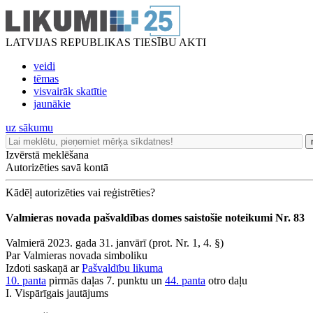
LATVIJAS REPUBLIKAS TIESĪBU AKTI
veidi
tēmas
visvairāk skatītie
jaunākie
uz sākumu
Izvērstā meklēšana
Autorizēties savā kontā
Kādēļ autorizēties vai reģistrēties?
Valmieras novada pašvaldības domes saistošie noteikumi Nr. 83
Valmierā 2023. gada 31. janvārī (prot. Nr. 1, 4. §)
Par Valmieras novada simboliku
Izdoti saskaņā ar
Pašvaldību likuma
10. panta
pirmās daļas 7. punktu un
44. panta
otro daļu
I. Vispārīgais jautājums