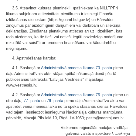
3.5. Atsavinot kultūras pieminekli, īpašniekam kā NILLTPFN
likuma subjektam attiecinātais pienākums ir iesniegt Finanšu
izlūkošanas dienestam (https://goaml.fid.gov.lv) un Pārvaldei
ziņojumus par aizdomīgiem darījumiem vai darbībām un sliekšņa
deklarācijas. Ziņošanas pienākums attiecas arī uz līdzekļiem, kas
rada aizdomas, ka tie tieši vai netieši iegūti noziedzīga nodarījuma
rezultātā vai saistīti ar terorisma finansēšanu vai šādu darbību
mēģinājumu.
4.
Apstrīdēšanas kārtība:
4.1. Saskaņā ar
Administratīvā procesa likuma
70. panta
pirmo
daļu Administratīvais akts stājas spēkā nākamajā dienā pēc tā
publicēšanas laikraksta "Latvijas Vēstnesis" mājaslapā
www.vestnesis.lv.
4.2. Saskaņā ar
Administratīvā procesa likuma
76. panta
pirmo un
otro daļu,
77. pantu
un
79. panta
pirmo daļu Administratīvo aktu var
apstrīdēt viena mēneša laikā no tā spēkā stāšanās dienas Pārvaldes
vadītājam, iesniedzot iesniegumu Nacionālajā kultūras mantojuma
pārvaldē, Mazajā Pils ielā 19, Rīgā, LV-1050; pasts@mantojums.lv.
Vidzemes reģionālās nodaļas vadītāja -
galvenā valsts inspektore
I. Liekniņa