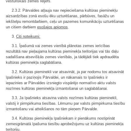
vēsturiskais zemes reljefs.
2.3.2. Pārvaldes atļauja nav nepieciešama kultūras pieminekļu
aizsardzības zonā esošu ēku uzturēšanas, pārbūves, fasāžu un
iekštelpu remontdarbiem, ceļu un pazemes komunikāciju uzturēšanas
un citiem darbiem
esošajos apjomos
.
3.
Citi noteikumi:
3.1. Īpašumā vai zemes vienībā plānotas zemes ierīcības
rezultātā nav pieļaujama kultūras pieminekļa teritorijas vai tās daļu
sadalīšana atsevišķās zemes vienībās, ja tādējādi tiek apdraudēta
kultūras pieminekļa saglabāšana.
3.2. Kultūras pieminekli var atsavināt, ja par nodomu tos atsavināt
īpašnieks ir paziņojis Pārvaldei, un nākamais to īpašnieks ir
iepazinies ar Pārvaldes izsniegto vispārējo normatīvo aktu valsts
nozīmes kultūras pieminekļa izmantošanai un saglabāšanai.
3.3. Ja īpašnieks atsavina valsts nozīmes kultūras pieminekli,
valstij ir pirmpirkuma tiesības. Lēmumu par valsts pirmpirkuma tiesību
izmantošanu vai atteikšanos no tām pieņem Pārvalde.
3.4. Kultūras pieminekļa īpašniekam ir pienākums nostiprināt
zemesgrāmatā īpašuma tiesību aprobežojumu uz kultūras pieminekļa
teritoriju.