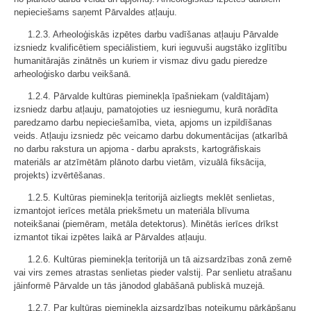
nepieciešams saņemt Pārvaldes atļauju.
1.2.3. Arheoloģiskās izpētes darbu vadīšanas atļauju Pārvalde
izsniedz kvalificētiem speciālistiem, kuri ieguvuši augstāko izglītību
humanitārajās zinātnēs un kuriem ir vismaz divu gadu pieredze
arheoloģisko darbu veikšanā.
1.2.4. Pārvalde kultūras pieminekļa īpašniekam (valdītājam)
izsniedz darbu atļauju, pamatojoties uz iesniegumu, kurā norādīta
paredzamo darbu nepieciešamība, vieta, apjoms un izpildīšanas
veids. Atļauju izsniedz pēc veicamo darbu dokumentācijas (atkarībā
no darbu rakstura un apjoma - darbu apraksts, kartogrāfiskais
materiāls ar atzīmētām plānoto darbu vietām, vizuālā fiksācija,
projekts) izvērtēšanas.
1.2.5. Kultūras pieminekļa teritorijā aizliegts meklēt senlietas,
izmantojot ierīces metāla priekšmetu un materiāla blīvuma
noteikšanai (piemēram, metāla detektorus). Minētās ierīces drīkst
izmantot tikai izpētes laikā ar Pārvaldes atļauju.
1.2.6. Kultūras pieminekļa teritorijā un tā aizsardzības zonā zemē
vai virs zemes atrastas senlietas pieder valstij. Par senlietu atrašanu
jāinformē Pārvalde un tās jānodod glabāšanā publiskā muzejā.
1.2.7. Par kultūras pieminekļa aizsardzības noteikumu pārkāpšanu