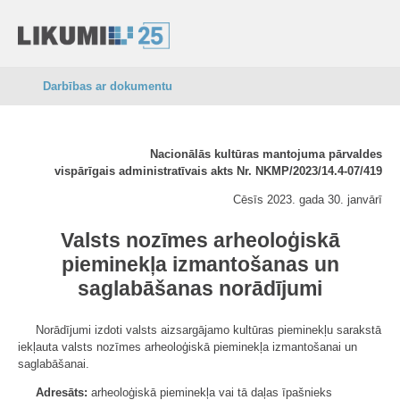
Darbības ar dokumentu
Nacionālās kultūras mantojuma pārvaldes
vispārīgais administratīvais akts Nr. NKMP/2023/14.4-07/419
Cēsīs 2023. gada 30. janvārī
Valsts nozīmes arheoloģiskā
pieminekļa izmantošanas un
saglabāšanas norādījumi
Norādījumi izdoti valsts aizsargājamo kultūras pieminekļu sarakstā
iekļauta valsts nozīmes arheoloģiskā pieminekļa izmantošanai un
saglabāšanai.
Adresāts:
arheoloģiskā pieminekļa vai tā daļas īpašnieks