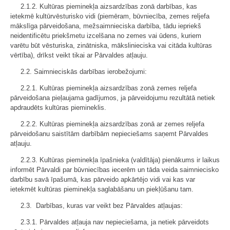
2.1.2. Kultūras pieminekļa aizsardzības zonā darbības, kas
ietekmē kultūrvēsturisko vidi (piemēram, būvniecība, zemes reljefa
mākslīga pārveidošana, mežsaimnieciska darbība, tādu iepriekš
neidentificētu priekšmetu izcelšana no zemes vai ūdens, kuriem
varētu būt vēsturiska, zinātniska, mākslinieciska vai citāda kultūras
vērtība), drīkst veikt tikai ar Pārvaldes atļauju.
2.2. Saimnieciskās darbības ierobežojumi:
2.2.1. Kultūras pieminekļa aizsardzības zonā zemes reljefa
pārveidošana pieļaujama gadījumos, ja pārveidojumu rezultātā netiek
apdraudēts kultūras piemineklis.
2.2.2. Kultūras pieminekļa aizsardzības zonā ar zemes reljefa
pārveidošanu saistītām darbībām nepieciešams saņemt Pārvaldes
atļauju.
2.2.3. Kultūras pieminekļa īpašnieka (valdītāja) pienākums ir laikus
informēt Pārvaldi par būvniecības iecerēm un tāda veida saimniecisko
darbību savā īpašumā, kas pārveido apkārtējo vidi vai kas var
ietekmēt kultūras pieminekļa saglabāšanu un piekļūšanu tam.
2.3. Darbības, kuras var veikt bez Pārvaldes atļaujas:
2.3.1. Pārvaldes atļauja nav nepieciešama, ja netiek pārveidots