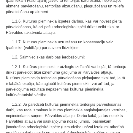
īpašniekam (valdītajam) jāveic tā teritorijas uzturēšana, nepieļaujot
akmens pārvietošanu, teritorijas aizaugšanu, piegružošanu un reljefa
pārveidošanu ap akmeni.
1.1.6. Kultūras pieminekļa izpētes darbus, kas var novest pie tā
pārveidošanas, kā arī pašu arheoloģisko izpēti drīkst veikt tikai ar
Pārvaldes rakstveida atļauju.
1.1.7. Kultūras pieminekļa uzturēšanu un konservāciju veic
īpašnieks (valdītājs) par saviem līdzekļiem.
1.2. Saimnieciskās darbības ierobežojumi:
1.2.1. Kultūras pieminekli ir aizliegts iznīcināt vai bojāt, tā teritoriju
drīkst pārveidot tikai izņēmuma gadījumā ar Pārvaldes atļauju.
Kultūras pieminekļa teritorijas pārveidošana pieļaujama tikai tad, ja tā
ir labākā iespēja, kā saglabāt kultūras pieminekli, vai arī tad, ja
pārveidojuma rezultātā nepazeminās kultūras pieminekļa
kultūrvēsturiskā vērtība.
1.2.2. Ja paredzēti kultūras pieminekļa teritorijas pārveidošanas
darbi, kas rada izmaiņas kultūras pieminekļa saglabājamajās vērtībās,
nepieciešams saņemt Pārvaldes atļauju. Darbu laikā, ja tas noteikts
Pārvaldes atļaujā vai saskaņojuma nosacījumos, īpašniekam
jānodrošina arheoloģiskā izpēte (uzraudzība un/vai izrakumi atkarībā
no plānoto darbu veida un apjoma). Arheoloģiskās izpētes darbiem