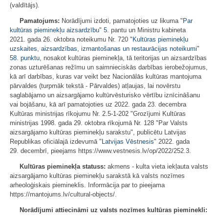
(valdītājs).
Pamatojums:
Norādījumi izdoti, pamatojoties uz likuma "
Par
kultūras pieminekļu aizsardzību
"
5.
pantu un Ministru kabineta
2021. gada 26. oktobra noteikumu Nr. 720 "
Kultūras pieminekļu
uzskaites, aizsardzības, izmantošanas un restaurācijas noteikumi
"
58. punktu
, nosakot kultūras pieminekļa, tā teritorijas un aizsardzības
zonas uzturēšanas režīmu un saimnieciskās darbības ierobežojumus,
kā arī darbības, kuras var veikt bez Nacionālās kultūras mantojuma
pārvaldes (turpmāk tekstā - Pārvaldes) atļaujas, lai novērstu
saglabājamo un aizsargājamo kultūrvēsturisko vērtību iznīcināšanu
vai bojāšanu, kā arī pamatojoties uz 2022. gada 23. decembra
Kultūras ministrijas rīkojumu Nr. 2.5-1-202 "Grozījumi Kultūras
ministrijas 1998. gada 29. oktobra rīkojumā Nr. 128 "Par Valsts
aizsargājamo kultūras pieminekļu sarakstu", publicētu Latvijas
Republikas oficiālajā izdevumā "
Latvijas Vēstnesis
" 2022. gada
29. decembrī, pieejams https://www.vestnesis.lv/op/2022/252.3.
Kultūras pieminekļa statuss:
akmens - kulta vieta iekļauta valsts
aizsargājamo kultūras pieminekļu sarakstā kā valsts nozīmes
arheoloģiskais piemineklis. Informācija par to pieejama
https://mantojums.lv/cultural-objects/.
Norādījumi attiecināmi uz valsts nozīmes kultūras pieminekli: