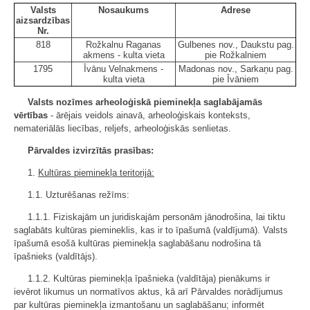
Valsts
Nosaukums
Adrese
aizsardzības
Nr.
818
Rožkalnu Raganas
Gulbenes nov., Daukstu pag.
akmens - kulta vieta
pie Rožkalniem
1795
Īvānu Velnakmens -
Madonas nov., Sarkaņu pag.
kulta vieta
pie Īvāniem
Valsts nozīmes arheoloģiskā pieminekļa saglabājamās
vērtības
- ārējais veidols ainavā, arheoloģiskais konteksts,
nemateriālās liecības, reljefs, arheoloģiskās senlietas.
Pārvaldes izvirzītās prasības:
1.
Kultūras pieminekļa teritorijā:
1.1. Uzturēšanas režīms:
1.1.1. Fiziskajām un juridiskajām personām jānodrošina, lai tiktu
saglabāts kultūras piemineklis, kas ir to īpašumā (valdījumā). Valsts
īpašumā esošā kultūras pieminekļa saglabāšanu nodrošina tā
īpašnieks (valdītājs).
1.1.2. Kultūras pieminekļa īpašnieka (valdītāja) pienākums ir
ievērot likumus un normatīvos aktus, kā arī Pārvaldes norādījumus
par kultūras pieminekļa izmantošanu un saglabāšanu; informēt