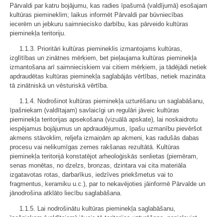
Pārvaldi par katru bojājumu, kas radies īpašumā (valdījumā) esošajam
kultūras piemineklim; laikus informēt Pārvaldi par būvniecības
iecerēm un jebkuru saimniecisko darbību, kas pārveido kultūras
pieminekļa teritoriju.
1.1.3. Prioritāri kultūras piemineklis izmantojams kultūras,
izglītības un zinātnes mērķiem, bet pieļaujama kultūras pieminekļa
izmantošana arī saimnieciskiem vai citiem mērķiem, ja tādējādi netiek
apdraudētas kultūras pieminekļa saglabājās vērtības, netiek mazināta
tā zinātniskā un vēsturiskā vērtība.
1.1.4. Nodrošinot kultūras pieminekļa uzturēšanu un saglabāšanu,
īpašniekam (valdītajam) savlaicīgi un regulāri jāveic kultūras
pieminekļa teritorijas apsekošana (vizuālā apskate), lai noskaidrotu
iespējamus bojājumus un apdraudējumus, īpašu uzmanību pievēršot
akmens stāvoklim, reljefa izmaiņām ap akmeni, kas radušās dabas
procesu vai nelikumīgas zemes rakšanas rezultātā. Kultūras
pieminekļa teritorijā konstatējot arheoloģiskās senlietas (piemēram,
senas monētas, no dzelzs, bronzas, dzintara vai cita materiāla
izgatavotas rotas, darbarīkus, iedzīves priekšmetus vai to
fragmentus, keramiku u.c.), par to nekavējoties jāinformē Pārvalde un
jānodrošina atklāto liecību saglabāšana.
1.1.5. Lai nodrošinātu kultūras pieminekļa saglabāšanu,