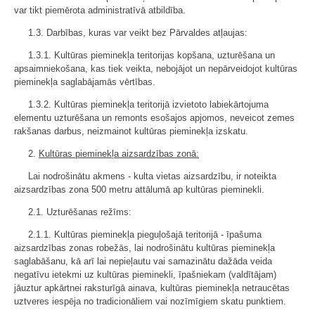
var tikt piemērota administratīvā atbildība.
1.3. Darbības, kuras var veikt bez Pārvaldes atļaujas:
1.3.1. Kultūras pieminekļa teritorijas kopšana, uzturēšana un
apsaimniekošana, kas tiek veikta, nebojājot un nepārveidojot kultūras
pieminekļa saglabājamās vērtības.
1.3.2. Kultūras pieminekļa teritorijā izvietoto labiekārtojuma
elementu uzturēšana un remonts esošajos apjomos, neveicot zemes
rakšanas darbus, neizmainot kultūras pieminekļa izskatu.
2.
Kultūras pieminekļa aizsardzības zonā:
Lai nodrošinātu akmens - kulta vietas aizsardzību, ir noteikta
aizsardzības zona 500 metru attālumā ap kultūras pieminekli.
2.1. Uzturēšanas režīms:
2.1.1. Kultūras pieminekļa pieguļošajā teritorijā - īpašuma
aizsardzības zonas robežās, lai nodrošinātu kultūras pieminekļa
saglabāšanu, kā arī lai nepieļautu vai samazinātu dažāda veida
negatīvu ietekmi uz kultūras pieminekli, īpašniekam (valdītājam)
jāuztur apkārtnei raksturīgā ainava, kultūras pieminekļa netraucētas
uztveres iespēja no tradicionāliem vai nozīmīgiem skatu punktiem.